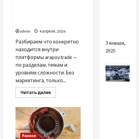
arapov.trade: детальный
причини
разбор контента
звернутися
образовательной
до
платформы по трейдингу
спеціалістів
admin
4 апреля, 2026
Разбираем что конкретно
3 января,
находится внутри
2025
платформы arapov.trade —
по разделам, темам и
уровням сложности. Без
маркетинга, только...
Разное
Прочитать
Читать далее
больше
Чем
о
arapov.trade:
полезен
детальный
разбор
ремонт
контента
грузовиков
образовательной
платформы
в
по
трейдингу
Разное
профессиона