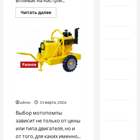
впливає на настрій...
Апрель
Прочитать
Читать далее
больше
2026
о
Як
вибрати
Март 2026
найкращі
аромати
для
Февраль
дому
2026
Январь
Разное
2026
Дизельная мотопомпа или
Декабрь
бензиновая: что лучше для
2025
ваших задач
admin
31 марта, 2026
Ноябрь
Выбор мотопомпы
2025
зависит не только от цены
Октябрь
или типа двигателя, но и
2025
от того, для каких именно...