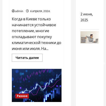
народження
лучше ждать лета
admin
6 апреля, 2026
2 июня,
Когда в Киеве только
2025
начинается устойчивое
потепление, многие
откладывают покупку
климатической техники до
Разное
июня или июля. На...
Довідка
Прочитать
Читать далее
больше
податкового
о
Стоит
резидента
ли
ставить
та
кондиционер
довідка
весной
или
про
лучше
ждать
реєстрацію
лета
Разное
місця
проживання: