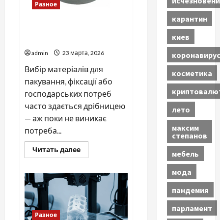
исчезновени
Разное
карантин
Кому слід купити якісний
киев
шпагат поліпропіленовий
admin
23 марта, 2026
коронавиру
Вибір матеріалів для
косметика
пакування, фіксації або
криптовалю
господарських потреб
часто здається дрібницею
лето
— аж поки не виникає
максим
потреба...
степанов
Прочитать
Читать далее
мебель
больше
о
Кому
мода
слід
купити
пандемия
якісний
шпагат
поліпропіленовий
парламент
Разное