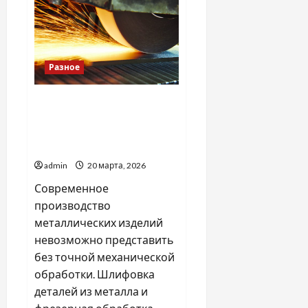
для
пар:
как
добавить
ними
новые
ощущения
Разное
Какие плюсы предлагают
шлифовка деталей из
металла и фрезерная
обработка
admin
20 марта, 2026
Современное
производство
металлических изделий
невозможно представить
без точной механической
обработки. Шлифовка
деталей из металла и