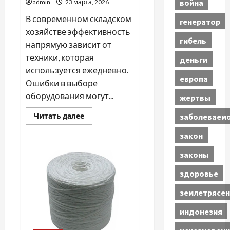
война
admin
23 марта, 2026
В современном складском
генератор
хозяйстве эффективность
гибель
напрямую зависит от
техники, которая
деньги
используется ежедневно.
европа
Ошибки в выборе
оборудования могут...
жертвы
Прочитать
заболеваем
Читать далее
больше
о
закон
Почему
стоит
купить
законы
хорошие
электрические
здоровье
ричтраки
землетрясен
индонезия