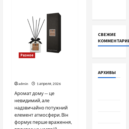
Чому
інверторів
МФО
відмовляються
DEYE
від
дзвінків:
як
автоматизація
змінила
видачу
СВЕЖИЕ
кредитів
КОММЕНТАРИ
Разное
Як вибрати найкращі
АРХИВЫ
аромати для дому
admin
1 апреля, 2026
Август
Аромат дому — це
2026
невидимий, але
Июль 2026
надзвичайно потужний
елемент атмосфери. Він
Июнь 2026
формує перше враження,
Май 2026