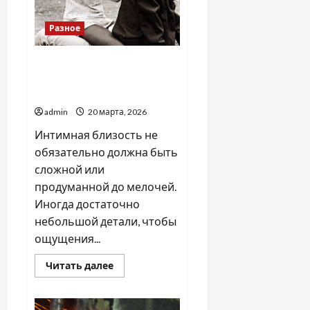
Разное
Интимные игрушки для
пар: как добавить ними
новые ощущения
admin
20 марта, 2026
Интимная близость не
обязательно должна быть
сложной или
продуманной до мелочей.
Иногда достаточно
небольшой детали, чтобы
ощущения...
Прочитать
Читать далее
больше
о
Интимные
игрушки