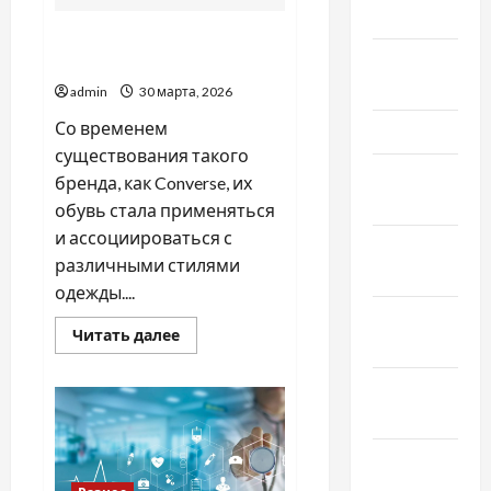
Май 2024
Как подобрать мужские
Апрель
конверсы под любой стиль
2024
admin
30 марта, 2026
Со временем
Март 2024
существования такого
Февраль
бренда, как Converse, их
2024
обувь стала применяться
и ассоциироваться с
Январь
различными стилями
2024
одежды....
Декабрь
Прочитать
Читать далее
2023
больше
о
Как
Ноябрь
подобрать
мужские
2023
конверсы
под
любой
Октябрь
стиль
2023