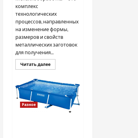
комплекс
технологических
процессов, направленных
на изменение формы,
размеров и свойств
металлических заготовок
для получения...
Прочитать
Читать далее
больше
о
Металлообработка
деталей:
основные
методы
и
области
применения
Разное
Каркасні серії Intex і
Bestway: Metal Frame, Ultra
Frame, Steel Pro, Hydrium в