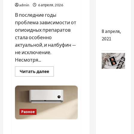
безопасно
admin
6 апреля, 2026
улучшить
В последние годы
состояние
проблема зависимости от
опиоидных препаратов
8 апреля,
стала особенно
2021
актуальной, и налбуфин —
не исключение.
Несмотря...
Прочитать
Читать далее
Разное
больше
о
Лечение
УЗД при
зависимости
от
вагітності
налбуфина:
—
почему
важен
турбота
профессиональный
Разное
подход
про
малюка
Стоит ли ставить
ще до
кондиционер весной или