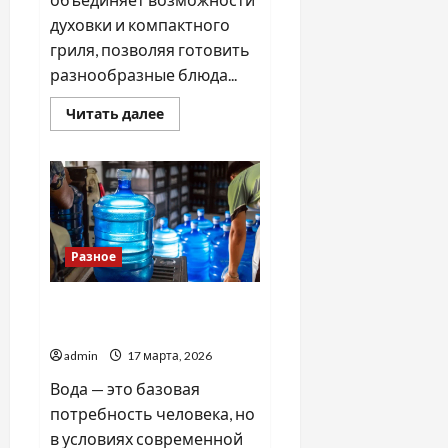
духовки и компактного
гриля, позволяя готовить
разнообразные блюда...
Прочитать
Читать далее
больше
о
Мультипечь
Tefal
как
новый
стандарт
домашней
кухни
Разное
Плюсы грамотной
доставки воды
admin
17 марта, 2026
Вода — это базовая
потребность человека, но
в условиях современной