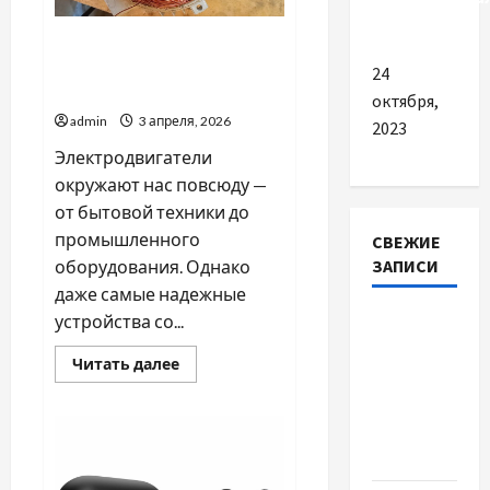
автосервисе
Как осуществляется
перемотка
24
электродвигателя
октября,
admin
3 апреля, 2026
2023
Электродвигатели
окружают нас повсюду —
от бытовой техники до
промышленного
СВЕЖИЕ
ЗАПИСИ
оборудования. Однако
даже самые надежные
Наскільки
устройства со...
важливо
Прочитать
Читать далее
купити
больше
о
якісне
Как
осуществляется
насіння
перемотка
электродвигателя
базиліку