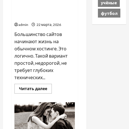
учёные
Когда сайту пора
переходить с хостинга на
футбол
VPS
admin
22 марта, 2026
Большинство сайтов
начинают жизнь на
обычном хостинге. Это
логично. Такой вариант
простой, недорогой, не
требует глубоких
технических...
Прочитать
Читать далее
больше
о
Когда
сайту
пора
переходить
с
хостинга
на
VPS