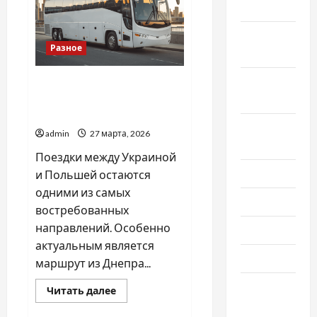
швейной
2020
фурнитуры
Октябрь
Разное
2020
Сентябрь
Автобус Днепр Варшава:
2020
удобное и выгодное
путешествие с inBus
Август
admin
27 марта, 2026
2020
Поездки между Украиной
Июль 2020
и Польшей остаются
одними из самых
Июнь 2020
востребованных
направлений. Особенно
Май 2020
актуальным является
Март 2020
маршрут из Днепра...
Февраль
Прочитать
Читать далее
больше
2020
о