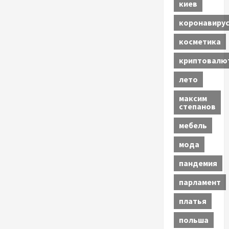
киев
коронавиру
косметика
криптовалю
лето
максим
степанов
мебель
мода
пандемия
парламент
платья
польша