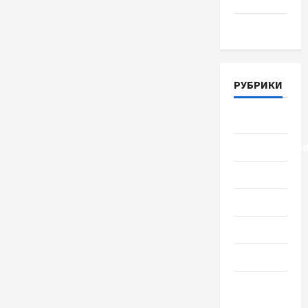
Март 2018
РУБРИКИ
Lifestyle
Uncategorize
Здоровье
Красота
Мода
Наука
Новости
мира