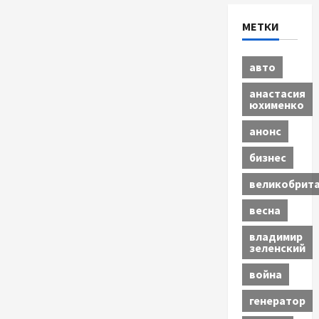
МЕТКИ
авто
анастасия
юхименко
анонс
бизнес
великобрит
весна
владимир
зеленский
война
генератор