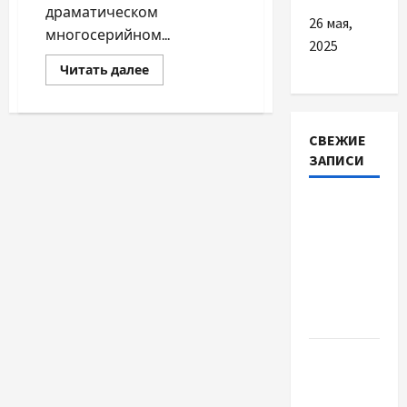
драматическом
26 мая,
многосерийном...
2025
Прочитать
Читать далее
больше
о
Бенедикт
Камбербэтч
сыграет
СВЕЖИЕ
военного
мага
ЗАПИСИ
в
новой
драме
Наскільки
важливо
купити
якісне
насіння
базиліку
Чому
важливо
вибрати