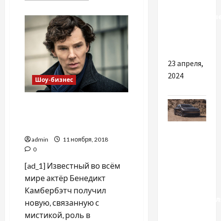
о
Ломаченко
Оригинальны
летом
проведёт
шкафы-
бой
с
купе
японцем
Накатани
23 апреля,
2024
Шоу-бизнес
Бенедикт Камбербэтч
сыграет военного мага в
новой драме
Разное
admin
11 ноября, 2018
Що слід
0
знати
[ad_1] Известный во всём
перед
мире актёр Бенедикт
вибором
Камбербэтч получил
електромобіл
новую, связанную с
в Україні
мистикой, роль в