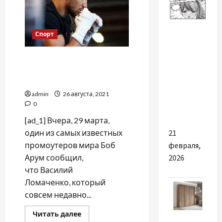
расширена
Разное
Спорт
Кого
Ломаченко летом
сьогодні
проведёт бой с японцем
зацікавить
Накатани
манга
admin
26 августа, 2021
українською
0
в Akvarel
[ad_1] Вчера, 29 марта,
один из самых известных
21
промоутеров мира Боб
февраля,
Арум сообщил,
2026
что Василий
Ломаченко, который
совсем недавно...
Прочитать
Читать далее
Разное
больше