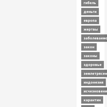
гибель
деньги
европа
жертвы
заболеваем
закон
законы
здоровье
землетрясен
индонезия
исчезновени
карантин