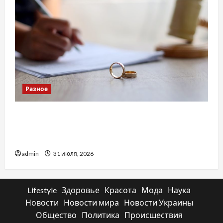
Разное
Два пути к одному результату: чем
отличаются способы расторжения брака и
какой выбрать
admin
31 июля, 2026
Lifestyle
Здоровье
Красота
Мода
Наука
Новости
Новости мира
Новости Украины
Общество
Политика
Происшествия