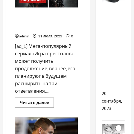
Разное
Вселенная «Игр
Компанія
престолов» будет
«Радіус»:
значительно расширена
Ваш
admin
11 июля, 2023
0
Надійний
[ad_1] Мега-популярный
Партнер
сериал «Игра престолов»
для
может получить
Покупки
продолжение, вернее, его
Шин та
планируют в будущем
Дисків
расширить на три
ответвления....
20
сентября,
Прочитать
Читать далее
больше
2023
о
Вселенная
«Игр
престолов»
будет
значительно