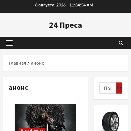
Перейти
8 августа, 2026
11:34:55 AM
к
содержимому
24 Преса
Основное
меню
Главная
анонс
анонс
Найти:
Шоу-бизнес