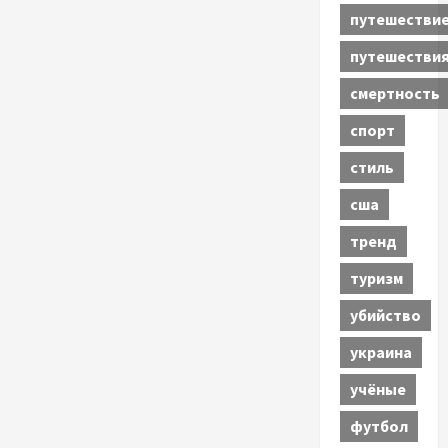
путешестви
путешестви
смертность
спорт
стиль
сша
тренд
туризм
убийство
украина
учёные
футбол