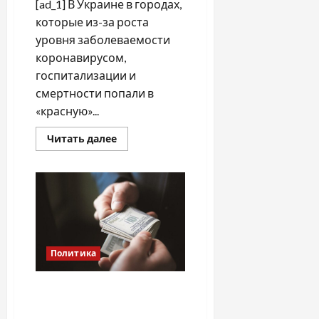
[ad_1] В Украине в городах,
которые из-за роста
уровня заболеваемости
коронавирусом,
госпитализации и
смертности попали в
«красную»...
Прочитать
Читать далее
больше
о
В
Украине
начались
протесты
против
карантинных
ограничений
Политика
Как будет работать закон
о разоблачении