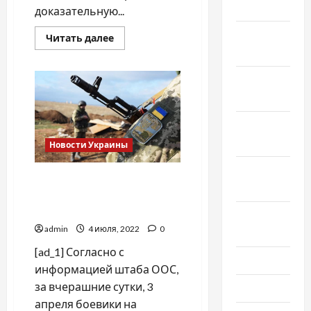
2025
доказательную...
Декабрь
Прочитать
Читать далее
больше
2024
о
За
некачественную
Ноябрь
услугу
салона
2024
красоты
полагается
Октябрь
компенсация
2024
Новости Украины
Сентябрь
Боевики совершили
2024
десять обстрелов на
Донбассе, погиб боец ВСУ
Август
admin
4 июля, 2022
0
2024
[ad_1] Согласно с
Июль 2024
информацией штаба ООС,
за вчерашние сутки, 3
Июнь 2024
апреля боевики на