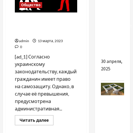
Общество
Капперы
в
Самооборона в Украине:
киберспорте:
как не сесть в тюрьму,
помощь
защищая свою жизнь
или
admin
13 марта, 2023
0
уловка
[ad_1] Согласно
30 апреля,
украинскому
2025
законодательству, каждый
гражданин имеет право
на самозащиту. Однако, в
случае её превышения,
Разное
предусмотрена
административная...
Причини
звернутися
Прочитать
Читать далее
больше
до
о
Самооборона