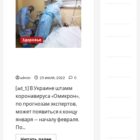
и
вейп,
Апрель
и
кальян
2026
Март 2026
Здоровье
Февраль
2026
Что известно о новом
Январь
штамме коронавируса
«Омикрон»
2026
admin
25 июля, 2022
0
Декабрь
[ad_1] В Украине штамм
2025
коронавируса «Омикрон»,
Ноябрь
по прогнозам экспертов,
2025
может появиться к концу
января — началу февраля.
Октябрь
По...
2025
Прочитать
Читать далее