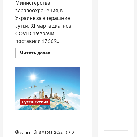
Декабрь
Министерства
2022
здравоохранения, в
Украине за вчерашние
Ноябрь
сутки, 31 марта диагноз
2022
COVID-19 врачи
Октябрь
поставили 17 569...
2022
Прочитать
Читать далее
больше
Сентябрь
о
COVID-
2022
19
в
Украине:
Август
более
17,5
2022
тысячи
новых
Июль 2022
случаев
Путешествия
за
сутки
Июнь 2022
Путешествия: куда и когда
Май 2022
лучше полететь, — эксперт
admin
8 марта, 2022
0
Март 2022