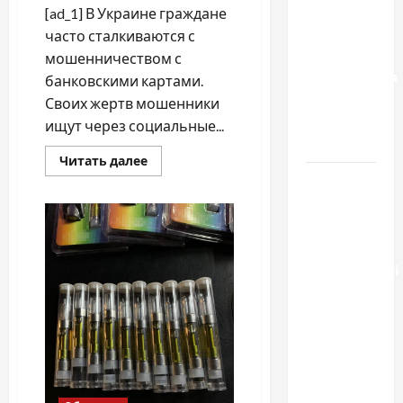
чем
[ad_1] В Украине граждане
отличаются
часто сталкиваются с
способы
мошенничеством с
расторжения
банковскими картами.
брака и
Своих жертв мошенники
какой
ищут через социальные...
выбрать
Прочитать
Читать далее
больше
Тягові
о
Мошенничество
літій-
через
соцсети:
залізо-
как
фосфатні
работают
старые
акумуляторні
и
новые
батареї зі
схемы
SMART
BMS
INVERTER
для