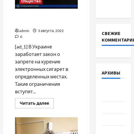
інверторів
Общество
DEYE
Курение запрещено! И Е-
сигареты, и вейп, и кальян
admin
3 августа, 2022
СВЕЖИЕ
0
КОММЕНТАРИ
[ad_1] В Украине
заработает закон о
запрете на курение
электронных сигарет в
АРХИВЫ
определенных местах.
Такие ограничения
Август
вступят...
2026
Прочитать
Читать далее
больше
Июль 2026
о
Курение
Июнь 2026
запрещено!
И
Е-
Май 2026
сигареты,