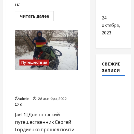
автосервисе
на...
Прочитать
Читать далее
24
больше
о
октября,
Украинская
2023
сборная
готовится
к
"Играм
Воинов"
Путешествия
СВЕЖИЕ
ЗАПИСИ
Днепровский
путешественник прошёл
Наскільки
более тысячи километров
важливо
admin
26 октября, 2022
купити
0
якісне
[ad_1] Днепровский
насіння
путешественник Сергей
базиліку
Гордиенко прошёл почти