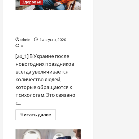
Здоровье
"Постновогодняя
депрессия": что это и как
избавиться?
admin
1 августа, 2020
0
[ad_1] В Украине после
новогодних праздников
всегда увеличивается
количество людей,
которые обращаются к
психологам. Это связано
с...
Прочитать
Читать далее
больше
о
"Постновогодняя
депрессия":
что