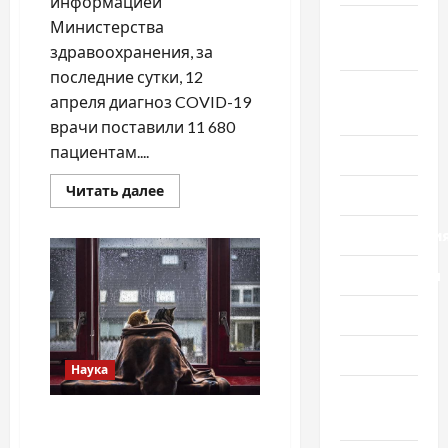
информацией
Новости
Министерства
мира
здравоохранения, за
последние сутки, 12
Новости
апреля диагноз COVID-19
Украины
врачи поставили 11 680
пациентам....
Общество
Прочитать
Читать далее
Политика
больше
о
Украина
Происшестви
–
на
пике
Путешествия
третьей
волны
Разное
пандемии
коронавируса
Спорт
Наука
Шоу-
бизнес
Резкое похолодание, снег
и дождь: Украину накроет