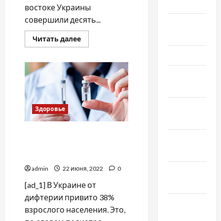
Май 2024
востоке Украины
совершили десять...
Апрель
2024
Прочитать
Читать далее
больше
о
Март 2024
Боевики
совершили
десять
Февраль
обстрелов
2024
на
Донбассе,
погиб
Январь
боец
Здоровье
ВСУ
2024
В Украине стали реже
Декабрь
вакцинироваться от
2023
дифтерии, — эксперт
admin
22 июня, 2022
0
Ноябрь
2023
[ad_1] В Украине от
дифтерии привито 38%
Октябрь
взрослого населения. Это,
2023