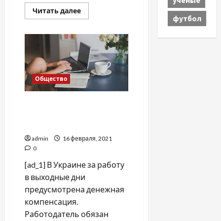
учёные
Прочитать
Читать далее
больше
футбол
о
В
Украине
предложили
легальный
способ
выезда
мужчин
Общество
за
границу
Работа в выходные дни:
как получить
компенсацию
admin
16 февраля, 2021
0
[ad_1] В Украине за работу
в выходные дни
предусмотрена денежная
компенсация.
Работодатель обязан