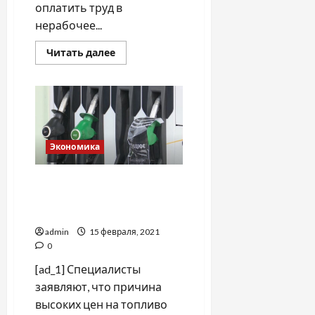
оплатить труд в
нерабочее...
Прочитать
Читать далее
больше
о
Работа
в
выходные
дни:
как
получить
компенсацию
Экономика
Дефицит не при чем:
почему "взлетели" цены на
бензин?
admin
15 февраля, 2021
0
[ad_1] Специалисты
заявляют, что причина
высоких цен на топливо