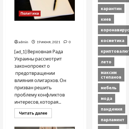
ситуацию?
карантин
Политика
киев
Закон об олигархах: плюсы
коронавиру
и минусы документа
косметика
admin
19 июня, 2021
0
криптовалю
[ad_1] Верховная Рада
Украины рассмотрит
лето
законопроект о
максим
предотвращении
степанов
влияния олигархов. Он
призван решить
мебель
проблему конфликтов
мода
интересов, которая...
пандемия
Прочитать
Читать далее
больше
парламент
о
Закон
об