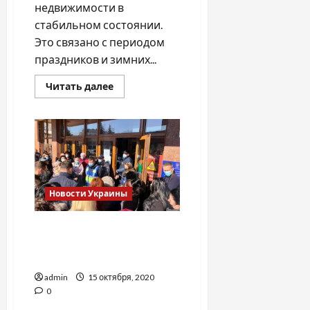
недвижимости в
стабильном состоянии.
Это связано с периодом
праздников и зимних...
Прочитать
Читать далее
больше
о
Выгодно
ли
сейчас
покупать
недвижимость,
—
эксперт
Новости Украины
В Украине начались
протесты против
карантинных ограничений
admin
15 октября, 2020
0