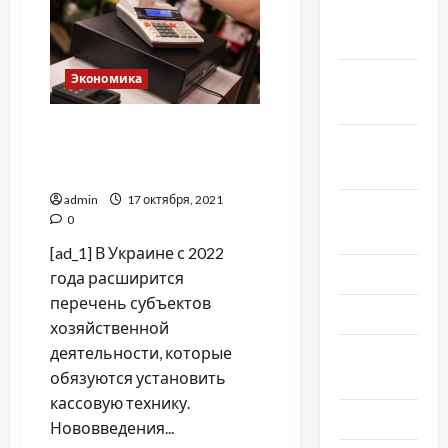
Декабрь
в
"чёрную"
2019
пятницу
Ноябрь
Экономика
2019
Обязательная кассовая
Сентябрь
техника с 2022 года: плюсы
2019
и минусы
admin
17 октября, 2021
Август
0
2019
[ad_1] В Украине с 2022
Июнь 2019
года расширится
перечень субъектов
Май 2019
хозяйственной
деятельности, которые
Апрель
обязуются установить
2019
кассовую технику.
Март 2019
Нововведения...