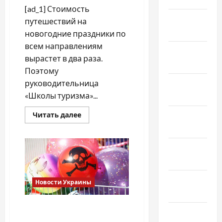
[ad_1] Стоимость
Февраль
путешествий на
2022
новогодние праздники по
всем направлениям
Январь
вырастет в два раза.
2022
Поэтому
Декабрь
руководительница
2021
«Школы туризма»...
Прочитать
Ноябрь
Читать далее
больше
2021
о
Путешествия:
куда
Октябрь
и
когда
2021
лучше
полететь,
—
Сентябрь
Новости Украины
эксперт
2021
Кабмин ужесточил
Август
требования к