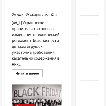
2021
безопасности детских
игрушек
Июль 2021
admin
6 марта, 2022
0
Июнь 2021
[ad_1] Украинское
правительство внесло
Май 2021
изменения в технический
Апрель
регламент безопасности
2021
детских игрушек,
ужесточив требования
Февраль
касательно содержания в
2021
них...
Январь
Прочитать
Читать далее
2021
больше
о
Кабмин
Декабрь
ужесточил
требования
2020
к
безопасности
детских
Ноябрь
игрушек