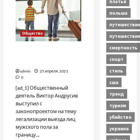
платья
олигархах:
плюсы
польша
и
минусы
документа
путешестви
Общество
путешестви
смертность
В Украине предложили
легальный способ выезда
спорт
мужчин за границу
стиль
admin
25 апреля, 2021
0
сша
[ad_1] Общественный
тренд
деятель Виктор Андрусив
выступил с
туризм
законопроектом на тему
убийство
легализации выезда лиц
мужского пола за
украина
границу....