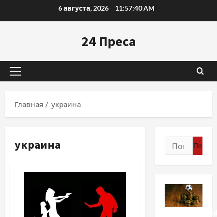
Перейти
6 августа, 2026
11:57:42 AM
к
содержимому
24 Преса
Основное
меню
Главная
украина
украина
Найти:
Uncategorize