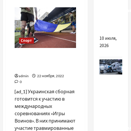
о
чому
Несостоявшийся
рейс:
налаштуванн
как
вирішує
получить
компенсацию
все
10 июля,
Спорт
2026
Украинская сборная
готовится к "Играм
Воинов"
admin
22 ноября, 2022
Разное
0
Чем
[ad_1] Украинская сборная
полезен
готовится к участию в
ремонт
международных
грузовиков
соревнованиях «Игры
в
Воинов». В них принимают
профессиона
участие травмированные