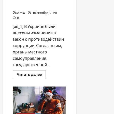
коррупционеров, —
эксперт
admin
10 октября, 2020
0
[ad_1] В Украине были
внесены изменения в
закон о противодействии
коррупции. Согласно им,
органы местного
самоуправления,
государственной...
Прочитать
Читать далее
больше
о
Как
будет
работать
закон
о
разоблачении
коррупционеров,
—
эксперт