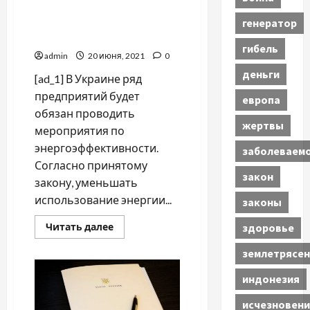
Закон об
энергоэффективности:
генератор
улучшит ли он ситуацию?
гибель
admin
20 июня, 2021
0
деньги
[ad_1] В Украине ряд
предприятий будет
европа
обязан проводить
жертвы
мероприятия по
энергоэффективности.
заболеваем
Согласно принятому
закон
закону, уменьшать
использование энергии...
законы
Прочитать
Читать далее
здоровье
больше
о
землетрясен
Закон
об
энергоэффективности:
индонезия
улучшит
ли
он
исчезновени