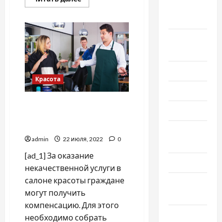
больше
Сентябрь
о
2025
Что
известно
о
Август
новом
штамме
2025
коронавируса
«Омикрон»
Июль 2025
Красота
Июнь 2025
За некачественную услугу
Май 2025
салона красоты
полагается компенсация
Апрель
admin
22 июля, 2022
0
2025
[ad_1] За оказание
Март 2025
некачественной услуги в
салоне красоты граждане
Февраль
могут получить
2025
компенсацию. Для этого
Январь
необходимо собрать