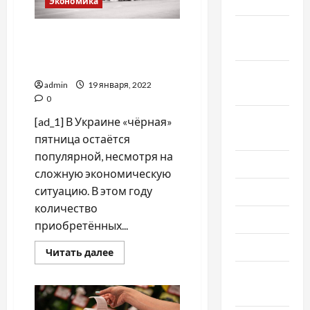
2020
Экономика
Октябрь
Сколько потратили
2020
граждане Украины в
"чёрную" пятницу
Сентябрь
admin
19 января, 2022
2020
0
Август
[ad_1] В Украине «чёрная»
2020
пятница остаётся
популярной, несмотря на
Июль 2020
сложную экономическую
ситуацию. В этом году
Июнь 2020
количество
Май 2020
приобретённых...
Март 2020
Прочитать
Читать далее
больше
о
Февраль
Сколько
потратили
2020
граждане
Украины