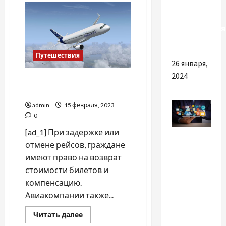
спеціалістів
в
Украине:
для
как
не
вирівнювання
сесть
фундаменту
в
тюрьму,
защищая
Путешествия
свою
26 января,
жизнь
2024
Несостоявшийся рейс: как
получить компенсацию
admin
15 февраля, 2023
0
[ad_1] При задержке или
Разное
отмене рейсов, граждане
Інтернет-
имеют право на возврат
реклама
стоимости билетов и
для
компенсацию.
бізнесу:
Авиакомпании также...
як вона
Прочитать
Читать далее
працює і
больше