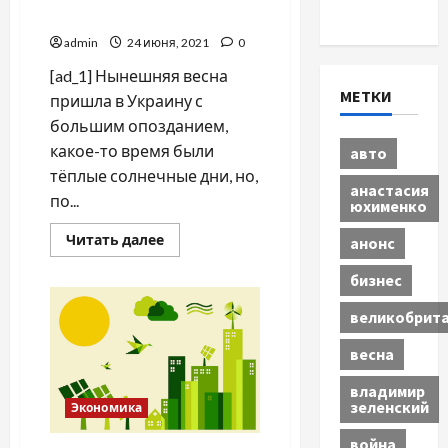
Экономика
циклон
admin
24 июня, 2021
0
[ad_1] Нынешняя весна
МЕТКИ
пришла в Украину с
большим опозданием,
какое-то время были
авто
тёплые солнечные дни, но,
анастасия
по...
юхименко
Прочитать
Читать далее
анонс
больше
о
бизнес
Резкое
похолодание,
снег
великобрит
и
дождь:
Украину
весна
накроет
циклон
владимир
зеленский
Экономика
война