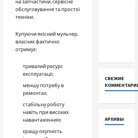
на запчастини, сервісне
батареї зі
обслуговування та простої
SMART
техніки.
BMS
INVERTER
Купуючи якісний мульчер,
для
власник фактично
інверторів
отримує:
DEYE
тривалий ресурс
експлуатації;
СВЕЖИЕ
КОММЕНТАРИ
меншу потребу в
ремонтах;
стабільну роботу
навіть при високих
АРХИВЫ
навантаженнях;
кращу окупність
Август