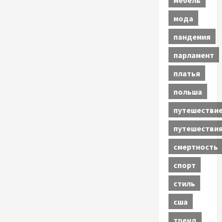
мода
пандемия
парламент
платья
польша
путешестви
путешестви
смертность
спорт
стиль
сша
тренд