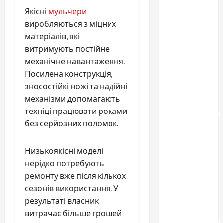
для
Якісні
мульчери
Украины
виробляються з міцних
матеріалів, які
Два пути
витримують постійне
к одному
механічне навантаження.
результату:
Посилена конструкція,
чем
зносостійкі ножі та надійні
отличаются
механізми допомагають
способы
техніці працювати роками
расторжения
без серйозних поломок.
брака и
какой
выбрать
Низькоякісні моделі
нерідко потребують
Тягові
ремонту вже після кількох
літій-
сезонів використання. У
залізо-
результаті власник
фосфатні
витрачає більше грошей
акумуляторні