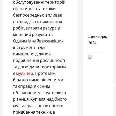
обслуговуванні територій
фірму в
ефективність техніки
Україні:
безпосередньо впливає
основні
на швидкість виконання
етапи
робіт, витрати ресурсів і
кінцевий результат.
1 декабря,
Одним із найважливіших
2024
інструментів для
очищення ділянок,
подрібнення рослинності
та догляду за територіями
є
мульчер
. Проте між
бюджетними рішеннями
та справді якісним
обладнанням існує велика
різниця. Купівля надійного
мульчера — це не просто
Экономика
придбання техніки, а