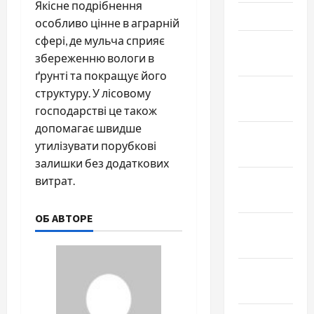
Якісне подрібнення
Март 2025
особливо цінне в аграрній
сфері, де мульча сприяє
Февраль
збереженню вологи в
2025
ґрунті та покращує його
Январь
структуру. У лісовому
2025
господарстві це також
допомагає швидше
Декабрь
утилізувати порубкові
2024
залишки без додаткових
Ноябрь
витрат.
2024
ОБ АВТОРЕ
Октябрь
2024
Сентябрь
2024