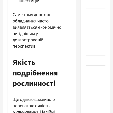
інвестицій.
2026
Июль 2026
Саме тому дорожче
обладнання часто
Июнь 2026
виявляється економічно
вигіднішим у
Май 2026
довгостроковій
Апрель
перспективі.
2026
Якість
Март 2026
Февраль
подрібнення
2026
рослинності
Январь
2026
Ще однією важливою
Декабрь
перевагою є якість
2025
мульчування. Надійні