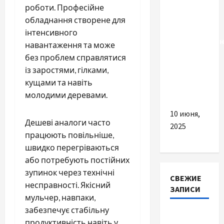
для
роботи. Професійне
басейну —
обладнання створене для
зручність,
інтенсивного
функціональн
навантаження та може
та захист
без проблем справлятися
у будь-
із заростями, гілками,
яку пору
кущами та навіть
року
молодими деревами.
10 июня,
Дешеві аналоги часто
2025
працюють повільніше,
швидко перегріваються
або потребують постійних
зупинок через технічні
СВЕЖИЕ
несправності. Якісний
ЗАПИСИ
мульчер, навпаки,
забезпечує стабільну
Наскільки
продуктивність навіть у