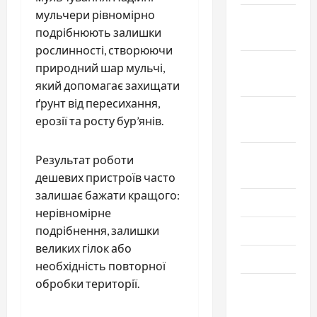
мульчери рівномірно
Ноябрь
подрібнюють залишки
2025
рослинності, створюючи
Октябрь
природний шар мульчі,
2025
який допомагає захищати
ґрунт від пересихання,
Сентябрь
ерозії та росту бур’янів.
2025
Август
Результат роботи
2025
дешевих пристроїв часто
залишає бажати кращого:
Июль 2025
нерівномірне
Июнь 2025
подрібнення, залишки
великих гілок або
Май 2025
необхідність повторної
обробки території.
Апрель
2025