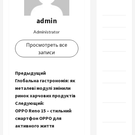
Август
2024
admin
Июль 2024
Administrator
Июнь 2024
Просмотреть все
Май 2024
записи
Апрель
2024
Н
Предыдущий
Март 2024
Глобальна гастрономія: як
а
металеві модулі змінили
Февраль
ринок харчових продуктів
2024
в
Следующий:
Январь
и
OPPO Reno 15 – стильний
2024
смартфон OPPO для
г
активного життя
Декабрь