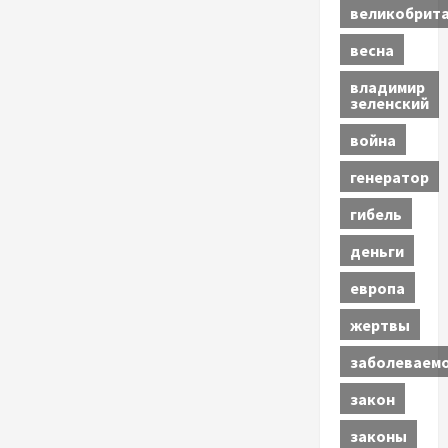
великобрит
весна
владимир
зеленский
война
генератор
гибель
деньги
европа
жертвы
заболеваем
закон
законы