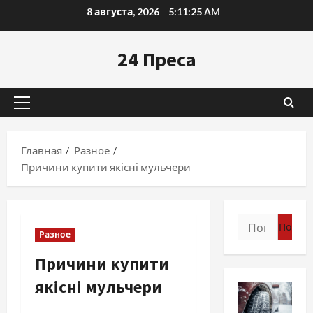
Перейти
8 августа, 2026
5:11:26 AM
к
содержимому
24 Преса
Основное
меню
Главная
Разное
Причини купити якісні мульчери
Найти:
Разное
Причини купити
якісні мульчери