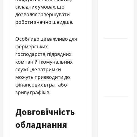
важливо
складних умовах, що
купити
дозволяє завершувати
якісне
роботи значно швидше.
насіння
базиліку
Особливо це важливо для
Чому
фермерських
важливо
господарств, підрядних
вибрати
компаній і комунальних
якісні
служб, де затримки
запчастини
можуть призводити до
до
фінансових втрат або
тракторів
зриву графіків.
Украинский
Довговічність
нотариус
во
обладнання
Вроцлаве:
доверенност