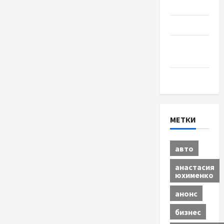
Разное
Спорт
Шоу-
бизнес
Экономика
МЕТКИ
авто
анастасия
юхименко
анонс
бизнес