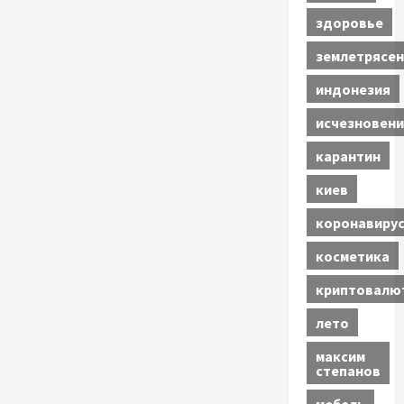
здоровье
землетрясен
индонезия
исчезновени
карантин
киев
коронавиру
косметика
криптовалю
лето
максим
степанов
мебель