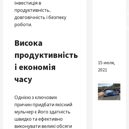
інвестиція в
Стоит ли
продуктивність,
инвестироват
довговічність і безпеку
в
роботи.
криптовалюту
эксперты
Висока
делятся
секретами
продуктивність
15 июля,
і економія
2021
часу
Однією з ключових
Разное
причин придбати якісний
мульчер є його здатність
Розсувне
швидко та ефективно
накриття
виконувати великі обсяги