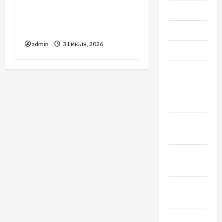
Вроцлаве:
Июль 2022
доверенность для
Украины
Июнь 2022
admin
31 июля, 2026
Май 2022
Март 2022
Февраль
2022
Январь
2022
Декабрь
2021
Ноябрь
2021
Октябрь