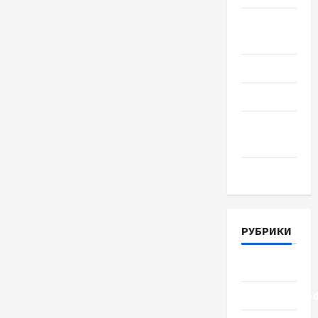
Август
2018
Июль 2018
Июнь 2018
Апрель
2018
Март 2018
РУБРИКИ
Lifestyle
Uncategorize