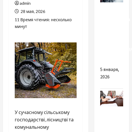
admin
Разное
28 мая, 2026
Особенности
11 Время чтения: несколько
зимней
минут
резины
для
полнопривод
авто
5 января,
2026
Разное
У сучасному сільському
господарстві, лісництві та
Як
комунальному
відкрити