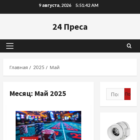
Перейти
9 августа, 2026
5:51:43 AM
к
содержимому
24 Преса
Основное
меню
Главная
2025
Май
Месяц:
Май 2025
Найти:
Разное