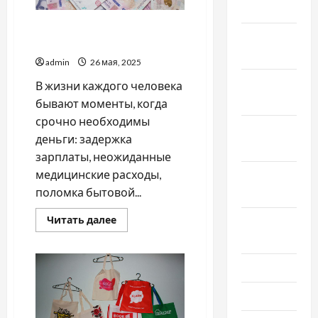
2024
В каких случаях стоит
Январь
взять кредит до зарплаты
2024
admin
26 мая, 2025
Декабрь
В жизни каждого человека
2023
бывают моменты, когда
срочно необходимы
Ноябрь
деньги: задержка
2023
зарплаты, неожиданные
медицинские расходы,
Октябрь
поломка бытовой...
2023
Прочитать
Читать далее
Сентябрь
больше
2023
о
В
каких
Июль 2023
случаях
стоит
взять
Июнь 2023
кредит
до