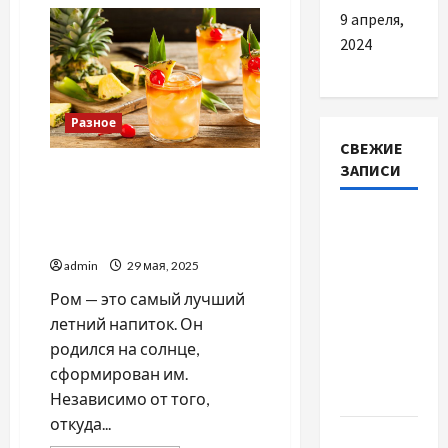
Коли
мікрокредит
9 апреля,
готівкою
2024
буде
найкращим
вибором
Разное
СВЕЖИЕ
ЗАПИСИ
Подборка лучших
освежающих коктейлей с
ромом, которые стоит
Автосервис
приготовить
СТО
admin
29 мая, 2025
Skoda в
Молдове:
Ром — это самый лучший
с какими
летний напиток. Он
проблемами
родился на солнце,
чаще
сформирован им.
обращаются
Независимо от того,
откуда...
Наскільки