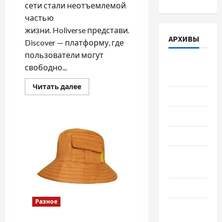
сети стали неотъемлемой
частью
жизни. Holiverse представил
АРХИВЫ
Discover — платформу, где
пользователи могут
Август
свободно...
2026
Прочитать
Читать далее
больше
Июль 2026
о
Holiverse
настоящий
Июнь 2026
или
поддельный:
какие
Май 2026
опции
предлагает
Апрель
Discover?
2026
Март 2026
Разное
Февраль
2026