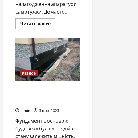
налагодження апаратури
самотужки. Це часто...
Прочитать
Читать далее
больше
о
Ефективний
ремонт
побутової
техніки
у
майстернях
КБТ-
Сервіс
у
Разное
Києві
Як правильно обрати
гідроізоляцію для
фундаменту будинку
admin
5 мая, 2025
Фундамент є основою
будь-якої будівлі, і від його
стану залежить міцність,