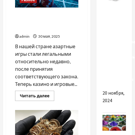
Разное
Легальные казино
Почему
Украины: рейтинг
стоит
надежных платформ
выбрать
admin
30 мая, 2025
качественны
В нашей стране азартные
бытовые
игры стали легальными
рекуператор
относительно недавно,
воздуха и
после принятия
канальные
соответствующего закона.
вентиляторы
Теперь казино и игровые...
20 ноября,
Прочитать
Читать далее
больше
2024
о
Легальные
казино
Украины:
рейтинг
надежных
платформ
Разное