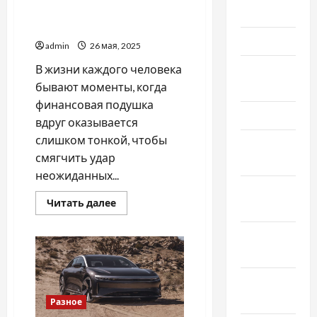
решением взять кредит
Июнь 2025
онлайн
Май 2025
admin
26 мая, 2025
В жизни каждого человека
Апрель
бывают моменты, когда
2025
финансовая подушка
Март 2025
вдруг оказывается
слишком тонкой, чтобы
Февраль
смягчить удар
2025
неожиданных...
Январь
Прочитать
Читать далее
2025
больше
о
Когда
Декабрь
будет
лучшим
2024
решением
взять
Ноябрь
кредит
онлайн
2024
Разное