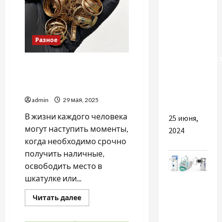
Насколько
важно
Разное
купить
высококачес
Почему вам стоит
пигмент
рассмотреть услугу сдачи
для
золота
бетона
admin
29 мая, 2025
В жизни каждого человека
25 июня,
могут наступить моменты,
2024
когда необходимо срочно
получить наличные,
освободить место в
Разное
шкатулке или...
Прочитать
Читать далее
Важные
больше
о
причины
Почему