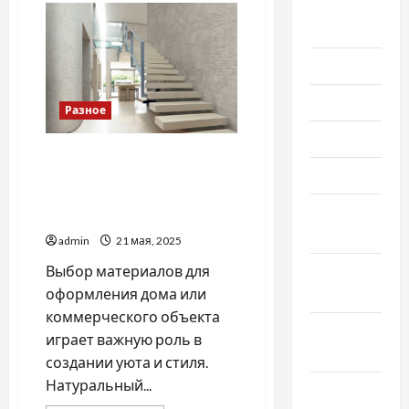
Август
перевезення
з
2020
України
до
Європи:
Июль 2020
обирайте
лише
надійного
Июнь 2020
Разное
перевізника
Май 2020
Натуральный камень в
Март 2020
интерьере: где купить
мрамор и купить
Февраль
травертин?
2020
admin
21 мая, 2025
Выбор материалов для
Декабрь
оформления дома или
2019
коммерческого объекта
Ноябрь
играет важную роль в
2019
создании уюта и стиля.
Натуральный...
Сентябрь