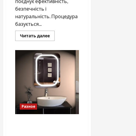
поєднує ефективність,
безпечність і
натуральність. Процедура
базується...
Прочитать
Читать далее
больше
о
Шугаринг:
натуральний
спосіб
видалення
волосся
Разное
Зеркала с подсветкой для
ванной — практичное
дополнение в ваш