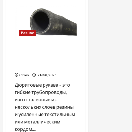
Виробництво
та
продаж
картонних
коробок
від
компанії
«АгроСпецПак»
Разное
Дюритовые рукава:
универсальные
помощники в различных
отраслях
admin
7 мая, 2025
Дюритовые рукава – это
гибкие трубопроводы,
изготовленные из
нескольких слоев резины
и усиленные текстильным
или металлическим
кордом....