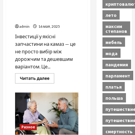
криптовалю
Чому важливо інвестувати
в якісні запчастини на
лето
Камаз
максим
admin
16 мая, 2025
степанов
Інвестиції у якісні
мебель
запчастини на камаз — це
не просто вибір між
мода
дорожчим та дешевшим
пандемия
варіантом. Це...
парламент
Прочитать
Читать далее
больше
платья
о
Чому
важливо
польша
інвестувати
в
якісні
путешестви
запчастини
на
путешестви
Камаз
Разное
смертность