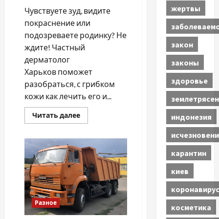
жертвы
Чувствуете зуд, видите
покраснение или
заболеваем
подозреваете родинку? Не
закон
ждите! Частный
дерматолог
законы
Харьков поможет
здоровье
разобраться, с грибком
кожи как лечить его и...
землетрясен
Прочитать
Читать далее
индонезия
больше
о
исчезновени
Проблемы
с
кожей?
карантин
Консультация
частного
дерматолога
киев
в
Харькове
коронавиру
—
первый
Разное
шаг
косметика
к
решению