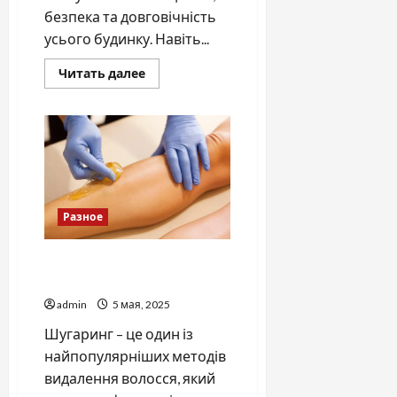
безпека та довговічність
усього будинку. Навіть...
Прочитать
Читать далее
больше
о
Як
правильно
обрати
гідроізоляцію
для
фундаменту
будинку
Разное
Шугаринг: натуральний
спосіб видалення волосся
admin
5 мая, 2025
Шугаринг – це один із
найпопулярніших методів
видалення волосся, який