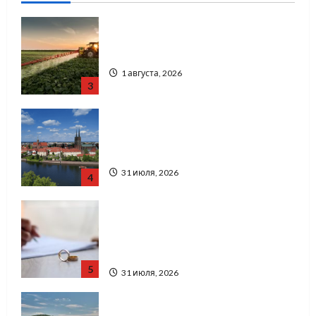
Чому важливо вибрати якісні
запчастини до тракторів
1 августа, 2026
3
Украинский нотариус во
Вроцлаве: доверенность для
Украины
31 июля, 2026
4
Два пути к одному результату:
чем отличаются способы
расторжения брака и какой
выбрать
5
31 июля, 2026
Автосервис СТО Skoda в Молдове: