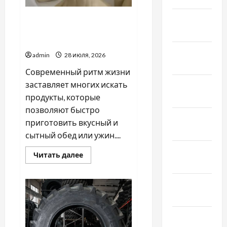
Февраль
Причины купить
качественные пельмени и
2022
хинкали
Январь
admin
28 июля, 2026
2022
Современный ритм жизни
заставляет многих искать
Декабрь
продукты, которые
2021
позволяют быстро
Ноябрь
приготовить вкусный и
2021
сытный обед или ужин....
Октябрь
Прочитать
Читать далее
больше
2021
о
Причины
купить
Сентябрь
качественные
2021
пельмени
и
хинкали
Август