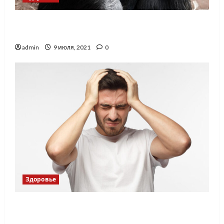
В Великобритани вирусом оспы обезьян
заразились 179 людей
admin
9 июля, 2021
0
Здоровье
Существует ли на самом деле
метеозависимость?