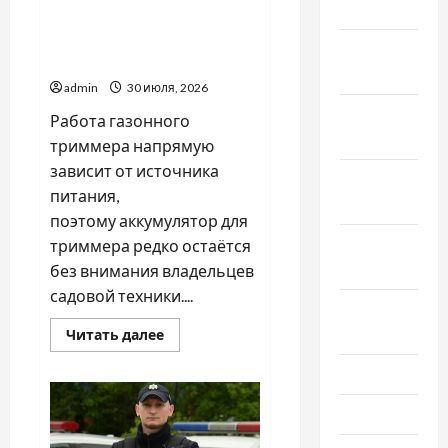
2025
Аккумулятор для
триммера: с чего
Декабрь
начинается выбор
2024
admin
30 июля, 2026
Ноябрь
Работа газонного
2024
триммера напрямую
зависит от источника
Октябрь
питания,
2024
поэтому аккумулятор для
Сентябрь
триммера редко остаётся
2024
без внимания владельцев
садовой техники....
Август
2024
Прочитать
Читать далее
больше
о
Июль 2024
Аккумулятор
для
триммера:
Июнь 2024
с
чего
начинается