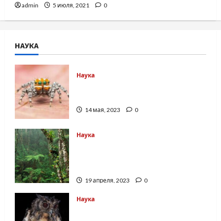
admin
5 июля, 2021
0
НАУКА
Наука
Новый вид паука назвали Немо, в
честь рыбки из мультфильма
14 мая, 2023
0
Наука
Тропические леса
восстанавливают с помощью
отходов кофе
19 апреля, 2023
0
Наука
В Южной Африке обнаружили два