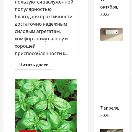
пользуются заслуженной
октября,
популярностью
2023
благодаря практичности,
достаточно надежным
силовым агрегатам,
комфортному салону и
Разное
хорошей
приспособленности к...
Ремонт и
Прочитать
диагностика
Читать далее
больше
кондиционер
о
Автосервис
в Киеве:
СТО
Skoda
сервис
в
Молдове:
Kievholod
с
какими
проблемами
7 апреля,
чаще
обращаются
2026