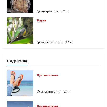
новых вида сов, они уже
вымирают
9 марта, 2023
0
Наука
В мире учёные всё чаще
выявляют новые виды
представителей фауны
6 февраля, 2022
0
ПОДОРОЖІ
Путешествия
Как путешествовать без вреда
здоровью, — эксперт
30 июня, 2023
0
Путешествия