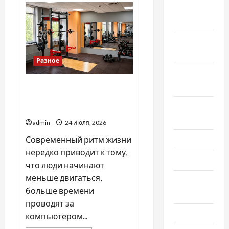
Декабрь
выбрать
медвежатника
2019
в
Харькове
и
Ноябрь
не
нарваться
2019
на
Разное
мошенника
Сентябрь
2019
ТОП причин регулярно
посещать тренажерный
Август
зал и бассейн
2019
admin
24 июля, 2026
Современный ритм жизни
Июнь 2019
нередко приводит к тому,
Май 2019
что люди начинают
меньше двигаться,
Апрель
больше времени
2019
проводят за
Март 2019
компьютером...