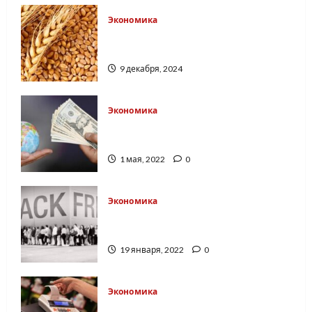
Экономика
Лучшие причины купить пшеницу
оптом на сайте онлайн агробиржи
9 декабря, 2024
Экономика
Найти работу в Польше: топ самых
нужных профессий
1 мая, 2022
0
Экономика
Сколько потратили граждане
Украины в "чёрную" пятницу
19 января, 2022
0
Экономика
Обязательная кассовая техника с