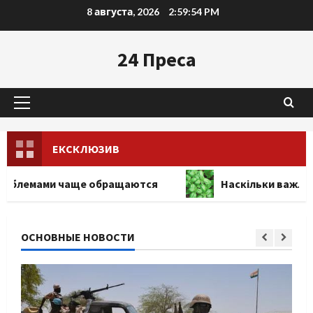
Перейти
8 августа, 2026
2:59:55 PM
к
содержимому
24 Преса
Основное
меню
ЕКСКЛЮЗИВ
и чаще обращаются
Наскільки важливо купити як
ОСНОВНЫЕ НОВОСТИ