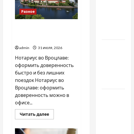
тракторів
Молдове:
с какими
Разное
проблемами
чаще
Украинский нотариус во
обращаются
Вроцлаве: доверенность
для Украины
Наскільки
admin
31 июля, 2026
важливо
Нотариус во Вроцлаве:
купити
оформить доверенность
якісне
быстро и без лишних
насіння
поездок Нотариус во
базиліку
Вроцлаве: оформить
Чому
доверенность можно в
важливо
офисе...
вибрати
Прочитать
Читать далее
якісні
больше
о
запчастини
Украинский
нотариус
до