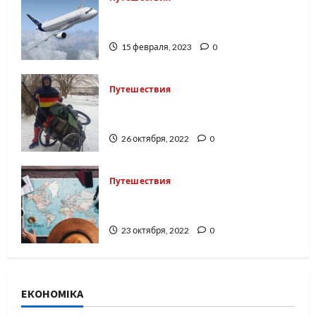
Несостоявшийся рейс: как
получить компенсацию
15 февраля, 2023
0
Путешествия
Днепровский путешественник
прошёл более тысячи километров
26 октября, 2022
0
Путешествия
Путешествия зимой: куда лучше
поехать в холодное время
23 октября, 2022
0
ЕКОНОМІКА