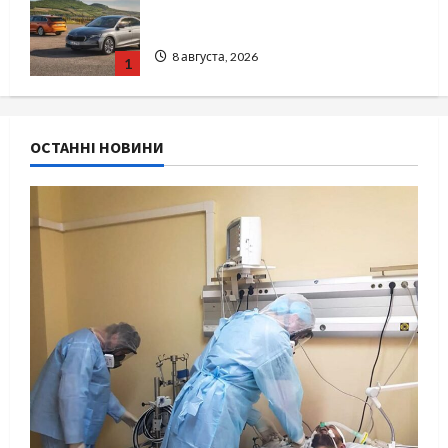
с какими проблемами чаще
обращаются
8 августа, 2026
1
Наскільки важливо купити якісне
ОСТАННІ НОВИНИ
насіння базиліку
4 августа, 2026
2
Чому важливо вибрати якісні
запчастини до тракторів
1 августа, 2026
3
Украинский нотариус во
Вроцлаве: доверенность для
Украины
31 июля, 2026