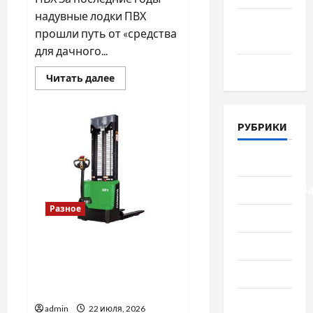
надувные лодки ПВХ
Апрель
прошли путь от «средства
2018
для дачного...
Март 2018
Прочитать
Читать далее
больше
о
Надувная
лодка
РУБРИКИ
ПВХ:
как
выбрать
модель
Lifestyle
для
рыбалки,
охоты
Uncategorize
и
активного
Разное
отдыха
Здоровье
Які плюси пропонує
Красота
складська
Мода
навантажувальна техніка
Hangcha
Наука
admin
22 июля, 2026