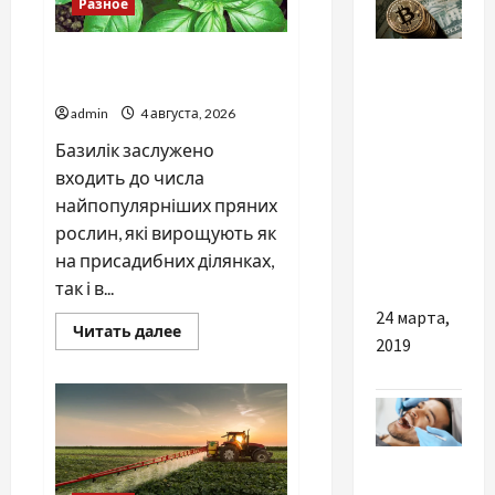
Разное
Новости
Наскільки важливо купити
Украины
якісне насіння базиліку
admin
4 августа, 2026
В Украине
Базилік заслужено
привлекают
входить до числа
инвестиции
найпопулярніших пряних
в
рослин, які вирощують як
открытие
на присадибних ділянках,
криптоферм
так і в...
24 марта,
Прочитать
Читать далее
2019
больше
о
Наскільки
важливо
купити
якісне
насіння
базиліку
Разное