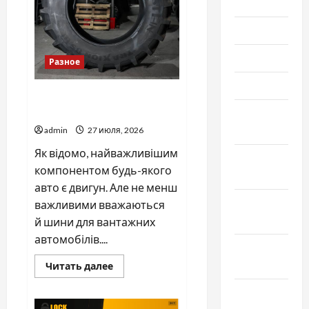
2021
Июль 2021
Июнь 2021
Разное
Май 2021
Шукаєте вантажні шини —
на вас чекає Landmann
Апрель
2021
admin
27 июля, 2026
Як відомо, найважливішим
Февраль
компонентом будь-якого
2021
авто є двигун. Але не менш
Январь
важливими вважаються
2021
й шини для вантажних
автомобілів....
Декабрь
2020
Прочитать
Читать далее
больше
о
Ноябрь
Шукаєте
вантажні