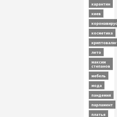
карантин
киев
коронавиру
косметика
криптовалю
лето
максим
степанов
мебель
мода
пандемия
парламент
платья