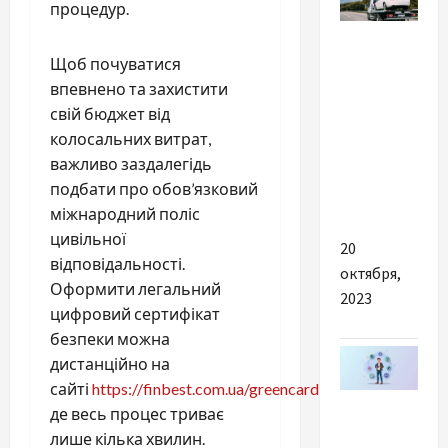
процедур.
Разное
Щоб почуватися
Виклик
впевнено та захистити
евакуатора
свій бюджет від
в Полтаві:
колосальних витрат,
як обрати
важливо заздалегідь
найкращу
подбати про обов’язковий
службу
міжнародний поліс
цивільної
20
відповідальності.
октября,
Оформити легальний
2023
цифровий сертифікат
безпеки можна
дистанційно на
сайті
https://finbest.com.ua/greencard
,
Разное
де весь процес триває
лише кілька хвилин.
Як вести