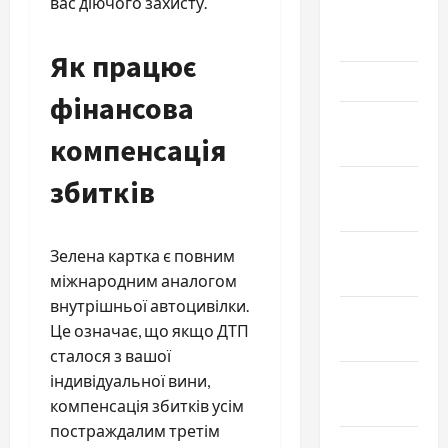
вас діючого захисту.
Апрель
2026
Як працює
Март 2026
фінансова
Февраль
компенсація
2026
збитків
Январь
2026
Декабрь
Зелена картка є повним
2025
міжнародним аналогом
внутрішньої автоцивілки.
Ноябрь
Це означає, що якщо ДТП
2025
сталося з вашої
індивідуальної вини,
Октябрь
компенсація збитків усім
2025
постраждалим третім
Сентябрь