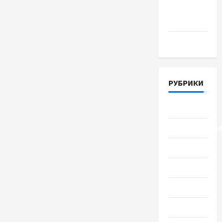
Апрель
2018
Март 2018
РУБРИКИ
Lifestyle
Uncategorize
Здоровье
Красота
Мода
Наука