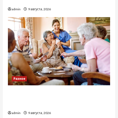
вживання алкоголю
admin
9 августа, 2026
Разное
Приватний будинок престарілих «Рідні
Серця»: сучасні підходи до геріатричного
догляду
admin
9 августа, 2026