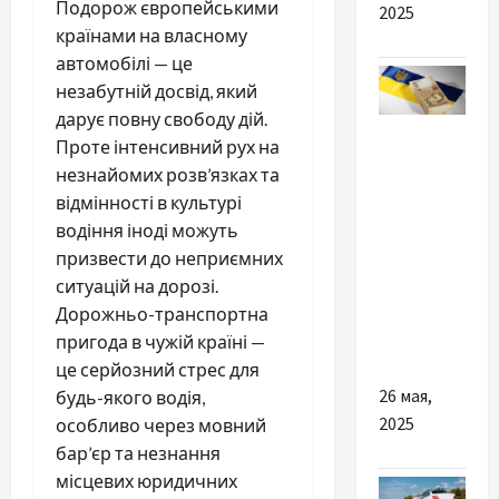
Подорож європейськими
2025
країнами на власному
автомобілі — це
незабутній досвід, який
дарує повну свободу дій.
Разное
Проте інтенсивний рух на
незнайомих розв’язках та
Когда
відмінності в культурі
будет
водіння іноді можуть
лучшим
призвести до неприємних
решением
ситуацій на дорозі.
взять
Дорожньо-транспортна
кредит
пригода в чужій країні —
онлайн
це серйозний стрес для
26 мая,
будь-якого водія,
2025
особливо через мовний
бар’єр та незнання
місцевих юридичних