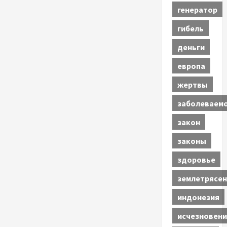
генератор
гибель
деньги
европа
жертвы
заболеваем
закон
законы
здоровье
землетрясен
индонезия
исчезновени