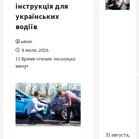
інструкція для
Разное
українських
водіїв
Почему
стоит
admin
обращаться
8 июля, 2026
в
детейлинг-
11 Время чтения: несколько
минут
студию:
профессиона
уход,
который
продлевает
жизнь
вашему
автомобилю
31 августа,