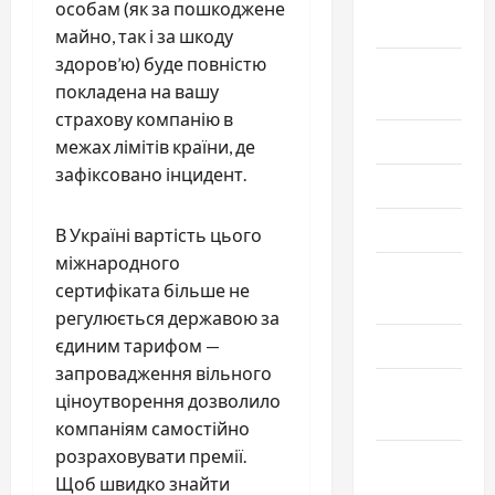
особам (як за пошкоджене
2025
майно, так і за шкоду
здоров’ю) буде повністю
Август
покладена на вашу
2025
страхову компанію в
Июль 2025
межах лімітів країни, де
зафіксовано інцидент.
Июнь 2025
Май 2025
В Україні вартість цього
міжнародного
Апрель
сертифіката більше не
2025
регулюється державою за
єдиним тарифом —
Март 2025
запровадження вільного
Февраль
ціноутворення дозволило
2025
компаніям самостійно
розраховувати премії.
Январь
Щоб швидко знайти
2025