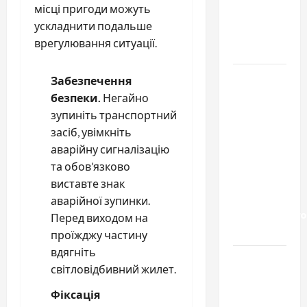
місці пригоди можуть
тривалого
ускладнити подальше
вживання
врегулювання ситуації.
алкоголю
Приватний
Забезпечення
будинок
безпеки.
Негайно
престарілих
зупиніть транспортний
«Рідні
засіб, увімкніть
Серця»:
аварійну сигналізацію
сучасні
та обов’язково
підходи
виставте знак
до
аварійної зупинки.
геріатричного
Перед виходом на
догляду
проїжджу частину
вдягніть
Автосервис
світловідбивний жилет.
СТО
Skoda в
Фіксація