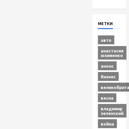
МЕТКИ
авто
анастасия
юхименко
анонс
бизнес
великобрит
весна
владимир
зеленский
война