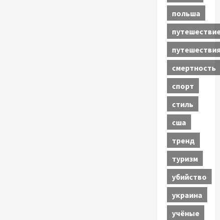
польша
путешестви
путешестви
смертность
спорт
стиль
сша
тренд
туризм
убийство
украина
учёные