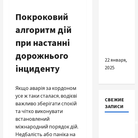
облік
Покроковий
продажів:
прості
алгоритм дій
поради
для
при настанні
бізнесу
дорожнього
22 января,
інциденту
2025
Якщо аварія за кордоном
усе ж таки сталася, водієві
СВЕЖИЕ
важливо зберігати спокій
ЗАПИСИ
та чітко виконувати
встановлений
Детоксикація
міжнародний порядок дій.
організму
Недбалість або паніка на
після