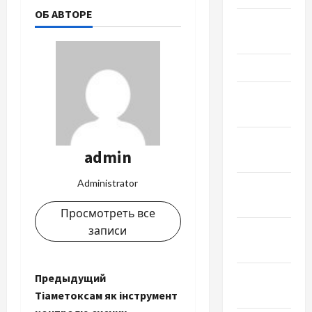
ОБ АВТОРЕ
Апрель
2024
Март 2024
Февраль
2024
Январь
admin
2024
Administrator
Декабрь
2023
Просмотреть все
записи
Ноябрь
2023
Октябрь
Н
Предыдущий
2023
Тіаметоксам як інструмент