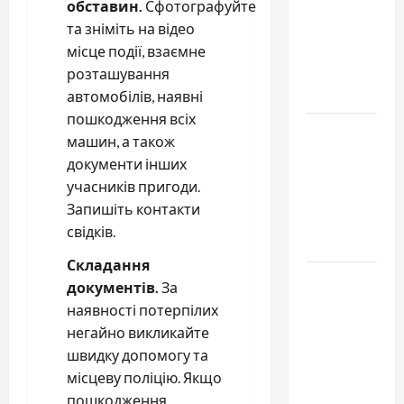
Молдове:
обставин.
Сфотографуйте
с какими
та зніміть на відео
проблемами
місце події, взаємне
чаще
розташування
обращаются
автомобілів, наявні
пошкодження всіх
Наскільки
машин, а також
важливо
документи інших
купити
учасників пригоди.
якісне
Запишіть контакти
насіння
свідків.
базиліку
Складання
Чому
документів.
За
важливо
наявності потерпілих
вибрати
негайно викликайте
якісні
швидку допомогу та
запчастини
місцеву поліцію. Якщо
до
пошкодження