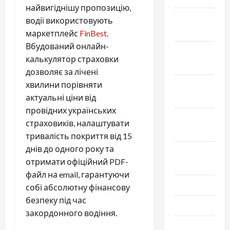
найвигіднішу пропозицію,
Декабрь
водії використовують
2024
маркетплейс
FinBest
.
Вбудований онлайн-
Ноябрь
калькулятор страховки
2024
дозволяє за лічені
хвилини порівняти
Октябрь
актуальні ціни від
2024
провідних українських
Сентябрь
страховиків, налаштувати
2024
тривалість покриття від 15
днів до одного року та
Август
отримати офіційний PDF-
2024
файл на email, гарантуючи
Июль 2024
собі абсолютну фінансову
безпеку під час
Июнь 2024
закордонного водіння.
Май 2024