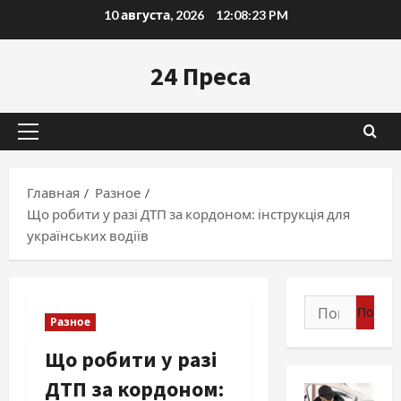
Перейти
10 августа, 2026
12:08:25 PM
к
содержимому
24 Преса
Основное
меню
Главная
Разное
Що робити у разі ДТП за кордоном: інструкція для
українських водіїв
Найти:
Разное
Що робити у разі
ДТП за кордоном: