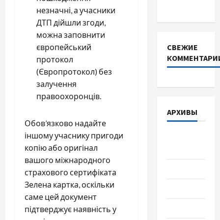
тракторів
незначні, а учасники
ДТП дійшли згоди,
можна заповнити
європейський
СВЕЖИЕ
КОММЕНТАРИ
протокол
(Європротокол) без
залучення
правоохоронців.
АРХИВЫ
Обов’язково надайте
іншому учаснику пригоди
Август
копію або оригінал
2026
вашого міжнародного
Июль 2026
страхового сертифіката
Зелена картка, оскільки
Июнь 2026
саме цей документ
Май 2026
підтверджує наявність у