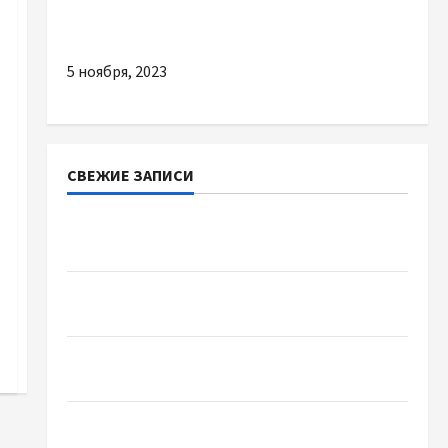
Преимущества онлайн бронирования
билетов на поезд в надежном сервисе
5 ноября, 2023
СВЕЖИЕ ЗАПИСИ
Наскільки важливо купити якісне насіння
базиліку
Чому важливо вибрати якісні запчастини до
тракторів
Украинский нотариус во Вроцлаве:
доверенность для Украины
Два пути к одному результату: чем
отличаются способы расторжения брака и