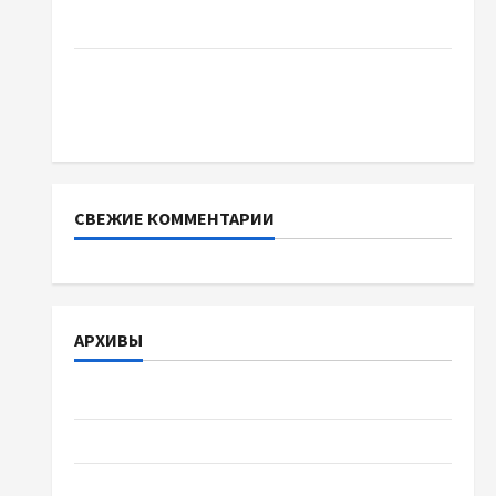
какой выбрать
Тягові літій-залізо-фосфатні акумуляторні
батареї зі SMART BMS INVERTER для
інверторів DEYE
СВЕЖИЕ КОММЕНТАРИИ
АРХИВЫ
Август 2026
Июль 2026
Июнь 2026