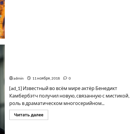
красавица:
новой
«Мисс
США»
стала
модель
из
Миссисипи
Бенедикт Камбербэтч сыграет военного мага в
новой драме
admin
11 ноября, 2018
0
[ad_1] Известный во всём мире актёр Бенедикт
Камбербэтч получил новую, связанную с мистикой,
роль в драматическом многосерийном...
Прочитать
Читать далее
больше
о
Бенедикт
Камбербэтч