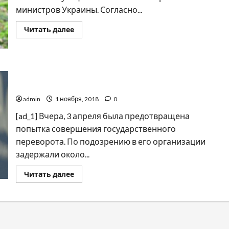
министров Украины. Согласно...
Прочитать
Читать далее
больше
о
Где
в
Украине
будут
В Иордании предотвратили государственный
штрафовать
переворот
за
сбор
admin
1 ноября, 2018
0
грибов
и
ягод
[ad_1] Вчера, 3 апреля была предотвращена
попытка совершения государственного
переворота. По подозрению в его организации
задержали около...
Прочитать
Читать далее
больше
о
В
Иордании
предотвратили
государственный
переворот