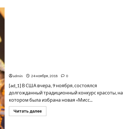
Умница и красавица: новой «Мисс США» стала
модель из Миссисипи
admin
24 ноября, 2018
0
[ad_1] В США вчера, 9 ноября, состоялся
долгожданный традиционный конкурс красоты, на
котором была избрана новая «Мисс...
Прочитать
Читать далее
больше
о
Умница
и