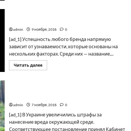
сыграет
военного
мага
в
Just Do It: вдохновением к слогану Nike стали слова
новой
преступника
драме
admin
9 ноября, 2018
0
[ad_1] Успешность любого бренда напрямую
зависит от узнаваемости, которые основаны на
нескольких факторах. Среди них — название,...
Прочитать
Читать далее
больше
о
Just
Do
It:
вдохновением
Где в Украине будут штрафовать за сбор грибов и
к
ягод
слогану
Nike
admin
7 ноября, 2018
0
стали
слова
преступника
[ad_1] В Украине увеличились штрафы за
нанесение вреда окружающей среде.
Соответствующее постановление принял Кабинет