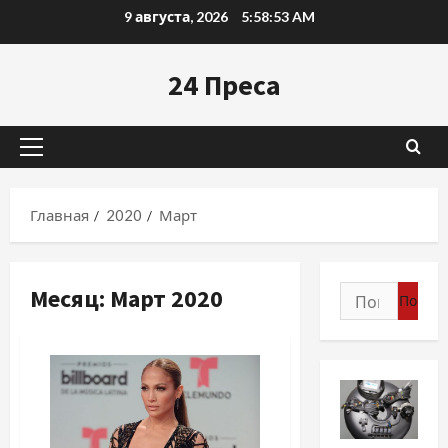
Перейти
9 августа, 2026
5:58:55 AM
к
содержимому
24 Преса
Основное
меню
Главная
2020
Март
Месяц:
Март 2020
Найти: