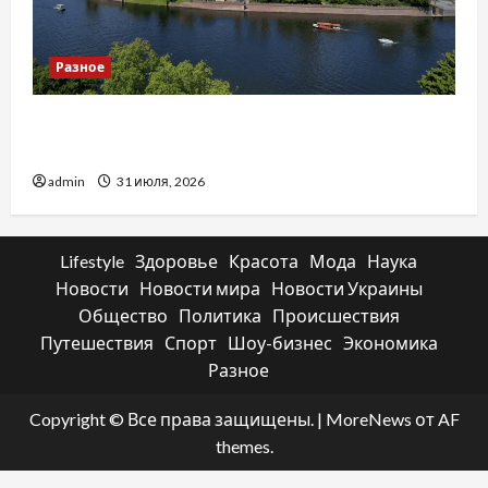
Разное
Украинский нотариус во Вроцлаве:
доверенность для Украины
admin
31 июля, 2026
Lifestyle
Здоровье
Красота
Мода
Наука
Новости
Новости мира
Новости Украины
Общество
Политика
Происшествия
Путешествия
Спорт
Шоу-бизнес
Экономика
Разное
Copyright © Все права защищены.
|
MoreNews
от AF
themes.