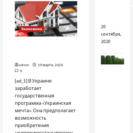
Лопес
действующим
раскрыла
секреты
чемпионами
своей
молодости
20
Экономика
сентября,
2020
Ипотека под 5%: когда
заработает и кто сможет
воспользоваться
admin
19 марта, 2020
Разное
0
[ad_1] В Украине
Деревья
заработает
крупномеры
государственная
как
программа «Украинская
инструмент
мечта». Она предполагает
быстрого
возможность
озеленения:
приобретения
подход,
недвижимости в ипотеку