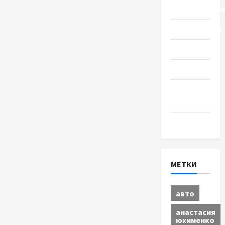
Происшестви
Путешествия
Разное
Спорт
Шоу-
бизнес
Экономика
МЕТКИ
авто
анастасия
юхименко