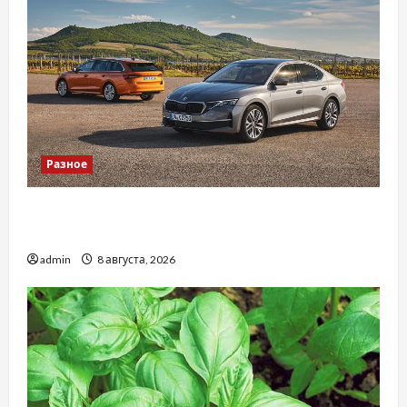
Разное
Автосервис СТО Skoda в Молдове: с какими
проблемами чаще обращаются
admin
8 августа, 2026