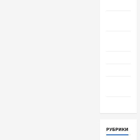
2018
Сентябрь
2018
Август
2018
Июль 2018
Июнь 2018
Апрель
2018
Март 2018
РУБРИКИ