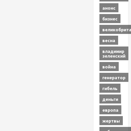
анонс
бизнес
великобрит
весна
владимир
зеленский
война
генератор
гибель
деньги
европа
жертвы