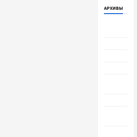
АРХИВЫ
Август
2026
Июль 2026
Июнь 2026
Май 2026
Апрель
2026
Март 2026
Февраль
2026
Январь