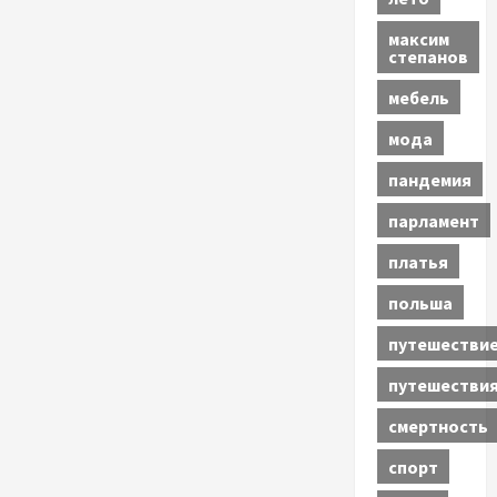
максим
степанов
мебель
мода
пандемия
парламент
платья
польша
путешестви
путешестви
смертность
спорт