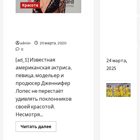
Разное
Красота
Преимуществ
Дженнифер Лопес
ГБО 5-го
раскрыла секреты своей
поколения
молодости
и его
admin
20 марта, 2020
особенности
0
[ad_1] Известная
24 марта,
американская актриса,
2025
певица, модельер и
продюсер Дженнифер
Лопес не перестаёт
удивлять поклонников
Спорт
своей красотой.
Несмотря...
Сборная
Украины
Прочитать
Читать далее
сыграла
больше
о
вничью с
Дженнифер