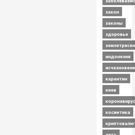
заболеваем
закон
законы
здоровье
землетрясен
индонезия
исчезновени
карантин
киев
коронавиру
косметика
криптовалю
лето