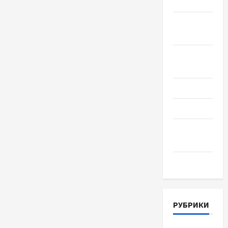
2018
Сентябрь
2018
Август
2018
Июль 2018
Июнь 2018
Апрель
2018
Март 2018
РУБРИКИ