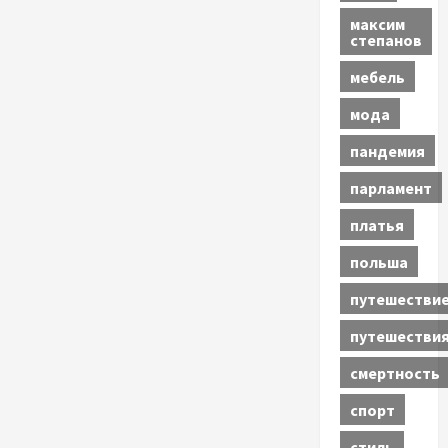
максим
степанов
мебель
мода
пандемия
парламент
платья
польша
путешестви
путешестви
смертность
спорт
стиль