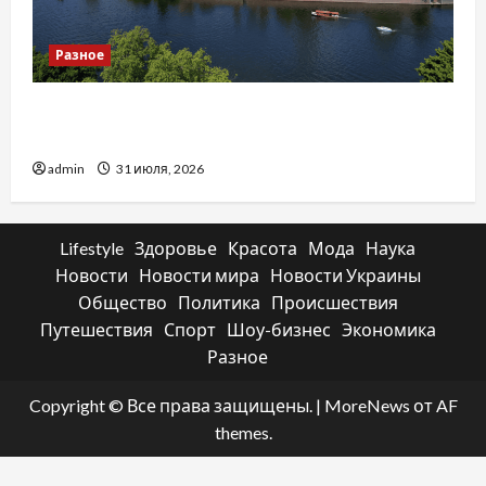
Разное
Украинский нотариус во Вроцлаве:
доверенность для Украины
admin
31 июля, 2026
Lifestyle
Здоровье
Красота
Мода
Наука
Новости
Новости мира
Новости Украины
Общество
Политика
Происшествия
Путешествия
Спорт
Шоу-бизнес
Экономика
Разное
Copyright © Все права защищены.
|
MoreNews
от AF
themes.