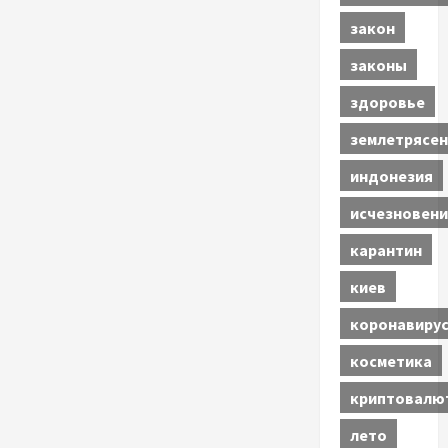
закон
законы
здоровье
землетрясен
индонезия
исчезновени
карантин
киев
коронавиру
косметика
криптовалю
лето