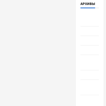
АРХИВЫ
Август
2026
Июль 2026
Июнь 2026
Май 2026
Апрель
2026
Март 2026
Февраль
2026
Январь
2026