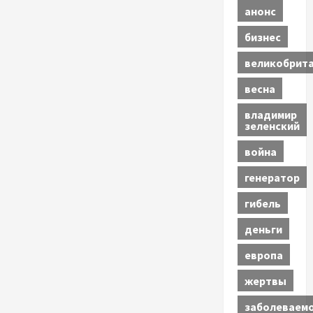
анонс
бизнес
великобрит
весна
владимир
зеленский
война
генератор
гибель
деньги
европа
жертвы
заболеваем