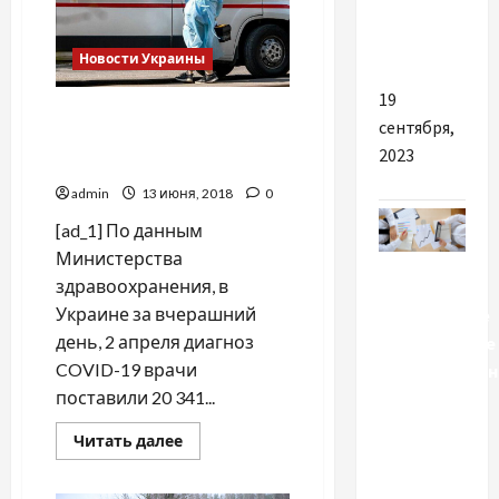
решка»
развелись
показник
после
МНО?
20
Новости Украины
лет
брака
19
COVID-19 в Украине:
сентября,
впервые за сутки более 20
2023
тысяч заболевших
admin
13 июня, 2018
0
[ad_1] По данным
Министерства
Разное
здравоохранения, в
Украине за вчерашний
Абонентское
день, 2 апреля диагноз
юридическое
COVID-19 врачи
сопровожден
поставили 20 341...
бизнеса —
выгода
Прочитать
Читать далее
для
больше
о
компаний
COVID-