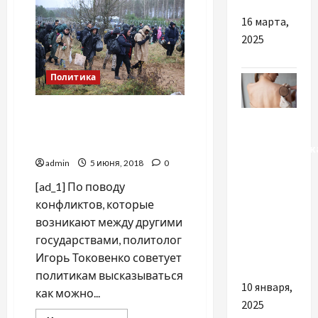
19
в
16 марта,
Украине:
впервые
2025
за
сутки
более
20
Политика
тысяч
заболевших
Мигранты на границе
Разное
Польши и Беларуси: мнение
политологов
Профилактик
admin
5 июня, 2018
0
рака
кожи:
[ad_1] По поводу
важность
конфликтов, которые
регулярных
возникают между другими
проверок
государствами, политолог
родинок
Игорь Токовенко советует
политикам высказываться
10 января,
как можно...
2025