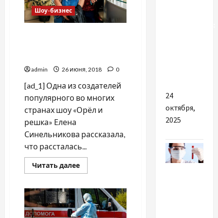
Шоу-бизнес
Тканини
майбутнього:
Авторы тревел-шоу «Орёл
матеріали,
и решка» развелись после
що
20 лет брака
змінюють
admin
26 июня, 2018
0
світогляд
[ad_1] Одна из создателей
24
популярного во многих
октября,
странах шоу «Орёл и
2025
решка» Елена
Синельникова рассказала,
что рассталась...
Прочитать
Читать далее
Разное
больше
о
Авторы
Що
тревел-
шоу
впливає
«Орёл
и
на