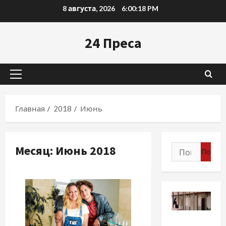
Перейти
8 августа, 2026
6:00:19 PM
к
содержимому
24 Преса
Основное
меню
Главная
2018
Июнь
Месяц:
Июнь 2018
Найти:
Разное