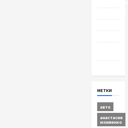
Происшестви
Путешествия
Разное
Спорт
Шоу-
бизнес
Экономика
МЕТКИ
авто
анастасия
юхименко