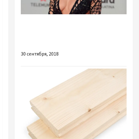
Шоу-бизнес
"Они точно вместе!": Джей Ло и Бен Аффлек
снова в парных образах
30 сентября, 2018