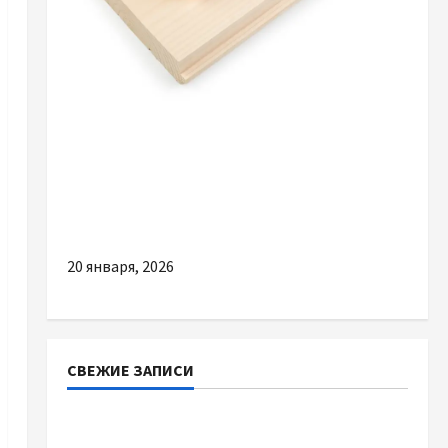
Разное
Огляд ринку пиломатеріалів: де вигідніше
купувати дошку — на лісопилці, в
гіпермаркеті чи на металобазі?
20 января, 2026
СВЕЖИЕ ЗАПИСИ
Наскільки важливо купити якісне насіння
базиліку