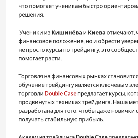
что помогает ученикам быстро ориентиров
решения.
Ученики из
Кишинёва
и
Киева
отмечают, 
финансовое положение, но и обрести увере
не просто курсы по трейдингу, это сообще
помогает расти.
Торговля на финансовых рынках становится
обучение трейдингу является ключевым эл
торговли
Double Case
предлагает курсы, кот
продвинутых техниках трейдинга. Наша мет
разработана для того, чтобы даже новички
получать стабильную прибыль.
Академия трейдинга
Double Case
предлагает