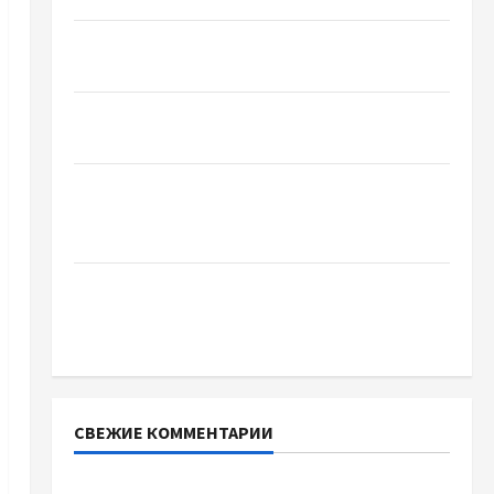
Чому важливо вибрати якісні запчастини до
тракторів
Украинский нотариус во Вроцлаве:
доверенность для Украины
Два пути к одному результату: чем
отличаются способы расторжения брака и
какой выбрать
Тягові літій-залізо-фосфатні акумуляторні
батареї зі SMART BMS INVERTER для
інверторів DEYE
СВЕЖИЕ КОММЕНТАРИИ