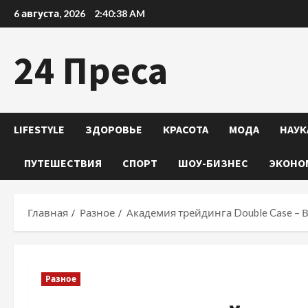
Перейти
6 августа, 2026
2:40:39 AM
к
содержимому
24 Преса
LIFESTYLE
ЗДОРОВЬЕ
КРАСОТА
МОДА
НАУК
ПУТЕШЕСТВИЯ
СПОРТ
ШОУ-БИЗНЕС
ЭКОНО
Главная
Разное
Академия трейдинга Double Case – 
Разное