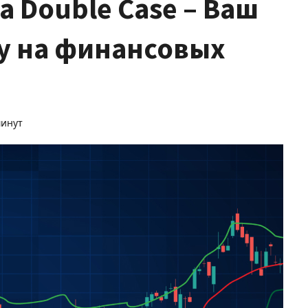
 Double Case – Ваш
ху на финансовых
минут