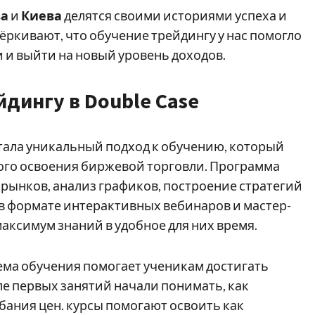
а
и
Киева
делятся своими историями успеха и
ркивают, что обучение трейдингу у нас помогло
 и выйти на новый уровень доходов.
дингу в Double Case
ала уникальный подход к обучению, который
ного освоения биржевой торговли. Программа
 рынков, анализ графиков, построение стратегий
в формате интерактивных вебинаров и мастер-
максимум знаний в удобное для них время.
ема обучения помогает ученикам достигать
ле первых занятий начали понимать, как
бания цен. курсы помогают освоить как