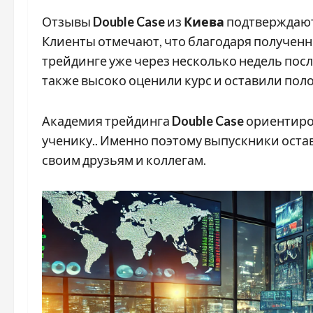
Отзывы
Double Case
из
Киева
подтверждают
Клиенты отмечают, что благодаря получен
трейдинге уже через несколько недель пос
также высоко оценили курс и оставили по
Академия трейдинга
Double Case
ориентиро
ученику.. Именно поэтому выпускники ост
своим друзьям и коллегам.