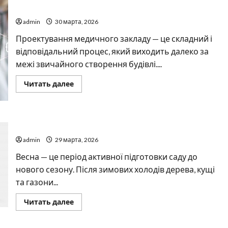
медичного закладу у фахівців
admin
30 марта, 2026
Проектування медичного закладу — це складний і
відповідальний процес, який виходить далеко за
межі звичайного створення будівлі....
Прочитать
Читать далее
больше
о
Найкращі
причини
замовити
Готуємо сад до весни з технікою Хускварна
проектування
медичного
admin
29 марта, 2026
закладу
у
фахівців
Весна — це період активної підготовки саду до
нового сезону. Після зимових холодів дерева, кущі
та газони...
Прочитать
Читать далее
больше
о
Готуємо