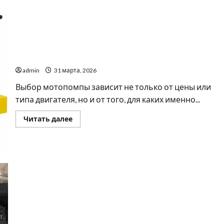
Дизельная мотопомпа или бензиновая: что лучше
для ваших задач
admin
31 марта, 2026
Выбор мотопомпы зависит не только от цены или
типа двигателя, но и от того, для каких именно...
Прочитать
Читать далее
больше
о
Дизельная
мотопомпа
или
бензиновая:
что
лучше
для
ваших
задач