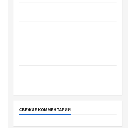
Чому важливо вибрати якісні запчастини до
тракторів
Украинский нотариус во Вроцлаве:
доверенность для Украины
Два пути к одному результату: чем
отличаются способы расторжения брака и
какой выбрать
Тягові літій-залізо-фосфатні акумуляторні
батареї зі SMART BMS INVERTER для
інверторів DEYE
СВЕЖИЕ КОММЕНТАРИИ