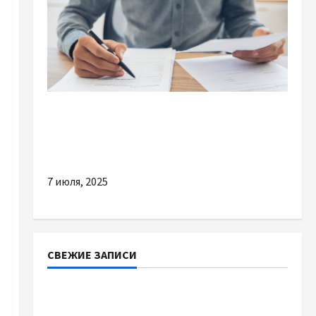
Разное
Довідка про несудимість: коли потрібна та
як отримати швидко
7 июля, 2025
СВЕЖИЕ ЗАПИСИ
Наскільки важливо купити якісне насіння
базиліку