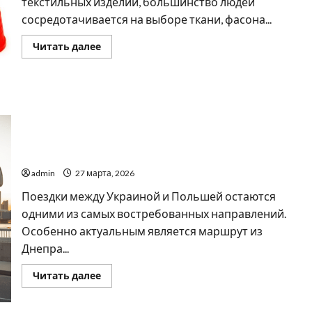
текстильных изделий, большинство людей
сосредотачивается на выборе ткани, фасона...
Прочитать
Читать далее
больше
о
Чем
важен
выбор
хорошей
швейной
фурнитуры
Автобус Днепр Варшава: удобное и выгодное
путешествие с inBus
admin
27 марта, 2026
Поездки между Украиной и Польшей остаются
одними из самых востребованных направлений.
Особенно актуальным является маршрут из
Днепра...
Прочитать
Читать далее
больше
о
Автобус