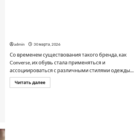
Как подобрать мужские конверсы под любой стиль
admin
30 марта, 2026
Со временем существования такого бренда, как
Converse, их обувь стала применяться и
ассоциироваться с различными стилями одежды....
Прочитать
Читать далее
больше
о
Как
подобрать
мужские
конверсы
под
любой
стиль
Найкращі причини замовити проектування