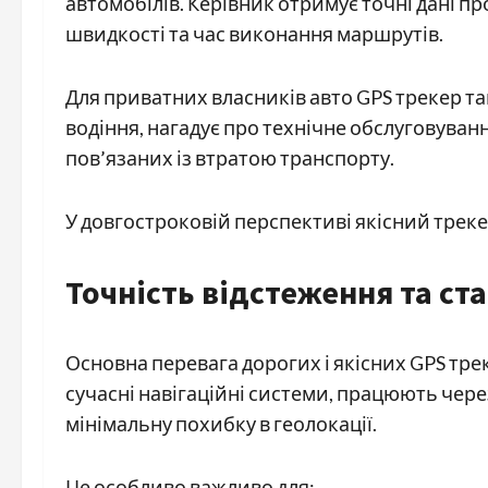
автомобілів. Керівник отримує точні дані пр
швидкості та час виконання маршрутів.
Для приватних власників авто GPS трекер т
водіння, нагадує про технічне обслуговуван
пов’язаних із втратою транспорту.
У довгостроковій перспективі якісний трек
Точність відстеження та ст
Основна перевага дорогих і якісних GPS тре
сучасні навігаційні системи, працюють чер
мінімальну похибку в геолокації.
Це особливо важливо для: