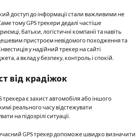
дкий доступ до інформації стали важливими не
Саме тому GPS трекери дедалі частіше
иємці, батьки, логістичні компанії та навіть
 дешевим пристроєм невідомого походження та
Інвестиція у надійний трекер на сайті
ета, а вклад у безпеку, контроль і спокій.
ст від крадіжок
 трекера є захист автомобіля або іншого
жимі реального часу відстежувати
ти на підозрілі ситуації.
сучасний GPS трекер допоможе швидко визначити