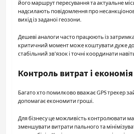
його маршрут пересування та актуальне міс
надсилають повідомлення про несанкціонова
вихід із заданої геозони.
Дешеві аналоги часто працюють із затримка
критичний момент може коштувати дуже дор
стабільний зв’язок і точні координати навіт
Контроль витрат і економія
Багато хто помилково вважає GPS трекер за
допомагає економити гроші.
Для бізнесу це можливість контролювати ма
зменшувати витрати пального та мінімізув