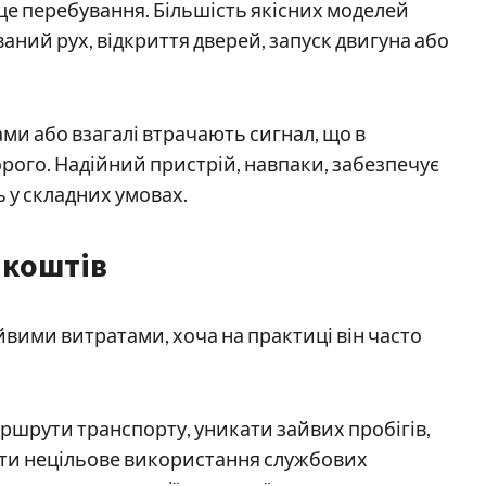
це перебування. Більшість якісних моделей
ний рух, відкриття дверей, запуск двигуна або
ми або взагалі втрачають сигнал, що в
ого. Надійний пристрій, навпаки, забезпечує
ь у складних умовах.
 коштів
йвими витратами, хоча на практиці він часто
ршрути транспорту, уникати зайвих пробігів,
ати нецільове використання службових