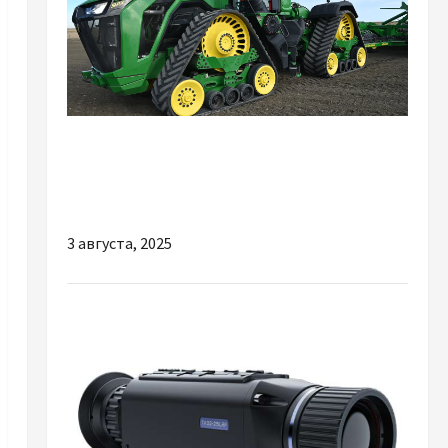
Разное
Які запчастини для трактора є
найзатребуванішими
3 августа, 2025