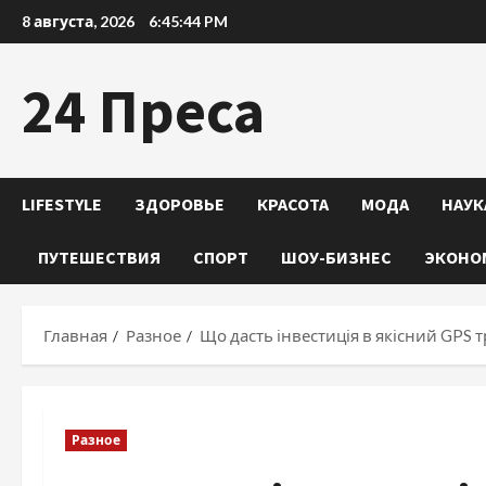
Перейти
8 августа, 2026
6:45:45 PM
к
содержимому
24 Преса
LIFESTYLE
ЗДОРОВЬЕ
КРАСОТА
МОДА
НАУК
ПУТЕШЕСТВИЯ
СПОРТ
ШОУ-БИЗНЕС
ЭКОНО
Главная
Разное
Що дасть інвестиція в якісний GPS 
Разное