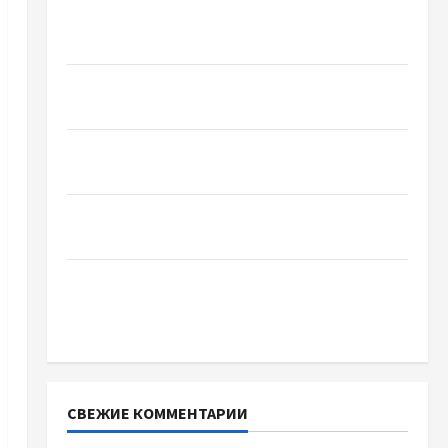
Автосервис СТО Skoda в Молдове: с какими
проблемами чаще обращаются
Наскільки важливо купити якісне насіння
базиліку
Чому важливо вибрати якісні запчастини до
тракторів
Украинский нотариус во Вроцлаве:
доверенность для Украины
Два пути к одному результату: чем
отличаются способы расторжения брака и
какой выбрать
СВЕЖИЕ КОММЕНТАРИИ