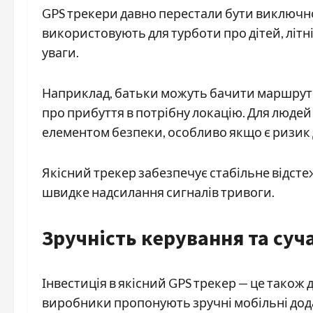
GPS трекери давно перестали бути виключн
використовують для турботи про дітей, літн
уваги.
Наприклад, батьки можуть бачити маршрут
про прибуття в потрібну локацію. Для люде
елементом безпеки, особливо якщо є ризик д
Якісний трекер забезпечує стабільне відст
швидке надсилання сигналів тривоги.
Зручність керування та су
Інвестиція в якісний GPS трекер — це також
виробники пропонують зручні мобільні дод