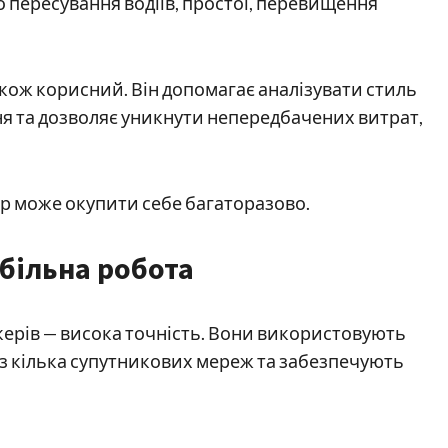
о пересування водіїв, простої, перевищення
акож корисний. Він допомагає аналізувати стиль
ня та дозволяє уникнути непередбачених витрат,
ер може окупити себе багаторазово.
абільна робота
керів — висока точність. Вони використовують
ез кілька супутникових мереж та забезпечують