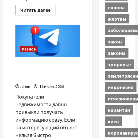
европа
Прочитать
Читать далее
больше
жертвы
о
ТОП
причин
заболеваем
додати
популярні
літні
закон
кросівки
до
Разное
законы
свого
гардеробу
здоровье
Как Telegram-бот
помогает риелтору не
землетрясен
терять клиентов
индонезия
admin
16 июля, 2026
Покупатели
исчезновени
недвижимости давно
карантин
привыкли получать
информацию сразу. Если
киев
на интересующий объект
коронавиру
нельзя быстро