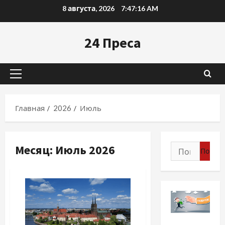
Перейти
8 августа, 2026
7:47:18 AM
к
содержимому
24 Преса
Основное
меню
Главная
2026
Июль
Месяц:
Июль 2026
Найти:
Экономика