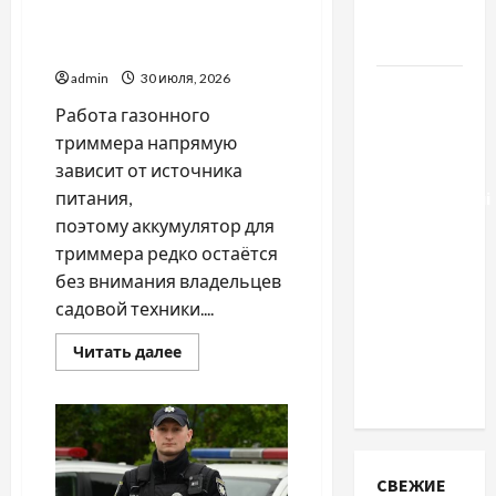
Аккумулятор для
какой
триммера: с чего
выбрать
начинается выбор
admin
30 июля, 2026
Тягові
Работа газонного
літій-
триммера напрямую
залізо-
зависит от источника
фосфатні
питания,
акумуляторні
поэтому аккумулятор для
батареї зі
триммера редко остаётся
SMART
без внимания владельцев
BMS
садовой техники....
INVERTER
для
Прочитать
Читать далее
інверторів
больше
о
DEYE
Аккумулятор
для
триммера:
с
чего
начинается
СВЕЖИЕ
выбор