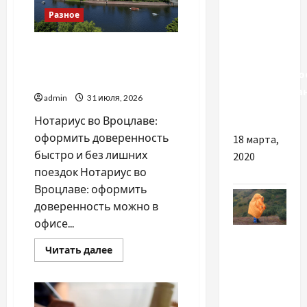
Разное
Как в
Украине
Украинский нотариус во
работает
Вроцлаве: доверенность
добровольно
для Украины
декларирова
admin
31 июля, 2026
имущества
Нотариус во Вроцлаве:
оформить доверенность
18 марта,
быстро и без лишних
2020
поездок Нотариус во
Вроцлаве: оформить
доверенность можно в
офисе...
Разное
Прочитать
Читать далее
больше
Удобные
о
Украинский
дождевики
нотариус
во
для
Вроцлаве: