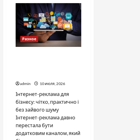
GPS
мониторинг
—
почему
данные
становятся
главным
инструментом
управления
Разное
транспортом
Інтернет-реклама для
бізнесу: як вона працює і
чому налаштування
вирішує все
admin
10 июля, 2026
Інтернет-реклама для
бізнесу: чітко, практично і
без зайвого шуму
Інтернет-реклама давно
перестала бути
додатковим каналом, який