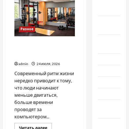
медвежатника
Октябрь
в
2022
Харькове
и
не
Сентябрь
нарваться
на
2022
Разное
мошенника
Август
ТОП причин регулярно
2022
посещать тренажерный
зал и бассейн
Июль 2022
admin
24 июля, 2026
Июнь 2022
Современный ритм жизни
нередко приводит к тому,
Май 2022
что люди начинают
Март 2022
меньше двигаться,
больше времени
Февраль
проводят за
2022
компьютером...
Январь
Прочитать
Читать далее