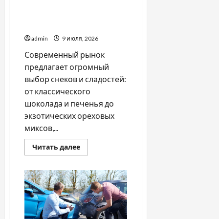
Почему стоит покупать
качественные снеки и
сладости
admin
9 июля, 2026
Современный рынок
предлагает огромный
выбор снеков и сладостей:
от классического
шоколада и печенья до
экзотических ореховых
миксов,...
Прочитать
Читать далее
больше
о
Почему
стоит
покупать
качественные
снеки
и
сладости