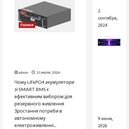
к
одному
2
результату:
чем
сентября,
отличаются
способы
2024
Разное
расторжения
брака
и
Тягові літій-залізо-
какой
выбрать
фосфатні акумуляторні
Разное
батареї зі SMART BMS
INVERTER для інверторів
Як
DEYE
вибрати
admin
31 июля, 2026
потужний
Чому LiFePO4 акумулятори
сервер
зі SMART BMS є
для
ефективним вибором для
вашого
резервного живлення
бізнесу
Зростання потреби в
автономному
9 июня,
електроживленні...
2026