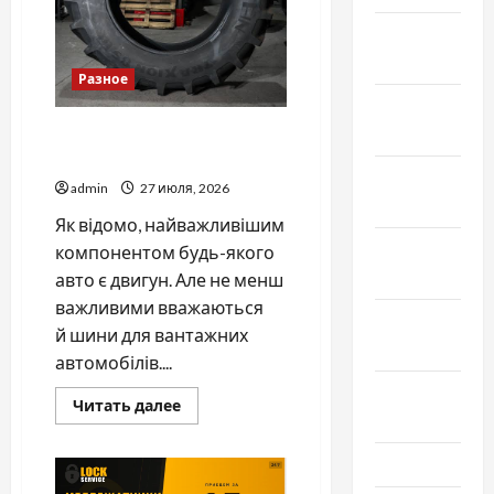
Февраль
2024
Разное
Январь
2024
Шукаєте вантажні шини —
на вас чекає Landmann
Декабрь
admin
27 июля, 2026
2023
Як відомо, найважливішим
Ноябрь
компонентом будь-якого
2023
авто є двигун. Але не менш
важливими вважаються
Октябрь
й шини для вантажних
2023
автомобілів....
Сентябрь
Прочитать
Читать далее
2023
больше
о
Шукаєте
Июль 2023
вантажні
шини