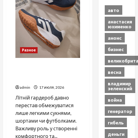
акаунт
авто
анастасия
юхименко
анонс
бизнес
Разное
великобрит
ТОП причин додати
весна
популярні літні кросівки до
свого гардеробу
владимир
admin
17 июля, 2026
зеленский
Літній гардероб давно
война
перестав обмежуватися
генератор
лише легкими сукнями,
шортами чи футболками.
гибель
Важливу роль у створенні
деньги
комфортного та...