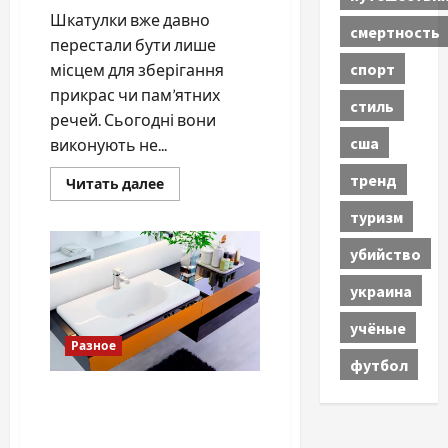
Шкатулки вже давно
смертность
перестали бути лише
спорт
місцем для зберігання
прикрас чи пам’ятних
стиль
речей. Сьогодні вони
сша
виконують не...
тренд
Прочитать
Читать далее
больше
о
туризм
Чому
слід
убийство
купити
якісну
фурнітуру
украина
для
шкатулок
учёные
Разное
футбол
Как выбрать раковину для
современной ванной
комнаты