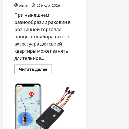
admin
15 июля, 2026
При нынешнем
разнообразии раковин в
розничной торговле,
процесс подбора такого
аксессуара для своей
квартиры может занять
длительное...
Прочитать
Читать далее
больше
о
Как
выбрать
раковину
для
современной
ванной
комнаты