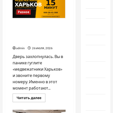
—
Июнь 2023
на
вас
чекає
Разное
Май 2023
Landmann
Апрель
Как выбрать
2023
медвежатника в Харькове
и не нарваться на
Март 2023
мошенника
admin
26 июля, 2026
Февраль
2023
Дверь захлопнулась. Вы в
панике гуглите
Январь
«медвежатники Харьков»
2023
и звоните первому
номеру. Именно в этот
Декабрь
момент работают...
2022
Прочитать
Читать далее
Ноябрь
больше
о
2022
Как
выбрать