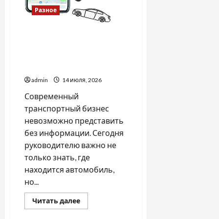
Разное
GPS мониторинг — почему
данные становятся
главным инструментом
управления транспортом
admin
14 июля, 2026
Современный
транспортный бизнес
невозможно представить
без информации. Сегодня
руководителю важно не
только знать, где
находится автомобиль,
но...
Прочитать
Читать далее
больше
о