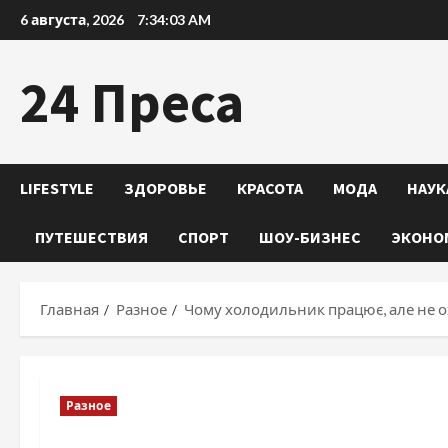
Перейти
6 августа, 2026
7:34:04 AM
к
содержимому
24 Преса
LIFESTYLE
ЗДОРОВЬЕ
КРАСОТА
МОДА
НАУК
ПУТЕШЕСТВИЯ
СПОРТ
ШОУ-БИЗНЕС
ЭКОНО
Главная
Разное
Чому холодильник працює, але не 
Разное