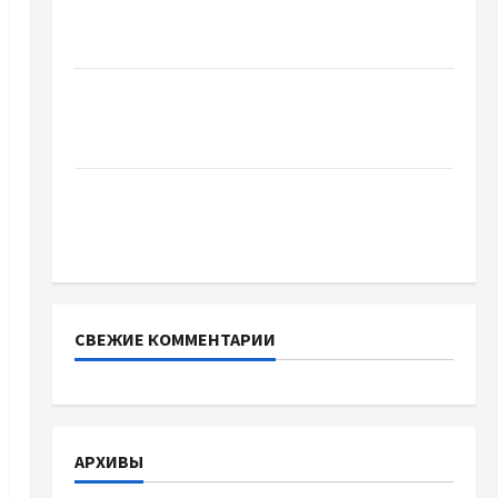
Украинский нотариус во Вроцлаве:
доверенность для Украины
Два пути к одному результату: чем
отличаются способы расторжения брака и
какой выбрать
Тягові літій-залізо-фосфатні акумуляторні
батареї зі SMART BMS INVERTER для
інверторів DEYE
СВЕЖИЕ КОММЕНТАРИИ
АРХИВЫ