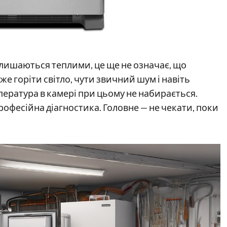
лишаються теплими, це ще не означає, що
е горіти світло, чути звичний шум і навіть
ература в камері при цьому не набирається.
рофесійна діагностика. Головне — не чекати, поки