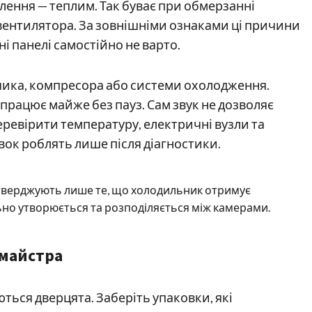
лення — теплим. Так буває при обмерзанні
 вентилятора. За зовнішніми ознаками ці причини
і панелі самостійно не варто.
ика, компресора або системи охолодження.
 працює майже без пауз. Сам звук не дозволяє
еревірити температуру, електричні вузли та
вок роблять лише після діагностики.
ідтверджують лише те, що холодильник отримує
ьно утворюється та розподіляється між камерами.
 майстра
ться дверцята. Заберіть упаковки, які