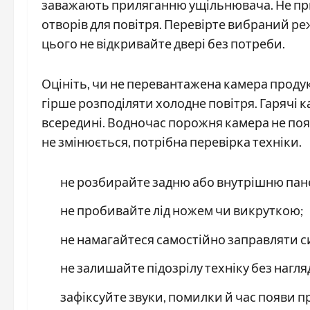
заважають приляганню ущільнювача. Не при
отворів для повітря. Перевірте вибраний р
цього не відкривайте двері без потреби.
Оцініть, чи не перевантажена камера прод
гірше розподіляти холодне повітря. Гарячі 
всередині. Водночас порожня камера не пояс
не змінюється, потрібна перевірка техніки.
не розбирайте задню або внутрішню пан
не пробивайте лід ножем чи викруткою;
не намагайтеся самостійно заправляти с
не залишайте підозрілу техніку без нагля
зафіксуйте звуки, помилки й час появи 