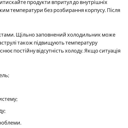
тискайте продукти впритул до внутрішніх
ежим температури без розбирання корпусу. Після
уктами. Щільно заповнений холодильник може
каструлі також підвищують температуру
нює постійну відсутність холоду. Якщо ситуація
ель;
истему;
ду;
проблеми.