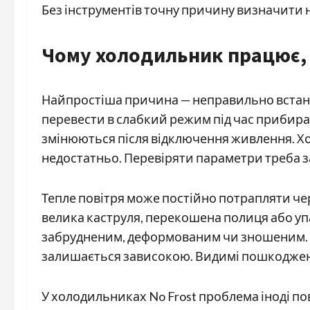
Без інструментів точну причину визначити
Чому холодильник працює, 
Найпростіша причина — неправильно встан
перевести в слабкий режим під час прибира
змінюються після відключення живлення. Х
недостатньо. Перевіряти параметри треба за
Тепле повітря може постійно потрапляти че
велика каструля, перекошена полиця або уп
забрудненим, деформованим чи зношеним. 
залишається зависокою. Видимі пошкоджен
У холодильниках No Frost проблема іноді по