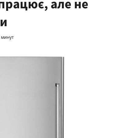
працює, але не
ти
о минут