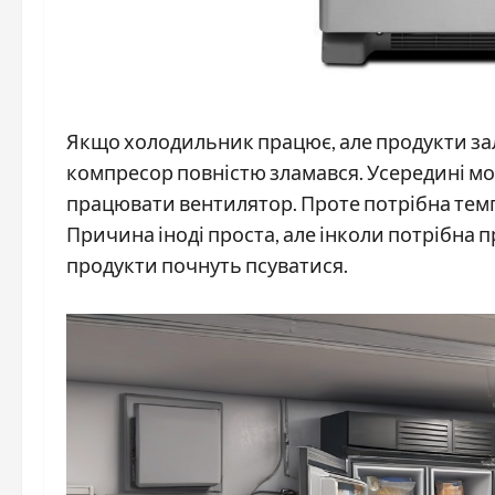
Якщо холодильник працює, але продукти за
компресор повністю зламався. Усередині мож
працювати вентилятор. Проте потрібна темп
Причина іноді проста, але інколи потрібна п
продукти почнуть псуватися.