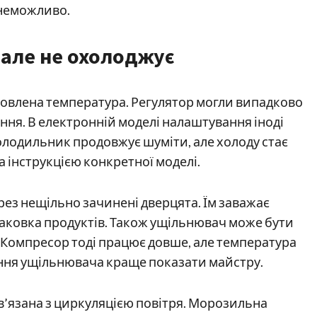
 неможливо.
але не охолоджує
овлена температура. Регулятор могли випадково
ння. В електронній моделі налаштування іноді
олодильник продовжує шуміти, але холоду стає
 інструкцією конкретної моделі.
рез нещільно зачинені дверцята. Їм заважає
аковка продуктів. Також ущільнювач може бути
Компресор тоді працює довше, але температура
ня ущільнювача краще показати майстру.
в’язана з циркуляцією повітря. Морозильна