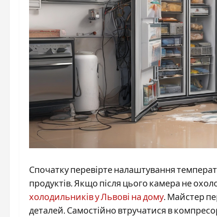
Спочатку перевірте налаштування температу
продуктів. Якщо після цього камера не охо
холодильників у Львові на дому
. Майстер пе
деталей. Самостійно втручатися в компресор