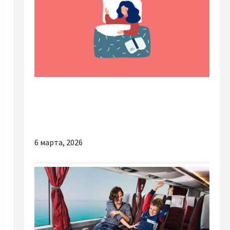
Разное
Сім звичок, які шкодять сну — і як від них
позбутися
6 марта, 2026