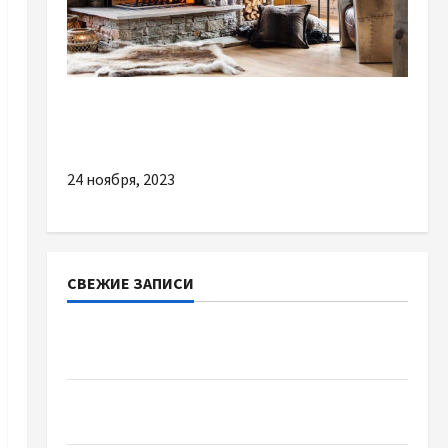
Разное
Плюси камінів на газу
24 ноября, 2023
СВЕЖИЕ ЗАПИСИ
Наскільки важливо купити якісне насіння
базиліку
Чому важливо вибрати якісні запчастини до
тракторів