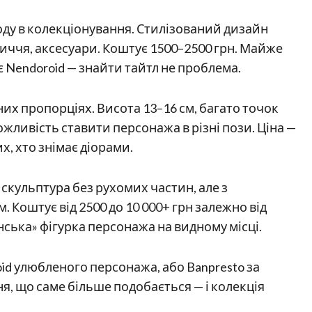
оду в колекціонування. Стилізований дизайн
бличчя, аксесуари. Коштує 1500–2500 грн. Майже
 Nendoroid — знайти тайтл не проблема.
их пропорціях. Висота 13–16 см, багато точок
ожливість ставити персонажа в різні пози. Ціна —
их, хто знімає діорами.
а скульптура без рухомих частин, але з
 Коштує від 2500 до 10 000+ грн залежно від
нська» фігурка персонажа на видному місці.
d улюбленого персонажа, або Banpresto за
я, що саме більше подобається — і колекція