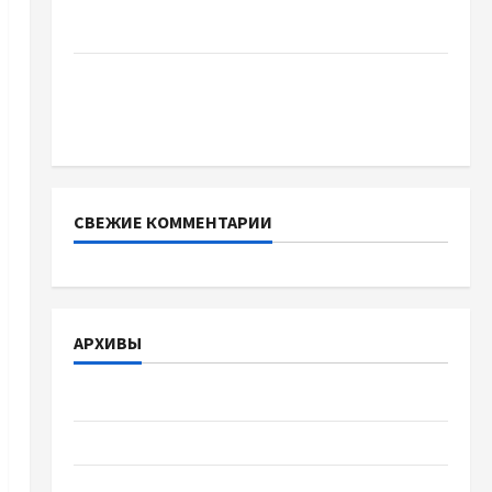
отличаются способы расторжения брака и
какой выбрать
Тягові літій-залізо-фосфатні акумуляторні
батареї зі SMART BMS INVERTER для
інверторів DEYE
СВЕЖИЕ КОММЕНТАРИИ
АРХИВЫ
Август 2026
Июль 2026
Июнь 2026