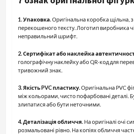
7 ознак оригінальної фігур
1. Упаковка.
Оригінальна коробка щільна, з 
перекошеного тексту. Логотип виробника чіт
неправильний шрифт.
2. Сертифікат або наклейка автентичност
голографічну наклейку або QR-код для переві
тривожний знак.
3. Якість PVC пластику.
Оригінальна PVC фіг
між кольорами, чисто пофарбовані деталі. 
злипатися або бути неточними.
4. Деталізація обличчя.
На оригіналі очі си
розмальовані рівно. На копіях обличчя част