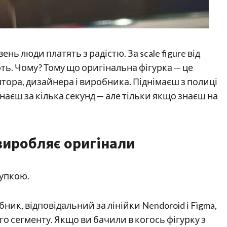
нь люди платять з радістю. За scale figure від
ють. Чому? Тому що оригінальна фігурка — це
птора, дизайнера і виробника. Піднімаєш з полиці
знаєш за кілька секунд — але тільки якщо знаєш на
виробляє оригінали
купкою.
ик, відповідальний за лінійки Nendoroid і Figma,
ого сегменту. Якщо ви бачили в когось фігурку з