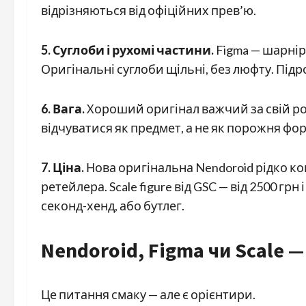
відрізняються від офіційних прев’ю.
5. Суглоби і рухомі частини.
Figma — шарнірн
Оригінальні суглоби щільні, без люфту. Підр
6. Вага.
Хороший оригінал важчий за свій ро
відчуватися як предмет, а не як порожня фо
7. Ціна.
Нова оригінальна Nendoroid рідко к
ретейлера. Scale figure від GSC — від 2500 гр
секонд-хенд, або бутлег.
Nendoroid, Figma чи Scale 
Це питання смаку — але є орієнтири.