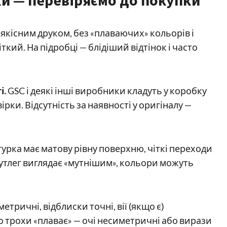
ки — перевіряємо до покупки
якісним друком, без «плаваючих» кольорів і
кий. На підробці — блідіший відтінок і часто
і.
GSC і деякі інші виробники кладуть у коробку
рки. Відсутність за наявності у оригіналу —
урка має матову рівну поверхню, чіткі переходи
Бутлег виглядає «мутнішим», кольори можуть
метричні, відблиски точні, вії (якщо є)
о трохи «плаває» — очі несиметричні або вирази