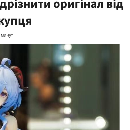
ідрізнити оригінал від
окупця
о минут