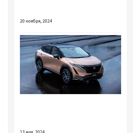
Пахвові милиці: Ваш незамінний помічник у
відновленні та пересуванні
20 ноября, 2024
Разное
Деякі з головних причин купити Nissan Ariya
в надійному автосалоні
13 мая, 2024