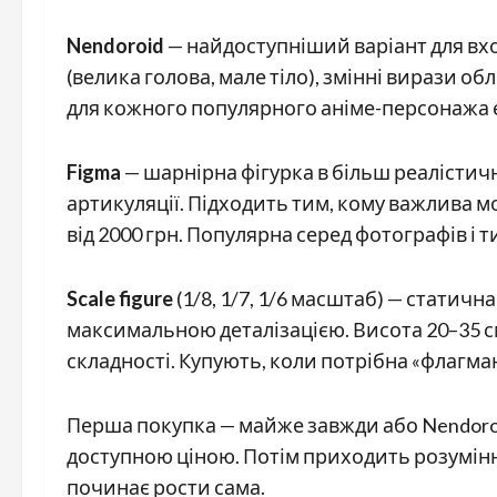
Nendoroid
— найдоступніший варіант для вх
(велика голова, мале тіло), змінні вирази о
для кожного популярного аніме-персонажа є
Figma
— шарнірна фігурка в більш реалістичн
артикуляції. Підходить тим, кому важлива м
від 2000 грн. Популярна серед фотографів і т
Scale figure
(1/8, 1/7, 1/6 масштаб) — статичн
максимальною деталізацією. Висота 20–35 см.
складності. Купують, коли потрібна «флагма
Перша покупка — майже завжди або Nendoroi
доступною ціною. Потім приходить розумінн
починає рости сама.