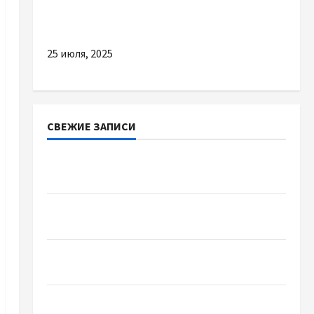
ТОП-5 порад при виборі тактичного шолома
25 июля, 2025
СВЕЖИЕ ЗАПИСИ
Наскільки важливо купити якісне насіння
базиліку
Чому важливо вибрати якісні запчастини до
тракторів
Украинский нотариус во Вроцлаве:
доверенность для Украины
Два пути к одному результату: чем