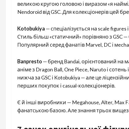
великою кругою головою і виразом «я найміл
Nendoroid від GSC. Для колекціонерів цей бре
Kotobukiya
— спеціалізується на scale figures 
Стиль більш «статичний» порівняно з GSC —
Популярний серед фанатів Marvel, DC і мecha
Banpresto
— бренд Bandai, орієнтований на м
аніме з Dragon Ball, One Piece, Naruto і соте
нижча за GSC і Kotobukiya — але це ліцензійн
перших покупок і casual-колекціонерів.
Є й інші виробники — Megahouse, Alter, Max F
фанатською базою. Але знання трьох вищезг