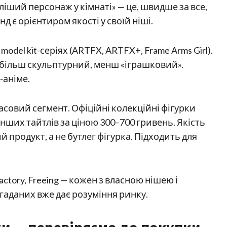
іший персонаж у кімнаті» — це, швидше за все,
нд є орієнтиром якості у своїй ніші.
і model kit-серіях (ARTFX, ARTFX+, Frame Arms Girl).
 більш скульптурний, менш «іграшковий».
-аніме.
асовий сегмент. Офіційні колекційні фігурки
нь інших тайтлів за ціною 300–700 гривень. Якість
ий продукт, а не бутлег фігурка. Підходить для
actory, Freeing — кожен з власною нішею і
аданих вже дає розуміння ринку.