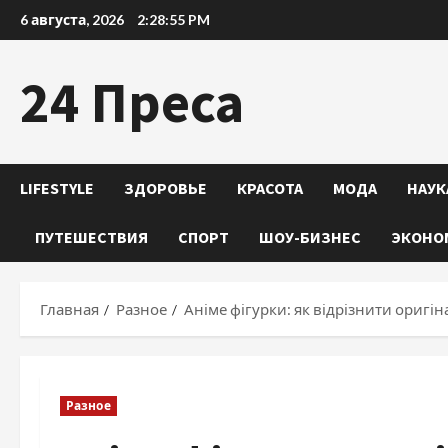
Перейти
6 августа, 2026
2:28:56 PM
к
содержимому
24 Преса
LIFESTYLE
ЗДОРОВЬЕ
КРАСОТА
МОДА
НАУК
ПУТЕШЕСТВИЯ
СПОРТ
ШОУ-БИЗНЕС
ЭКОНО
Главная
Разное
Аніме фігурки: як відрізнити оригін
Разное