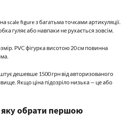
а scale figure з багатьма точками артикуляції.
обка гуляє або навпаки не рухається зовсім.
змір. PVC фігурка висотою 20 см повинна
рма.
оштує дешевше 1500 грн від авторизованого
н і вище. Якщо ціна підозріло низька — це або
— яку обрати першою