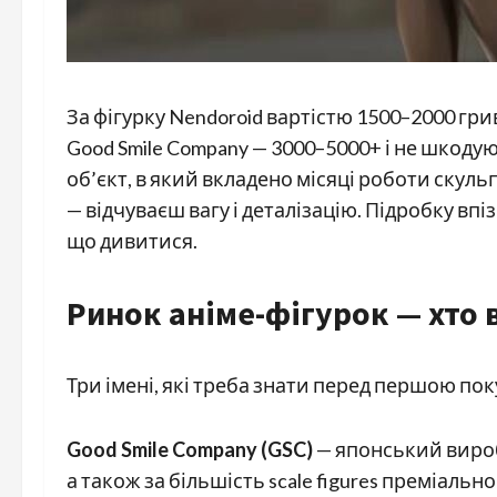
За фігурку Nendoroid вартістю 1500–2000 гриве
Good Smile Company — 3000–5000+ і не шкоду
об’єкт, в який вкладено місяці роботи скуль
— відчуваєш вагу і деталізацію. Підробку впі
що дивитися.
Ринок аніме-фігурок — хто 
Три імені, які треба знати перед першою по
Good Smile Company (GSC)
— японський виробн
а також за більшість scale figures преміальн