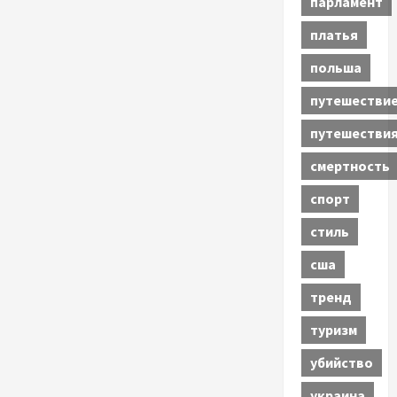
парламент
платья
польша
путешестви
путешестви
смертность
спорт
стиль
сша
тренд
туризм
убийство
украина