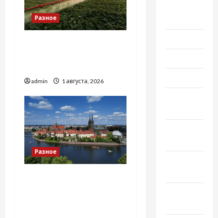
Август
Разное
2021
Июль 2021
Чому важливо вибрати
якісні запчастини до
Июнь 2021
тракторів
Май 2021
admin
1 августа, 2026
Апрель
2021
Февраль
2021
Разное
Январь
2021
Украинский нотариус во
Вроцлаве:
Декабрь
доверенность для
2020
Украины