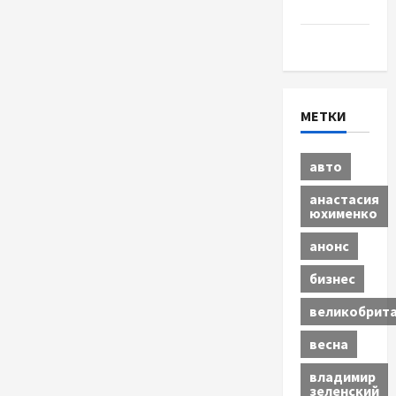
бизнес
Экономика
МЕТКИ
авто
анастасия
юхименко
анонс
бизнес
великобрит
весна
владимир
зеленский