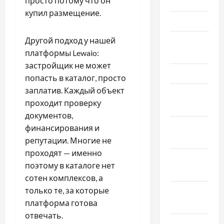
просто потому что он
Июнь 2024
купил размещение.
Май 2024
Другой подход у нашей
Апрель
платформы Lewaio:
2024
застройщик не может
Март 2024
попасть в каталог, просто
заплатив. Каждый объект
Февраль
проходит проверку
2024
документов,
Январь
финансирования и
2024
репутации. Многие не
проходят — именно
Декабрь
поэтому в каталоге нет
2023
сотен комплексов, а
только те, за которые
Ноябрь
платформа готова
2023
отвечать.
Октябрь