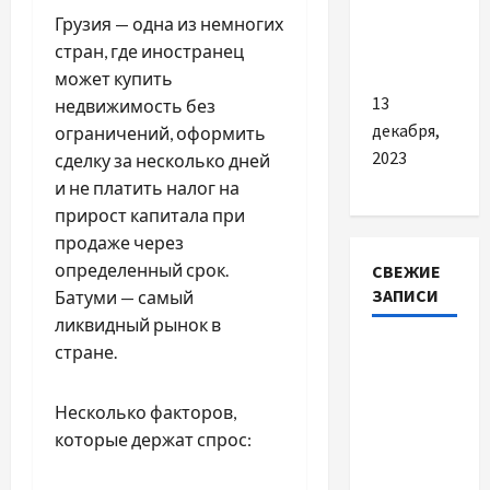
Грузия — одна из немногих
лечению
стран, где иностранец
алкоголизма
может купить
13
недвижимость без
декабря,
ограничений, оформить
2023
сделку за несколько дней
и не платить налог на
прирост капитала при
продаже через
определенный срок.
СВЕЖИЕ
ЗАПИСИ
Батуми — самый
ликвидный рынок в
Наскільки
стране.
важливо
купити
Несколько факторов,
якісне
которые держат спрос:
насіння
базиліку