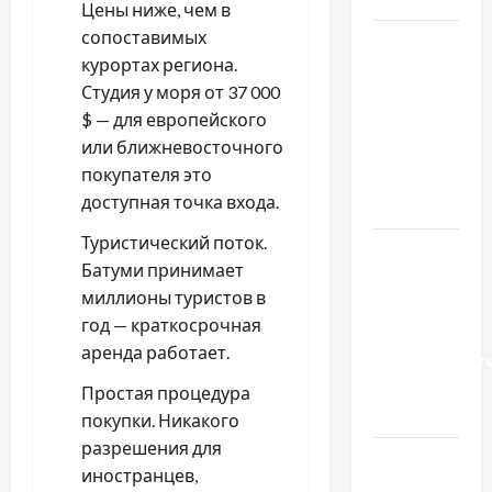
Цены ниже, чем в
сопоставимых
Чому
курортах региона.
важливо
Студия у моря от 37 000
вибрати
$ — для европейского
якісні
или ближневосточного
запчастини
покупателя это
до
доступная точка входа.
тракторів
Туристический поток.
Украинский
Батуми принимает
нотариус
миллионы туристов в
во
год — краткосрочная
Вроцлаве:
аренда работает.
доверенност
для
Простая процедура
Украины
покупки. Никакого
разрешения для
Два пути
иностранцев,
к одному