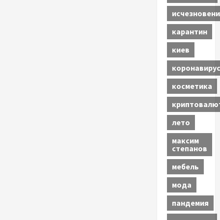
исчезновени
карантин
киев
коронавиру
косметика
криптовалю
лето
максим
степанов
мебель
мода
пандемия