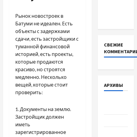
для
інверторів
Рынок новостроек в
DEYE
Батуми не идеален. Есть
объекты с задержками
сдачи, есть застройщики с
СВЕЖИЕ
туманной финансовой
КОММЕНТАРИ
историей, есть проекты,
которые продаются
красиво, но строятся
медленно. Несколько
вещей, которые стоит
АРХИВЫ
проверить:
Август
2026
1. Документы на землю.
Застройщик должен
Июль 2026
иметь
зарегистрированное
Июнь 2026