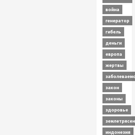
война
генератор
гибель
деньги
европа
жертвы
заболеваем
закон
законы
здоровье
землетрясен
индонезия