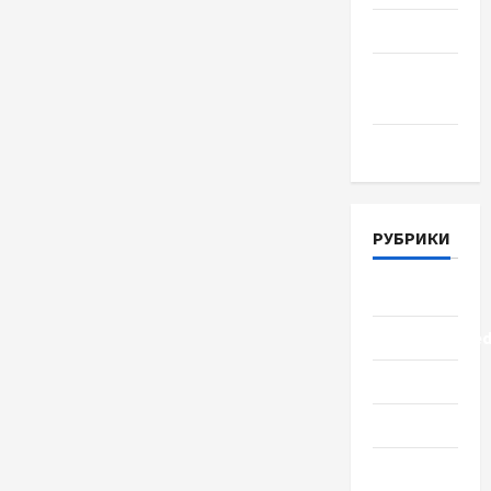
Июнь 2018
Апрель
2018
Март 2018
РУБРИКИ
Lifestyle
Uncategorize
Здоровье
Красота
Мода