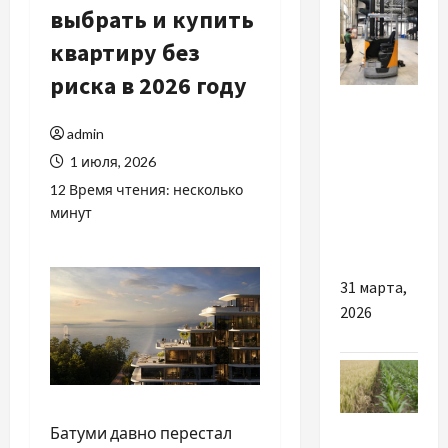
выбрать и купить
квартиру без
риска в 2026 году
Разное
admin
ТОП
1 июля, 2026
причин
12 Время чтения: несколько
придбати
минут
б/у
штабелер
31 марта,
2026
Разное
Батуми давно перестал