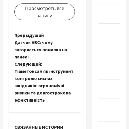
Просмотреть все
Декабрь
записи
2022
Ноябрь
Н
Предыдущий
2022
Датчик АБС: чому
а
Октябрь
загоряється помилка на
2022
панелі
в
Следующий:
Сентябрь
и
Тіаметоксам як інструмент
2022
контролю сисних
г
Август
шкідників: агрономічні
2022
ризики та довгострокова
а
ефективність
Июль 2022
ц
Июнь 2022
и
Май 2022
СВЯЗАННЫЕ ИСТОРИИ