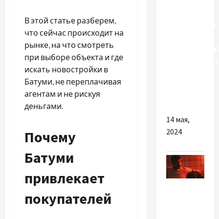
Разное
В этой статье разберем,
Особенности
что сейчас происходит на
и
рынке, на что смотреть
преимуществ
при выборе объекта и где
терморегулят
искать новостройки в
с
Батуми, не переплачивая
функцией
агентам и не рискуя
Wi-Fi
деньгами.
14 мая,
2024
Почему
Батуми
привлекает
Разное
покупателей
Подходы
к