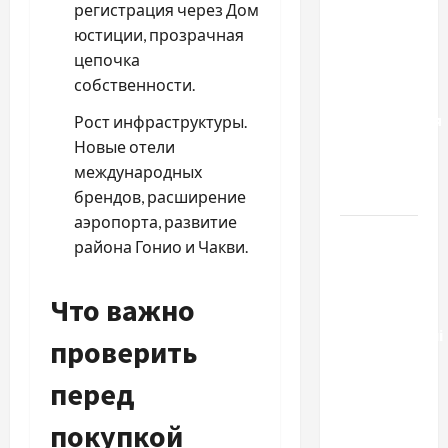
регистрация через Дом
результату:
юстиции, прозрачная
чем
цепочка
отличаются
собственности.
способы
расторжения
Рост инфраструктуры.
брака и
Новые отели
какой
международных
выбрать
брендов, расширение
аэропорта, развитие
Тягові
района Гонио и Чакви.
літій-
залізо-
Что важно
фосфатні
акумуляторні
проверить
батареї зі
SMART
перед
BMS
покупкой
INVERTER