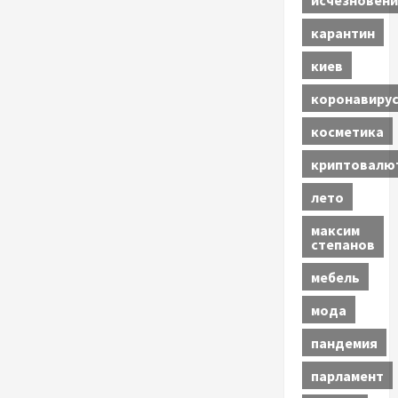
карантин
киев
коронавиру
косметика
криптовалю
лето
максим
степанов
мебель
мода
пандемия
парламент