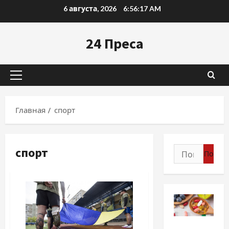
Перейти
6 августа, 2026
6:56:18 AM
к
содержимому
24 Преса
Основное
меню
Главная
спорт
спорт
Найти:
Разное