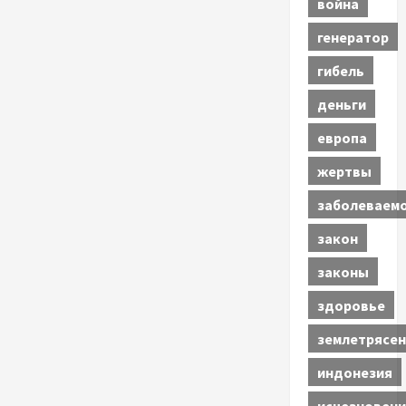
война
генератор
гибель
деньги
европа
жертвы
заболеваем
закон
законы
здоровье
землетрясен
индонезия
исчезновени