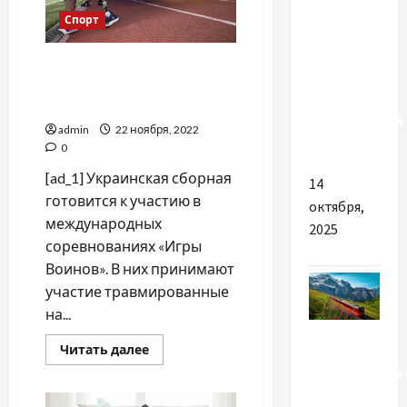
Спорт
Как
выбрать
Украинская сборная
нужный
готовится к "Играм
витаминно-
Воинов"
минеральный
admin
22 ноября, 2022
комплекс
0
[ad_1] Украинская сборная
14
готовится к участию в
октября,
международных
2025
соревнованиях «Игры
Воинов». В них принимают
участие травмированные
на...
Разное
Прочитать
Читать далее
больше
Преимуществ
о
Украинская
онлайн
сборная