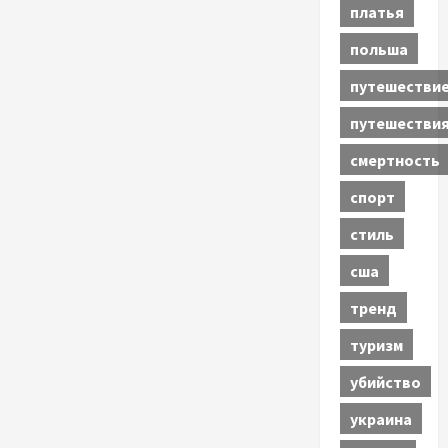
платья
польша
путешестви
путешестви
смертность
спорт
стиль
сша
тренд
туризм
убийство
украина