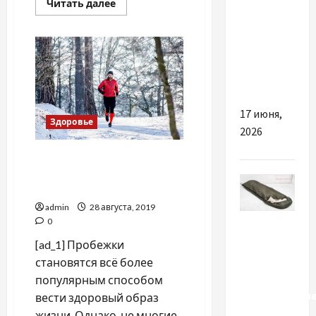
Прочитать
Читать далее
бренды
больше
о
стали
Специалисты
рекомендуют
популярнее
заниматься
спортом
люкса в
дома
Европе
17 июня,
Здоровье
2026
Бег зимой: как правильно
заниматься спортом в
холодное время
admin
28 августа, 2019
0
Разное
[ad_1] Пробежки
Чем
становятся всё более
отличаются
популярным способом
качественны
вести здоровый образ
армейские
жизни. Однако, не многие