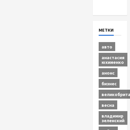
Экономика
МЕТКИ
авто
анастасия
юхименко
анонс
бизнес
великобрит
весна
владимир
зеленский