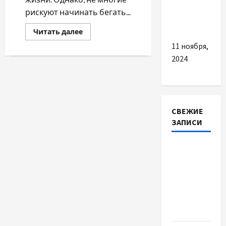
спальные
рискуют начинать бегать...
мешки
Прочитать
Читать далее
больше
о
11 ноября,
Бег
2024
зимой:
как
правильно
заниматься
спортом
в
холодное
время
СВЕЖИЕ
ЗАПИСИ
Наскільки
важливо
купити
якісне
насіння
базиліку