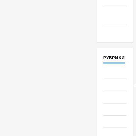
Июнь 2018
Апрель
2018
Март 2018
РУБРИКИ
Lifestyle
Uncategorize
Здоровье
Красота
Мода
Наука