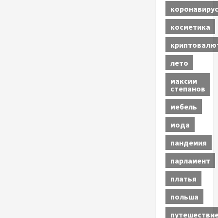
коронавиру
косметика
криптовалю
лето
максим
степанов
мебель
мода
пандемия
парламент
платья
польша
путешестви