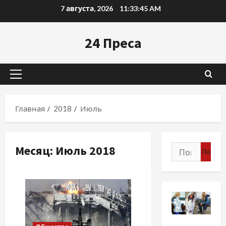
Перейти
7 августа, 2026
11:33:47 AM
к
содержимому
24 Преса
Основное
меню
Главная
2018
Июль
Месяц:
Июль 2018
Найти:
Разное