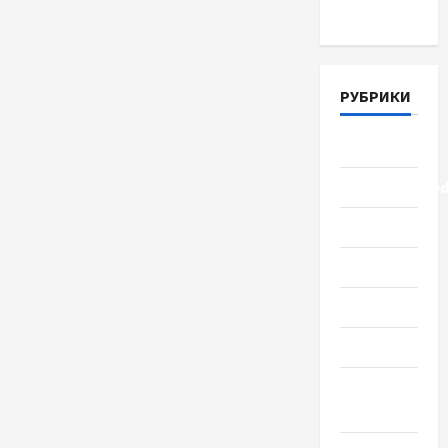
Март 2018
РУБРИКИ
Lifestyle
Uncategorize
Здоровье
Красота
Мода
Наука
Новости
мира