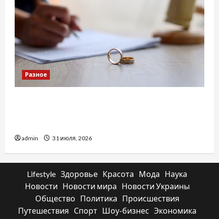
Разное
Два пути к одному результату: чем
отличаются способы расторжения брака и
какой выбрать
admin
31 июля, 2026
Lifestyle
Здоровье
Красота
Мода
Наука
Новости
Новости мира
Новости Украины
Общество
Политика
Происшествия
Путешествия
Спорт
Шоу-бизнес
Экономика