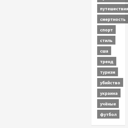
путешестви
смертность
спорт
стиль
сша
тренд
туризм
убийство
украина
учёные
футбол