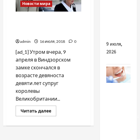
Новости мира
обрати
навчання
Скончался супруг
на
королевы Великобритании
візажиста
принц Филипп
admin
16 июля, 2018
0
9 июля,
2026
[ad_1] Утром вчера, 9
апреля в Виндзорском
замке скончался в
возрасте девяноста
девяти лет супруг
Разное
королевы
Великобритании...
Установка
для
Прочитать
Читать далее
больше
стоматолога:
о
Скончался
как
супруг
выбрать
королевы
Великобритании
оборудовани