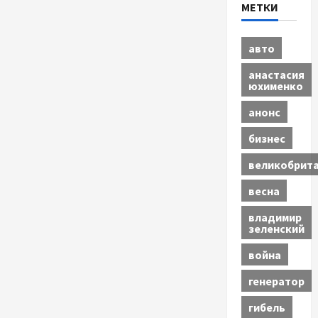
МЕТКИ
авто
анастасия
юхименко
анонс
бизнес
великобрит
весна
владимир
зеленский
война
генератор
гибель