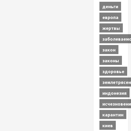
деньги
европа
жертвы
заболеваем
закон
законы
здоровье
землетрясен
индонезия
исчезновени
карантин
киев