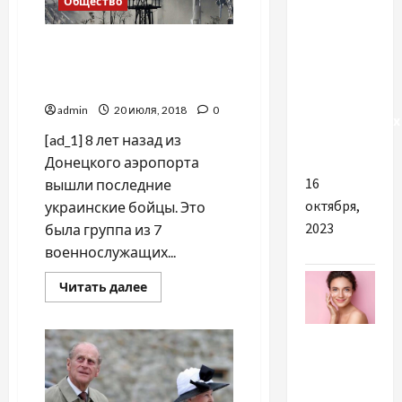
Общество
Причины
Сегодня годовщина
для
окончания обороны
покупки
Донецкого аэропорта
брендовых
admin
20 июля, 2018
0
горнолыжных
[ad_1] 8 лет назад из
костюмов
Донецкого аэропорта
16
вышли последние
октября,
украинские бойцы. Это
2023
была группа из 7
военнослужащих...
Прочитать
Читать далее
больше
о
Сегодня
Разное
годовщина
окончания
обороны
Донецкого
ТОП
аэропорта
причин