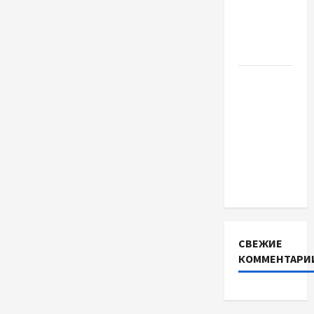
якісне
насіння
базиліку
Чому
важливо
вибрати
якісні
запчастини
до
тракторів
СВЕЖИЕ
КОММЕНТАРИ