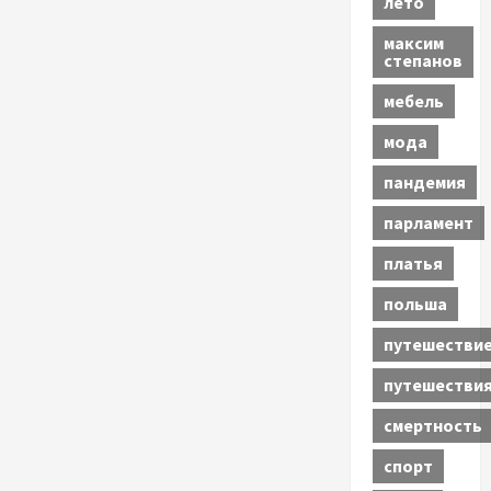
лето
максим
степанов
мебель
мода
пандемия
парламент
платья
польша
путешестви
путешестви
смертность
спорт