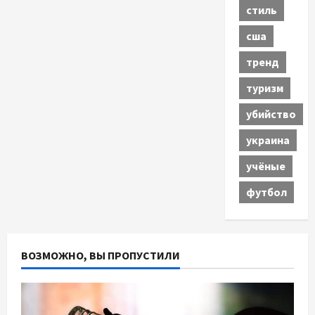
стиль
сша
тренд
туризм
убийство
украина
учёные
футбол
ВОЗМОЖНО, ВЫ ПРОПУСТИЛИ