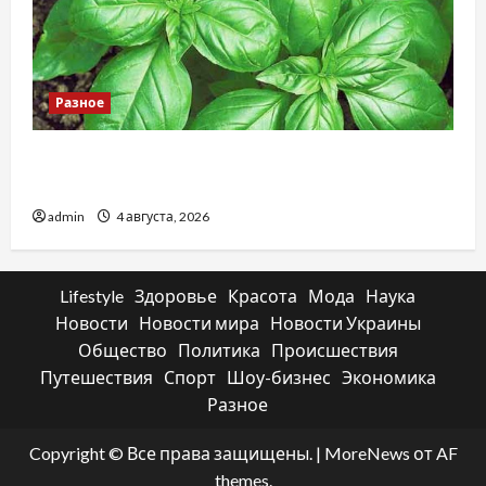
Разное
Наскільки важливо купити якісне насіння
базиліку
admin
4 августа, 2026
Lifestyle
Здоровье
Красота
Мода
Наука
Новости
Новости мира
Новости Украины
Общество
Политика
Происшествия
Путешествия
Спорт
Шоу-бизнес
Экономика
Разное
Copyright © Все права защищены.
|
MoreNews
от AF
themes.