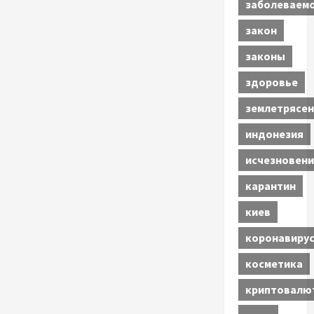
заболеваем
закон
законы
здоровье
землетрясен
индонезия
исчезновени
карантин
киев
коронавиру
косметика
криптовалю