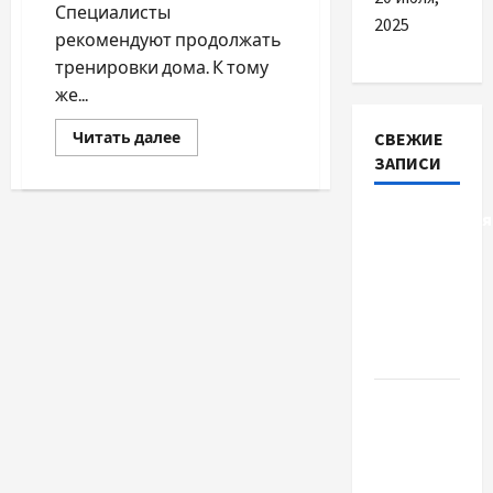
Специалисты
2025
рекомендуют продолжать
тренировки дома. К тому
же...
Прочитать
Читать далее
СВЕЖИЕ
больше
ЗАПИСИ
о
Специалисты
рекомендуют
заниматься
Детоксикація
спортом
дома
організму
після
тривалого
вживання
алкоголю
Приватний
будинок
престарілих
«Рідні