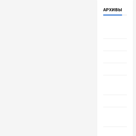
АРХИВЫ
Август
2026
Июль 2026
Июнь 2026
Май 2026
Апрель
2026
Март 2026
Февраль
2026
Январь