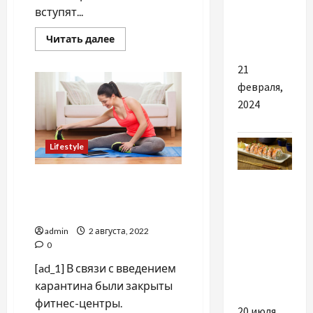
вивчаємо
вступят...
LTO і
LiFePo4
Прочитать
Читать далее
больше
о
Курение
21
запрещено!
февраля,
И
Е-
2024
сигареты,
и
вейп,
и
кальян
Lifestyle
Разное
Специалисты
рекомендуют заниматься
Чому
спортом дома
вигідно
admin
2 августа, 2022
замовляти
0
суші з
[ad_1] В связи с введением
доставкою?
карантина были закрыты
фитнес-центры.
20 июля,