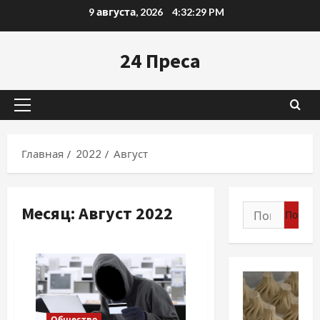
Перейти
9 августа, 2026
4:32:30 PM
к
содержимому
24 Преса
Основное
меню
Главная
2022
Август
Месяц:
Август 2022
Найти:
Общество