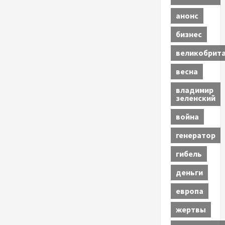
анонс
бизнес
великобрит
весна
владимир
зеленский
война
генератор
гибель
деньги
европа
жертвы