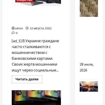
Мошенничество через
соцсети: как работают
Разное
старые и новые схемы
admin
12 августа, 2022
Причины
0
купить
[ad_1] В Украине граждане
качественны
часто сталкиваются с
пельмени
мошенничеством с
и хинкали
банковскими картами.
28 июля,
Своих жертв мошенники
2026
ищут через социальные...
Прочитать
Читать далее
больше
о
Мошенничество
через
Разное
соцсети:
как
работают
Преимуществ