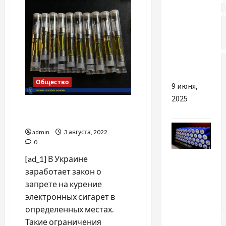
старые
и
дистанционн
новые
схемы
обучения
на
водительски
права
Общество
9 июня,
2025
Курение запрещено! И Е-
сигареты, и вейп, и кальян
admin
3 августа, 2022
0
Разное
[ad_1] В Украине
заработает закон о
Вибір
запрете на курение
літій-
электронных сигарет в
іонного
определенных местах.
акумулятора:
Такие ограничения