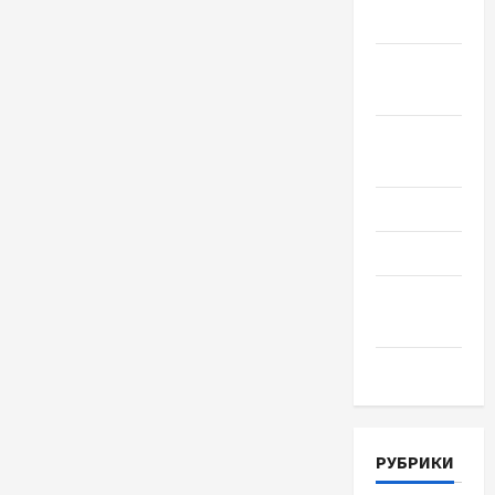
2018
Сентябрь
2018
Август
2018
Июль 2018
Июнь 2018
Апрель
2018
Март 2018
РУБРИКИ