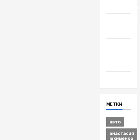
Происшестви
Путешествия
Разное
Спорт
Шоу-
бизнес
Экономика
МЕТКИ
авто
анастасия
юхименко