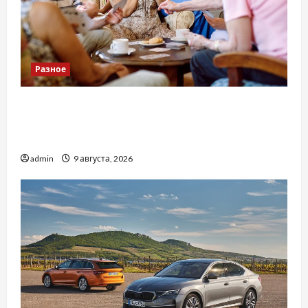
Разное
Приватний будинок престарілих «Рідні
Серця»: сучасні підходи до геріатричного
догляду
admin
9 августа, 2026