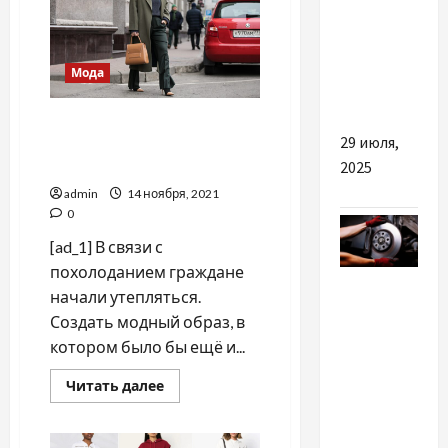
в
працює
девушках
больше
та кому
всего
дійсно
Мода
потрібен
Как создать модный
29 июля,
образ, в котором будет
2025
тепло
admin
14 ноября, 2021
0
[ad_1] В связи с
похолоданием граждане
Разное
начали утепляться.
Создать модный образ, в
Перегрів
котором было бы ещё и...
гальмівних
дисків:
Прочитать
Читать далее
причини
больше
о
та
Как
создать