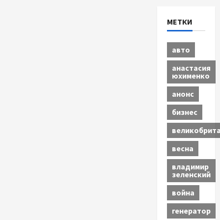
МЕТКИ
авто
анастасия
юхименко
анонс
бизнес
великобрит
весна
владимир
зеленский
война
генератор