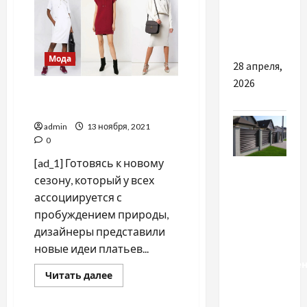
наслідки
модный
образ,
(fading,
в
котором
биття)
будет
тепло
Мода
28 апреля,
2026
Платья и брюки на весну-
лето 2021-го: привет из 80-х
admin
13 ноября, 2021
0
[ad_1] Готовясь к новому
Разное
сезону, который у всех
Монтаж
ассоциируется с
заборов в
пробуждением природы,
Киевской
дизайнеры представили
области:
новые идеи платьев...
Восстановле
Прочитать
Читать далее
после
больше
о
войны
Платья