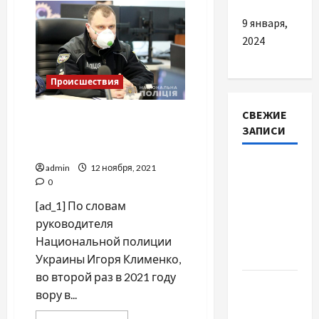
и
брюки
9 января,
на
весну-
2024
лето
2021-
го:
привет
Происшествия
из
80-
х
СВЕЖИЕ
Вору в законе Камо
ЗАПИСИ
Московскому объявили
подозрение, – Клименко
Наскільки
admin
12 ноября, 2021
0
важливо
купити
[ad_1] По словам
якісне
руководителя
насіння
Национальной полиции
базиліку
Украины Игоря Клименко,
во второй раз в 2021 году
Чому
вору в...
важливо