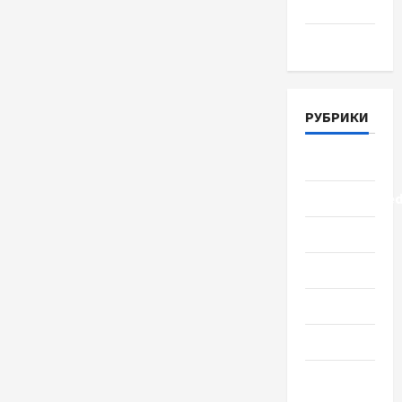
2018
Март 2018
РУБРИКИ
Lifestyle
Uncategorize
Здоровье
Красота
Мода
Наука
Новости
мира