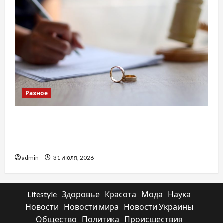
Разное
Два пути к одному результату: чем
отличаются способы расторжения брака и
какой выбрать
admin
31 июля, 2026
Lifestyle
Здоровье
Красота
Мода
Наука
Новости
Новости мира
Новости Украины
Общество
Политика
Происшествия