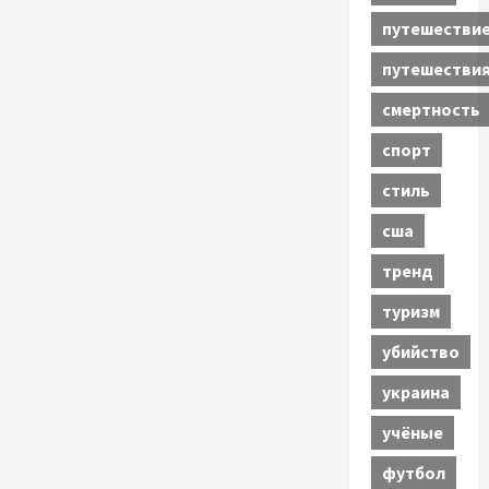
путешестви
путешестви
смертность
спорт
стиль
сша
тренд
туризм
убийство
украина
учёные
футбол