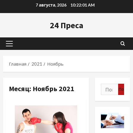
Перейти
7 августа, 2026
10:22:02 AM
к
содержимому
24 Преса
Основное
меню
Главная
2021
Ноябрь
Месяц:
Ноябрь 2021
Найти:
Разное