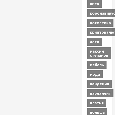
киев
коронавиру
косметика
криптовалю
лето
максим
степанов
мебель
мода
пандемия
парламент
платья
польша