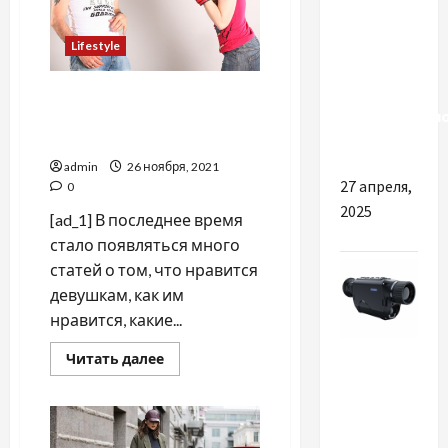
Вибір
Lifestyle
модельного
чи
Какие качества мужчины
індивідуальн
ценят в девушках больше
статуту
всего
admin
26 ноября, 2021
27 апреля,
0
2025
[ad_1] В последнее время
стало появляться много
статей о том, что нравится
девушкам, как им
нравится, какие...
Разное
Прочитать
Читать далее
больше
о
Тепловізор:
Какие
качества
що це
мужчины
ценят
таке, як