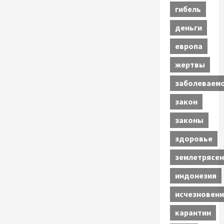
гибель
деньги
европа
жертвы
заболеваем
закон
законы
здоровье
землетрясен
индонезия
исчезновени
карантин