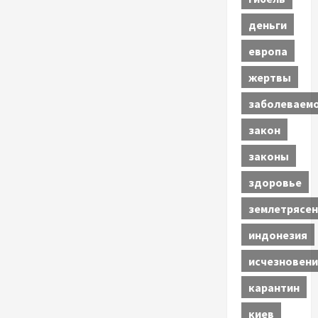
деньги
европа
жертвы
заболеваем
закон
законы
здоровье
землетрясен
индонезия
исчезновени
карантин
киев