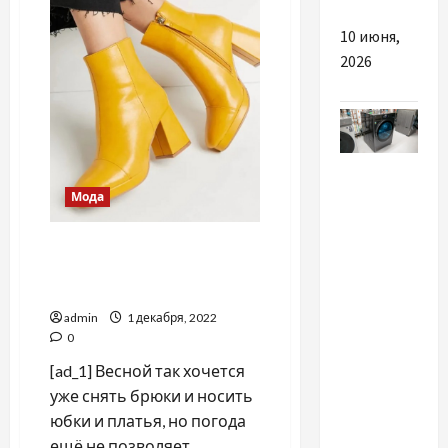
океан
загрязнённую
воду
10 июня,
с
2026
«Фукусимы»
Разное
Мода
Не
запускается
Трендовая обувь на весну
стиральная
2021-го: с чем сочетать и
машина
как носить
LG:
admin
1 декабря, 2022
основные
0
причины и
[ad_1] Весной так хочется
что
уже снять брюки и носить
делать
юбки и платья, но погода
ещё не позволяет...