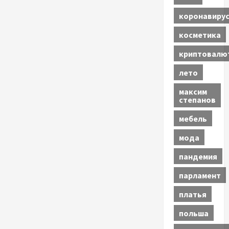
коронавиру
косметика
криптовалю
лето
максим
степанов
мебель
мода
пандемия
парламент
платья
польша