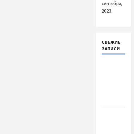
сентября,
2023
СВЕЖИЕ
ЗАПИСИ
Наскільки
важливо
купити
якісне
насіння
базиліку
Чому
важливо
вибрати