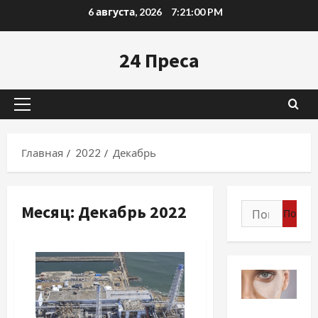
Перейти
6 августа, 2026
7:21:02 PM
к
содержимому
24 Преса
Основное
меню
Главная
2022
Декабрь
Месяц:
Декабрь 2022
Найти:
Разное