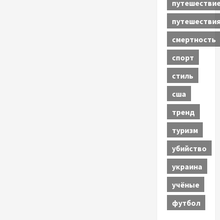
путешестви
путешестви
смертность
спорт
стиль
сша
тренд
туризм
убийство
украина
учёные
футбол