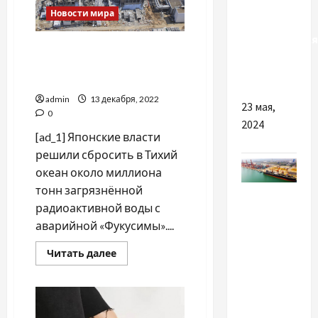
Новости мира
Как
пользоваться
Япония хочет вылить в
патчами
океан загрязнённую воду с
под глаза
«Фукусимы»
admin
13 декабря, 2022
23 мая,
0
2024
[ad_1] Японские власти
решили сбросить в Тихий
океан около миллиона
тонн загрязнённой
Разное
радиоактивной воды с
Які плюси
аварийной «Фукусимы»....
має
Прочитать
Читать далее
грамотна
больше
о
доставка
Япония
хочет
з Китаю в
вылить
Україну
в