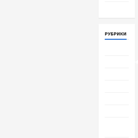
Март 2018
РУБРИКИ
Lifestyle
Uncategorize
Здоровье
Красота
Мода
Наука
Новости
мира