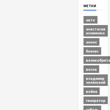
МЕТКИ
авто
анастасия
юхименко
анонс
бизнес
великобрит
весна
владимир
зеленский
война
генератор
гибель