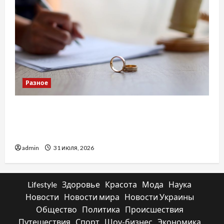
Разное
Два пути к одному результату: чем
отличаются способы расторжения брака и
какой выбрать
admin
31 июля, 2026
Lifestyle
Здоровье
Красота
Мода
Наука
Новости
Новости мира
Новости Украины
Общество
Политика
Происшествия
Путешествия
Спорт
Шоу-бизнес
Экономика