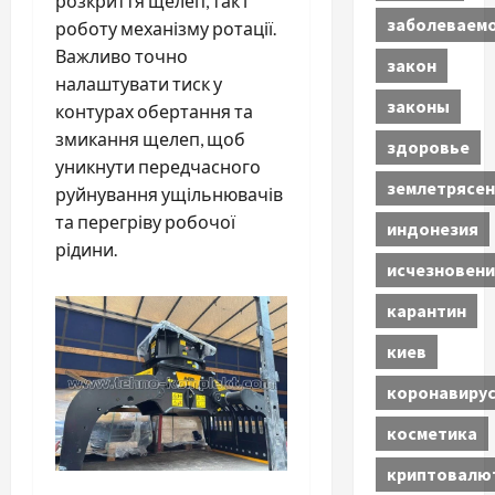
розкриття щелеп, так і
заболеваем
роботу механізму ротації.
Важливо точно
закон
налаштувати тиск у
законы
контурах обертання та
змикання щелеп, щоб
здоровье
уникнути передчасного
землетрясен
руйнування ущільнювачів
та перегріву робочої
индонезия
рідини.
исчезновени
карантин
киев
коронавиру
косметика
криптовалю