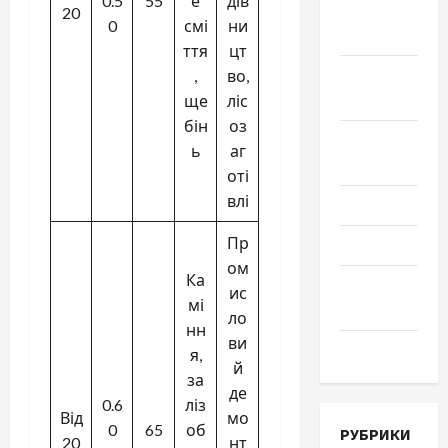
0.5
55
е
дів
Октябрь
20
0
смі
ни
2018
ття
цт
Сентябрь
,
во,
2018
ще
ліс
бін
оз
Август
ь
аг
2018
оті
влі
Июль 2018
Пр
Июнь 2018
ом
Ка
Апрель
ис
мі
2018
ло
нн
ви
Март 2018
я,
й
за
де
0.6
ліз
Від
мо
0
65
об
РУБРИКИ
20
нт