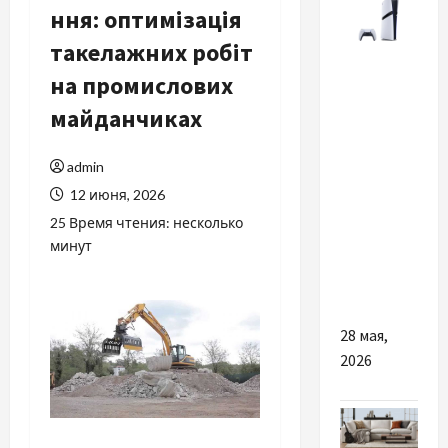
ння: оптимізація
такелажних робіт
Разное
на промислових
майданчиках
Раскрываем
потенциал
PlayStation
admin
5 Pro
12 июня, 2026
через
25 Время чтения: несколько
телевизор
минут
65
дюймов
28 мая,
2026