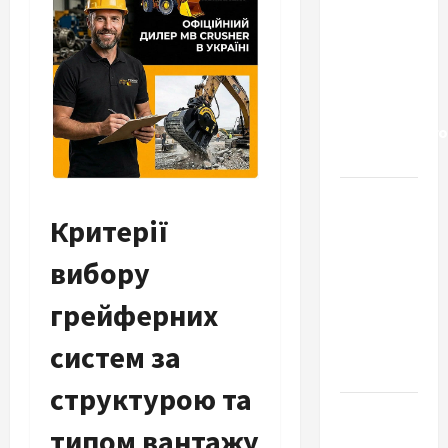
«Рідні
Серця»:
сучасні
підходи
до
геріатричного
догляду
Автосервис
СТО
Критерії
Skoda в
вибору
Молдове:
с какими
грейферних
проблемами
чаще
систем за
обращаются
структурою та
Наскільки
типом вантажу
важливо