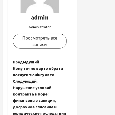
admin
Administrator
Просмотреть все
записи
Н
Предыдущий
Кому точно варто обрати
а
послуги тюнінгу авто
Следующий:
в
Нарушение условий
и
контракта в море:
финансовые санкции,
г
досрочное списание и
юридические последствия