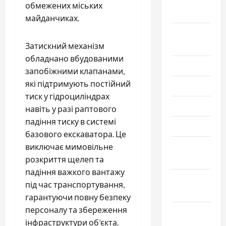
обмежених міських
2022
майданчиках.
Август
2022
Затискний механізм
обладнано вбудованими
Июль 2022
запобіжними клапанами,
які підтримують постійний
Июнь 2022
тиск у гідроциліндрах
Май 2022
навіть у разі раптового
падіння тиску в системі
Март 2022
базового екскаватора. Це
Февраль
виключає мимовільне
2022
розкриття щелеп та
падіння важкого вантажу
Январь
під час транспортування,
2022
гарантуючи повну безпеку
персоналу та збереження
Декабрь
інфраструктури об’єкта.
2021