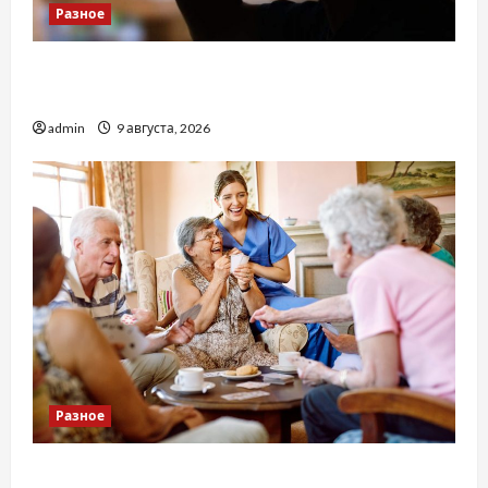
Разное
Детоксикація організму після тривалого
вживання алкоголю
admin
9 августа, 2026
Разное
Приватний будинок престарілих «Рідні