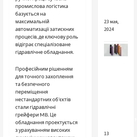
промислова логістика
под глаза
базується на
23 мая,
максимальній
2024
автоматизації затискних
процесів, де ключову роль
відіграє спеціалізоване
гідравлічне обладнання.
Разное
Професійним рішенням
Атомайзер
для точного захоплення
для
та безпечного
парфумів:
переміщення
стильний
нестандартних об’єктів
аксесуар
стали гідравлічні
чи
грейфери MB. Це
необхідність?
обладнання проектується
з урахуванням високих
13