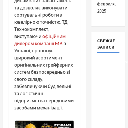
динамічних навантажень
февраля,
та дозволяє виконувати
2025
сортувальні роботи з
ювелірною точністю. ТД
Технокомплект,
виступаючи
офіційним
СВЕЖИЕ
дилером компанії MB
в
ЗАПИСИ
Україні, пропонує
широкий асортимент
Детоксикація
оригінальних грейферних
організму
систем безпосередньо зі
після
свого складу,
тривалого
забезпечуючи будівельні
вживання
та логістичні
алкоголю
підприємства передовими
засобами механізації.
Приватний
будинок
престарілих