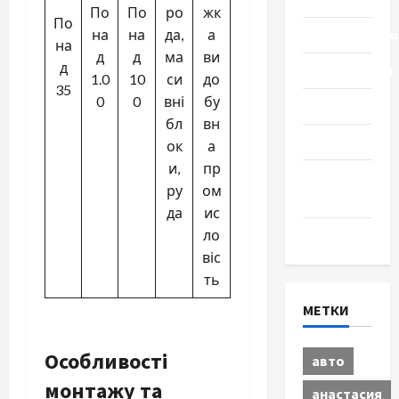
По
По
ро
жк
По
Происшестви
на
на
да,
а
на
д
д
ма
ви
д
Путешествия
1.0
10
си
до
35
0
0
вні
бу
Разное
бл
вн
Спорт
ок
а
и,
пр
Шоу-
ру
ом
бизнес
да
ис
Экономика
ло
віс
ть
МЕТКИ
Особливості
авто
монтажу та
анастасия