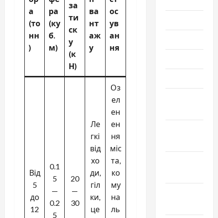
2020
за
а
ра
ва
ос
ти
Июль 2020
(то
(ку
нт
ув
ск
нн
б.
аж
ан
Июнь 2020
у
)
м)
у
ня
(к
Май 2020
Н)
Март 2020
Оз
Февраль
ел
2020
ен
Ле
ен
Декабрь
гкі
ня
2019
від
міс
хо
та,
Ноябрь
0.1
Від
ди,
ко
2019
5
20
5
гіл
му
—
—
Сентябрь
до
ки,
на
0.2
30
2019
12
це
ль
5