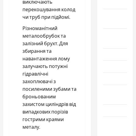
виключають
2024
перекошування колод
Сентябрь
чи труб при підйомі.
2024
Різноманітний
Август
металообрубок та
2024
залізний брухт. Для
збирання та
Июль 2024
навантаження лому
залучають потужні
Июнь 2024
гідравлічні
Май 2024
захоплювачі з
посиленими зубами та
Апрель
броньованим
2024
захистом циліндрів від
Март 2024
випадкових порізів
гострими краями
Февраль
металу.
2024