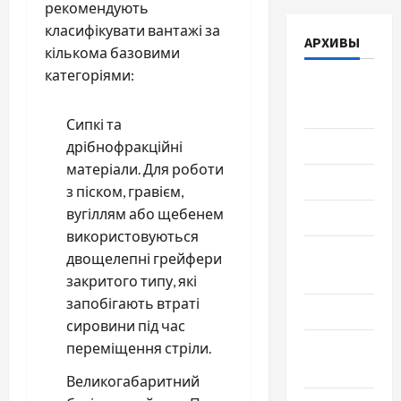
рекомендують
класифікувати вантажі за
АРХИВЫ
кількома базовими
категоріями:
Август
2026
Сипкі та
Июль 2026
дрібнофракційні
матеріали. Для роботи
Июнь 2026
з піском, гравієм,
вугіллям або щебенем
Май 2026
використовуються
Апрель
двощелепні грейфери
2026
закритого типу, які
запобігають втраті
Март 2026
сировини під час
Февраль
переміщення стріли.
2026
Великогабаритний