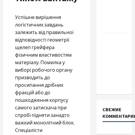
купити
якісне
Успішне вирішення
насіння
логістичних завдань
базиліку
залежить від правильної
Чому
відповідності геометрії
важливо
щелеп грейфера
вибрати
фізичним властивостям
якісні
матеріалу. Помилка у
запчастини
виборі робочого органу
до
призводить до
тракторів
просипання дрібних
фракцій або до
пошкодження корпусу
самого затискача при
СВЕЖИЕ
спробі підняти занадто
КОММЕНТАРИ
важкий монолітний блок.
Спеціалісти