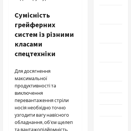
Ноябрь
Сумісність
2021
грейферних
Октябрь
систем із різними
2021
класами
Сентябрь
спецтехніки
2021
Август
Для досягнення
2021
максимальної
продуктивності та
Июль 2021
виключення
Июнь 2021
перевантаження стріли
носія необхідно точно
Май 2021
узгодити вагу навісного
Апрель
обладнання, об’єм щелеп
2021
та вантажопідйомність