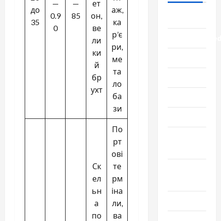
—
—
ет
до
аж,
0.9
85
он,
Lifestyle
35
ка
0
ве
р’є
Uncategorize
ли
ри,
ки
Здоровье
ме
й
та
Красота
бр
ло
ухт
ба
Мода
зи
Наука
По
Новости
рт
мира
ові
Ск
те
Новости
ел
рм
Украины
ьн
іна
Общество
а
ли,
по
ва
Политика