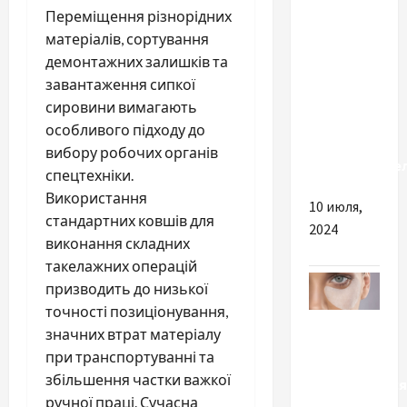
Разное
Переміщення різнорідних
матеріалів, сортування
Почему
демонтажних залишків та
стоит
завантаження сипкої
покупать
сировини вимагають
мебель
особливого підходу до
оптом от
вибору робочих органів
производите
спецтехніки.
Використання
10 июля,
стандартних ковшів для
2024
виконання складних
такелажних операцій
призводить до низької
точності позиціонування,
Разное
значних втрат матеріалу
при транспортуванні та
Как
збільшення частки важкої
пользоваться
ручної праці. Сучасна
патчами