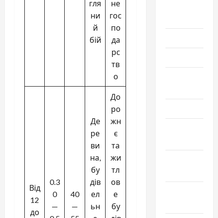
гля
не
Август
ни
гос
2019
й
по
Июнь 2019
бій
да
рс
Май 2019
тв
о
Апрель
2019
До
Март 2019
ро
Де
жн
Февраль
ре
є
2019
ви
та
на,
жи
Декабрь
бу
тл
2018
0.3
дів
ов
Від
Ноябрь
0
40
ел
е
12
2018
—
—
ьн
бу
до