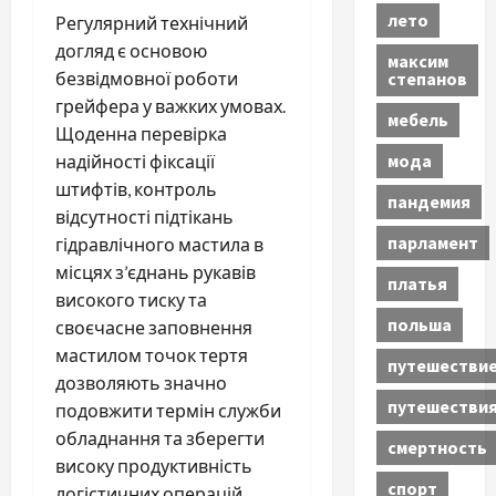
лето
Регулярний технічний
догляд є основою
максим
безвідмовної роботи
степанов
грейфера у важких умовах.
мебель
Щоденна перевірка
мода
надійності фіксації
штифтів, контроль
пандемия
відсутності підтікань
парламент
гідравлічного мастила в
місцях з’єднань рукавів
платья
високого тиску та
польша
своєчасне заповнення
мастилом точок тертя
путешестви
дозволяють значно
путешестви
подовжити термін служби
обладнання та зберегти
смертность
високу продуктивність
спорт
логістичних операцій.