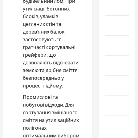
будівельний лом. При
Январь
утилізації бетонних
2026
блоків, уламків
Декабрь
цегляних стін та
2025
дерев’яних балок
застосовуються
Ноябрь
гратчасті сортувальні
2025
грейфери, що
Октябрь
дозволяють відсіювати
2025
землю та дрібне сміття
безпосередньо у
Сентябрь
процесі підйому.
2025
Промислові та
Август
побутові відходи. Для
2025
сортування змішаного
сміття на утилізаційних
Июль 2025
полігонах
Июнь 2025
оптимальним вибором