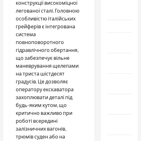
конструкції високоміцної
Апрель
легованої сталі. Головною
2023
особливістю італійських
Март 2023
грейферів є інтегрована
система
Февраль
повноповоротного
2023
гідравлічного обертання,
що забезпечує вільне
Январь
маневрування щелепами
2023
на триста шістдесят
Декабрь
градусів. Це дозволяє
2022
оператору екскаватора
захоплювати деталі під
Ноябрь
будь-яким кутом, що
2022
критично важливо при
Октябрь
роботі всередині
2022
залізничних вагонів,
трюмів суден або на
Сентябрь