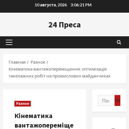
Перейти
10 августа, 2026
3:06:22 PM
к
содержимому
24 Преса
Основное
меню
Главная
Разное
Кінематика вантажопереміщення: оптимізація
такелажних робіт на промислових майданчиках
Найти:
Разное
Кінематика
вантажопереміще