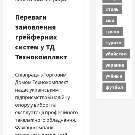
стиль
Переваги
сша
замовлення
тренд
грейферних
туризм
систем у ТД
убийство
Технокомплект
украина
Співпраця з Торговим
учёные
Домом Технокомплект
футбол
надає українським
підприємствам надійну
опору у виборі та
експлуатації професійного
такелажного обладнання.
Фахівці компанії
проводять ретельний