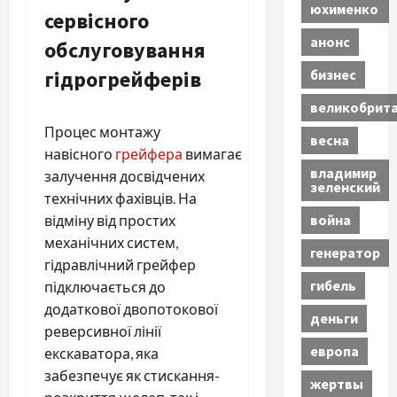
юхименко
сервісного
анонс
обслуговування
бизнес
гідрогрейферів
великобрит
Процес монтажу
весна
навісного
грейфера
вимагає
владимир
залучення досвідчених
зеленский
технічних фахівців. На
война
відміну від простих
механічних систем,
генератор
гідравлічний грейфер
гибель
підключається до
додаткової двопотокової
деньги
реверсивної лінії
европа
екскаватора, яка
забезпечує як стискання-
жертвы