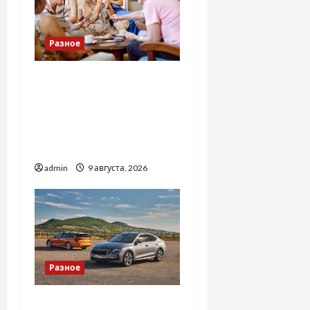
Разное
Приватний будинок
престарілих «Рідні
Серця»: сучасні підходи
до геріатричного
догляду
admin
9 августа, 2026
Разное
Автосервис СТО Skoda в