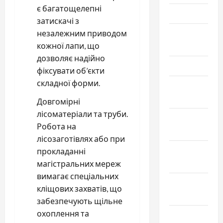
є багатощелепні
Май 2025
затискачі з
Апрель
незалежним приводом
2025
кожної лапи, що
дозволяє надійно
Март 2025
фіксувати об’єкти
складної форми.
Февраль
2025
Довгомірні
лісоматеріали та труби.
Январь
Робота на
2025
лісозаготівлях або при
Декабрь
прокладанні
2024
магістральних мереж
вимагає спеціальних
Ноябрь
кліщових захватів, що
2024
забезпечують щільне
охоплення та
Октябрь