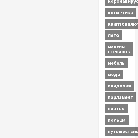
коронавиру
косметика
криптовалю
лето
максим
степанов
мебель
мода
пандемия
парламент
платья
польша
путешестви