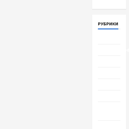
РУБРИКИ
Lifestyle
Uncategorize
Здоровье
Красота
Мода
Наука
Новости
мира
Новости