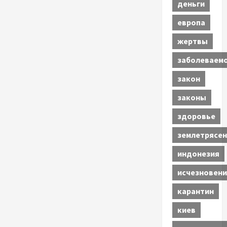
деньги
европа
жертвы
заболеваем
закон
законы
здоровье
землетрясен
индонезия
исчезновени
карантин
киев