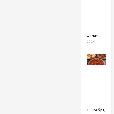
лучше:
Левитра
или
Сиалис?
24 мая,
2024
Разное
«MonoПіца»:
огляд
мережі
піцерій
10 ноября,