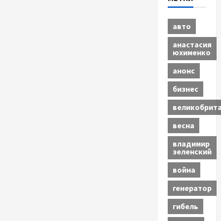
авто
анастасия
юхименко
анонс
бизнес
великобрит
весна
владимир
зеленский
война
генератор
гибель