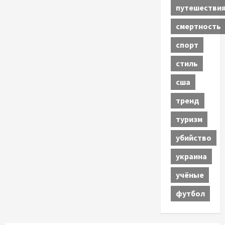
путешестви
смертность
спорт
стиль
сша
тренд
туризм
убийство
украина
учёные
футбол