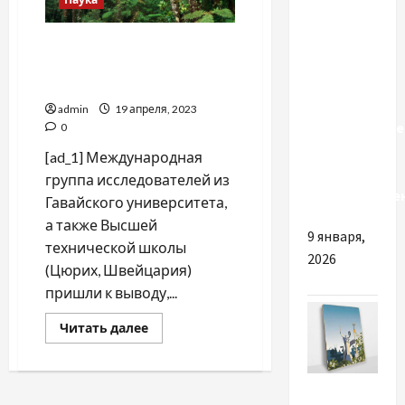
Как
Тропические леса
развить
восстанавливают с
уверенность
помощью отходов кофе
в себе:
admin
19 апреля, 2023
практические
0
советы и
[ad_1] Международная
пути
группа исследователей из
самосоверше
Гавайского университета,
а также Высшей
9 января,
технической школы
2026
(Цюрих, Швейцария)
пришли к выводу,...
Прочитать
Читать далее
больше
о
Тропические
леса
Разное
восстанавливают
с