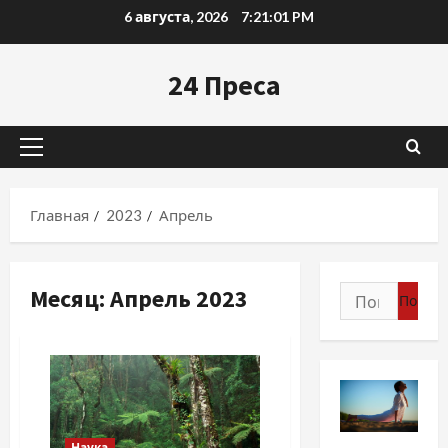
Перейти
6 августа, 2026
7:21:02 PM
к
содержимому
24 Преса
Основное
меню
Главная
2023
Апрель
Месяц:
Апрель 2023
Найти:
Разное
Наука