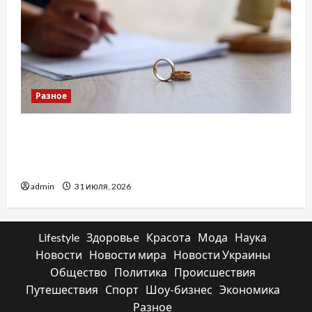
Разное
Два пути к одному результату: чем
отличаются способы расторжения брака и
какой выбрать
admin
31 июля, 2026
Lifestyle
Здоровье
Красота
Мода
Наука
Новости
Новости мира
Новости Украины
Общество
Политика
Происшествия
Путешествия
Спорт
Шоу-бизнес
Экономика
Разное