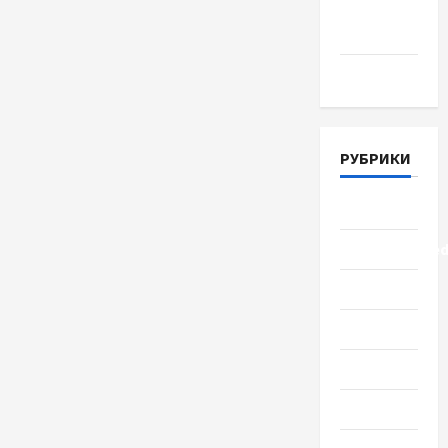
Апрель
2018
Март 2018
РУБРИКИ
Lifestyle
Uncategorize
Здоровье
Красота
Мода
Наука