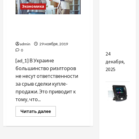
Экономика
Причини
інвестувати
Как не потерять свои
в аудит
деньги из-за риэлторов, —
бізнес-
эксперт
процесів
admin
29 ноября, 2019
0
24
[ad_1] В Украине
декабря,
большинство риэлторов
2025
не несут ответственности
за срыв сделки купле-
продажи. Это приводит к
тому, что...
Разное
Прочитать
Читать далее
больше
Почему
о
Как
владельцы
не
потерять
Mitsubishi
свои