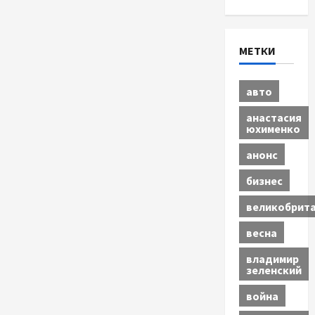
МЕТКИ
авто
анастасия
юхименко
анонс
бизнес
великобрит
весна
владимир
зеленский
война