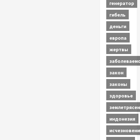
генератор
гибель
деньги
европа
жертвы
заболеваем
закон
законы
здоровье
землетрясен
индонезия
исчезновени