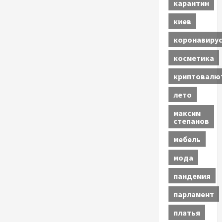
карантин
киев
коронавиру
косметика
криптовалю
лето
максим
степанов
мебель
мода
пандемия
парламент
платья