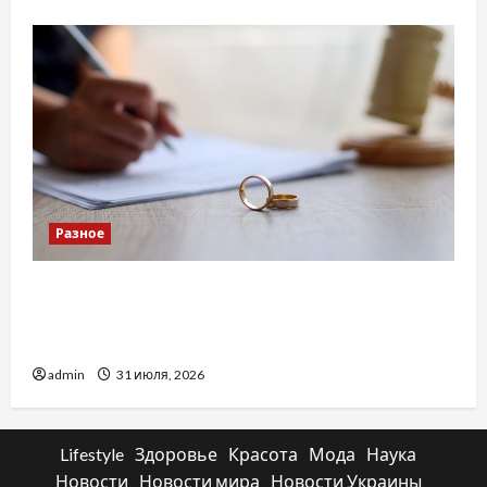
Разное
Два пути к одному результату: чем
отличаются способы расторжения брака и
какой выбрать
admin
31 июля, 2026
Lifestyle
Здоровье
Красота
Мода
Наука
Новости
Новости мира
Новости Украины