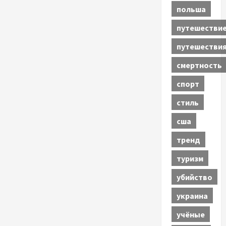
польша
путешестви
путешестви
смертность
спорт
стиль
сша
тренд
туризм
убийство
украина
учёные