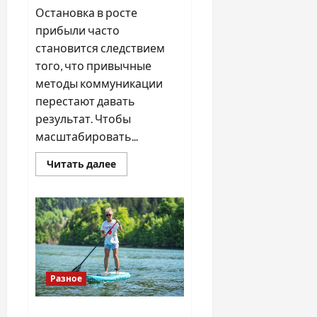
Остановка в росте
прибыли часто
становится следствием
того, что привычные
методы коммуникации
перестают давать
результат. Чтобы
масштабировать...
Прочитать
Читать далее
больше
о
Как
масштабировать
прибыль
и
в
каких
случаях
команде
стоит
Разное
пройти
продажи
тренинг
B2B
ТОП причин инвестировать