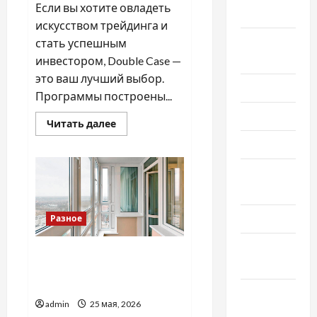
Если вы хотите овладеть
2025
искусством трейдинга и
Август
стать успешным
2025
инвестором, Double Case —
это ваш лучший выбор.
Июль 2025
Программы построены...
Июнь 2025
Прочитать
Читать далее
больше
о
Май 2025
Академия
трейдинга
Апрель
Double
Case
2025
–
Ваш
первый
Март 2025
Разное
шаг
к
успеху
Февраль
на
Найкращі причини обрати
финансовых
2025
послугу балкон під ключ в
рынках
Києві
Январь
admin
25 мая, 2026
2025