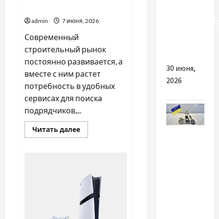
строительных услуг
Болгарию
микроавтобу
admin
7 июня, 2026
класса
Современный
VIP
строительный рынок
постоянно развивается, а
30 июня,
вместе с ним растет
2026
потребность в удобных
сервисах для поиска
подрядчиков,...
Прочитать
Читать далее
Спорт
больше
о
Lunbix
Украинский
—
современная
гонщик
площадка
готовится
для
поиска
к новому
строительных
услуг
рекорду
на