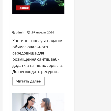
для
моторних
Разное
човнів
Що таке хостинг та
хостинг-провайдер
admin
29 апреля, 2026
Хостинг – послуга надання
обчислювального
середовища для
розміщення сайтів, веб-
додатків та інших сервісів.
До неї входять ресурси...
Прочитать
Читать далее
больше
о
Що
таке
хостинг
та
хостинг-
провайдер