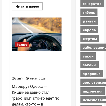
генератор
Прочитать
Читать далее
больше
гибель
о
Важные
причины
деньги
выбрать
надежное
долото
европа
для
глубокорыхлителя
жертвы
Разное
заболеваем
закон
Такси Одесса — Кишинев:
как доехать комфортно,
законы
вовремя и без лишней
суеты
здоровье
admin
6 мая, 2026
землетрясен
Маршрут Одесса —
индонезия
Кишинев давно стал
“рабочим”: кто-то едет по
исчезновени
делам, кто-то — в