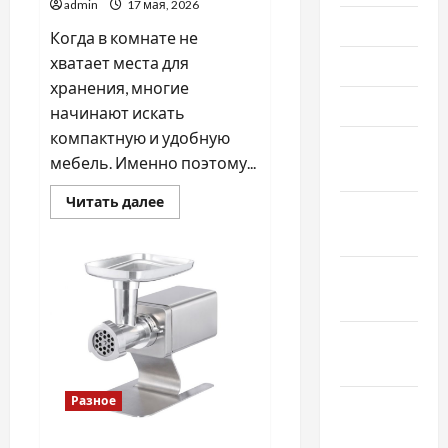
admin
17 мая, 2026
Июль 2021
Когда в комнате не
хватает места для
Июнь 2021
хранения, многие
Май 2021
начинают искать
компактную и удобную
Апрель
мебель. Именно поэтому...
2021
Прочитать
Читать далее
Февраль
больше
о
2021
Как
купить
пенал
Январь
шкаф
и
2021
не
пожалеть:
Декабрь
практические
советы
2020
перед
покупкой
Разное
Ноябрь
2020