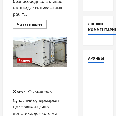
безпосередньо впливає
DEYE
на швидкість виконання
робіт,...
СВЕЖИЕ
Прочитать
Читать далее
больше
КОММЕНТАРИ
о
Причини
купити
якісні
мульчери
АРХИВЫ
Разное
Август
Глобальна гастрономія: як
2026
металеві модулі змінили
ринок харчових продуктів
Июль 2026
admin
26 мая, 2026
Июнь 2026
Сучасний супермаркет —
це справжнє диво
Май 2026
логістики, до якого ми