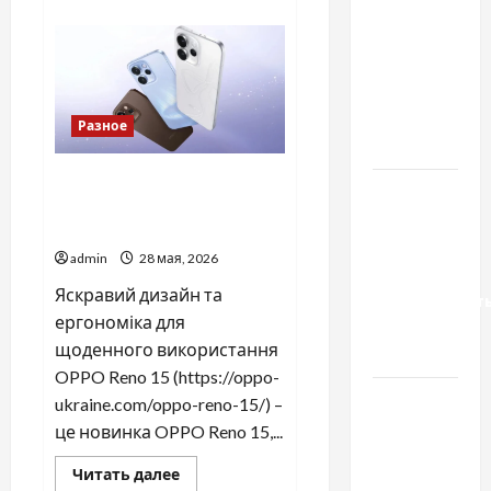
о
важливо
Що
потрібно
вибрати
для
якісні
старту
в
запчастини
дропшипінгу
—
до
покроковий
Разное
план
тракторів
для
новачків
OPPO Reno 15 – стильний
Украинский
смартфон OPPO для
нотариус
активного життя
во
admin
28 мая, 2026
Вроцлаве:
Яскравий дизайн та
доверенност
ергономіка для
для
щоденного використання
Украины
OPPO Reno 15 (https://oppo-
Два пути
ukraine.com/oppo-reno-15/) –
к одному
це новинка OPPO Reno 15,...
результату:
Прочитать
Читать далее
чем
больше