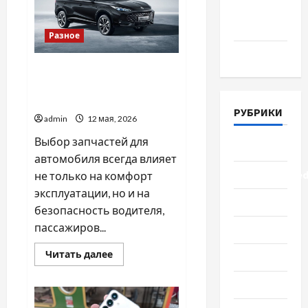
авто
Апрель
2018
Разное
Март 2018
Насколько важно выбрать
надежные запчасти на
автомобили MG
РУБРИКИ
admin
12 мая, 2026
Выбор запчастей для
Lifestyle
автомобиля всегда влияет
Uncategorize
не только на комфорт
эксплуатации, но и на
Здоровье
безопасность водителя,
пассажиров...
Красота
Прочитать
Читать далее
Мода
больше
о
Насколько
Наука
важно
выбрать