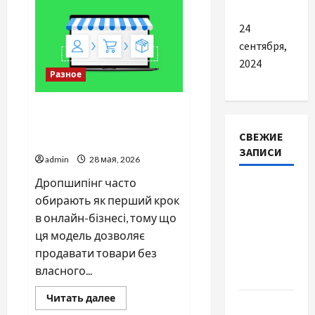
PlayStation
5
24
Pro
через
сентября,
телевизор
65
2024
дюймов
Разное
Що потрібно для старту в
дропшипінгу — покроковий
СВЕЖИЕ
план для новачків
ЗАПИСИ
admin
28 мая, 2026
Дропшипінг часто
Наскільки
обирають як перший крок
важливо
в онлайн-бізнесі, тому що
купити
ця модель дозволяє
якісне
продавати товари без
насіння
власного...
базиліку
Прочитать
Читать далее
Чому
больше