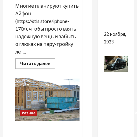
недоліки
Многие планируют купить
VPS
Айфон
хостингу
(https://stls.store/iphone-
170/), чтобы просто взять
22 ноября,
надежную вещь и забыть
2023
о глюках на пару-тройку
лет...
Прочитать
Читать далее
больше
о
Разное
Как
правильно
выбрать
Почему
и
выгодно
важно
купить
Айфон
выбрать
в
текущем
пассажирские
Разное
сезоне
перевозки
из
Lunbix — современная
Украины в
площадка для поиска