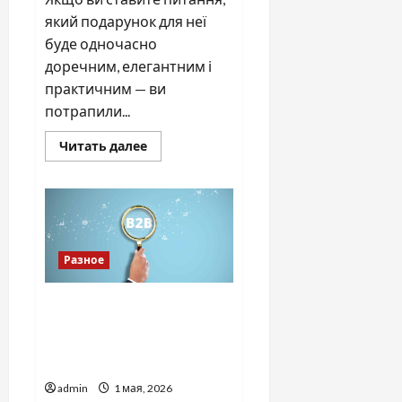
який подарунок для неї
буде одночасно
доречним, елегантним і
практичним — ви
потрапили...
Прочитать
Читать далее
больше
о
Подарунок
для
неї
Разное
Как масштабировать
прибыль и в каких случаях
команде стоит пройти
продажи тренинг B2B
admin
1 мая, 2026