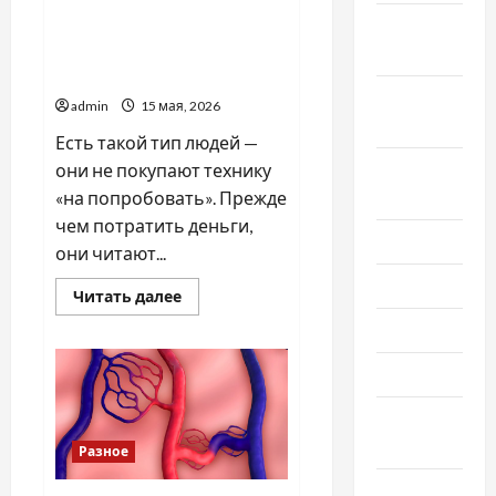
Когда кухня превращается
Октябрь
в производство: как
выбрать мясорубку,
2020
которая не подведёт
Сентябрь
admin
15 мая, 2026
2020
Есть такой тип людей —
Август
они не покупают технику
2020
«на попробовать». Прежде
чем потратить деньги,
Июль 2020
они читают...
Июнь 2020
Прочитать
Читать далее
больше
о
Май 2020
Когда
кухня
превращается
Март 2020
в
производство:
Февраль
как
выбрать
2020
мясорубку,
Разное
которая
не
Декабрь