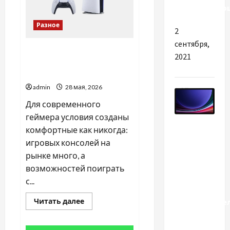
электромото
Разное
2
сентября,
Раскрываем потенциал
2021
PlayStation 5 Pro через
телевизор 65 дюймов
admin
28 мая, 2026
Для современного
геймера условия созданы
Разное
комфортные как никогда:
игровых консолей на
Планшет с
рынке много, а
большим
возможностей поиграть
экраном:
с...
комфорт,
Прочитать
Читать далее
производите
больше
и забота
о
Раскрываем
о зрении
потенциал