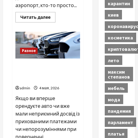
карантин
аэропорт, кто-то просто...
киев
Прочитать
Читать далее
больше
о
коронавиру
Такси
Одесса
косметика
—
Кишинев:
как
криптовалю
Разное
доехать
комфортно,
вовремя
лето
и
Оренда авто у Львові: що
без
максим
лишней
варто знати перед
степанов
суеты
бронюванням
мебель
admin
4 мая, 2026
Якщо ви вперше
мода
орендуєте авто чи вже
пандемия
мали неприємний досвід із
прихованими платежами
парламент
чи непорозуміннями при
платья
поверненні...