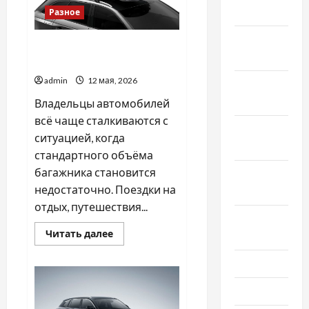
чим
2019
Разное
небезпечна
артеріовенозна
мальформація
Декабрь
Чем удобны багажники на
2018
крышу авто
admin
12 мая, 2026
Ноябрь
2018
Владельцы автомобилей
всё чаще сталкиваются с
Октябрь
ситуацией, когда
2018
стандартного объёма
багажника становится
Сентябрь
недостаточно. Поездки на
2018
отдых, путешествия...
Август
Прочитать
Читать далее
2018
больше
о
Чем
Июль 2018
удобны
багажники
Июнь 2018
на
крышу