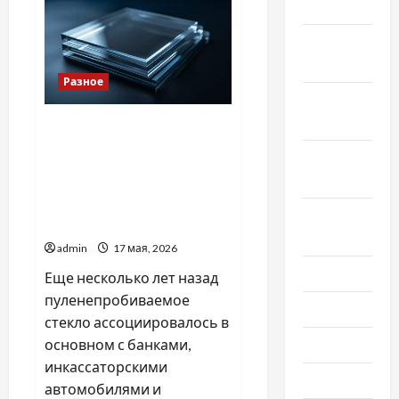
2022
в
якісний
GPS
Ноябрь
трекер
2022
Разное
Октябрь
2022
Купить
пуленепробиваемое
Сентябрь
стекло: как выбрать
2022
надежную защиту для
бизнеса, дома и
Август
коммерческих объектов
2022
admin
17 мая, 2026
Июль 2022
Еще несколько лет назад
пуленепробиваемое
Июнь 2022
стекло ассоциировалось в
основном с банками,
Май 2022
инкассаторскими
Март 2022
автомобилями и