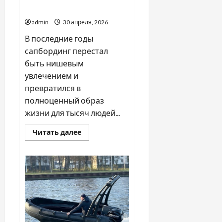
в качественные SUP борды
admin
30 апреля, 2026
В последние годы
сапбординг перестал
быть нишевым
увлечением и
превратился в
полноценный образ
жизни для тысяч людей...
Прочитать
Читать далее
больше
о
ТОП
причин
инвестировать
в
качественные
SUP
борды