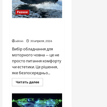
Разное
Головні переваги вибору
якісного обладнання для
моторних човнів
admin
30 апреля, 2026
Вибір обладнання для
моторного човна — це не
просто питання комфорту
чи естетики. Це рішення,
яке безпосередньо...
Прочитать
Читать далее
больше
о
Головні
переваги
вибору
якісного
обладнання