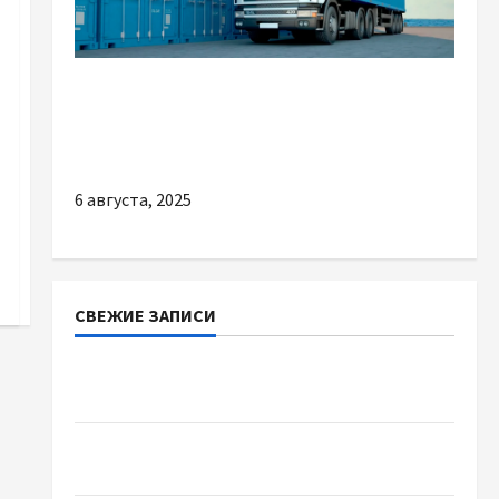
Разное
Міжнародні контейнерні перевезення Ltek-
Trans
6 августа, 2025
СВЕЖИЕ ЗАПИСИ
Наскільки важливо купити якісне насіння
базиліку
Чому важливо вибрати якісні запчастини до
тракторів