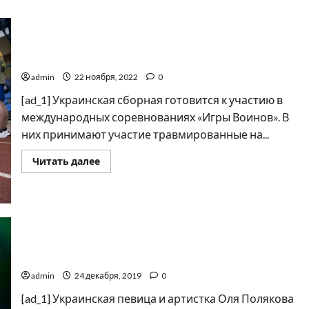
Украинская сборная готовится к "Играм Воинов"
admin
22 ноября, 2022
0
[ad_1] Украинская сборная готовится к участию в
международных соревнованиях «Игры Воинов». В
них принимают участие травмированные на...
Прочитать
Читать далее
больше
о
Украинская
сборная
готовится
к
"Играм
Воинов"
"А где брать деньги?": украинская певица на грани
банкротства
admin
24 декабря, 2019
0
[ad_1] Украинская певица и артистка Оля Полякова