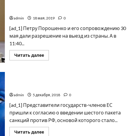
исключенной
Побег политика: Порошенко таки удалось выехать
из
голосования
из Украины
ЕС
admin
18 мая, 2019
0
[ad_1] Петру Порошенко и его сопровождению 30
мая дали разрешение на выезд из страны. А в
11:40...
Прочитать
Читать далее
больше
о
Побег
политика:
Порошенко
Сколько прибыли может потерять россия из-за
таки
удалось
нефтяного эмбарго ЕС
выехать
из
admin
5 декабря, 2018
0
Украины
[ad_1] Представители государств-членов ЕС
пришли к согласию о введении шестого пакета
санкций против РФ, основой которого стало...
Прочитать
Читать далее
больше