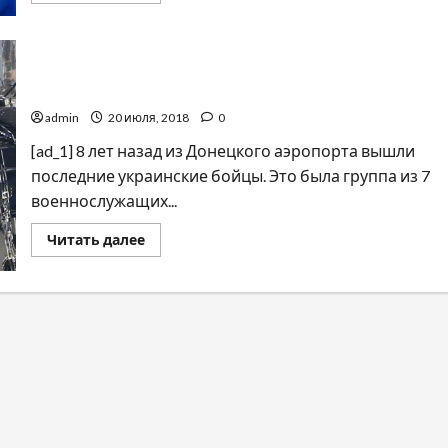
о
Сколько
прибыли
может
Сегодня годовщина окончания обороны Донецкого
потерять
россия
аэропорта
из-
за
admin
20 июля, 2018
0
нефтяного
эмбарго
[ad_1] 8 лет назад из Донецкого аэропорта вышли
ЕС
последние украинские бойцы. Это была группа из 7
военнослужащих...
Прочитать
Читать далее
больше
о
Сегодня
годовщина
окончания
обороны
Донецкого
аэропорта