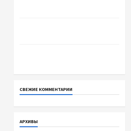
Украинский нотариус во Вроцлаве:
доверенность для Украины
Два пути к одному результату: чем
отличаются способы расторжения брака и
какой выбрать
Тягові літій-залізо-фосфатні акумуляторні
батареї зі SMART BMS INVERTER для
інверторів DEYE
СВЕЖИЕ КОММЕНТАРИИ
АРХИВЫ