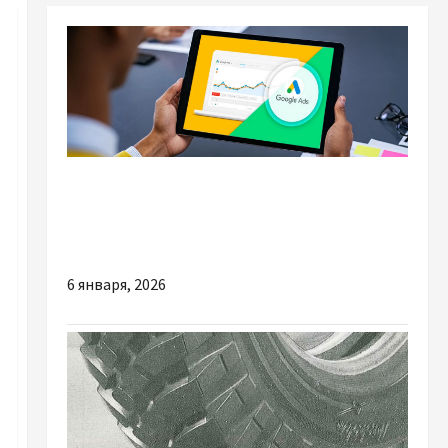
Разное
Агентський акаунт Google Ads: ефективне
рішення для бізнесу разом із Tech4You
6 января, 2026