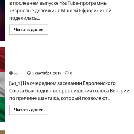
в последнем выпуске YouTube-программы
«Взрослые девочки» с Машей Ефросининой
поделилась...
Прочитать
Читать далее
больше
о
"А
где
брать
деньги?":
украинская
Венгрия рискует быть исключенной из голосования
певица
ЕС
на
грани
admin
5 сентября, 2019
0
банкротства
[ad_1] На очередном заседании Европейского
Союза был поднят вопрос лишения голоса Венгрии
по причине шантажа, который позволяют...
Прочитать
Читать далее
больше
о
Венгрия
рискует
быть