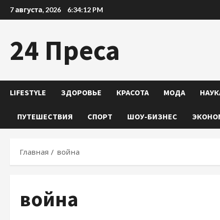
Перейти
7 августа, 2026
6:34:13 PM
к
содержимому
24 Преса
LIFESTYLE
ЗДОРОВЬЕ
КРАСОТА
МОДА
НАУК
ПУТЕШЕСТВИЯ
СПОРТ
ШОУ-БИЗНЕС
ЭКОНО
Главная
война
война