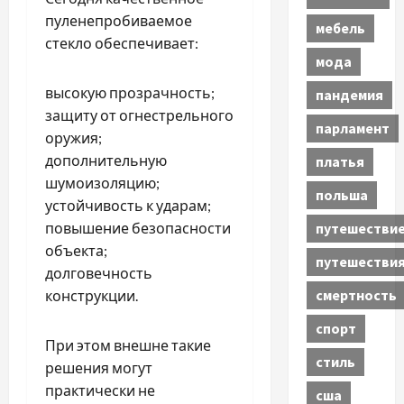
пуленепробиваемое
мебель
стекло обеспечивает:
мода
высокую прозрачность;
пандемия
защиту от огнестрельного
парламент
оружия;
дополнительную
платья
шумоизоляцию;
польша
устойчивость к ударам;
повышение безопасности
путешестви
объекта;
путешестви
долговечность
смертность
конструкции.
спорт
При этом внешне такие
стиль
решения могут
практически не
сша