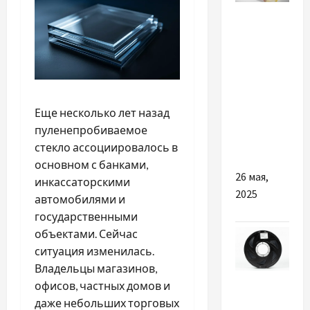
Разное
Когда
будет
лучшим
решением
взять
Еще несколько лет назад
кредит
пуленепробиваемое
онлайн
стекло ассоциировалось в
основном с банками,
26 мая,
инкассаторскими
2025
автомобилями и
государственными
объектами. Сейчас
ситуация изменилась.
Владельцы магазинов,
Разное
офисов, частных домов и
даже небольших торговых