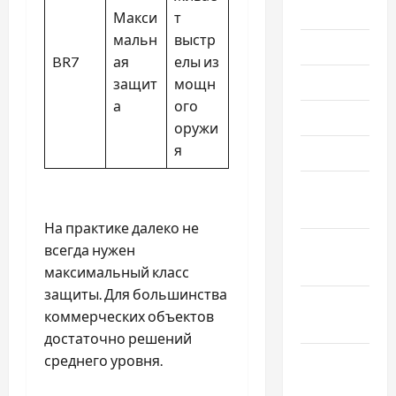
2022
Макси
т
мальн
выстр
Июль 2022
BR7
ая
елы из
Июнь 2022
защит
мощн
а
ого
Май 2022
оружи
я
Март 2022
Февраль
2022
На практике далеко не
Январь
всегда нужен
2022
максимальный класс
защиты. Для большинства
Декабрь
коммерческих объектов
2021
достаточно решений
Ноябрь
среднего уровня.
2021