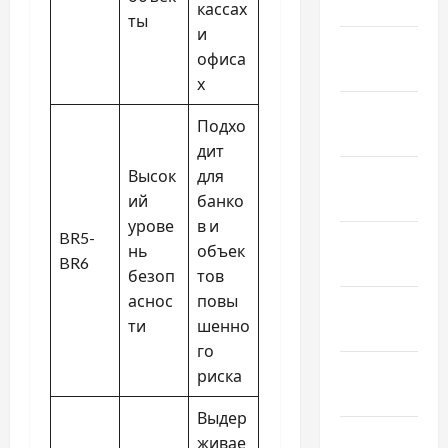
Март 2023
кассах
ты
и
Февраль
офиса
2023
х
Январь
Подхо
2023
дит
Декабрь
Высок
для
2022
ий
банко
урове
в и
BR5-
Ноябрь
нь
объек
BR6
2022
безоп
тов
аснос
повы
Октябрь
ти
шенно
2022
го
Сентябрь
риска
2022
Выдер
Август
живае