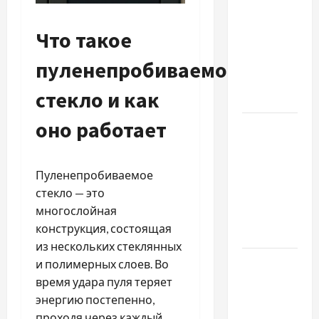
Наскільки
важливо
Что такое
купити
якісне
пуленепробиваемое
насіння
стекло и как
базиліку
оно работает
Чому
важливо
вибрати
Пуленепробиваемое
якісні
стекло — это
запчастини
многослойная
до
конструкция, состоящая
тракторів
из нескольких стеклянных
Украинский
и полимерных слоев. Во
нотариус
время удара пуля теряет
во
энергию постепенно,
Вроцлаве:
проходя через каждый