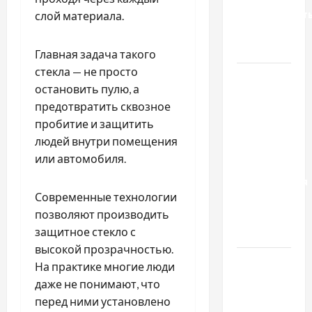
доверенност
слой материала.
для
Украины
Главная задача такого
стекла — не просто
Два пути
остановить пулю, а
к одному
предотвратить сквозное
результату:
пробитие и защитить
чем
людей внутри помещения
отличаются
или автомобиля.
способы
расторжения
Современные технологии
брака и
позволяют производить
какой
защитное стекло с
выбрать
высокой прозрачностью.
Тягові
На практике многие люди
літій-
даже не понимают, что
залізо-
перед ними установлено