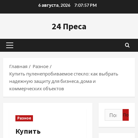
Перейти
6 августа, 2026
7:07:58 PM
к
содержимому
24 Преса
Основное
меню
Главная
Разное
Купить пуленепробиваемое стекло: как выбрать
надежную защиту для бизнеса, дома и
коммерческих объектов
Найти:
Разное
Купить