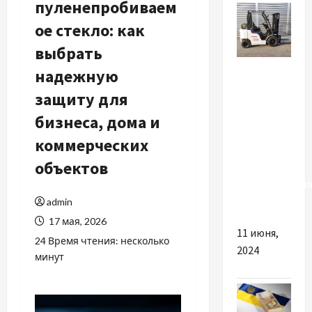
пуленепробиваем
ое стекло: как
выбрать
Разное
надежную
защиту для
Які
переваги
бизнеса, дома и
може
коммерческих
забезпечити
объектов
якісний
навантажува
Nissan
admin
17 мая, 2026
11 июня,
24 Время чтения: несколько
2024
минут