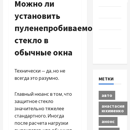
Путешествия
Можно ли
Разное
установить
Спорт
пуленепробиваемое
Шоу-
стекло в
бизнес
обычные окна
Экономика
Технически — да, но не
всегда это разумно.
МЕТКИ
Главный нюанс в том, что
авто
защитное стекло
анастасия
значительно тяжелее
юхименко
стандартного. Иногда
анонс
после расчета нагрузки