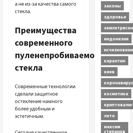
а не из-за качества самого
законы
стекла.
здоровье
Преимущества
землетрясен
индонезия
современного
исчезновени
пуленепробиваемого
карантин
стекла
киев
коронавиру
Современные технологии
косметика
сделали защитное
остекление намного
криптовалю
более удобным и
лето
эстетичным.
максим
степанов
Сегодня качественное