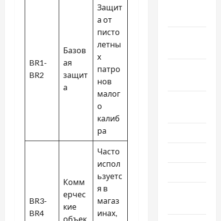
Декабрь
Защит
2023
а от
писто
Ноябрь
летны
2023
Базов
х
BR1-
ая
Октябрь
патро
BR2
защит
2023
нов
а
малог
Сентябрь
о
2023
калиб
ра
Июль 2023
Часто
Июнь 2023
испол
Май 2023
ьзуетс
Комм
я в
Апрель
ерчес
BR3-
магаз
2023
кие
BR4
инах,
объек