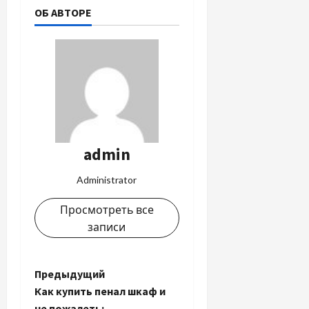
ОБ АВТОРЕ
admin
Administrator
Просмотреть все
записи
Н
Предыдущий
Как купить пенал шкаф и
а
не пожалеть: