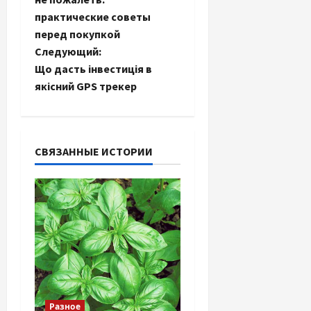
практические советы
в
перед покупкой
и
Следующий:
Що дасть інвестиція в
г
якісний GPS трекер
а
ц
СВЯЗАННЫЕ ИСТОРИИ
и
я
з
а
п
Разное