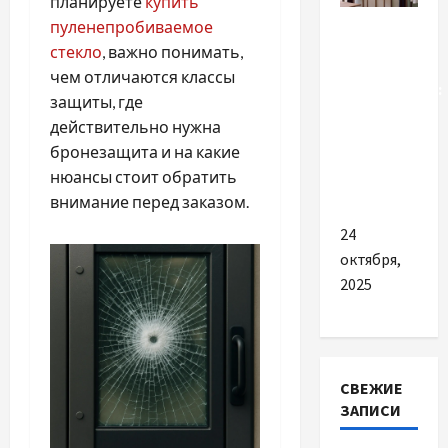
планируете
купить
Разное
пуленепробиваемое
стекло
, важно понимать,
Тканини
чем отличаются классы
майбутнього:
защиты, где
матеріали,
действительно нужна
що
бронезащита и на какие
змінюють
нюансы стоит обратить
світогляд
внимание перед заказом.
24
октября,
2025
СВЕЖИЕ
ЗАПИСИ