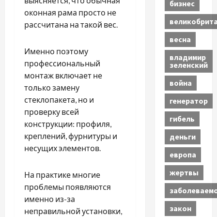
выясняется, что обычная
бизнес
оконная рама просто не
великобрит
рассчитана на такой вес.
весна
Именно поэтому
владимир
профессиональный
зеленский
монтаж включает не
война
только замену
стеклопакета, но и
генератор
проверку всей
гибель
конструкции: профиля,
креплений, фурнитуры и
деньги
несущих элементов.
европа
жертвы
На практике многие
проблемы появляются
заболеваем
именно из-за
закон
неправильной установки,