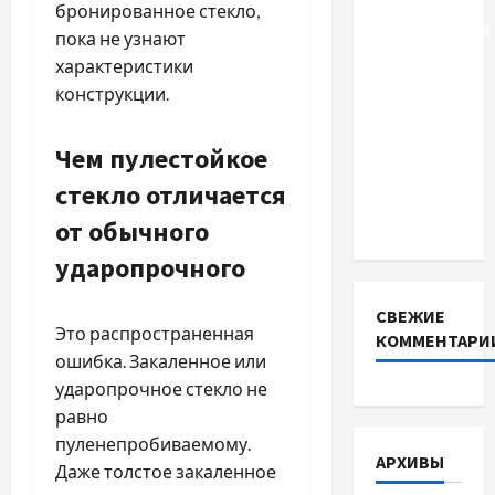
фосфатні
бронированное стекло,
акумуляторні
пока не узнают
батареї зі
характеристики
SMART
конструкции.
BMS
INVERTER
Чем пулестойкое
для
стекло отличается
інверторів
DEYE
от обычного
ударопрочного
СВЕЖИЕ
Это распространенная
КОММЕНТАРИ
ошибка. Закаленное или
ударопрочное стекло не
равно
пуленепробиваемому.
АРХИВЫ
Даже толстое закаленное