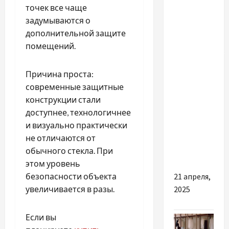
Філамент
точек все чаще
для 3д
задумываются о
принтера
дополнительной защите
та
помещений.
циферблати:
чому слід
Причина проста:
купити
современные защитные
якісні
конструкции стали
товари
доступнее, технологичнее
для
и визуально практически
творчості
не отличаются от
та
обычного стекла. При
хендмейду
этом уровень
безопасности объекта
21 апреля,
увеличивается в разы.
2025
Если вы