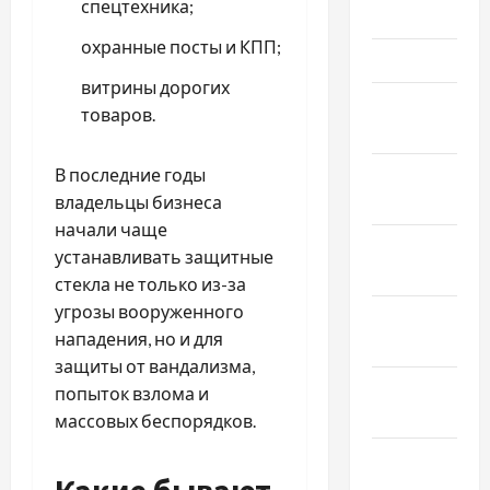
спецтехника;
2025
охранные посты и КПП;
Март 2025
витрины дорогих
Февраль
товаров.
2025
Январь
В последние годы
2025
владельцы бизнеса
начали чаще
Декабрь
устанавливать защитные
2024
стекла не только из-за
угрозы вооруженного
Ноябрь
нападения, но и для
2024
защиты от вандализма,
Октябрь
попыток взлома и
2024
массовых беспорядков.
Сентябрь
2024