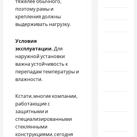
Июнь 2020
тяжелее обычного,
поэтому рамы и
Май 2020
крепления должны
выдерживать нагрузку.
Март 2020
Февраль
Условия
2020
эксплуатации.
Для
наружной установки
Декабрь
важна устойчивость к
2019
перепадам температуры и
Ноябрь
влажности.
2019
Кстати, многие компании,
Сентябрь
работающие с
2019
защитными и
Август
специализированными
2019
стеклянными
конструкциями, сегодня