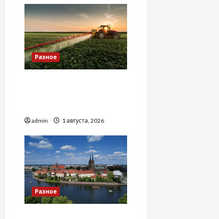
Разное
Чому важливо вибрати
якісні запчастини до
тракторів
admin
1 августа, 2026
Разное
Украинский нотариус во