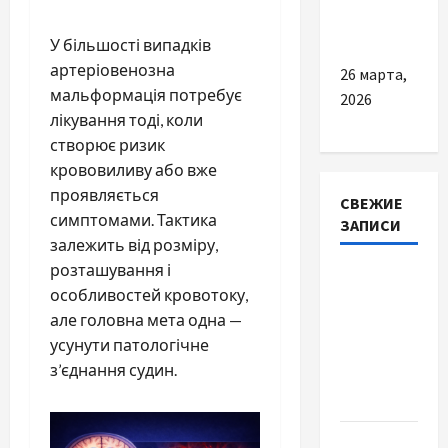
важливі
поради
У більшості випадків
артеріовенозна
26 марта,
мальформація потребує
2026
лікування тоді, коли
створює ризик
крововиливу або вже
проявляється
СВЕЖИЕ
симптомами. Тактика
ЗАПИСИ
залежить від розміру,
розташування і
Наскільки
особливостей кровотоку,
важливо
але головна мета одна —
купити
усунути патологічне
якісне
з’єднання судин.
насіння
базиліку
Чому