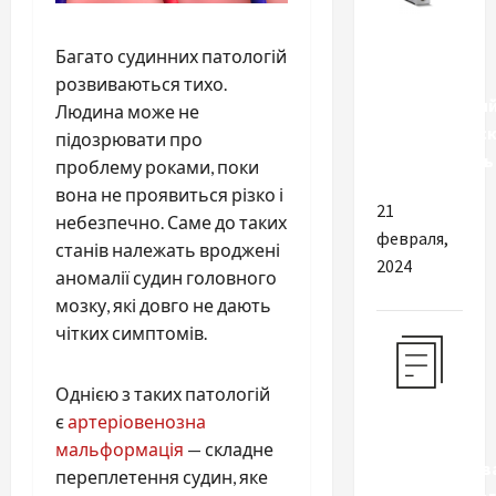
Разное
Багато судинних патологій
Покупайте
розвиваються тихо.
качественны
Людина може не
автоматичес
підозрювати про
выключатель
проблему роками, поки
вона не проявиться різко і
21
небезпечно. Саме до таких
февраля,
станів належать вроджені
2024
аномалії судин головного
мозку, які довго не дають
чітких симптомів.
Однією з таких патологій
Разное
є
артеріовенозна
мальформація
— складне
Преимуществ
переплетення судин, яке