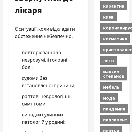
карантин
лікаря
киев
коронавиру
Є ситуації, коли відкладати
обстеження небезпечно:
косметика
криптовалю
повторювані або
незрозумілі головні
лето
болі;
максим
степанов
судоми без
встановленої причини;
мебель
раптові неврологічні
мода
симптоми;
пандемия
випадки судинних
парламент
патологій у родині;
платья