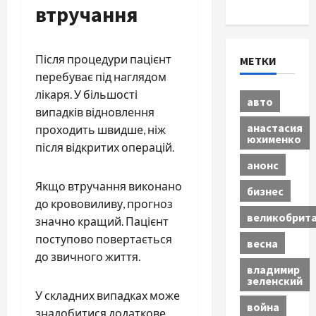
Экономика
втручання
Після процедури пацієнт
МЕТКИ
перебуває під наглядом
лікаря. У більшості
авто
випадків відновлення
анастасия
проходить швидше, ніж
юхименко
після відкритих операцій.
анонс
Якщо втручання виконано
бизнес
до крововиливу, прогноз
великобрит
значно кращий. Пацієнт
поступово повертається
весна
до звичного життя.
владимир
зеленский
У складних випадках може
война
знадобитися додаткове