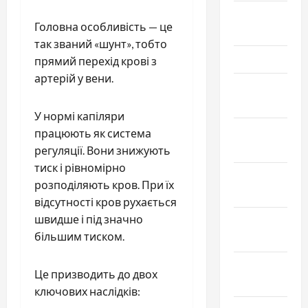
Апрель
Головна особливість — це
2026
так званий «шунт», тобто
Март 2026
прямий перехід крові з
артерій у вени.
Февраль
2026
У нормі капіляри
Январь
працюють як система
2026
регуляції. Вони знижують
тиск і рівномірно
Декабрь
розподіляють кров. При їх
2025
відсутності кров рухається
швидше і під значно
Ноябрь
більшим тиском.
2025
Октябрь
Це призводить до двох
2025
ключових наслідків: