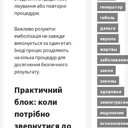
лікування або повторні
генератор
процедури.
гибель
деньги
Важливо розуміти:
емболізація не завжди
европа
виконується за один етап.
жертвы
Іноді процес розділяють
на кілька процедур для
заболеваем
досягнення безпечного
закон
результату.
законы
Практичний
здоровье
блок: коли
землетрясен
потрібно
индонезия
звернутися до
исчезновени