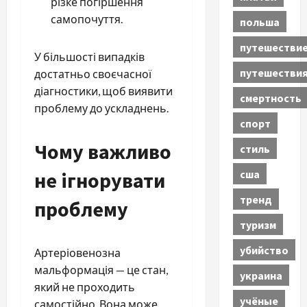
різке погіршення
самопочуття.
польша
путешестви
У більшості випадків
путешестви
достатньо своєчасної
діагностики, щоб виявити
смертность
проблему до ускладнень.
спорт
Чому важливо
стиль
не ігнорувати
сша
тренд
проблему
туризм
убийство
Артеріовенозна
мальформація — це стан,
украина
який не проходить
учёные
самостійно. Вона може