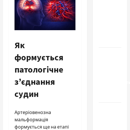
важливо
вибрати
якісні
запчастини
до
тракторів
Як
Украинский
формується
нотариус
патологічне
во
Вроцлаве:
з’єднання
доверенност
для
судин
Украины
Два пути
Артеріовенозна
к одному
мальформація
результату:
формується ще на етапі