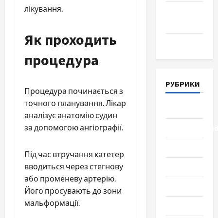
лікування.
Апрель
2018
Як проходить
Март 2018
процедура
РУБРИКИ
Процедура починається з
точного планування. Лікар
Lifestyle
аналізує анатомію судин
за допомогою ангіографії.
Uncategorize
Здоровье
Під час втручання катетер
вводиться через стегнову
Красота
або променеву артерію.
Мода
Його просувають до зони
мальформації.
Наука