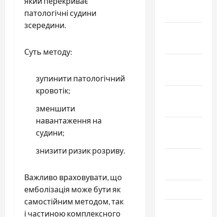
Февраль
який перекриває
2019
патологічні судини
зсередини.
Декабрь
2018
Суть методу:
Ноябрь
2018
зупинити патологічний
кровотік;
Октябрь
2018
зменшити
навантаження на
Сентябрь
судини;
2018
знизити ризик розриву.
Август
2018
Важливо враховувати, що
емболізація може бути як
Июль 2018
самостійним методом, так
Июнь 2018
і частиною комплексного