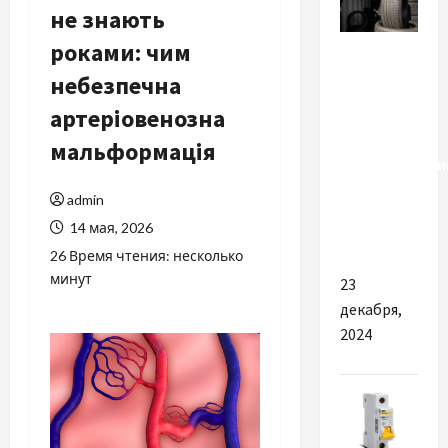
не знають
Разное
роками: чим
небезпечна
Шины —
артеріовенозна
их
основные
мальформація
характеристи
и методы
admin
подбора
14 мая, 2026
на авто
26 Время чтения: несколько
минут
23
декабря,
2024