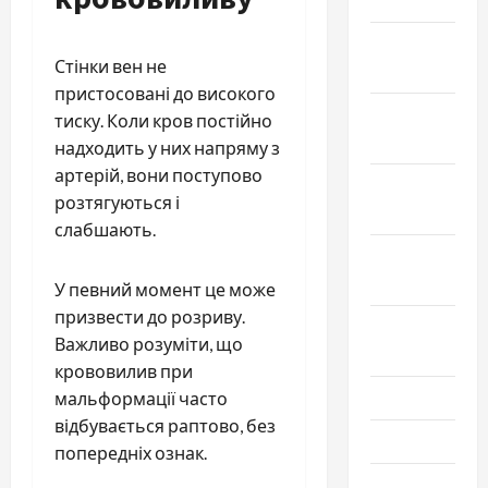
2025
Декабрь
Стінки вен не
2024
пристосовані до високого
Ноябрь
тиску. Коли кров постійно
2024
надходить у них напряму з
артерій, вони поступово
Октябрь
розтягуються і
2024
слабшають.
Сентябрь
2024
У певний момент це може
призвести до розриву.
Август
Важливо розуміти, що
2024
крововилив при
Июль 2024
мальформації часто
відбувається раптово, без
Июнь 2024
попередніх ознак.
Май 2024