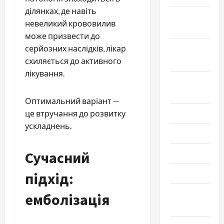
ділянках, де навіть
Октябрь
невеликий крововилив
2020
може призвести до
серйозних наслідків, лікар
Сентябрь
схиляється до активного
2020
лікування.
Август
2020
Оптимальний варіант —
це втручання до розвитку
Июль 2020
ускладнень.
Июнь 2020
Сучасний
Май 2020
Март 2020
підхід:
Февраль
емболізація
2020