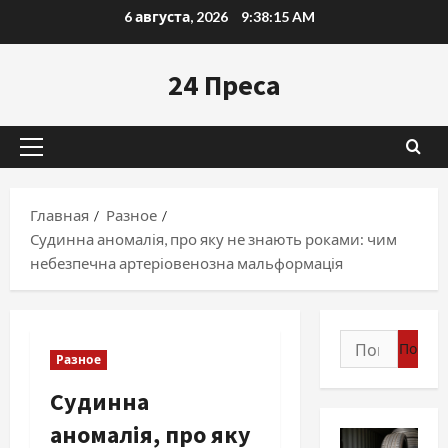
Перейти
6 августа, 2026
9:38:16 AM
к
содержимому
24 Преса
Основное
меню
Главная
Разное
Судинна аномалія, про яку не знають роками: чим
небезпечна артеріовенозна мальформація
Найти:
Разное
Судинна
аномалія, про яку