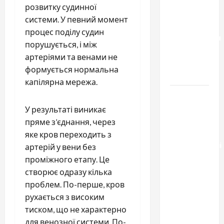
чем
розвитку судинної
отличаются
системи. У певний момент
способы
процес поділу судин
расторжения
порушується, і між
брака и
артеріями та венами не
какой
формується нормальна
выбрать
капілярна мережа.
Тягові
літій-
У результаті виникає
залізо-
пряме з’єднання, через
фосфатні
яке кров переходить з
акумуляторні
артерій у вени без
батареї зі
проміжного етапу. Це
SMART
створює одразу кілька
BMS
проблем. По-перше, кров
INVERTER
рухається з високим
для
тиском, що не характерно
інверторів
для венозної системи. По-