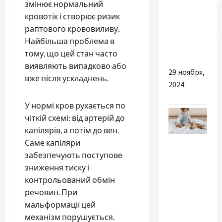
нотариальног
змінює нормальний
перевода
кровотік і створює ризик
в
раптового крововиливу.
современном
Найбільша проблема в
бюро
тому, що цей стан часто
виявляють випадково або
29 ноября,
вже після ускладнень.
2024
У нормі кров рухається по
чіткій схемі: від артерій до
капілярів, а потім до вен.
Разное
Саме капіляри
забезпечують поступове
Вибір
зниження тиску і
іграшки
контрольований обмін
для
речовин. При
дитини 3
мальформації цей
років:
механізм порушується.