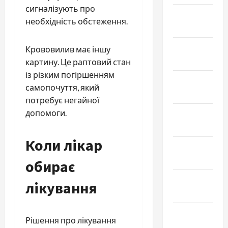
сигналізують про
Февраль
необхідність обстеження.
2022
Январь
Крововилив має іншу
2022
картину. Це раптовий стан
із різким погіршенням
Декабрь
самопочуття, який
2021
потребує негайної
допомоги.
Ноябрь
2021
Коли лікар
Октябрь
2021
обирає
Сентябрь
лікування
2021
Август
Рішення про лікування
2021