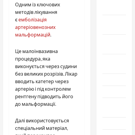
Декабрь
Одним із ключових
2019
методів лікування
є
емболізація
Ноябрь
артеріовенозних
2019
мальформацій
.
Сентябрь
2019
Це малоінвазивна
процедура, яка
Август
виконується через судини
2019
без великих розрізів. Лікар
Июнь 2019
вводить катетер через
артерію і під контролем
Май 2019
рентгену підводить його
Апрель
до мальформації.
2019
Далі використовується
Март 2019
спеціальний матеріал,