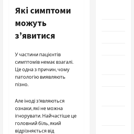
Сентябрь
Які симптоми
2023
можуть
Июль 2023
з’явитися
Июнь 2023
Май 2023
У частини пацієнтів
Апрель
симптомів немає взагалі.
2023
Це одна з причин, чому
патологію виявляють
Март 2023
пізно.
Февраль
2023
Але іноді з’являються
ознаки, які не можна
Январь
ігнорувати. Найчастіше це
2023
головний біль, який
відрізняється від
Декабрь