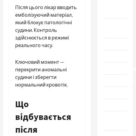
Новости
Після цього лікар вводить
мира
емболізуючий матеріал,
який блокує патологічні
Новости
судини. Контроль
Украины
здійснюється в режимі
Общество
реального часу.
Политика
Ключовий момент —
Происшестви
перекрити аномальні
судини і зберегти
Путешествия
нормальний кровотік.
Разное
Що
Спорт
відбувається
Шоу-
бизнес
після