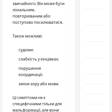
звичайного. Він може бути
2022
локальним,
Ноябрь
повторюваним або
2022
поступово посилюватися.
Октябрь
Також можливі:
2022
Сентябрь
судоми;
2022
слабкість у кінцівках;
Август
порушення
2022
координації;
Июль 2022
зміни зору або мови.
Июнь 2022
Ці симптоми не є
Май 2022
специфічними тільки для
Март 2022
мальформації, але вони