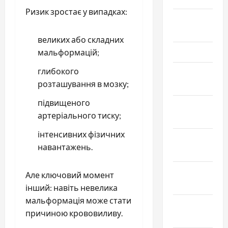
Ризик зростає у випадках:
Апрель
2024
великих або складних
Март 2024
мальформацій;
глибокого
Февраль
розташування в мозку;
2024
підвищеного
Январь
артеріального тиску;
2024
інтенсивних фізичних
Декабрь
навантажень.
2023
Ноябрь
Але ключовий момент
2023
інший: навіть невелика
мальформація може стати
Октябрь
причиною крововиливу.
2023