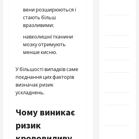
Сентябрь
2025
вени розширюються і
стають більш
Август
вразливими;
2025
навколишні тканини
Июль 2025
мозку отримують
менше кисню.
Июнь 2025
Май 2025
У більшості випадків саме
поєднання цих факторів
Апрель
визначає ризик
2025
ускладнень.
Март 2025
Чому виникає
Февраль
2025
ризик
Январь
крововиливу