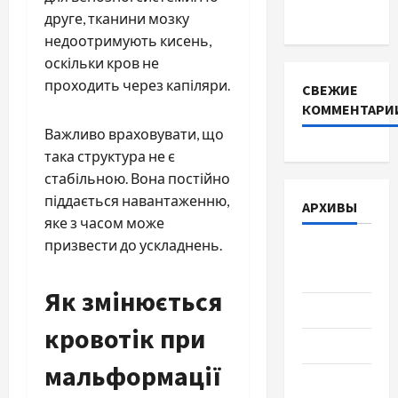
DEYE
друге, тканини мозку
недоотримують кисень,
оскільки кров не
проходить через капіляри.
СВЕЖИЕ
КОММЕНТАРИ
Важливо враховувати, що
така структура не є
стабільною. Вона постійно
піддається навантаженню,
АРХИВЫ
яке з часом може
призвести до ускладнень.
Август
2026
Як змінюється
Июль 2026
кровотік при
Июнь 2026
мальформації
Май 2026