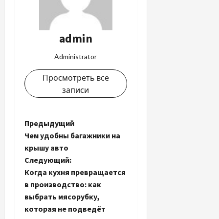
admin
Administrator
Просмотреть все
записи
Н
Предыдущий
Чем удобны багажники на
а
крышу авто
Следующий:
в
Когда кухня превращается
и
в производство: как
выбрать мясорубку,
г
которая не подведёт