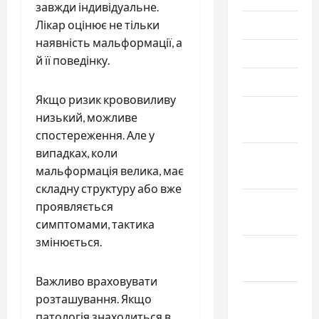
завжди індивідуальне.
Лікар оцінює не тільки
Июль 2021
наявність мальформації, а
Июнь 2021
й її поведінку.
Май 2021
Якщо ризик крововиливу
Апрель
низький, можливе
2021
спостереження. Але у
випадках, коли
Февраль
мальформація велика, має
2021
складну структуру або вже
Январь
проявляється
2021
симптомами, тактика
змінюється.
Декабрь
2020
Важливо враховувати
Ноябрь
розташування. Якщо
2020
патологія знаходиться в