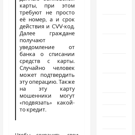
Декабрь
карты, при этом
2024
требуют не просто
её номер, а и срок
Ноябрь
действия и CVV-код.
2024
Далее граждане
получают
Октябрь
уведомление от
2024
банка о списании
Сентябрь
средств с карты.
2024
Случайно человек
может подтвердить
Август
эту операцию. Также
2024
на эту карту
мошенники могут
Июль 2024
«подвязать» какой-
то кредит.
Июнь 2024
Май 2024
Апрель
Чтобы сохранить свои