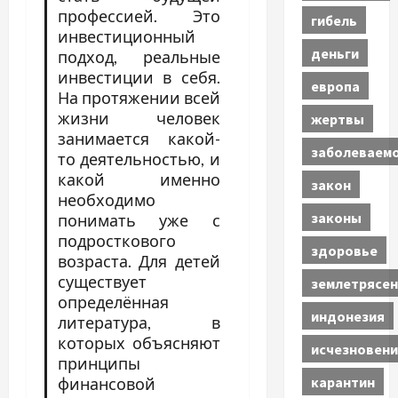
профессией. Это
гибель
инвестиционный
деньги
подход, реальные
инвестиции в себя.
европа
На протяжении всей
жизни человек
жертвы
занимается какой-
заболеваем
то деятельностью, и
какой именно
закон
необходимо
законы
понимать уже с
подросткового
здоровье
возраста. Для детей
существует
землетрясен
определённая
индонезия
литература, в
которых объясняют
исчезновени
принципы
карантин
финансовой