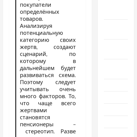
покупатели
Ноябрь
определённых
2022
товаров.
Анализируя
Октябрь
потенциальную
2022
категорию своих
Сентябрь
жертв, создают
2022
сценарий, по
которому в
Август
дальнейшем будет
2022
развиваться схема.
Поэтому следует
Июль 2022
учитывать очень
много факторов. То,
Июнь 2022
что чаще всего
Май 2022
жертвами
становятся
Март 2022
пенсионеры –
стереотип. Разве
Февраль