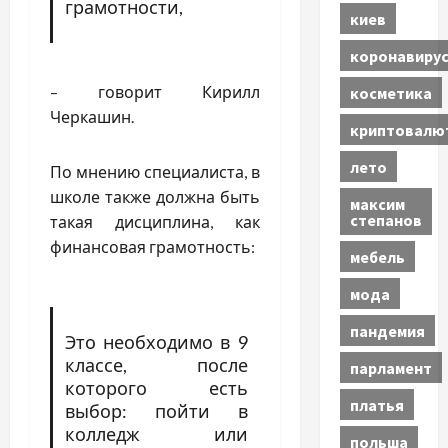
грамотности,
киев
коронавиру
– говорит Кирилл
косметика
Черкашин.
криптовалю
лето
По мнению специалиста, в
школе также должна быть
максим
степанов
такая дисциплина, как
финансовая грамотность:
мебель
мода
пандемия
Это необходимо в 9
классе, после
парламент
которого есть
платья
выбор: пойти в
колледж или
польша