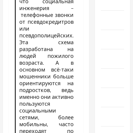
что социальная
2022
инженерия –
телефонные звонки
Январь
от псевдокредитров
2022
или
псевдополицейских.
Декабрь
Эта схема
2021
разработана на
Ноябрь
людей пожилого
возраста. А в
2021
основном всё-таки
Октябрь
мошенники больше
2021
ориентируются на
подростков, ведь
Сентябрь
именно они активно
2021
пользуются
социальными
Август
сетями, более
2021
мобильны, часто
переходят по
Июль 2021