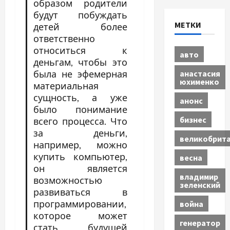
образом родители
будут побуждать
МЕТКИ
детей более
ответственно
относиться к
авто
деньгам, чтобы это
анастасия
была не эфемерная
юхименко
материальная
сущность, а уже
анонс
было понимание
бизнес
всего процесса. Что
за деньги,
великобрит
например, можно
купить компьютер,
весна
он является
владимир
возможностью
зеленский
развиваться в
программировании,
война
которое может
генератор
стать будущей