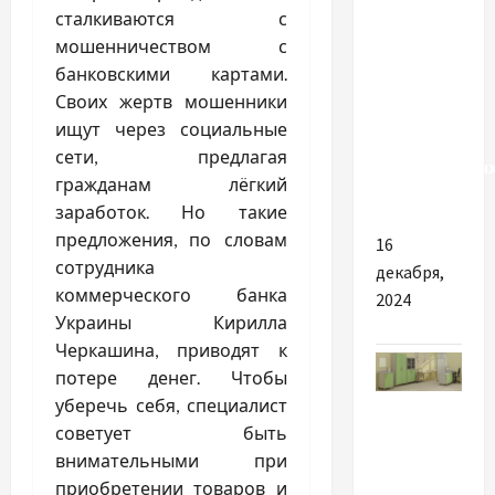
сталкиваются с
Вышка
мошенничеством с
тура:
банковскими картами.
надежное
Своих жертв мошенники
решение
ищут через социальные
для
сети, предлагая
строительны
гражданам лёгкий
работ
заработок. Но такие
предложения, по словам
16
сотрудника
декабря,
коммерческого банка
2024
Украины Кирилла
Черкашина, приводят к
потере денег. Чтобы
Разное
уберечь себя, специалист
советует быть
Чем
внимательными при
отличается
приобретении товаров и