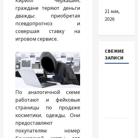
Кирилл Черкашин,
граждане теряют деньги
21 мая,
дважды: приобретая
2026
псевдопрогноз и
совершая ставку на
игровом сервисе.
СВЕЖИЕ
ЗАПИСИ
Наскільки
важливо
купити
По аналогичной схеме
якісне
работают и фейковые
насіння
страницы по продаже
базиліку
косметики, одежды. Они
предоставляют
Чому
покупателям номер
важливо