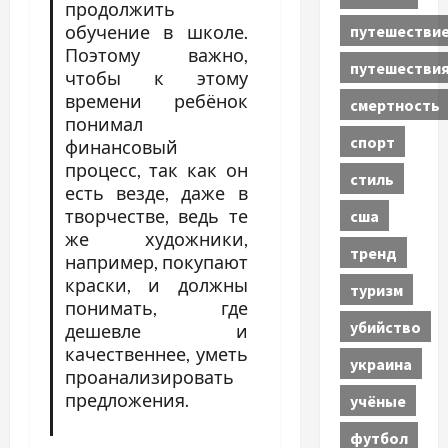
продолжить
путешестви
обучение в школе.
Поэтому важно,
путешестви
чтобы к этому
времени ребёнок
смертность
понимал
спорт
финансовый
процесс, так как он
стиль
есть везде, даже в
творчестве, ведь те
сша
же художники,
тренд
например, покупают
краски, и должны
туризм
понимать, где
убийство
дешевле и
качественнее, уметь
украина
проанализировать
предложения.
учёные
футбол