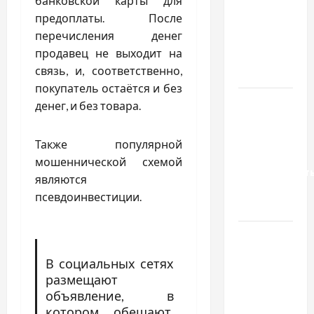
банковской карты для
вибрати
предоплаты. После
якісні
перечисления денег
запчастини
продавец не выходит на
до
связь, и, соответственно,
тракторів
покупатель остаётся и без
Украинский
денег, и без товара.
нотариус
во
Также популярной
Вроцлаве:
мошеннической схемой
доверенност
являются
для
псевдоинвестиции.
Украины
Два пути
к одному
В социальных сетях
результату:
размещают
чем
объявление, в
отличаются
котором обещают,