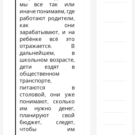
мы все так или
Декабрь
иначе понимаем, где
2018
работают родители,
как они
Ноябрь
зарабатывают, и на
2018
ребёнке всё это
отражается. В
Октябрь
дальнейшем, в
2018
школьном возрасте,
дети ездят в
Сентябрь
общественном
2018
транспорте,
Август
питаются в
столовой, они уже
2018
понимают, сколько
Июль 2018
им нужно денег,
планируют свой
Июнь 2018
бюджет, следят,
чтобы им
Апрель