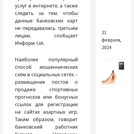
надежная
услуг в интернете, а также
медицинская
следить за тем, чтобы
мебель
данные банковских карт
не передавались третьим
21
лицам, сообщает
февраля,
Информ-UA.
2024
Наиболее популярный
способ мошеннических
схем в социальных сетях –
размещение постов о
Разное
продаже спортивных
прогнозов или бонусных
Що дасть
ссылок для регистрации
інвестиція
на сайтах азартных игр.
в якісний
Таким образом, говорит
GPS
банковский работник
трекер