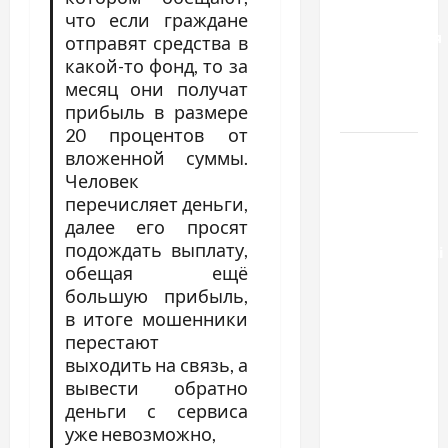
способы
что если граждане
расторжения
отправят средства в
брака и
какой-то фонд, то за
какой
месяц они получат
прибыль в размере
выбрать
20 процентов от
Тягові
вложенной суммы.
літій-
Человек
залізо-
перечисляет деньги,
далее его просят
фосфатні
подождать выплату,
акумуляторні
обещая ещё
батареї зі
большую прибыль,
SMART
в итоге мошенники
BMS
перестают
INVERTER
выходить на связь, а
для
вывести обратно
інверторів
деньги с сервиса
DEYE
уже невозможно,