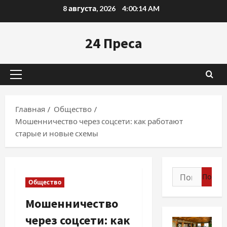
Перейти
8 августа, 2026
4:00:15 AM
к
содержимому
24 Преса
Основное
меню
Главная
Общество
Мошенничество через соцсети: как работают
старые и новые схемы
Найти:
Общество
Мошенничество
через соцсети: как