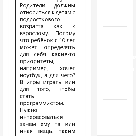
мира
Родители должны
относиться к детям с
Новости
подросткового
Украины
возраста как к
Общество
взрослому. Потому
что ребёнок с 10 лет
Политика
может определять
для себя какие-то
Происшестви
приоритеты,
например, хочет
Путешествия
ноутбук, а для чего?
Разное
В игры играть или
для того, чтобы
Спорт
стать
программистом.
Шоу-
Нужно
бизнес
интересоваться
зачем ему та или
Экономика
иная вещь, таким