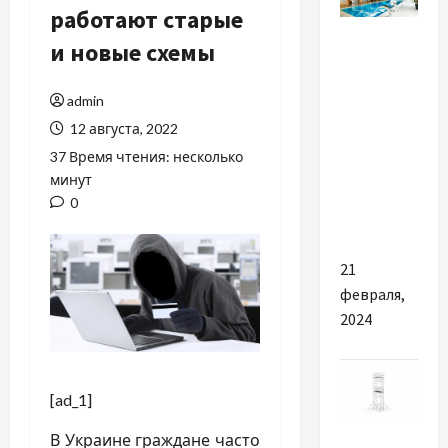
работают старые
Разное
и новые схемы
Причины
посетить
admin
загородный
12 августа, 2022
комплекс
37 Время чтения: несколько
отдыха
минут
под
0
Киевом
21
февраля,
2024
[ad_1]
Разное
В Украине граждане часто