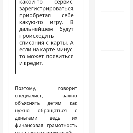
какой-то сервис,
2020
зарегистрироваться,
приобретая себе
Сентябрь
какую-то игру. В
2020
дальнейшем будут
происходить
Август
списания с карты. А
2020
если на карте минус,
то может появиться
Июль 2020
и кредит.
Июнь 2020
Май 2020
Поэтому, говорит
Март 2020
специалист, важно
объяснять детям, как
Февраль
нужно обращаться с
2020
деньгами, ведь их
Декабрь
финансовая грамотность
2019
начинается с родителей: