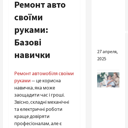
Ремонт авто
Вибір
своїми
модельного
чи
руками:
індивідуальн
статуту
Базові
27 апреля,
навички
2025
Ремонт автомобіля своїми
руками
— це корисна
навичка, яка може
Разное
заощадити час і гроші.
Звісно, складні механічні
Найкращі
та електричні роботи
причини
краще довіряти
розглянути
професіоналам, але є
послуги