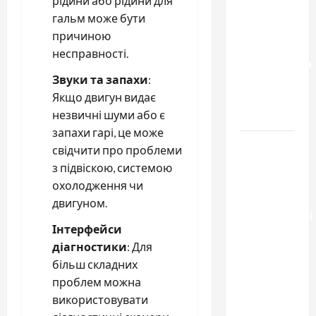
рідини або рідини для
чем
гальм може бути
отличаются
причиною
способы
несправності.
расторжения
Звуки та запахи
:
брака и
Якщо двигун видає
какой
незвичні шуми або є
выбрать
запахи гарі, це може
Тягові
свідчити про проблеми
літій-
з підвіскою, системою
залізо-
охолодження чи
фосфатні
двигуном.
акумуляторні
Інтерфейси
батареї зі
діагностики
: Для
SMART
більш складних
BMS
проблем можна
INVERTER
використовувати
для