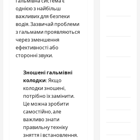
Гальмівна система є
Декабрь
однією з найбільш
2022
важливих для безпеки
Ноябрь
водія. Зазвичай проблеми
2022
з гальмами проявляються
через зменшення
Октябрь
ефективності або
2022
сторонні звуки.
Сентябрь
2022
Зношені гальмівні
колодки
: Якщо
Август
колодки зношені,
2022
потрібно їх замінити.
Июль 2022
Це можна зробити
самостійно, але
Июнь 2022
важливо знати
правильну техніку
Май 2022
зняття і встановлення.