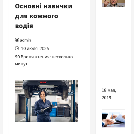
Основні навички
Политика
для кожного
водія
Побег
политика:
Порошенко
admin
таки
10 июля, 2025
удалось
50 Время чтения: несколько
выехать
минут
из
Украины
18 мая,
2019
Разное