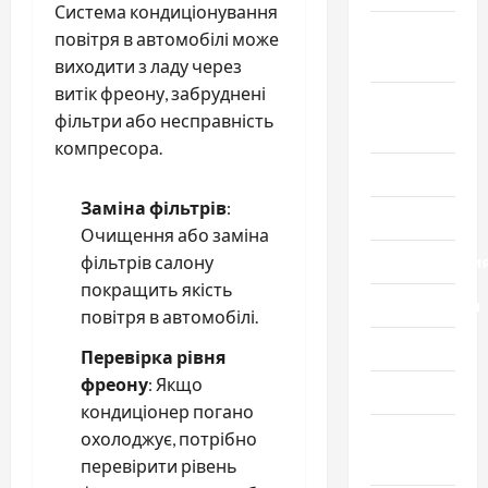
Система кондиціонування
Новости
повітря в автомобілі може
мира
виходити з ладу через
витік фреону, забруднені
Новости
фільтри або несправність
Украины
компресора.
Общество
Заміна фільтрів
:
Политика
Очищення або заміна
Происшестви
фільтрів салону
покращить якість
Путешествия
повітря в автомобілі.
Разное
Перевірка рівня
фреону
: Якщо
Спорт
кондиціонер погано
Шоу-
охолоджує, потрібно
бизнес
перевірити рівень