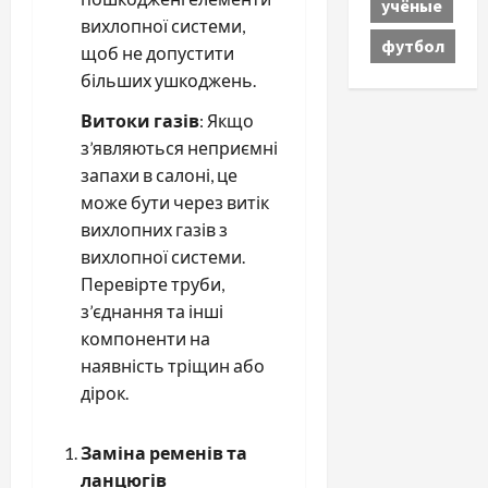
учёные
вихлопної системи,
футбол
щоб не допустити
більших ушкоджень.
Витоки газів
: Якщо
з’являються неприємні
запахи в салоні, це
може бути через витік
вихлопних газів з
вихлопної системи.
Перевірте труби,
з’єднання та інші
компоненти на
наявність тріщин або
дірок.
Заміна ременів та
ланцюгів