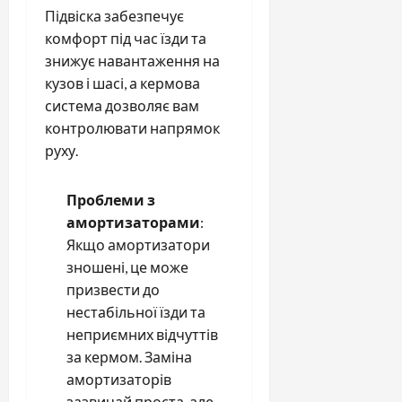
Підвіска забезпечує
комфорт під час їзди та
знижує навантаження на
кузов і шасі, а кермова
система дозволяє вам
контролювати напрямок
руху.
Проблеми з
амортизаторами
:
Якщо амортизатори
зношені, це може
призвести до
нестабільної їзди та
неприємних відчуттів
за кермом. Заміна
амортизаторів
зазвичай проста, але