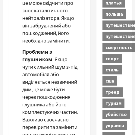
платья
це може свідчити про
знос каталітичного
польша
нейтралізатора. Якщо
путешестви
він забруднений або
пошкоджений, його
путешестви
необхідно замінити.
смертность
Проблеми з
спорт
глушником
: Якщо
чути сильний шум з-під
стиль
автомобіля або
сша
виділяється незвичний
дим, це може бути
тренд
через пошкодження
туризм
глушника або його
комплектуючих частин.
убийство
Важливо своєчасно
украина
перевірити та замінити
пошкоджені елементи