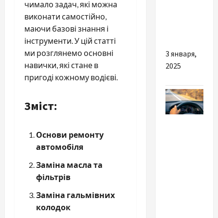
чимало задач, які можна
пансіонату
виконати самостійно,
для літніх
маючи базові знання і
людей
інструменти. У цій статті
ми розглянемо основні
3 января,
навички, які стане в
2025
пригоді кожному водієві.
Зміст:
Разное
Основи ремонту
Такси
автомобіля
Одесса —
Заміна масла та
Кишинев:
фільтрів
как
доехать
Заміна гальмівних
комфортно,
колодок
вовремя и