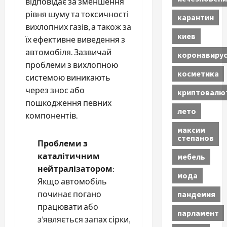
відповідає за зменшення
рівня шуму та токсичності
карантин
вихлопних газів, а також за
киев
їх ефективне виведення з
автомобіля. Зазвичай
коронавиру
проблеми з вихлопною
косметика
системою виникають
через знос або
криптовалю
пошкодження певних
лето
компонентів.
максим
степанов
Проблеми з
каталітичним
мебель
нейтралізатором
:
мода
Якщо автомобіль
починає погано
пандемия
працювати або
парламент
з’являється запах сірки,