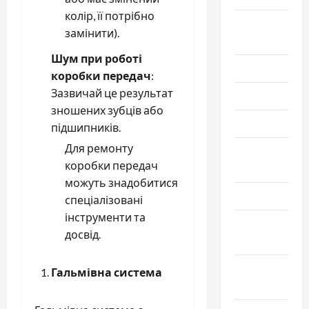
колір, її потрібно
Сентябрь
замінити).
2023
Шум при роботі
Июль 2023
коробки передач
:
Зазвичай це результат
Июнь 2023
зношених зубців або
Май 2023
підшипників.
Для ремонту
Апрель
коробки передач
2023
можуть знадобитися
Март 2023
спеціалізовані
інструменти та
Февраль
досвід.
2023
Январь
Гальмівна система
2023