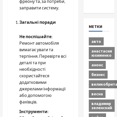
фреону та, за потреби,
Экономика
заправити систему.
Загальні поради
МЕТКИ
Не поспішайте
:
авто
Ремонт автомобіля
вимагає уваги та
анастасия
юхименко
терпіння. Перевірте всі
деталі та при
анонс
необхідності
бизнес
скористайтеся
додатковими
великобрит
джерелами інформації
весна
або допомогою
фахівців.
владимир
зеленский
Інструменти
: