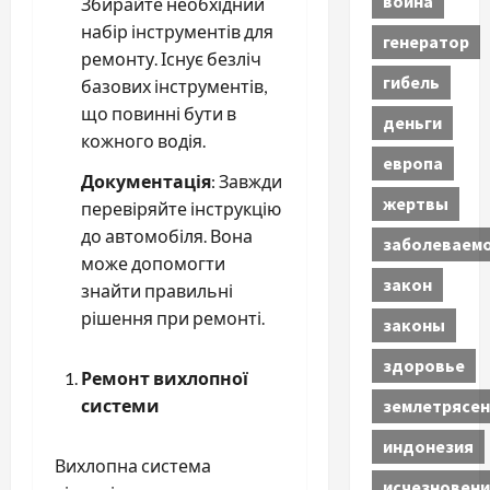
война
Збирайте необхідний
набір інструментів для
генератор
ремонту. Існує безліч
гибель
базових інструментів,
що повинні бути в
деньги
кожного водія.
европа
Документація
: Завжди
жертвы
перевіряйте інструкцію
до автомобіля. Вона
заболеваем
може допомогти
закон
знайти правильні
рішення при ремонті.
законы
здоровье
Ремонт вихлопної
системи
землетрясен
индонезия
Вихлопна система
исчезновени