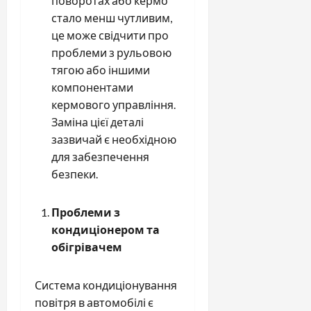
поворотах або кермо
стало менш чутливим,
це може свідчити про
проблеми з рульовою
тягою або іншими
компонентами
кермового управління.
Заміна цієї деталі
зазвичай є необхідною
для забезпечення
безпеки.
Проблеми з
кондиціонером та
обігрівачем
Система кондиціонування
повітря в автомобілі є