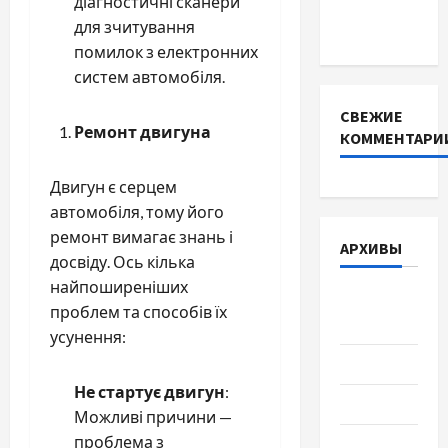
діагностичні сканери
інверторів
для зчитування
DEYE
помилок з електронних
систем автомобіля.
СВЕЖИЕ
Ремонт двигуна
КОММЕНТАРИ
Двигун є серцем
автомобіля, тому його
ремонт вимагає знань і
АРХИВЫ
досвіду. Ось кілька
найпоширеніших
Август
проблем та способів їх
2026
усунення:
Июль 2026
Не стартує двигун
:
Июнь 2026
Можливі причини —
проблема з
Май 2026