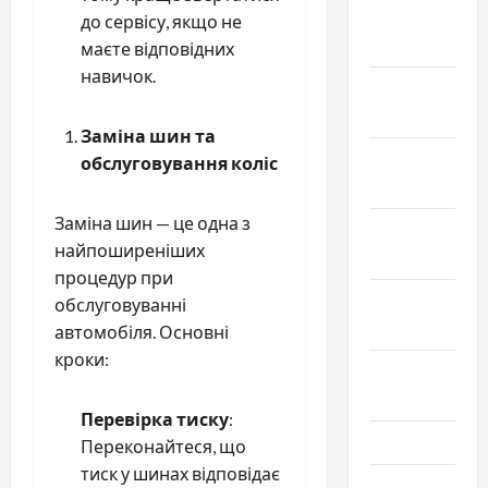
Февраль
до сервісу, якщо не
2019
маєте відповідних
навичок.
Декабрь
2018
Заміна шин та
Ноябрь
обслуговування коліс
2018
Заміна шин — це одна з
Октябрь
найпоширеніших
2018
процедур при
Сентябрь
обслуговуванні
2018
автомобіля. Основні
кроки:
Август
2018
Перевірка тиску
:
Июль 2018
Переконайтеся, що
тиск у шинах відповідає
Июнь 2018