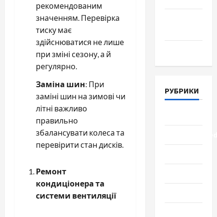
рекомендованим
значенням. Перевірка
Апрель
тиску має
2018
здійснюватися не лише
Март 2018
при зміні сезону, а й
регулярно.
Заміна шин
: При
РУБРИКИ
заміні шин на зимові чи
літні важливо
Lifestyle
правильно
збалансувати колеса та
Uncategorize
перевірити стан дисків.
Здоровье
Ремонт
Красота
кондиціонера та
Мода
системи вентиляції
Наука