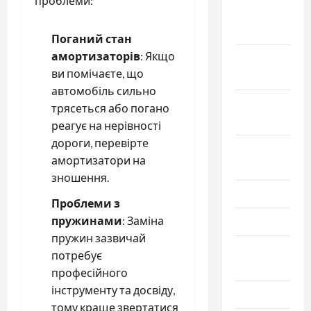
проблеми:
Декабрь
2019
Поганий стан
амортизаторів
: Якщо
Ноябрь
ви помічаєте, що
2019
автомобіль сильно
Сентябрь
трясеться або погано
2019
реагує на нерівності
дороги, перевірте
Август
амортизатори на
2019
зношення.
Июнь 2019
Проблеми з
пружинами
: Заміна
Май 2019
пружин зазвичай
Апрель
потребує
2019
професійного
інструменту та досвіду,
Март 2019
тому краще звертатися