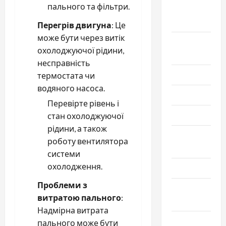
пального та фільтри.
Сентябрь
2025
Перегрів двигуна
: Це
може бути через витік
Август
охолоджуючої рідини,
2025
несправність
Июль 2025
термостата чи
водяного насоса.
Июнь 2025
Перевірте рівень і
Май 2025
стан охолоджуючої
рідини, а також
Апрель
роботу вентилятора
2025
системи
охолодження.
Март 2025
Проблеми з
Февраль
витратою пального
:
2025
Надмірна витрата
Январь
пального може бути