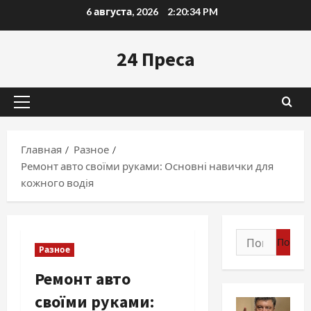
Перейти
6 августа, 2026
2:20:35 PM
к
содержимому
24 Преса
Основное
меню
Главная
Разное
Ремонт авто своїми руками: Основні навички для
кожного водія
Найти:
Разное
Ремонт авто
своїми руками: