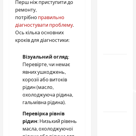
Перш ніж приступити до
Чому
ремонту,
важливо
потрібно
правильно
вибрати
діагностувати проблему
.
якісні
Ось кілька основних
запчастини
кроків для діагностики:
до
тракторів
Візуальний огляд
:
Украинский
Перевірте, чи немає
нотариус
явних ушкоджень,
во
корозії або витоків
Вроцлаве:
рідин (масло,
доверенност
охолоджуюча рідина,
для
гальмівна рідина).
Украины
Перевірка рівнів
Два пути
рідин
: Низький рівень
к одному
масла, охолоджуючої
результату: