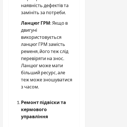
наявність дефектів та
замініть за потреби.
Ланцюг ГРМ
: Якщо в
двигуні
використовується
ланцюг ГРМ замість
ременя, його теж слід
перевіряти на знос.
Ланцюг може мати
більший ресурс, але
теж може зношуватися
з часом.
Ремонт підвіски та
кермового
управління