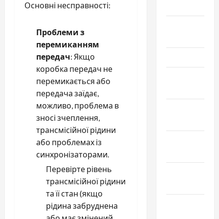
Основні несправності:
Май 2024
Апрель
Проблеми з
2024
перемиканням
передач
: Якщо
Март 2024
коробка передач не
Февраль
перемикається або
2024
передача заїдає,
можливо, проблема в
Январь
зносі зчеплення,
2024
трансмісійної рідини
Декабрь
або проблемах із
2023
синхронізаторами.
Перевірте рівень
Ноябрь
трансмісійної рідини
2023
та її стан (якщо
Октябрь
рідина забруднена
2023
або має змінений