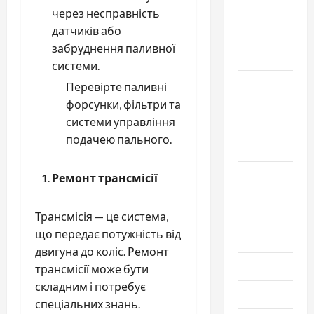
2025
через несправність
датчиків або
Декабрь
забруднення паливної
2024
системи.
Ноябрь
Перевірте паливні
2024
форсунки, фільтри та
системи управління
Октябрь
подачею пального.
2024
Сентябрь
Ремонт трансмісії
2024
Трансмісія — це система,
Август
що передає потужність від
2024
двигуна до коліс. Ремонт
Июль 2024
трансмісії може бути
складним і потребує
Июнь 2024
спеціальних знань.