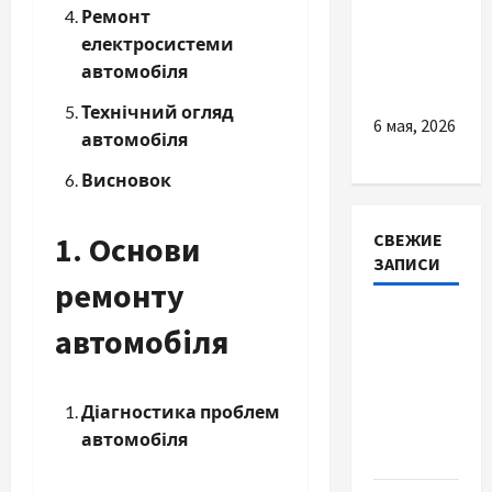
Ремонт
без
електросистеми
лишней
автомобіля
суеты
Технічний огляд
6 мая, 2026
автомобіля
Висновок
1. Основи
СВЕЖИЕ
ЗАПИСИ
ремонту
Наскільки
автомобіля
важливо
купити
якісне
Діагностика проблем
насіння
автомобіля
базиліку