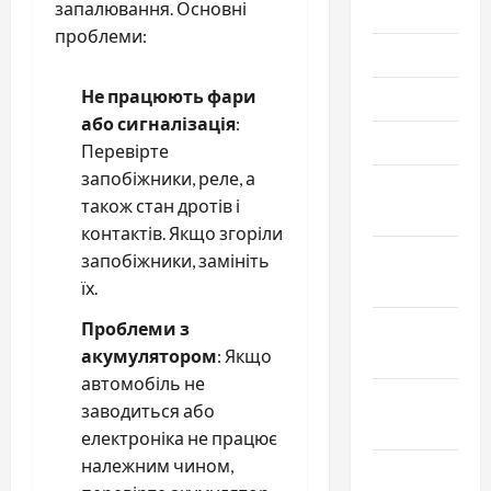
запалювання. Основні
2021
проблеми:
Июль 2021
Не працюють фари
Июнь 2021
або сигналізація
:
Май 2021
Перевірте
запобіжники, реле, а
Апрель
також стан дротів і
2021
контактів. Якщо згоріли
Февраль
запобіжники, замініть
2021
їх.
Проблеми з
Январь
акумулятором
: Якщо
2021
автомобіль не
Декабрь
заводиться або
2020
електроніка не працює
належним чином,
Ноябрь