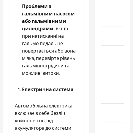
Март 2022
Проблеми з
Февраль
гальмівним насосом
2022
або гальмівними
циліндрами
: Якщо
Январь
при натисканні на
2022
гальмо педаль не
повертається або вона
Декабрь
м’яка, перевірте рівень
2021
гальмівної рідини та
Ноябрь
можливі витоки.
2021
Електрична система
Октябрь
2021
Автомобільна електрика
Сентябрь
включає в себе безліч
2021
компонентів, від
акумулятора до системи
Август