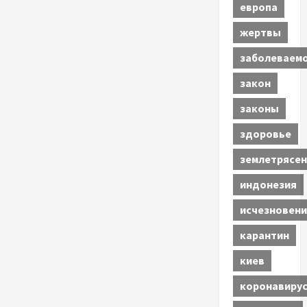
европа
жертвы
заболеваем
закон
законы
здоровье
землетрясен
индонезия
исчезновени
карантин
киев
коронавиру