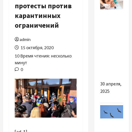
протесты против
Разное
карантинных
ограничений
Візит в
Dental
admin
Avenue —
15 октября, 2020
перший
крок до
10 Время чтения: несколько
минут
ідеальної
0
посмішки!
30 апреля,
2025
Наука
[ad_1]