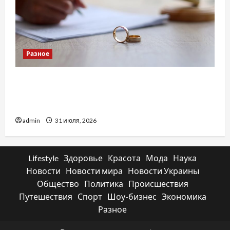
Разное
Два пути к одному результату: чем
отличаются способы расторжения брака и
какой выбрать
admin
31 июля, 2026
Lifestyle
Здоровье
Красота
Мода
Наука
Новости
Новости мира
Новости Украины
Общество
Политика
Происшествия
Путешествия
Спорт
Шоу-бизнес
Экономика
Разное