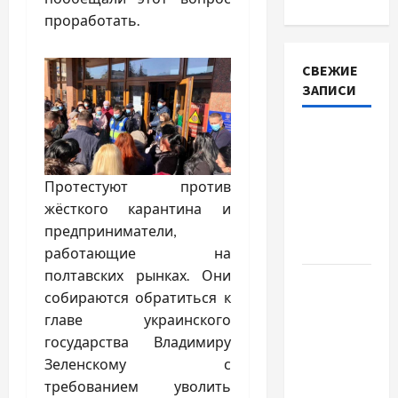
проработать.
СВЕЖИЕ
ЗАПИСИ
Наскільки
важливо
купити
Протестуют против
якісне
жёсткого карантина и
насіння
предприниматели,
базиліку
работающие на
полтавских рынках. Они
Чому
собираются обратиться к
важливо
главе украинского
вибрати
государства Владимиру
якісні
Зеленскому с
запчастини
требованием уволить
до