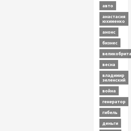
авто
анастасия
юхименко
анонс
бизнес
великобрит
весна
владимир
зеленский
война
генератор
гибель
деньги