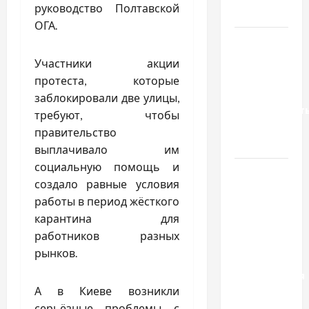
руководство Полтавской
тракторів
ОГА.
Украинский
нотариус
Участники акции
во
протеста, которые
Вроцлаве:
заблокировали две улицы,
доверенност
требуют, чтобы
для
правительство
Украины
выплачивало им
социальную помощь и
Два пути
создало равные условия
к одному
работы в период жёсткого
результату:
карантина для
чем
работников разных
отличаются
рынков.
способы
расторжения
А в Киеве возникли
брака и
серьёзные проблемы с