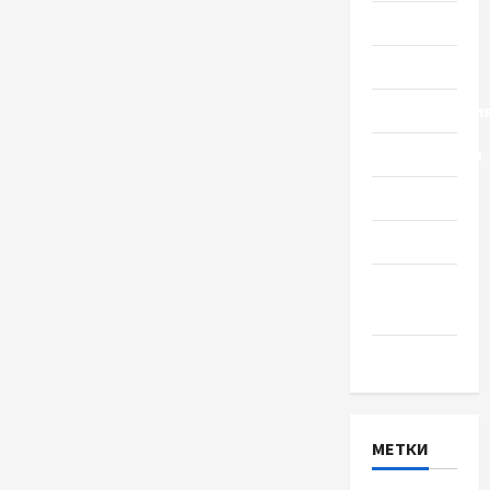
Общество
Политика
Происшестви
Путешествия
Разное
Спорт
Шоу-
бизнес
Экономика
МЕТКИ