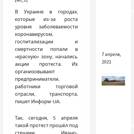
В США и
Великобрита
В Украине в городах,
орнитологи
которые из-за роста
спасают
уровня заболеваемости
редких
коронавирусом,
птиц
госпитализации и
смертности попали в
7 апреля,
«красную» зону, начались
2021
акции протеста. Их
организовывают
предприниматели,
работники торговой
Разное
отрасли, транспорта,
пишет Информ-UA.
Почему
важно
покупать
Так, сегодня, 5 апреля
сельхозтехни
такой протест прошёл под
от
стенами Ивано-