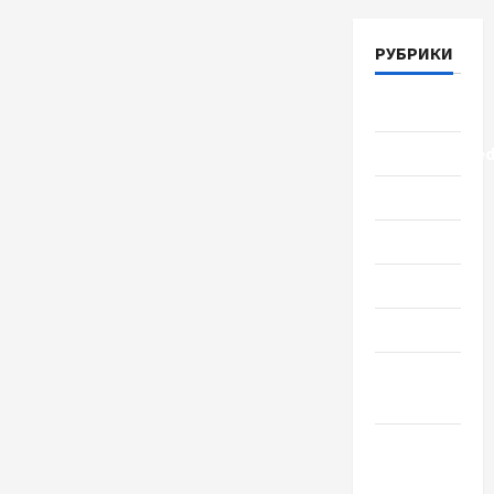
РУБРИКИ
Lifestyle
Uncategorize
Здоровье
Красота
Мода
Наука
Новости
мира
Новости
Украины