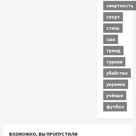
смертность
спорт
стиль
сша
тренд
туризм
убийство
украина
учёные
футбол
ВОЗМОЖНО, ВЫ ПРОПУСТИЛИ