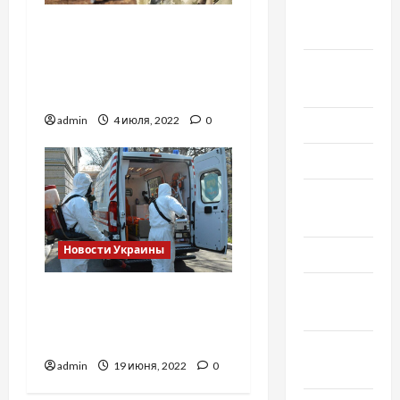
Сентябрь
Боевики совершили
2019
десять обстрелов на
Август
Донбассе, погиб боец
2019
ВСУ
admin
4 июля, 2022
0
Июнь 2019
Май 2019
Апрель
2019
Новости Украины
Март 2019
Февраль
COVID-19 в Украине:
2019
более 17,5 тысячи
новых случаев за сутки
Декабрь
admin
19 июня, 2022
0
2018