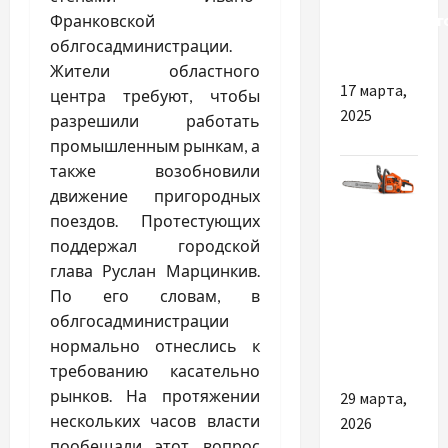
официальног
Франковской
дилера
облгосадминистрации.
Жители областного
17 марта,
центра требуют, чтобы
2025
разрешили работать
промышленным рынкам, а
также возобновили
движение пригородных
Разное
поездов. Протестующих
поддержал городской
Готуємо
глава Руслан Марцинкив.
сад до
По его словам, в
весни з
облгосадминистрации
технікою
нормально отнеслись к
Хускварна
требованию касательно
рынков. На протяжении
29 марта,
нескольких часов власти
2026
пообещали этот вопрос