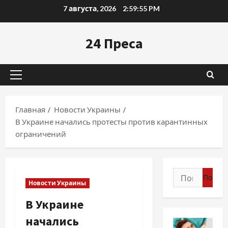
Перейти
7 августа, 2026
2:59:56 PM
к
содержимому
24 Преса
Основное
меню
Главная
Новости Украины
В Украине начались протесты против карантинных
ограничений
Найти:
Новости Украины
В Украине
начались