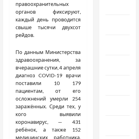
Февраль
правоохранительных
2026
органов фиксируют,
каждый день проводится
Январь
свыше тысячи двухсот
2026
рейдов.
Декабрь
2025
По данным Министерства
здравоохранения, за
Ноябрь
вчерашние сутки, 4 апреля
2025
диагноз COVID-19 врачи
Октябрь
поставили 10 179
2025
пациентам, от его
осложнений умерли 254
Сентябрь
заражённых. Среди тех, у
2025
кого выявили
Август
коронавирус, — 431
2025
ребёнок, а также 152
медицинских работника.