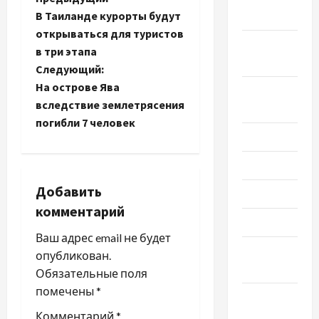
Н
2022
В Таиланде курорты будут
а
открываться для туристов
Сентябрь
в три этапа
в
2022
Следующий:
и
На острове Ява
Август
вследствие землетрясения
2022
г
погибли 7 человек
Июль 2022
а
Июнь 2022
ц
Добавить
Май 2022
и
комментарий
Март 2022
я
Ваш адрес email не будет
Февраль
опубликован.
з
2022
Обязательные поля
помечены
*
а
Январь
2022
Комментарий
*