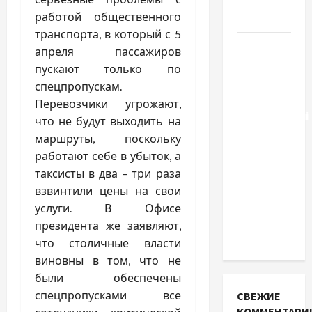
какой
работой общественного
выбрать
транспорта, в который с 5
Тягові
апреля пассажиров
літій-
пускают только по
залізо-
спецпропускам.
фосфатні
Перевозчики угрожают,
акумуляторні
что не будут выходить на
батареї зі
маршруты, поскольку
SMART
работают себе в убыток, а
BMS
таксисты в два – три раза
INVERTER
взвинтили цены на свои
для
услуги. В Офисе
інверторів
президента же заявляют,
DEYE
что столичные власти
виновны в том, что не
были обеспечены
спецпропусками все
СВЕЖИЕ
КОММЕНТАРИ