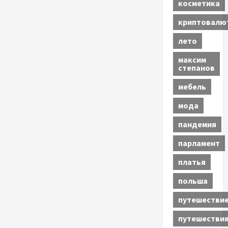
косметика
криптовалю
лето
максим
степанов
мебель
мода
пандемия
парламент
платья
польша
путешестви
путешестви