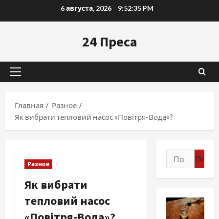
Перейти
6 августа, 2026
9:52:37 PM
к
содержимому
24 Преса
Основное
меню
Главная
Разное
Як вибрати тепловий насос «Повітря-Вода»?
Найти:
Разное
Як вибрати
тепловий насос
«Повітря-Вода»?