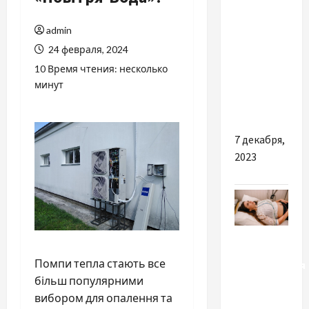
Разное
admin
Корисні
24 февраля, 2024
властивості
10 Время чтения: несколько
помірного
минут
вживання
алкоголю
7 декабря,
2023
Разное
Помпи тепла стають все
Лаборатория
більш популярними
сна в
вибором для опалення та
Киеве: