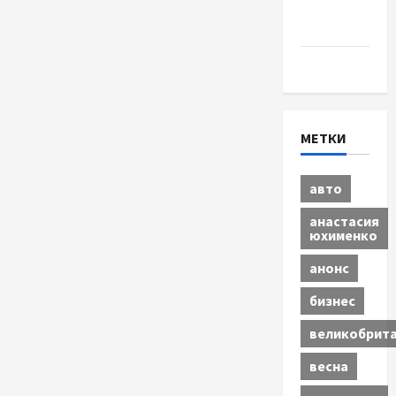
Шоу-
бизнес
Экономика
МЕТКИ
авто
анастасия
юхименко
анонс
бизнес
великобрит
весна