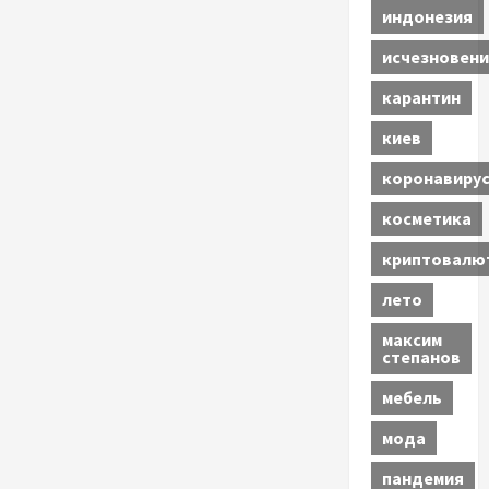
индонезия
исчезновени
карантин
киев
коронавиру
косметика
криптовалю
лето
максим
степанов
мебель
мода
пандемия