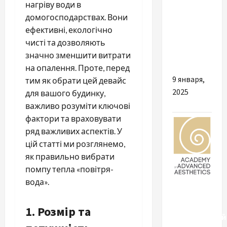
нагріву води в
какие
домогосподарствах. Вони
услуги
ефективні, екологічно
предлагают
чисті та дозволяють
и как они
значно зменшити витрати
помогают?
на опалення. Проте, перед
9 января,
тим як обрати цей девайс
2025
для вашого будинку,
важливо розуміти ключові
фактори та враховувати
ряд важливих аспектів. У
цій статті ми розглянемо,
як правильно вибрати
помпу тепла «повітря-
Разное
вода».
Академия
1.
Розмір та
эстетической