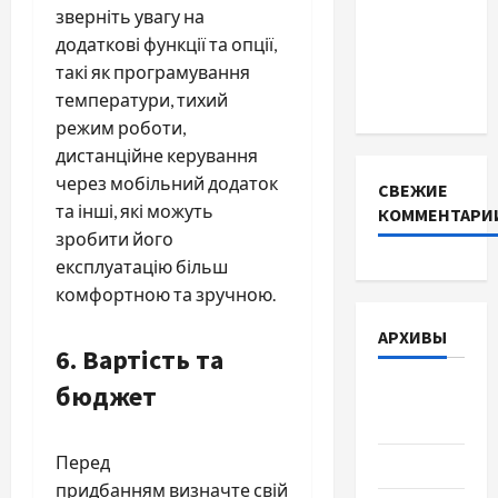
INVERTER
зверніть увагу на
для
додаткові функції та опції,
інверторів
такі як програмування
DEYE
температури, тихий
режим роботи,
дистанційне керування
через мобільний додаток
СВЕЖИЕ
та інші, які можуть
КОММЕНТАРИ
зробити його
експлуатацію більш
комфортною та зручною.
АРХИВЫ
6.
Вартість та
бюджет
Август
2026
Перед
Июль 2026
придбанням визначте свій