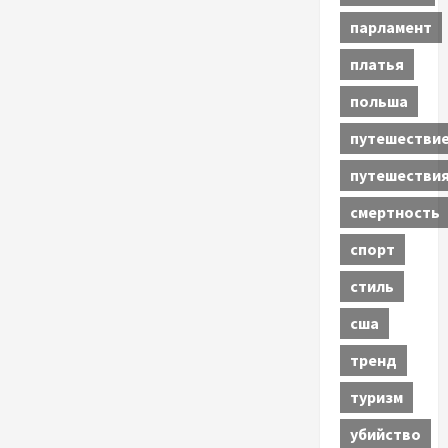
парламент
платья
польша
путешестви
путешестви
смертность
спорт
стиль
сша
тренд
туризм
убийство