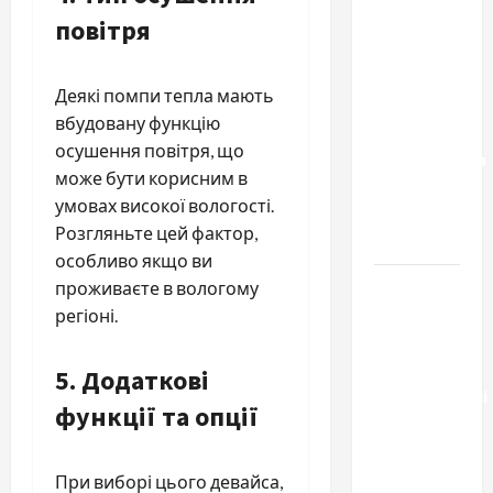
к одному
повітря
результату:
чем
Деякі помпи тепла мають
отличаются
вбудовану функцію
способы
осушення повітря, що
расторжения
може бути корисним в
брака и
умовах високої вологості.
какой
Розгляньте цей фактор,
выбрать
особливо якщо ви
Тягові
проживаєте в вологому
літій-
регіоні.
залізо-
фосфатні
5.
Додаткові
акумуляторні
функції та опції
батареї зі
SMART
BMS
При виборі цього девайса,