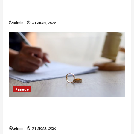
Украинский нотариус во Вроцлаве:
доверенность для Украины
admin
31 июля, 2026
Разное
Два пути к одному результату: чем
отличаются способы расторжения брака и
какой выбрать
admin
31 июля, 2026