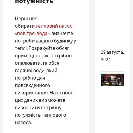
потужність
медицины:
Academy
of
Перш ніж
Advanced
обирати
тепловий насос
Aesthetics
«повітря-вода»
, визначте
в Украине
потреби вашого будинку у
теплі. Розрахуйте обсяг
19 августа,
приміщень, які потрібно
2024
опалювати, та обсяг
гарячої води, який
потрібно для
повсякденного
Разное
використання. На основі
цих даних ви зможете
Чому слід
визначити потрібну
купувати
потужність теплового
надійні
насоса.
зарядні
та пуско-