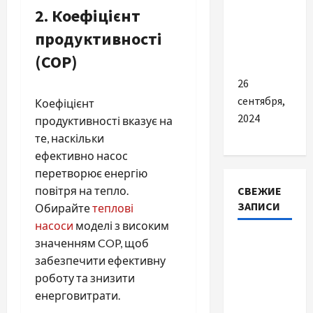
2.
Коефіцієнт
зарядні
пристрої
продуктивності
для авто
(COP)
26
сентября,
Коефіцієнт
2024
продуктивності вказує на
те, наскільки
ефективно насос
перетворює енергію
повітря на тепло.
СВЕЖИЕ
ЗАПИСИ
Обирайте
теплові
насоси
моделі з високим
Наскільки
значенням COP, щоб
важливо
забезпечити ефективну
купити
роботу та знизити
якісне
енерговитрати.
насіння