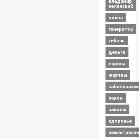
владимир
зеленский
война
генератор
гибель
деньги
европа
жертвы
заболеваем
закон
законы
здоровье
землетрясен