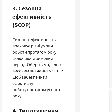
базиліку
3.
Сезонна
ефективність
Чому
важливо
(SCOP)
вибрати
якісні
Сезонна ефективність
запчастини
враховує різні умови
до
роботи протягом року,
тракторів
включаючи зимовий
Украинский
період. Оберіть модель з
нотариус
високим значенням SCOP,
во
щоб забезпечити
Вроцлаве:
ефективну
доверенност
роботу протягом усього
для
року.
Украины
4.
Тип осушення
Два пути