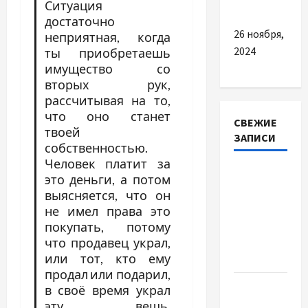
підлог
Ситуация
достаточно
26 ноября,
неприятная, когда
2024
ты приобретаешь
имущество со
вторых рук,
рассчитывая на то,
что оно станет
СВЕЖИЕ
твоей
ЗАПИСИ
собственностью.
Человек платит за
Наскільки
это деньги, а потом
важливо
выясняется, что он
купити
не имел права это
якісне
покупать, потому
насіння
что продавец украл,
или тот, кто ему
базиліку
продал или подарил,
Чому
в своё время украл
важливо
эту вещь.