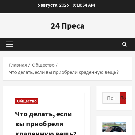
Перейти
6 августа, 2026
9:18:55 AM
к
содержимому
24 Преса
Основное
меню
Главная
Общество
Что делать, если вы приобрели краденную вещь?
Найти:
Общество
Что делать, если
вы приобрели
краденную вещь?