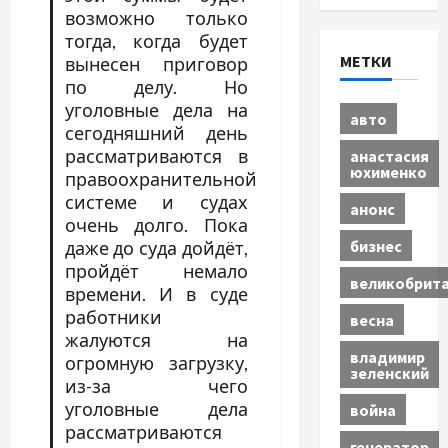
возможно только
тогда, когда будет
МЕТКИ
вынесен приговор
по делу. Но
уголовные дела на
авто
сегодняшний день
рассматриваются в
анастасия
юхименко
правоохранительной
системе и судах
анонс
очень долго. Пока
бизнес
даже до суда дойдёт,
пройдёт немало
великобрит
времени. И в суде
работники
весна
жалуются на
владимир
огромную загрузку,
зеленский
из-за чего
уголовные дела
война
рассматриваются
генератор