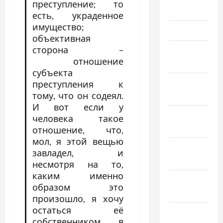
преступление; то
2026
есть, украденное
имущество;
Март 2026
объективная
сторона –
Февраль
отношение
2026
субъекта
Январь
преступления к
2026
тому, что он содеял.
И вот если у
Декабрь
человека такое
2025
отношение, что,
мол, я этой вещью
Ноябрь
завладел, и
2025
несмотря на то,
каким именно
Октябрь
образом это
2025
произошло, я хочу
остаться её
Сентябрь
собственником в