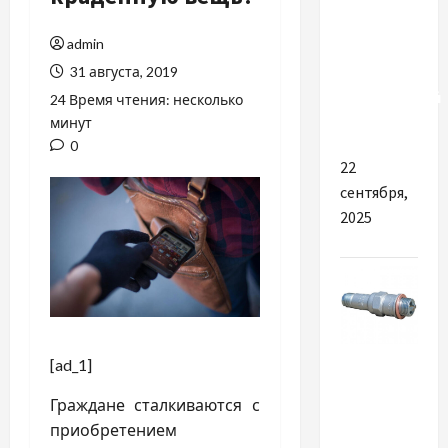
Разное
admin
Что дает
выбор
31 августа, 2019
проверенной
24 Время чтения: несколько
автошколы
минут
0
22
сентября,
2025
Разное
[ad_1]
Avto100 —
Граждане сталкиваются с
большой
приобретением