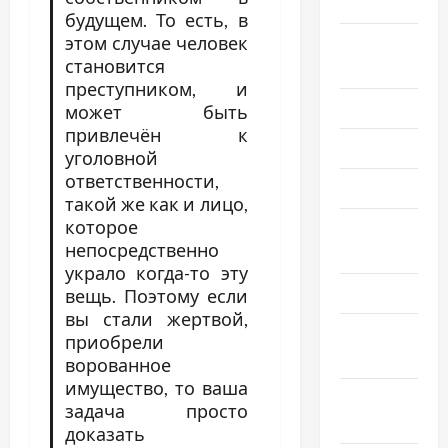
2025
будущем. То есть, в
этом случае человек
Август
становится
2025
преступником, и
Июль 2025
может быть
привлечён к
Июнь 2025
уголовной
ответственности,
Май 2025
такой же как и лицо,
которое
Апрель
непосредственно
2025
украло когда-то эту
Март 2025
вещь. Поэтому если
вы стали жертвой,
Февраль
приобрели
2025
ворованное
имущество, то ваша
Январь
задача просто
2025
доказать