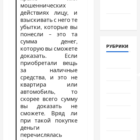
мошеннических
2018
действиях лицу, и
взыскивать с него те
Март 2018
убытки, которые вы
понесли – это та
сумма денег,
РУБРИКИ
которую вы сможете
доказать. Если
Lifestyle
приобретали вещь
за наличные
Uncategorize
средства, и это не
квартира или
Здоровье
автомобиль, то
скорее всего сумму
Красота
вы доказать не
Мода
сможете. Вряд ли
при такой покупке
Наука
деньги
перечислялась
Новости