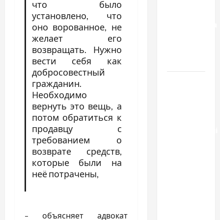
отличаются
что было
способы
установлено, что
расторжения
оно ворованное, не
брака и
желает его
какой
возвращать. Нужно
вести себя как
выбрать
добросовестный
Тягові
гражданин.
літій-
Необходимо
залізо-
вернуть это вещь, а
потом обратиться к
фосфатні
продавцу с
акумуляторні
требованием о
батареї зі
возврате средств,
SMART
которые были на
BMS
неё потрачены,
INVERTER
для
інверторів
– объясняет адвокат
DEYE