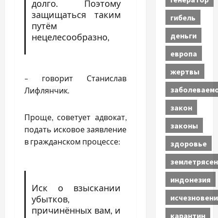
долго. Поэтому
защищаться таким
гибель
путём
деньги
нецелесообразно,
европа
жертвы
– говорит Станислав
заболеваем
Лифлянчик.
закон
Проще, советует адвокат,
законы
подать исковое заявление
в гражданском процессе:
здоровье
землетрясен
индонезия
Иск о взыскании
исчезновени
убытков,
причинённых вам, и
карантин