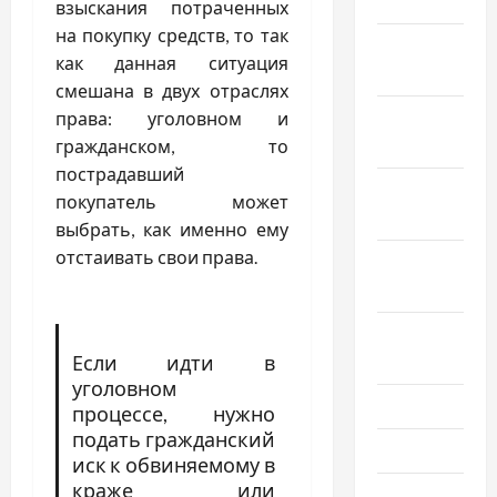
2019
взыскания потраченных
на покупку средств, то так
Декабрь
как данная ситуация
2018
смешана в двух отраслях
Ноябрь
права: уголовном и
2018
гражданском, то
пострадавший
Октябрь
покупатель может
2018
выбрать, как именно ему
отстаивать свои права.
Сентябрь
2018
Август
Если идти в
2018
уголовном
Июль 2018
процессе, нужно
подать гражданский
Июнь 2018
иск к обвиняемому в
краже или
Апрель