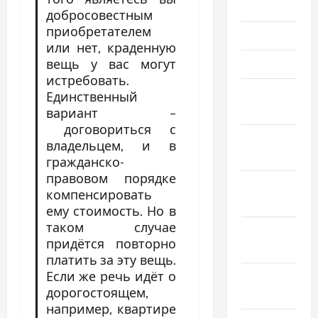
Июль 2021
добросовестным
приобретателем
Июнь 2021
или нет, краденную
вещь у вас могут
Май 2021
истребовать.
Апрель
Единственный
2021
вариант –
договориться с
Февраль
владельцем, и в
2021
гражданско-
правовом порядке
Январь
компенсировать
2021
ему стоимость. Но в
таком случае
Декабрь
придётся повторно
2020
платить за эту вещь.
Если же речь идёт о
Ноябрь
дорогостоящем,
2020
например, квартире