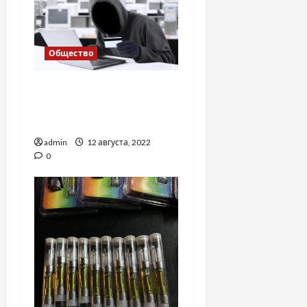
Общество
Мошенничество через
соцсети: как работают
старые и новые схемы
admin
12 августа, 2022
0