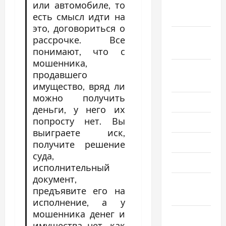
Октябрь
или автомобиле, то
2020
есть смысл идти на
это, договориться о
Сентябрь
рассрочке. Все
2020
понимают, что с
мошенника,
Август
продавшего
2020
имущество, вряд ли
можно получить
Июль 2020
деньги, у него их
попросту нет. Вы
Июнь 2020
выиграете иск,
Май 2020
получите решение
суда,
Март 2020
исполнительный
документ,
Февраль
предъявите его на
2020
исполнение, а у
мошенника денег и
Декабрь
имущества нет, как