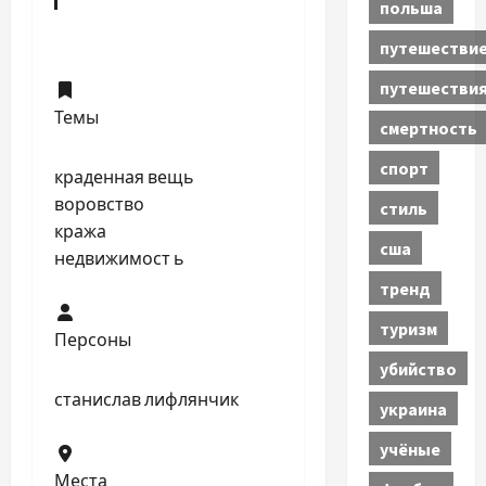
польша
путешестви
путешестви
Темы
смертность
спорт
краденная вещь
воровство
стиль
кража
сша
недвижимост ь
тренд
туризм
Персоны
убийство
станислав лифлянчик
украина
учёные
Места