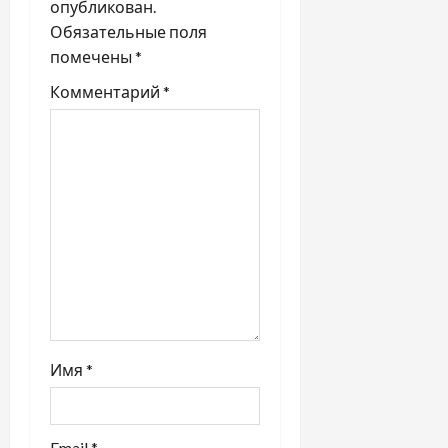
опубликован.
з
Обязательные поля
помечены
*
а
Комментарий
*
п
и
с
и
Имя
*
Email
*