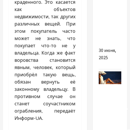
выбор
краденного. Это касается
свечей
как объектов
зажигания
недвижимости, так других
с
различных вещей. При
гарантией
этом покупатель часто
качества
может не знать, что
покупает что-то не у
30 июня,
владельца. Когда же факт
2025
воровства становится
явным, человек, который
приобрёл такую вещь,
обязан вернуть её
Красота
законному владельцу. В
противном случае он
Как лучше
станет соучастником
подчеркнуть
ограбления, передаёт
морской
Информ-UA.
загар, –
рекомендаци