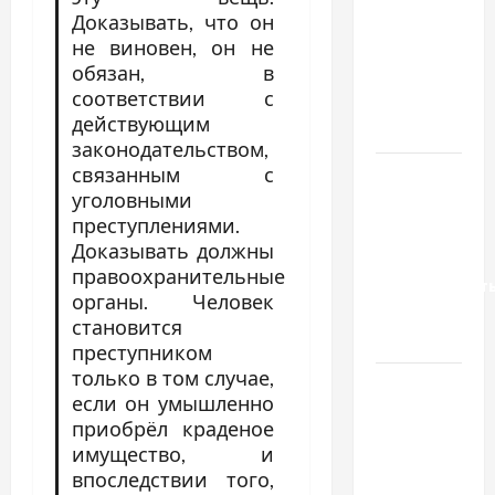
вибрати
Доказывать, что он
не виновен, он не
якісні
обязан, в
запчастини
соответствии с
до
действующим
тракторів
законодательством,
связанным с
Украинский
уголовными
нотариус
преступлениями.
во
Доказывать должны
Вроцлаве:
правоохранительные
доверенност
органы. Человек
для
становится
Украины
преступником
только в том случае,
Два пути
если он умышленно
к одному
приобрёл краденое
результату:
имущество, и
чем
впоследствии того,