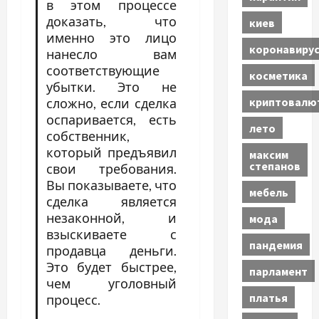
в этом процессе
доказать, что
киев
именно это лицо
коронавиру
нанесло вам
соответствующие
косметика
убытки. Это не
криптовалю
сложно, если сделка
оспаривается, есть
лето
собственник,
который предъявил
максим
степанов
свои требования.
Вы показываете, что
мебель
сделка является
незаконной, и
мода
взыскиваете с
пандемия
продавца деньги.
Это будет быстрее,
парламент
чем уголовный
платья
процесс.