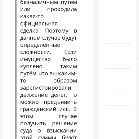
безналичным путём
мира
или проходила
какая-то
Новости
официальная
Украины
сделка. Поэтому в
данном случае будут
Общество
определённые
Политика
сложности. Если
имущество было
Происшестви
куплено таким
путём, что вы каким-
Путешествия
то образом
Разное
зарегистрировали
движение денег, то
Спорт
можно предъявить
гражданский иск. В
Шоу-
этом случае
бизнес
получить решение
суда о взыскании
Экономика
этой суммы будет