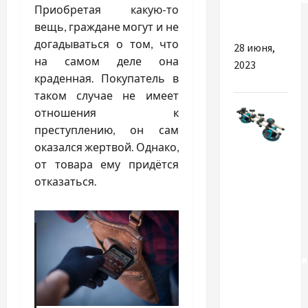
Приобретая какую-то
стилистов
вещь, граждане могут и не
догадываться о том, что
28 июня,
на самом деле она
2023
краденная. Покупатель в
таком случае не имеет
отношения к
преступлению, он сам
оказался жертвой. Однако,
Разное
от товара ему придётся
отказаться.
Якими
плюсами
володіє
професійне
вирівнювання
та підйом
плит