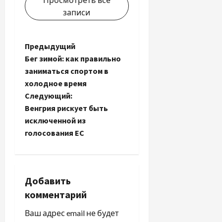
записи
Н
Предыдущий
Бег зимой: как правильно
а
заниматься спортом в
холодное время
в
Следующий:
и
Венгрия рискует быть
исключенной из
г
голосования ЕС
а
ц
Добавить
и
комментарий
я
Ваш адрес email не будет