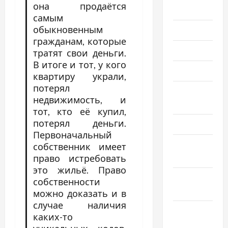
она продаётся
2023
самым
обыкновенным
Июль 2023
гражданам, которые
Июнь 2023
тратят свои деньги.
В итоге и тот, у кого
Май 2023
квартиру украли,
потерял
Апрель
недвижимость, и
2023
тот, кто её купил,
потерял деньги.
Март 2023
Первоначальный
Февраль
собственник имеет
2023
право истребовать
это жильё. Право
Январь
собственности
2023
можно доказать и в
случае наличия
Декабрь
каких-то
2022