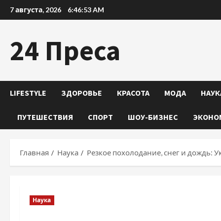
Перейти
7 августа, 2026
6:46:54 AM
к
содержимому
24 Преса
LIFESTYLE
ЗДОРОВЬЕ
КРАСОТА
МОДА
НАУК
ПУТЕШЕСТВИЯ
СПОРТ
ШОУ-БИЗНЕС
ЭКОНО
Главная
Наука
Резкое похолодание, снег и дождь: 
Наука