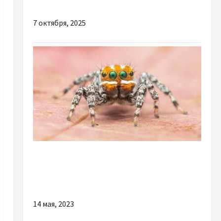
Аграртехнік
7 октября, 2025
Наука
Новый вид паука назвали Немо, в честь
рыбки из мультфильма
14 мая, 2023