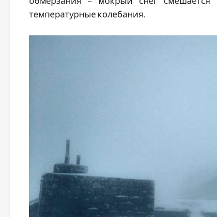
обмерзания – мокрый снег смешается 
температурные колебания.