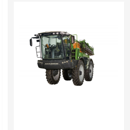
Разное
Самохідні обприскувачі Amazone від Дойче