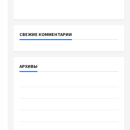
батареї зі SMART BMS INVERTER для
інверторів DEYE
СВЕЖИЕ КОММЕНТАРИИ
АРХИВЫ
Август 2026
Июль 2026
Июнь 2026
Май 2026
Апрель 2026