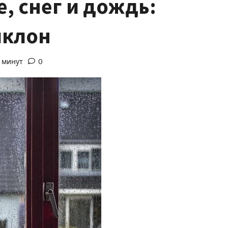
, снег и дождь:
иклон
о минут
0