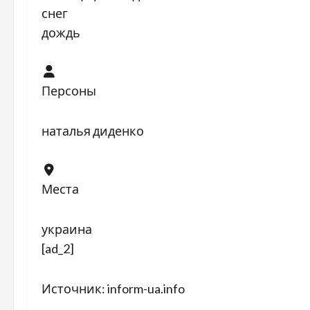
снег
дождь
Персоны
наталья диденко
Места
украина
[ad_2]
Источник:
inform-ua.info