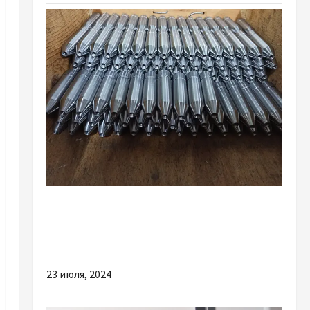
Разное
Які вигоди може запропонувати токарна
обробка ЧПУ
23 июля, 2024