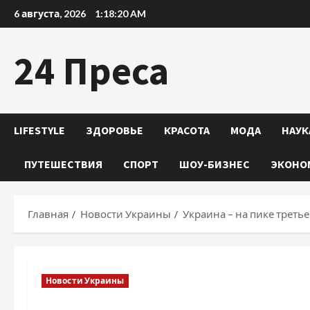
Перейти
6 августа, 2026
1:18:22 AM
к
содержимому
24 Преса
LIFESTYLE
ЗДОРОВЬЕ
КРАСОТА
МОДА
НАУК
ПУТЕШЕСТВИЯ
СПОРТ
ШОУ-БИЗНЕС
ЭКОНО
Главная
Новости Украины
Украина – на пике трет
Новости Украины