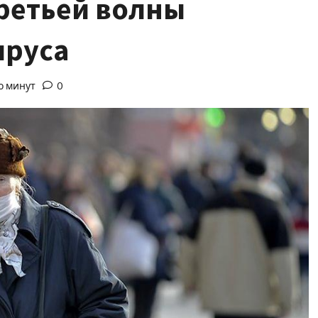
третьей волны
ируса
о минут
0