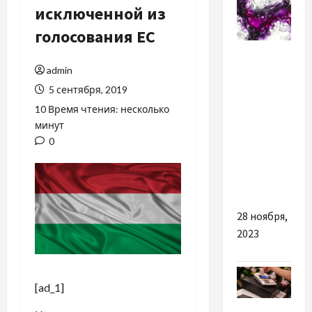
исключенной из
голосования ЕС
Разное
admin
Чому вам
5 сентября, 2019
слід
10 Время чтения: несколько
придбати
минут
спиртові
0
чорнила
для
малювання
28 ноября,
2023
[ad_1]
Экономика