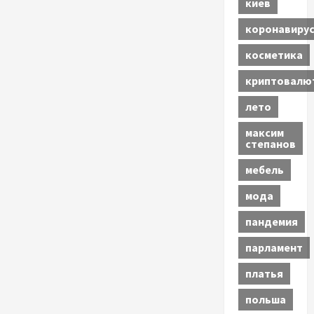
киев
коронавиру
косметика
криптовалю
лето
максим
степанов
мебель
мода
пандемия
парламент
платья
польша