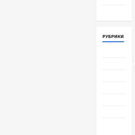
Март 2018
РУБРИКИ
Lifestyle
Uncategorize
Здоровье
Красота
Мода
Наука
Новости
мира