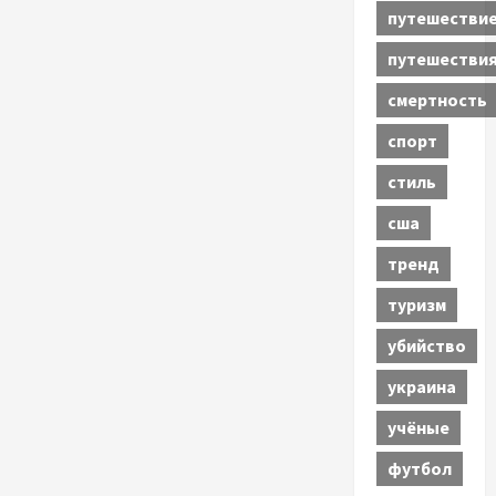
путешестви
путешестви
смертность
спорт
стиль
сша
тренд
туризм
убийство
украина
учёные
футбол