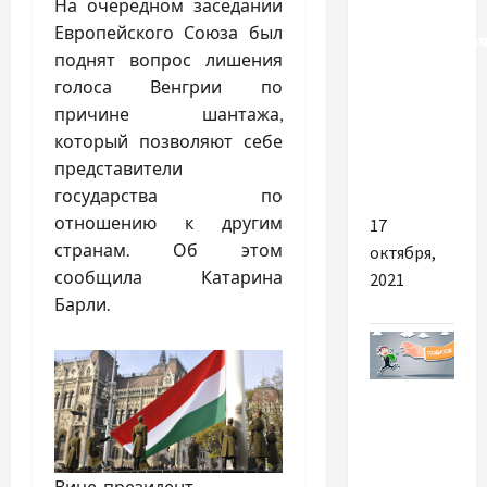
На очередном заседании
Европейского Союза был
Обязательна
поднят вопрос лишения
кассовая
голоса Венгрии по
техника с
причине шантажа,
2022 года:
который позволяют себе
плюсы и
представители
минусы
государства по
отношению к другим
17
странам. Об этом
октября,
сообщила Катарина
2021
Барли.
Экономика
Как в
Украине
Вице-президент