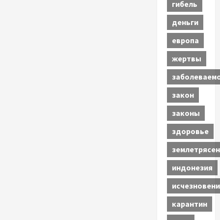
гибель
деньги
европа
жертвы
заболеваем
закон
законы
здоровье
землетрясен
индонезия
исчезновени
карантин