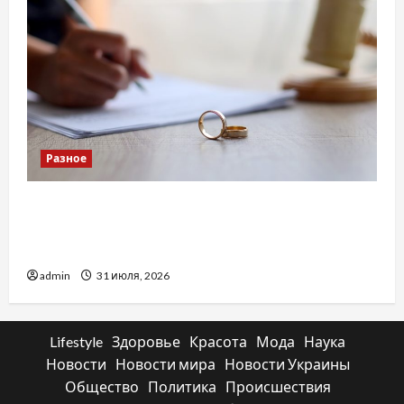
Разное
Два пути к одному результату: чем
отличаются способы расторжения брака и
какой выбрать
admin
31 июля, 2026
Lifestyle
Здоровье
Красота
Мода
Наука
Новости
Новости мира
Новости Украины
Общество
Политика
Происшествия