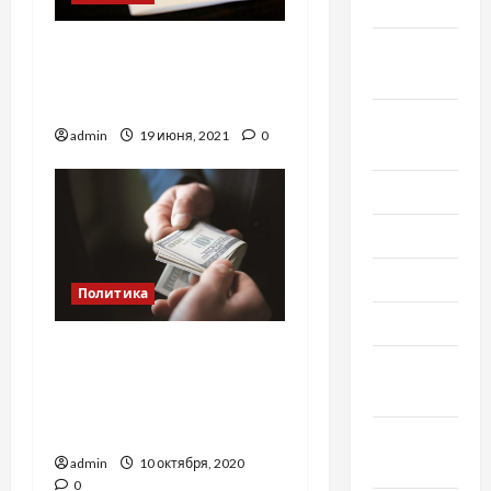
2020
Сентябрь
Закон об олигархах:
2020
плюсы и минусы
документа
Август
admin
19 июня, 2021
0
2020
Июль 2020
Июнь 2020
Май 2020
Политика
Март 2020
Как будет работать
Февраль
закон о разоблачении
2020
коррупционеров, —
эксперт
Декабрь
2019
admin
10 октября, 2020
0