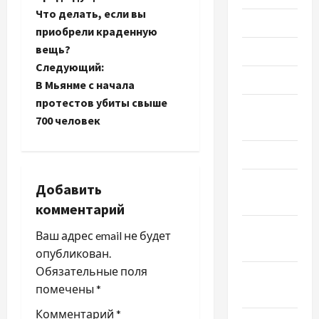
Н
Что делать, если вы
Июль 2023
а
приобрели краденную
вещь?
Июнь 2023
в
Следующий:
Май 2023
и
В Мьянме с начала
протестов убиты свыше
Апрель
г
700 человек
2023
а
Март 2023
ц
Февраль
Добавить
2023
и
комментарий
Январь
я
Ваш адрес email не будет
2023
опубликован.
з
Обязательные поля
Декабрь
помечены
*
2022
а
Комментарий
*