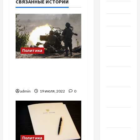
СВЯЗАННЫЕ ИСТОРИИ
Июнь 2021
Май 2021
Апрель
2021
Политика
Февраль
2021
Эскалация на Донбассе
Январь
и стягивание войск: чего
2021
добивается РФ
admin
19 июля, 2022
0
Декабрь
2020
Ноябрь
2020
Октябрь
Политика