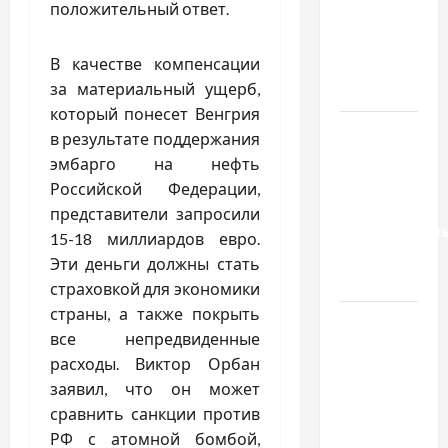
положительный ответ.
якісні
запчастини
В качестве компенсации
до
за материальный ущерб,
тракторів
который понесет Венгрия
Украинский
в результате поддержания
нотариус
эмбарго на нефть
во
Российской Федерации,
Вроцлаве:
представители запросили
доверенност
15-18 миллиардов евро.
для
Эти деньги должны стать
Украины
страховкой для экономики
страны, а также покрыть
Два пути
все непредвиденные
к одному
расходы. Виктор Орбан
результату:
заявил, что он может
чем
сравнить санкции против
отличаются
РФ с атомной бомбой,
способы