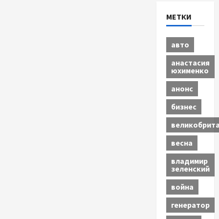
МЕТКИ
авто
анастасия
юхименко
анонс
бизнес
великобрит
весна
владимир
зеленский
война
генератор