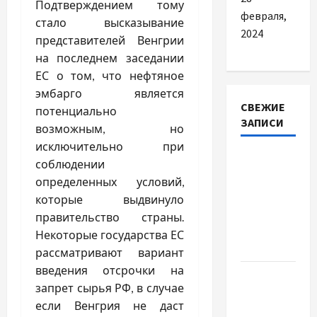
Подтверждением тому
февраля,
стало высказывание
2024
представителей Венгрии
на последнем заседании
ЕС о том, что нефтяное
эмбарго является
СВЕЖИЕ
потенциально
ЗАПИСИ
возможным, но
исключительно при
Наскільки
соблюдении
важливо
определенных условий,
купити
которые выдвинуло
якісне
правительство страны.
насіння
Некоторые государства ЕС
базиліку
рассматривают вариант
введения отсрочки на
Чому
запрет сырья РФ, в случае
важливо
если Венгрия не даст
вибрати