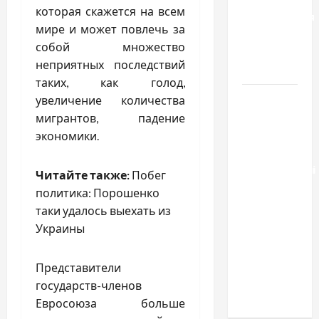
которая скажется на всем
расторжения
мире и может повлечь за
брака и
собой множество
какой
неприятных последствий
выбрать
таких, как голод,
Тягові
увеличение количества
літій-
мигрантов, падение
залізо-
экономики.
фосфатні
акумуляторні
Читайте также:
Побег
батареї зі
политика: Порошенко
SMART
таки удалось выехать из
BMS
Украины
INVERTER
для
Представители
інверторів
государств-членов
DEYE
Евросоюза больше