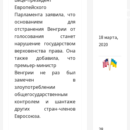
работает
Европейского
добровольно
Парламента заявила, что
декларирова
основанием для
имущества
отстранения Венгрии от
голосования станет
18 марта,
нарушение государством
2020
верховенства права. Она
также добавила, что
премьер-министр
Венгрии не раз был
Разное
замечен в
Сайти для
злоупотреблении
продажу
общегосударственным
товарів
контролем и шантаже
за
других стран-членов
кордоном
Евросоюза.
28