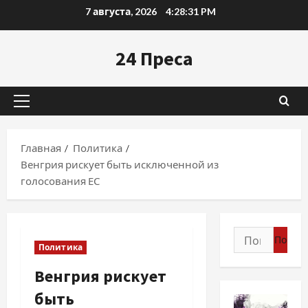
Перейти
7 августа, 2026
4:28:32 PM
к
содержимому
24 Преса
Основное
меню
Главная
Политика
Венгрия рискует быть исключенной из
голосования ЕС
Найти:
Политика
Венгрия рискует
быть