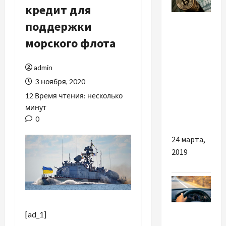
кредит для
Новости
поддержки
Украины
морского флота
В Украине
привлекают
admin
инвестиции
3 ноября, 2020
в
12 Время чтения: несколько
открытие
минут
криптоферм
0
24 марта,
2019
Разное
[ad_1]