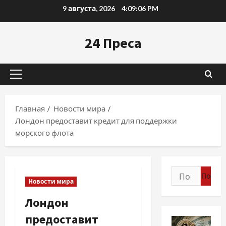
Перейти
9 августа, 2026
4:09:07 PM
к
содержимому
24 Преса
Основное
меню
Главная
Новости мира
Лондон предоставит кредит для поддержки
морского флота
Найти:
Новости мира
Лондон
предоставит