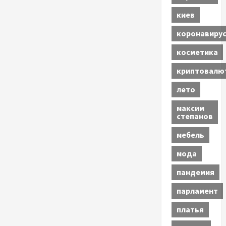
киев
коронавиру
косметика
криптовалю
лето
максим
степанов
мебель
мода
пандемия
парламент
платья