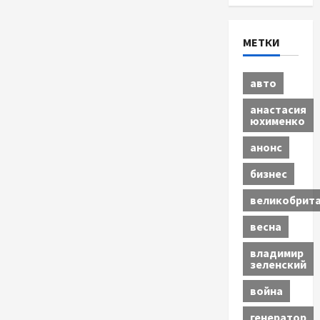
МЕТКИ
авто
анастасия
юхименко
анонс
бизнес
великобрит
весна
владимир
зеленский
война
генератор