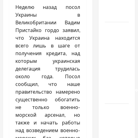
тривалого
Неделю назад посол
вживання
Украины в
алкоголю
Великобритании Вадим
Приватний
Пристайко гордо заявил,
будинок
что Украина находится
престарілих
всего лишь в шаге от
«Рідні
получения кредита, над
Серця»:
которым украинская
сучасні
делегация трудилась
підходи
около года. Посол
до
сообщил, что наше
геріатричного
правительство намерено
догляду
существенно обогатить
не только военно-
Автосервис
морской арсенал, но
СТО
также и начать работы
Skoda в
над возведением военно-
Молдове:
морских баз, которые