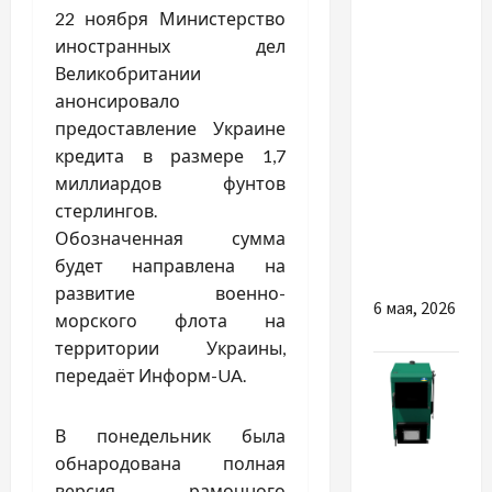
Такси
22 ноября Министерство
Одесса —
иностранных дел
Кишинев:
Великобритании
как
анонсировало
доехать
предоставление Украине
комфортно,
кредита в размере 1,7
вовремя и
миллиардов фунтов
без
стерлингов.
лишней
Обозначенная сумма
суеты
будет направлена на
развитие военно-
6 мая, 2026
морского флота на
территории Украины,
передаёт Информ-UA.
В понедельник была
Разное
обнародована полная
версия рамочного