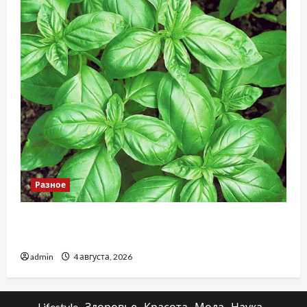
Разное
Наскільки важливо купити якісне насіння
базиліку
admin
4 августа, 2026
Lifestyle
Здоровье
Красота
Мода
Наука