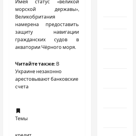
Имея статус «великой
Апрель
морской державы»,
2024
Великобритания
Март 2024
намерена предоставить
защиту навигации
Февраль
гражданских судов в
2024
акватории Чёрного моря.
Январь
2024
Читайте также:
В
Украине незаконно
Декабрь
арестовывают банковские
2023
счета
Ноябрь
2023
Октябрь
Темы
2023
Сентябрь
кредит