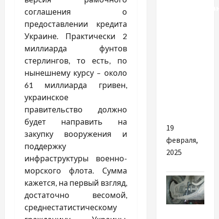
Твердопалив
соглашения о
котел
предоставлении кредита
Зубр 10
Украине. Практически 2
кВт:
миллиарда фунтов
оптимальне
стерлингов, то есть, по
рішення
нынешнему курсу
–
около
для
61 миллиарда гривен,
вашого
украинское
будинку
правительство должно
будет направить на
19
закупку вооружения и
февраля,
поддержку
2025
инфраструктуры военно-
морского флота. Сумма
кажется, на первый взгляд,
достаточно весомой,
среднестатистическому
Разное