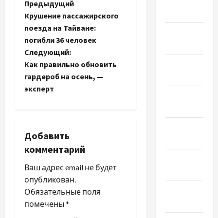
Февраль
Н
Предыдущий
2022
Крушение пассажирского
а
поезда на Тайване:
Январь
погибли 36 человек
в
2022
Следующий:
Декабрь
и
Как правильно обновить
2021
гардероб на осень, —
г
эксперт
Ноябрь
а
2021
ц
Октябрь
Добавить
2021
и
комментарий
Сентябрь
я
Ваш адрес email не будет
2021
опубликован.
з
Август
Обязательные поля
2021
помечены
*
а