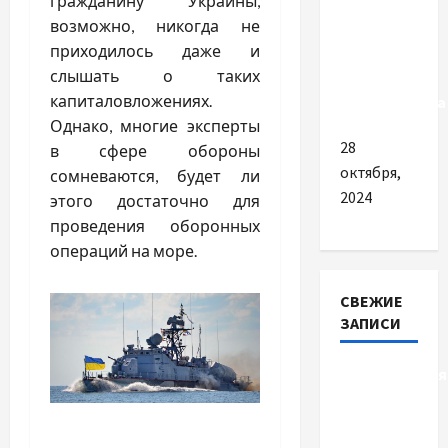
гражданину Украины,
возможно, никогда не
Як
приходилось даже и
працюють
слышать о таких
втулки
капиталовложениях.
стабілізатора
Однако, многие эксперты
28
в сфере обороны
октября,
сомневаются, будет ли
2024
этого достаточно для
проведения оборонных
операций на море.
СВЕЖИЕ
ЗАПИСИ
Детоксикація
організму
після