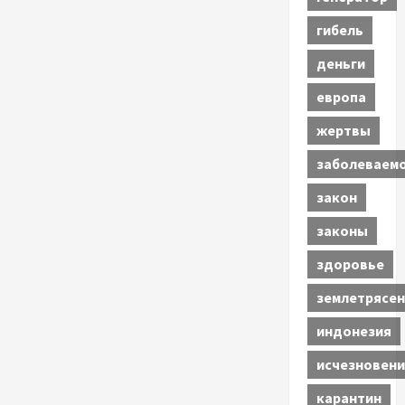
гибель
деньги
европа
жертвы
заболеваем
закон
законы
здоровье
землетрясен
индонезия
исчезновени
карантин