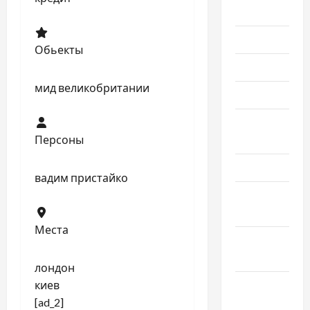
2023
Июль 2023
Обьекты
Июнь 2023
мид великобритании
Май 2023
Апрель
2023
Персоны
Март 2023
вадим пристайко
Февраль
2023
Места
Январь
2023
лондон
Декабрь
киев
2022
[ad_2]