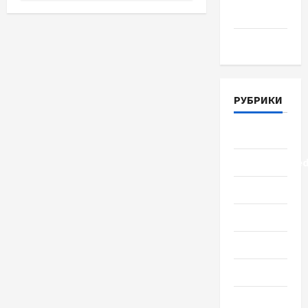
2018
Март 2018
РУБРИКИ
Lifestyle
Uncategorize
Здоровье
Красота
Мода
Наука
Новости