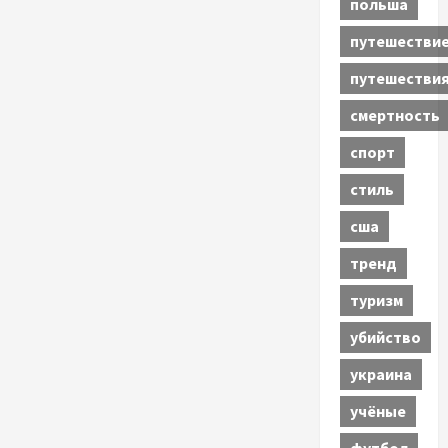
польша
путешестви
путешестви
смертность
спорт
стиль
сша
тренд
туризм
убийство
украина
учёные