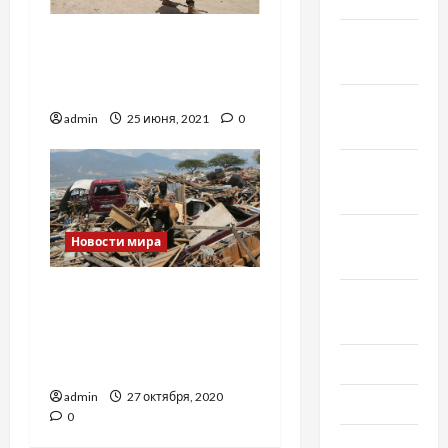
Декабрь
Штурм тюрьмы в
2018
Нигерии: сбежали более
1800 заключённых
Ноябрь
admin
25 июня, 2021
0
2018
Октябрь
2018
Сентябрь
Новости мира
2018
На острове Ява
Август
вследствие
2018
землетрясения погибли
Июль 2018
7 человек
admin
27 октября, 2020
Июнь 2018
0
Апрель