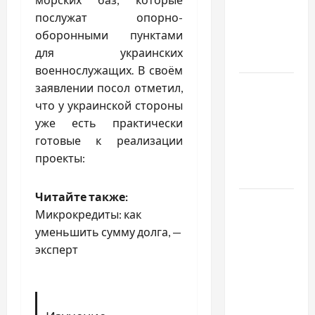
с какими
послужат опорно-
проблемами
оборонными пунктами
чаще
для украинских
обращаются
военнослужащих. В своём
Наскільки
заявлении посол отметил,
важливо
что у украинской стороны
купити
уже есть практически
якісне
готовые к реализации
насіння
проекты:
базиліку
Читайте также:
Чому
Микрокредиты: как
важливо
уменьшить сумму долга, —
вибрати
эксперт
якісні
запчастини
до
тракторів