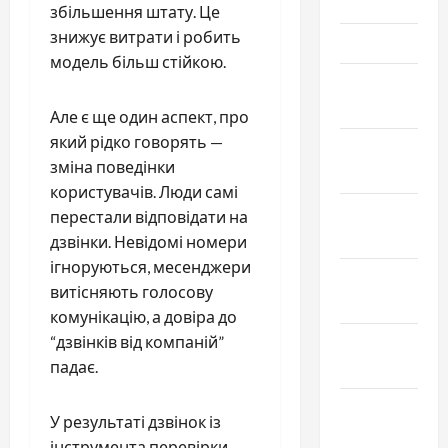
2026
збільшення штату. Це
знижує витрати і робить
Март 2026
модель більш стійкою.
Февраль
2026
Але є ще один аспект, про
який рідко говорять —
Январь
зміна поведінки
2026
користувачів. Люди самі
Декабрь
перестали відповідати на
2025
дзвінки. Невідомі номери
ігноруються, месенджери
Ноябрь
витісняють голосову
2025
комунікацію, а довіра до
“дзвінків від компаній”
Октябрь
падає.
2025
Сентябрь
У результаті дзвінок із
2025
інструмента перевірки