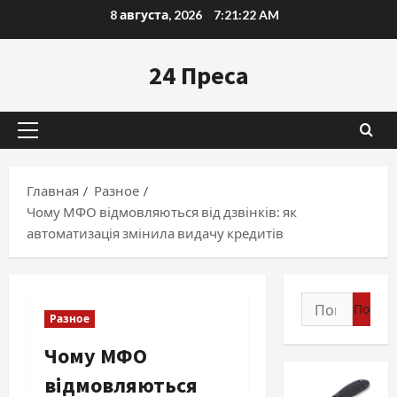
Перейти
8 августа, 2026
7:21:23 AM
к
содержимому
24 Преса
Основное
меню
Главная
Разное
Чому МФО відмовляються від дзвінків: як
автоматизація змінила видачу кредитів
Найти:
Разное
Чому МФО
відмовляються