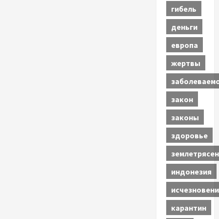
гибель
деньги
европа
жертвы
заболеваем
закон
законы
здоровье
землетрясен
индонезия
исчезновени
карантин