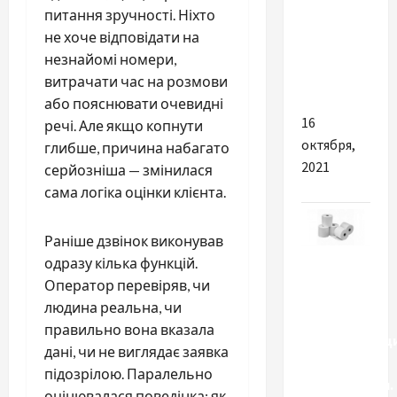
питання зручності. Ніхто
оползни,
не хоче відповідати на
погибли
незнайомі номери,
более 40
витрачати час на розмови
человек
або пояснювати очевидні
16
речі. Але якщо копнути
октября,
глибше, причина набагато
2021
серйозніша — змінилася
сама логіка оцінки клієнта.
Раніше дзвінок виконував
Разное
одразу кілька функцій.
Оператор перевіряв, чи
Кассовая
людина реальна, чи
лента:
правильно вона вказала
Классификац
дані, чи не виглядає заявка
и
підозрілою. Паралельно
особенности.
оцінювалася поведінка: як