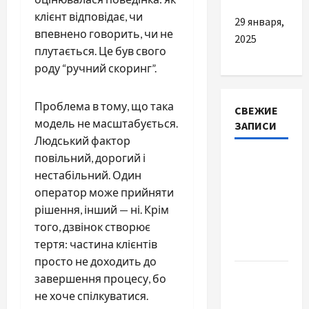
клієнт відповідає, чи
29 января,
впевнено говорить, чи не
2025
плутається. Це був свого
роду “ручний скоринг”.
Проблема в тому, що така
СВЕЖИЕ
модель не масштабується.
ЗАПИСИ
Людський фактор
повільний, дорогий і
Наскільки
нестабільний. Один
важливо
оператор може прийняти
купити
рішення, інший — ні. Крім
якісне
того, дзвінок створює
насіння
тертя: частина клієнтів
базиліку
просто не доходить до
Чому
завершення процесу, бо
важливо
не хоче спілкуватися.