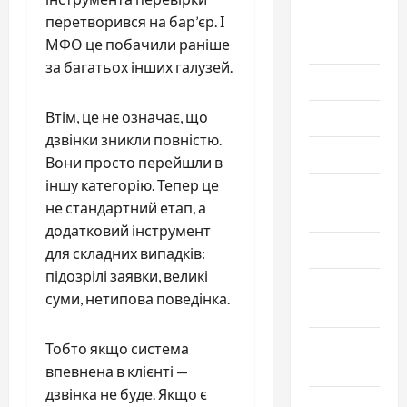
перетворився на бар’єр. І
Август
МФО це побачили раніше
2025
за багатьох інших галузей.
Июль 2025
Втім, це не означає, що
Июнь 2025
дзвінки зникли повністю.
Май 2025
Вони просто перейшли в
іншу категорію. Тепер це
Апрель
не стандартний етап, а
2025
додатковий інструмент
Март 2025
для складних випадків:
підозрілі заявки, великі
Февраль
суми, нетипова поведінка.
2025
Январь
Тобто якщо система
2025
впевнена в клієнті —
дзвінка не буде. Якщо є
Декабрь