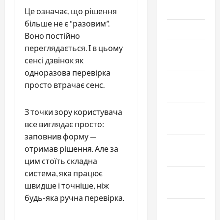
2024
Це означає, що рішення
більше не є “разовим”.
Март 2024
Воно постійно
переглядається. І в цьому
Февраль
сенсі дзвінок як
2024
одноразова перевірка
Январь
просто втрачає сенс.
2024
З точки зору користувача
Декабрь
все виглядає просто:
2023
заповнив форму —
Ноябрь
отримав рішення. Але за
2023
цим стоїть складна
система, яка працює
Октябрь
швидше і точніше, ніж
2023
будь-яка ручна перевірка.
Сентябрь