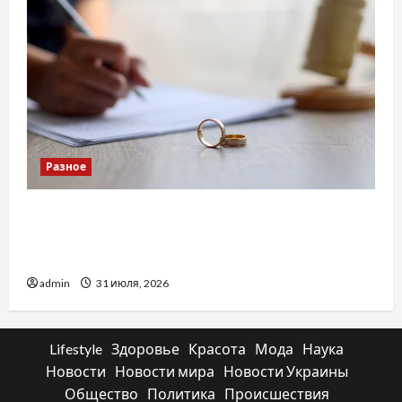
Разное
Два пути к одному результату: чем
отличаются способы расторжения брака и
какой выбрать
admin
31 июля, 2026
Lifestyle
Здоровье
Красота
Мода
Наука
Новости
Новости мира
Новости Украины
Общество
Политика
Происшествия