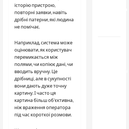
способы
історію пристрою,
расторжения
повторні заявки, навіть
брака и
дрібні патерни, які людина
какой
не помічає.
выбрать
Тягові
Наприклад, система може
літій-
оцінювати, як користувач
залізо-
перемикається між
фосфатні
полями, чи копіює дані, чи
акумуляторні
вводить вручну. Це
батареї зі
дрібниці, але в сукупності
SMART
вони дають дуже точну
BMS
картину. І часто ця
INVERTER
картина більш об’єктивна,
для
ніж враження оператора
інверторів
під час короткої розмови.
DEYE