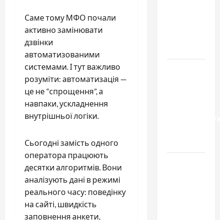
вибрати
якісні
Саме тому МФО почали
запчастини
активно замінювати
до
дзвінки
тракторів
автоматизованими
системами. І тут важливо
Украинский
розуміти: автоматизація —
нотариус
це не “спрощення”, а
во
навпаки, ускладнення
Вроцлаве:
внутрішньої логіки.
доверенност
для
Украины
Сьогодні замість одного
оператора працюють
Два пути
десятки алгоритмів. Вони
к одному
аналізують дані в режимі
результату:
реального часу: поведінку
чем
на сайті, швидкість
отличаются
заповнення анкети,