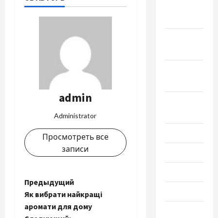
Ноябрь
2022
Октябрь
2022
Сентябрь
2022
admin
Август
2022
Administrator
Июль 2022
Просмотреть все
записи
Июнь 2022
Май 2022
Н
Предыдущий
Март 2022
Як вибрати найкращі
а
аромати для дому
Февраль