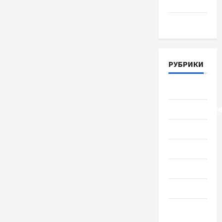
2018
Март 2018
РУБРИКИ
Lifestyle
Uncategorize
Здоровье
Красота
Мода
Наука
Новости
мира