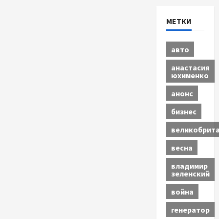
МЕТКИ
авто
анастасия
юхименко
анонс
бизнес
великобрит
весна
владимир
зеленский
война
генератор