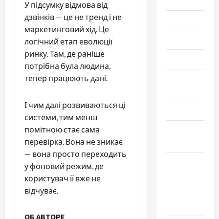
2023
У підсумку відмова від
дзвінків — це не тренд і не
Июль 2023
маркетинговий хід. Це
Июнь 2023
логічний етап еволюції
ринку. Там, де раніше
Май 2023
потрібна була людина,
тепер працюють дані.
Апрель
2023
І чим далі розвиваються ці
Март 2023
системи, тим менш
помітною стає сама
Февраль
перевірка. Вона не зникає
2023
— вона просто переходить
Январь
у фоновий режим, де
2023
користувач її вже не
відчуває.
Декабрь
2022
ОБ АВТОРЕ