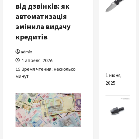
від дзвінків: як
автоматизація
Разное
змінила видачу
Benchmade:
кредитів
когда
надёжность
admin
становится
1 апреля, 2026
стандартом
15 Время чтения: несколько
1 июня,
минут
2025
Разное
Регулируемы