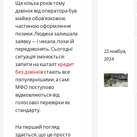
Ще кілька років тому
опоры
дзвінок від оператора був
ELESA+GANTER
майже обов’язковою
надежность
частиною оформлення
и
позики. Людина залишала
универсально
заявку — і чекала, поки їй
передзвонять. Сьогодні
22 ноября,
ситуація змінюється:
2024
запити на кшталт
кредит
без дзвінків
стають все
популярнішими, а самі
МФО поступово
Происшестви
відмовляються від
голосової перевірки як
В
стандарту.
Индонезии
–
На перший погляд
наводнения
здається, що це просто
и