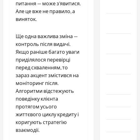
питання — може з’явитися.
2024
Але це вже не правило, а
виняток.
Ноябрь
2024
Ще одна важлива зміна —
Октябрь
контроль після видачі.
2024
Якщо раніше багато уваги
приділялося перевірці
Сентябрь
перед схваленням, то
2024
зараз акцент змістився на
Август
моніторинг після.
2024
Алгоритми відстежують
поведінку клієнта
Июль 2024
протягом усього
Июнь 2024
життєвого циклу кредиту і
коригують стратегію
Май 2024
взаємодії.
Апрель