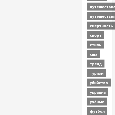
путешестви
путешестви
смертность
спорт
стиль
сша
тренд
туризм
убийство
украина
учёные
футбол