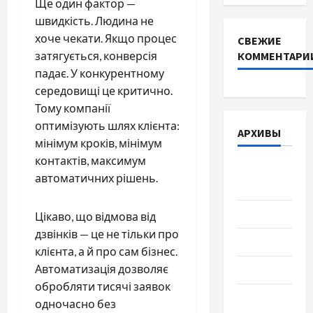
Ще один фактор —
швидкість. Людина не
хоче чекати. Якщо процес
СВЕЖИЕ
затягується, конверсія
КОММЕНТАРИ
падає. У конкурентному
середовищі це критично.
Тому компанії
оптимізують шлях клієнта:
АРХИВЫ
мінімум кроків, мінімум
контактів, максимум
Август
автоматичних рішень.
2026
Июль 2026
Цікаво, що відмова від
дзвінків — це не тільки про
Июнь 2026
клієнта, а й про сам бізнес.
Автоматизація дозволяє
Май 2026
обробляти тисячі заявок
Апрель
одночасно без