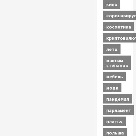
киев
коронавиру
косметика
криптовалю
лето
максим
степанов
мебель
мода
пандемия
парламент
платья
польша