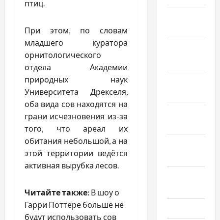
птиц.
Январь
2026
При этом, по словам
младшего куратора
Декабрь
орнитологического
2025
отдела Академии
природных наук
Ноябрь
Университета Дрекселя,
2025
оба вида сов находятся на
Октябрь
грани исчезновения из-за
2025
того, что ареал их
обитания небольшой, а на
Сентябрь
этой территории ведётся
2025
активная вырубка лесов.
Август
2025
Читайте также:
В шоу о
Гарри Поттере больше не
Июль 2025
будут использовать сов