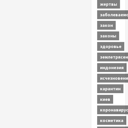
жертвы
заболеваем
закон
законы
здоровье
землетрясен
индонезия
исчезновени
карантин
киев
коронавиру
косметика