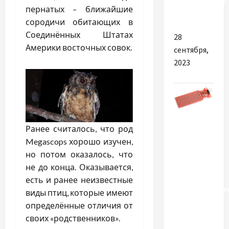
цифровізації
пернатых – ближайшие
суспільства
сородичи обитающих в
Соединённых Штатах
28
Америки восточных совок.
сентября,
2023
Разное
Ранее считалось, что род
Лучшие
Megascops хорошо изучен,
советы
но потом оказалось, что
по
не до конца. Оказывается,
выбору
есть и ранее неизвестные
эффективног
виды птиц, которые имеют
датчика
определённые отличия от
уровня
своих «родственников».
воды