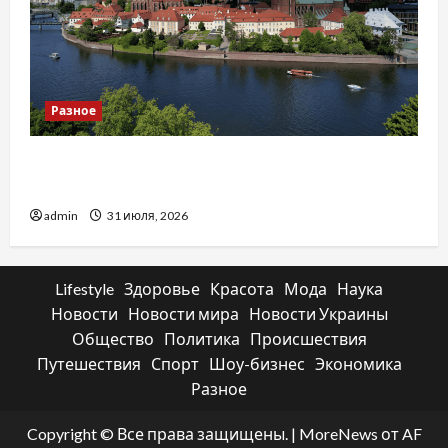
Разное
Украинский нотариус во Вроцлаве:
доверенность для Украины
admin
31 июля, 2026
Lifestyle
Здоровье
Красота
Мода
Наука
Новости
Новости мира
Новости Украины
Общество
Политика
Происшествия
Путешествия
Спорт
Шоу-бизнес
Экономика
Разное
Copyright © Все права защищены.
|
MoreNews
от AF