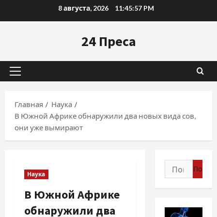
Перейти
8 августа, 2026
11:45:58 PM
к
содержимому
24 Преса
Основное
меню
Главная
Наука
В Южной Африке обнаружили два новых вида сов,
они уже вымирают
Найти:
Наука
В Южной Африке
обнаружили два