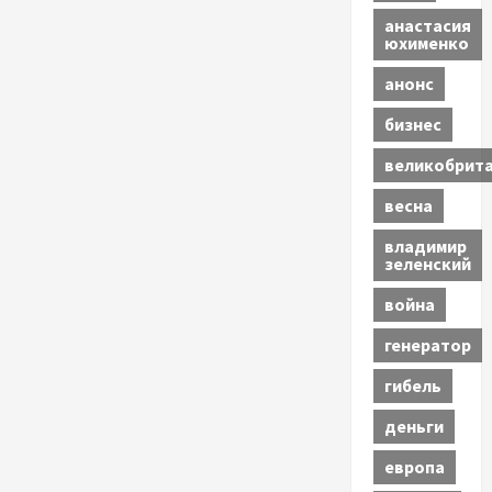
анастасия
юхименко
анонс
бизнес
великобрит
весна
владимир
зеленский
война
генератор
гибель
деньги
европа