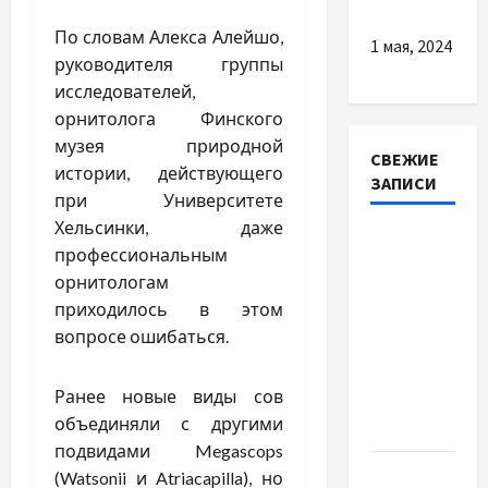
По словам Алекса Алейшо,
1 мая, 2024
руководителя группы
исследователей,
орнитолога Финского
музея природной
СВЕЖИЕ
истории, действующего
ЗАПИСИ
при Университете
Хельсинки, даже
Автосервис
профессиональным
СТО
орнитологам
Skoda в
приходилось в этом
Молдове:
вопросе ошибаться.
с какими
проблемами
Ранее новые виды сов
чаще
объединяли с другими
обращаются
подвидами Megascops
Наскільки
(Watsonii и Atriacapilla), но