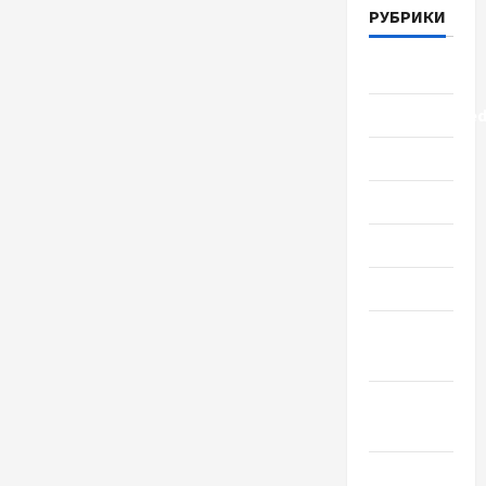
РУБРИКИ
Lifestyle
Uncategorize
Здоровье
Красота
Мода
Наука
Новости
мира
Новости
Украины
Общество