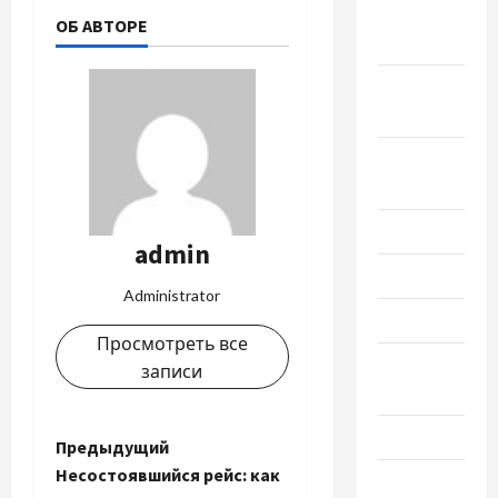
Октябрь
ОБ АВТОРЕ
2024
Сентябрь
2024
Август
2024
Июль 2024
admin
Июнь 2024
Administrator
Май 2024
Просмотреть все
Апрель
записи
2024
Март 2024
Н
Предыдущий
Несостоявшийся рейс: как
Февраль