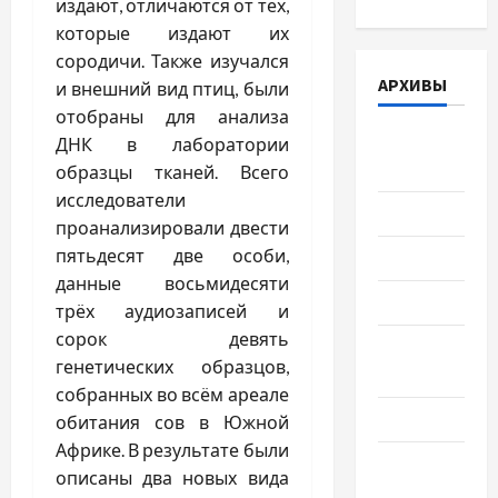
издают, отличаются от тех,
которые издают их
сородичи. Также изучался
АРХИВЫ
и внешний вид птиц, были
отобраны для анализа
Август
ДНК в лаборатории
2026
образцы тканей. Всего
исследователи
Июль 2026
проанализировали двести
пятьдесят две особи,
Июнь 2026
данные восьмидесяти
Май 2026
трёх аудиозаписей и
сорок девять
Апрель
генетических образцов,
2026
собранных во всём ареале
Март 2026
обитания сов в Южной
Африке. В результате были
Февраль
описаны два новых вида
2026