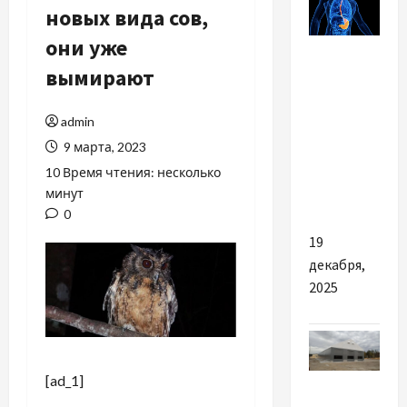
новых вида сов,
они уже
Разное
вымирают
Рак
пищевода:
admin
что
9 марта, 2023
важно
10 Время чтения: несколько
знать
минут
каждому
0
19
декабря,
2025
[ad_1]
Разное