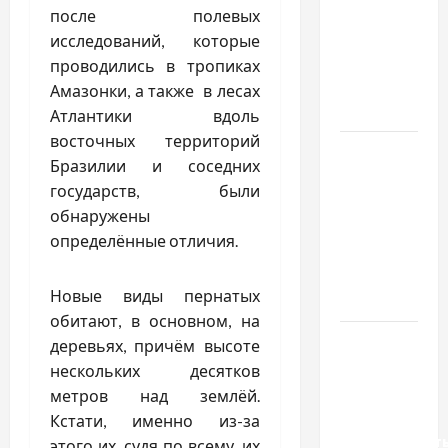
важливо
после полевых
купити
исследований, которые
якісне
проводились в тропиках
насіння
Амазонки, а также в лесах
базиліку
Атлантики вдоль
восточных территорий
Чому
Бразилии и соседних
важливо
государств, были
вибрати
обнаружены
якісні
определённые отличия.
запчастини
до
Новые виды пернатых
тракторів
обитают, в основном, на
Украинский
деревьях, причём высоте
нотариус
нескольких десятков
во
метров над землёй.
Вроцлаве:
Кстати, именно из-за
доверенност
этого их, судя по всему, их