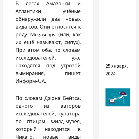
В лесах Амазонки и
Чому
Атлантики учёные
тентовий
обнаружили два новых
ангар
вида сов. Они относятся к
кращий
роду Megascops (или, как
за
их ещё называют, сипух).
капітальне
При этом оба, по словам
будівництво
исследователей, уже
находятся под угрозой
25 января,
вымирания, пишет
2024
Информ-UA.
По словам Джона Бейтса,
одного из авторов
Разное
исследователей, куратора
по птицам Филд-музея,
Позитивний
который находится в
вплив
Чикаго, новые виды