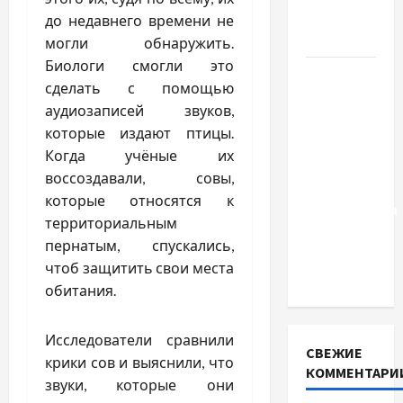
для
до недавнего времени не
Украины
могли обнаружить.
Биологи смогли это
Два пути
сделать с помощью
к одному
аудиозаписей звуков,
результату:
которые издают птицы.
чем
Когда учёные их
отличаются
воссоздавали, совы,
способы
которые относятся к
расторжения
территориальным
брака и
пернатым, спускались,
какой
чтоб защитить свои места
выбрать
обитания.
Исследователи сравнили
СВЕЖИЕ
крики сов и выяснили, что
КОММЕНТАРИ
звуки, которые они