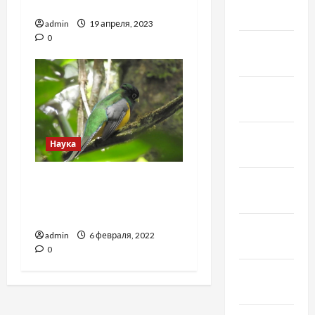
помощью отходов кофе
2021
admin
19 апреля, 2023
0
Февраль
2021
Январь
2021
Декабрь
Наука
2020
В мире учёные всё чаще
Ноябрь
выявляют новые виды
2020
представителей фауны
Октябрь
admin
6 февраля, 2022
2020
0
Сентябрь
2020