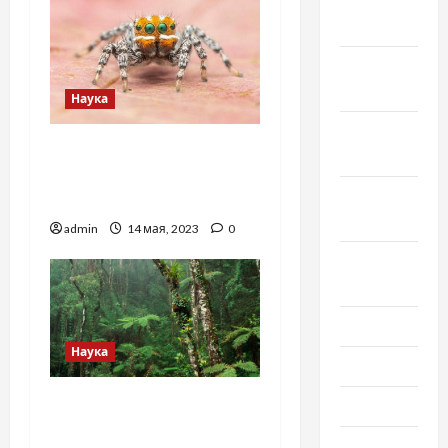
Декабрь
2021
Ноябрь
2021
Наука
Октябрь
Новый вид паука
2021
назвали Немо, в честь
Сентябрь
рыбки из мультфильма
2021
admin
14 мая, 2023
0
Август
2021
Июль 2021
Наука
Июнь 2021
Тропические леса
Май 2021
восстанавливают с
Апрель