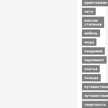
криптовалю
лето
максим
степанов
мебель
мода
пандемия
парламент
платья
польша
путешестви
путешестви
смертность