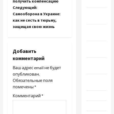
а
получить компенсацию
2024
Следующий:
в
Январь
Самооборона в Украине:
2024
и
как не сесть в тюрьму,
защищая свою жизнь
Декабрь
г
2023
а
Ноябрь
Добавить
2023
ц
комментарий
Октябрь
и
Ваш адрес email не будет
2023
я
опубликован.
Сентябрь
Обязательные поля
з
2023
помечены
*
а
Июль 2023
Комментарий
*
Июнь 2023
п