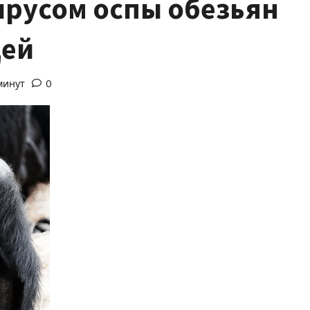
ирусом оспы обезьян
дей
минут
0