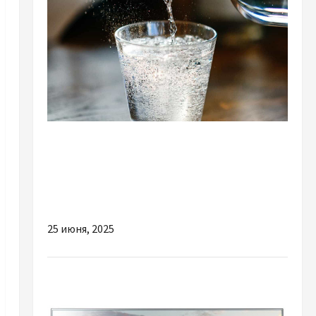
Разное
Ви п’єте ЦЕ щодня? Приховані токсини у
вашій воді (і як фільтр може стати їх
ДЖЕРЕЛОМ!).
25 июня, 2025