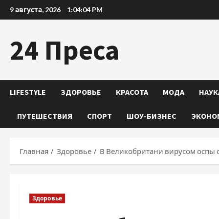
Перейти
9 августа, 2026
1:04:05 PM
к
содержимому
24 Преса
LIFESTYLE
ЗДОРОВЬЕ
КРАСОТА
МОДА
НАУК
ПУТЕШЕСТВИЯ
СПОРТ
ШОУ-БИЗНЕС
ЭКОНО
Главная
Здоровье
В Великобритани вирусом оспы 
Здоровье