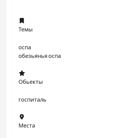
Темы
оспа
обезьянья оспа
Обьекты
госпиталь
Места