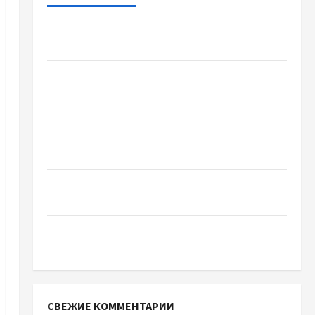
Детоксикація організму після тривалого
вживання алкоголю
Приватний будинок престарілих «Рідні
Серця»: сучасні підходи до геріатричного
догляду
Автосервис СТО Skoda в Молдове: с какими
проблемами чаще обращаются
Наскільки важливо купити якісне насіння
базиліку
Чому важливо вибрати якісні запчастини до
тракторів
СВЕЖИЕ КОММЕНТАРИИ