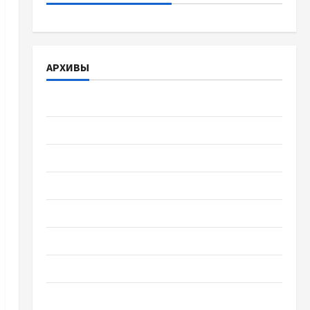
АРХИВЫ
Август 2026
Июль 2026
Июнь 2026
Май 2026
Апрель 2026
Март 2026
Февраль 2026
Январь 2026