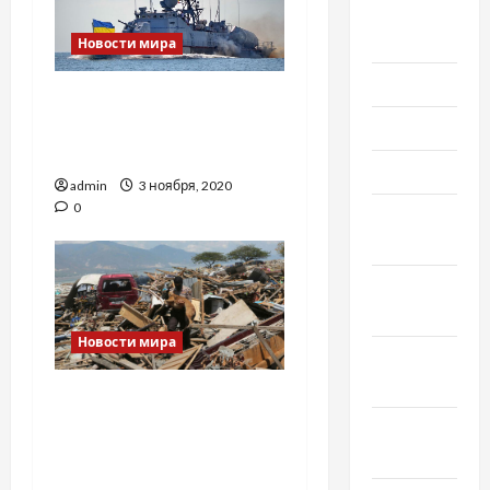
Август
2021
Новости мира
Июль 2021
Лондон предоставит
кредит для поддержки
Июнь 2021
морского флота
Май 2021
admin
3 ноября, 2020
0
Апрель
2021
Февраль
2021
Новости мира
Январь
2021
На острове Ява
вследствие
Декабрь
землетрясения погибли
2020
7 человек