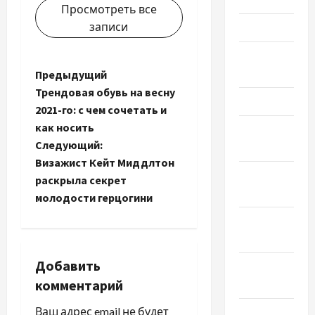
Просмотреть все
записи
Май 2024
Апрель
2024
Н
Предыдущий
Трендовая обувь на весну
Март 2024
а
2021-го: с чем сочетать и
как носить
Февраль
в
Следующий:
2024
и
Визажист Кейт Миддлтон
Январь
раскрыла секрет
г
2024
молодости герцогини
Декабрь
а
2023
ц
Добавить
Ноябрь
и
комментарий
2023
Ваш адрес email не будет
Октябрь