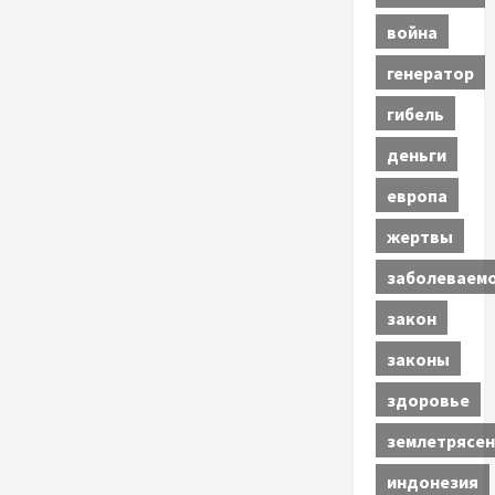
война
генератор
гибель
деньги
европа
жертвы
заболеваем
закон
законы
здоровье
землетрясен
индонезия