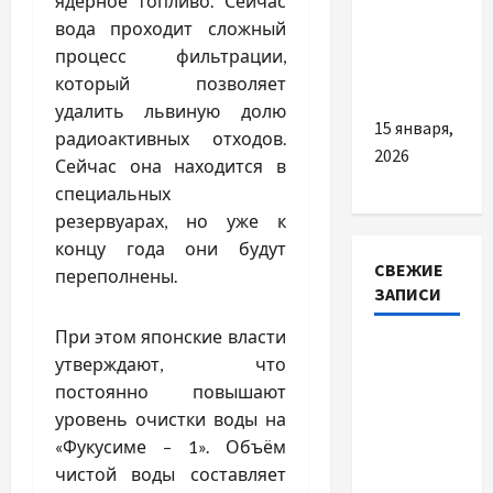
ядерное топливо. Сейчас
надійний
вода проходит сложный
захист і
процесс фильтрации,
мобільність
который позволяет
удалить львиную долю
15 января,
радиоактивных отходов.
2026
Сейчас она находится в
специальных
резервуарах, но уже к
концу года они будут
СВЕЖИЕ
переполнены.
ЗАПИСИ
При этом японские власти
Наскільки
утверждают, что
важливо
постоянно повышают
купити
уровень очистки воды на
якісне
«Фукусиме – 1». Объём
насіння
чистой воды составляет
базиліку