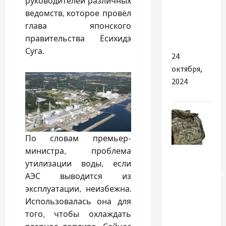
руководителей различных
зарядні
ведомств, которое провёл
пристрої
глава японского
для авто
правительства Ёсихидэ
Суга.
24
октября,
2024
По словам премьер-
министра, проблема
Разное
утилизации воды, если
Бронежилети
АЭС выводится из
з
эксплуатации, неизбежна.
балістичним
Использовалась она для
захистом
того, чтобы охлаждать
2 класу: