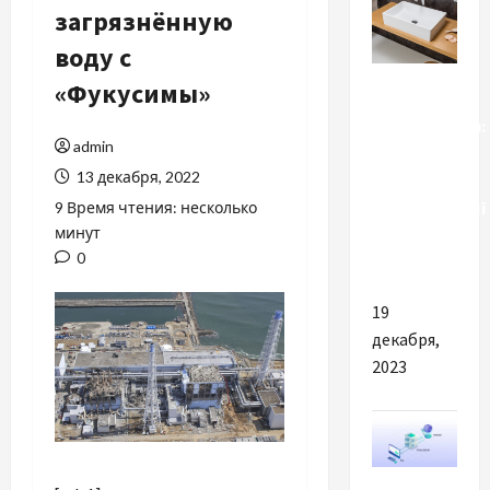
загрязнённую
воду с
Разное
«Фукусимы»
Умивальники:
admin
детальний
13 декабря, 2022
огляд та
рекомендації
9 Время чтения: несколько
минут
щодо
0
вибору.
19
декабря,
2023
Разное