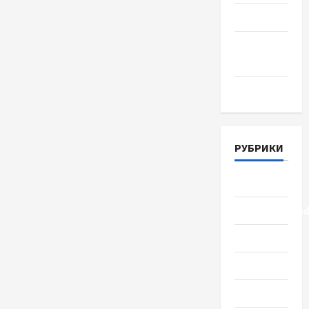
Июнь 2018
Апрель
2018
Март 2018
РУБРИКИ
Lifestyle
Uncategorize
Здоровье
Красота
Мода