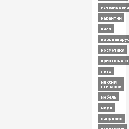
исчезновени
карантин
киев
коронавиру
косметика
криптовалю
лето
максим
степанов
мебель
мода
пандемия
парламент