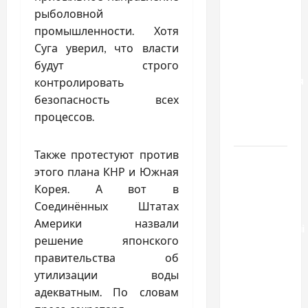
результату:
рыболовной
чем
промышленности. Хотя
отличаются
Суга уверил, что власти
способы
будут строго
расторжения
контролировать
брака и
безопасность всех
какой
процессов.
выбрать
Также протестуют против
Тягові
этого плана КНР и Южная
літій-
Корея. А вот в
залізо-
Соединённых Штатах
фосфатні
Америки назвали
акумуляторні
решение японского
батареї зі
правительства об
SMART
утилизации воды
BMS
адекватным. По словам
INVERTER