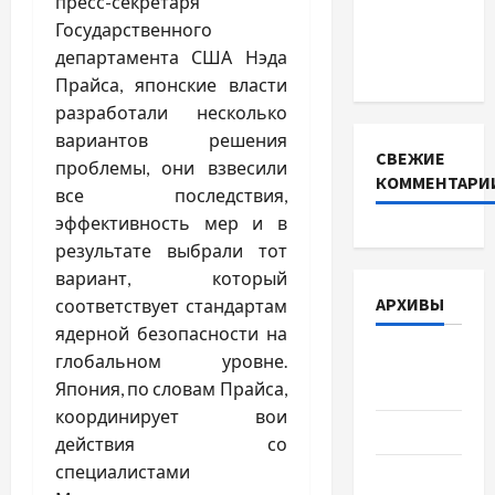
пресс-секретаря
для
Государственного
інверторів
департамента США Нэда
DEYE
Прайса, японские власти
разработали несколько
вариантов решения
СВЕЖИЕ
проблемы, они взвесили
КОММЕНТАРИ
все последствия,
эффективность мер и в
результате выбрали тот
вариант, который
АРХИВЫ
соответствует стандартам
ядерной безопасности на
Август
глобальном уровне.
2026
Япония, по словам Прайса,
координирует вои
Июль 2026
действия со
специалистами
Июнь 2026