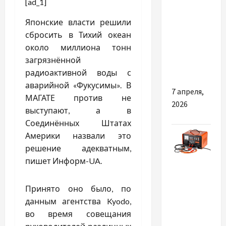
[ad_1]
Для яких
Японские власти решили
цілей
сбросить в Тихий океан
підійде
около миллиона тонн
SOCKS5
загрязнённой
проксі
радиоактивной воды с
аварийной «Фукусимы». В
7 апреля,
МАГАТЕ против не
2026
выступают, а в
Соединённых Штатах
Америки назвали это
решение адекватным,
Разное
пишет Информ-UA.
Як обрати
Принято оно было, по
і купити
данным агентства Kyodo,
якісні
во время совещания
пуско-