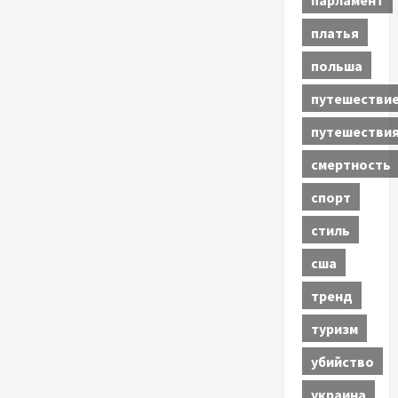
платья
польша
путешестви
путешестви
смертность
спорт
стиль
сша
тренд
туризм
убийство
украина