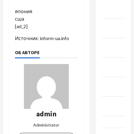
Январь
япония
2025
сша
Декабрь
[ad_2]
2024
Источник:
inform-ua.info
Ноябрь
2024
ОБ АВТОРЕ
Октябрь
2024
Сентябрь
2024
Август
2024
admin
Июль 2024
Administrator
Июнь 2024