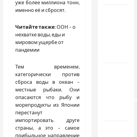
уже более миллиона тонн,
именно её и сбросят.
Чому
важливо
вибрати
Читайте также:
ООН – о
якісні
нехватке воды, еды и
запчастини
мировом ущербе от
до
пандемии
тракторів
Тем временем,
Украинский
категорически против
нотариус
сброса воды в океан –
во
местные рыбаки. Они
Вроцлаве:
опасаются что рыбу и
доверенност
морепродукты из Японии
для
перестанут
Украины
импортировать друге
Два пути
страны, а это – самое
к одному
прибыльное направление