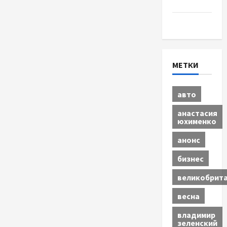
бизнес
Экономика
МЕТКИ
авто
анастасия
юхименко
анонс
бизнес
великобрит
весна
владимир
зеленский