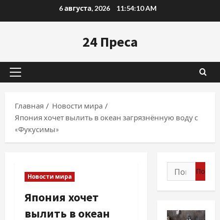
Перейти
6 августа, 2026
11:54:11 AM
к
содержимому
24 Преса
Основное
меню
Главная
Новости мира
Япония хочет вылить в океан загрязнённую воду с
«Фукусимы»
Найти:
Новости мира
Япония хочет
вылить в океан