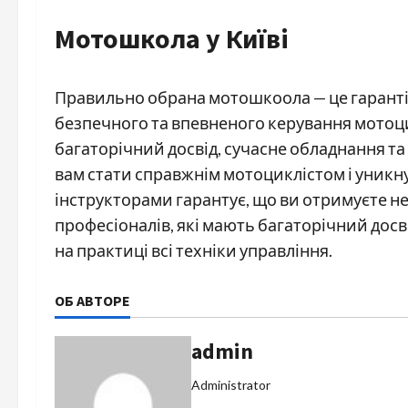
Мотошкола у Київі
Правильно обрана мотошкоола — це гарантія
безпечного та впевненого керування мотоци
багаторічний досвід, сучасне обладнання т
вам стати справжнім мотоциклістом і уникн
інструкторами гарантує, що ви отримуєте не 
професіоналів, які мають багаторічний досв
на практиці всі техніки управління.
ОБ АВТОРЕ
admin
Administrator