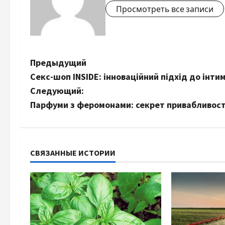
Просмотреть все записи
Н
Предыдущий
Секс-шоп INSIDE: інноваційний підхід до інти
а
Следующий:
в
Парфуми з феромонами: секрет привабливості 
и
г
СВЯЗАННЫЕ ИСТОРИИ
а
ц
и