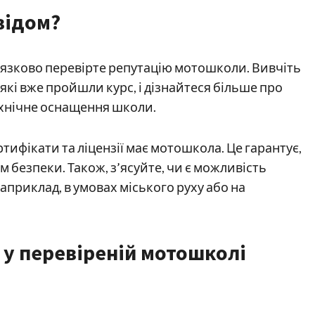
відом?
в’язково перевірте репутацію мотошколи. Вивчіть
 які вже пройшли курс, і дізнайтеся більше про
технічне оснащення школи.
ертифікати та ліцензії має мотошкола. Це гарантує,
м безпеки. Також, з’ясуйте, чи є можливість
априклад, в умовах міського руху або на
 у перевіреній мотошколі