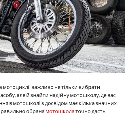
а мотоциклі, важливо не тільки вибрати
собу, але й знайти надійну мотошколу, де вас
ння в мотошколі з досвідом має кілька значних
 правильно обрана
мотошкола
точно дасть