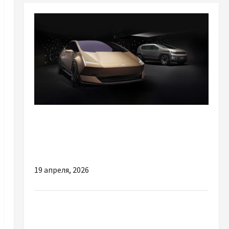
Разное
Hyundai представила футуристичні
електрокари Ioniq Venus та Earth
19 апреля, 2026