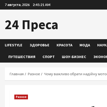
Перейти
7 августа, 2026
2:45:22 AM
к
содержимому
24 Преса
LIFESTYLE
ЗДОРОВЬЕ
КРАСОТА
МОДА
НАУК
ПУТЕШЕСТВИЯ
СПОРТ
ШОУ-БИЗНЕС
ЭКОНО
Главная
Разное
Чому важливо обрати надійну мот
Разное