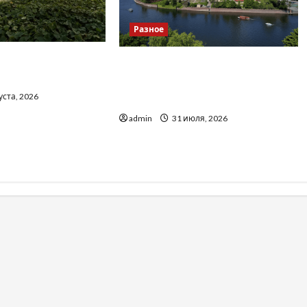
Разное
о вибрати якісні
Украинский нотариус во
до тракторів
Вроцлаве: доверенность для
уста, 2026
Украины
admin
31 июля, 2026