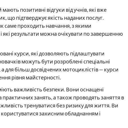
мають позитивні відгуки від учнів, які вже
, що підтверджує якість наданих послуг.
як саме проходить навчання, з якими
і які результати можна очікувати по завершенню
овані курси, які дозволяють підлаштувати
 новачків можуть бути розроблені спеціальні
а для більш досвідчених мотоциклістів — курси
ння рівня майстерності.
уміють важливість безпеки. Вони оснащені
 практичних занять, а також проводять заняття в
ожливість тренуватися без ризику для життя. Ви
, користуватися захисним обладнанням і