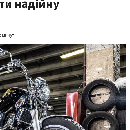
ти надійну
о минут