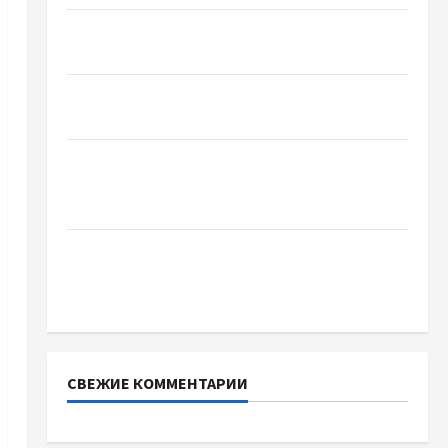
Чому важливо вибрати якісні запчастини до
тракторів
Украинский нотариус во Вроцлаве:
доверенность для Украины
Два пути к одному результату: чем
отличаются способы расторжения брака и
какой выбрать
Тягові літій-залізо-фосфатні акумуляторні
батареї зі SMART BMS INVERTER для
інверторів DEYE
СВЕЖИЕ КОММЕНТАРИИ