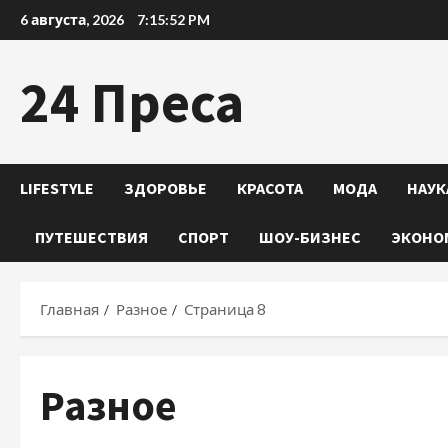
Перейти
6 августа, 2026
7:15:53 PM
к
содержимому
24 Преса
LIFESTYLE
ЗДОРОВЬЕ
КРАСОТА
МОДА
НАУК
ПУТЕШЕСТВИЯ
СПОРТ
ШОУ-БИЗНЕС
ЭКОНО
Главная
Разное
Страница 8
Разное