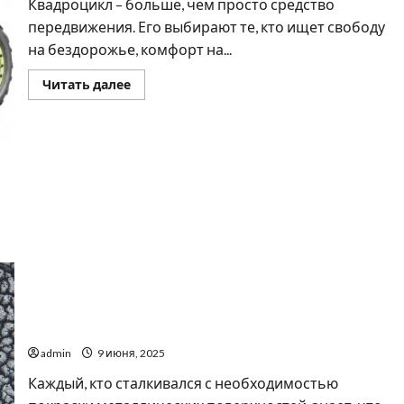
Квадроцикл – больше, чем просто средство
передвижения. Его выбирают те, кто ищет свободу
на бездорожье, комфорт на...
Прочитать
Читать далее
больше
о
Квадроцикл:
универсальный
транспорт
для
активной
жизни
Почему так важно выбрать качественную
молотковую эмаль
admin
9 июня, 2025
Каждый, кто сталкивался с необходимостью