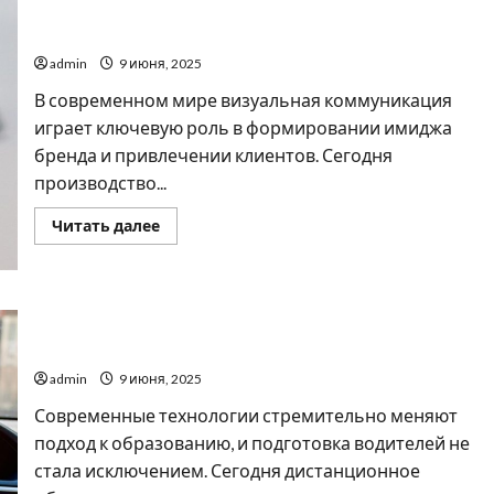
та
Объемные световые буквы — один из лучших видов
офісу:
чому
наружной рекламы
важливо
вибрати
admin
9 июня, 2025
надійного
постачальника
В современном мире визуальная коммуникация
играет ключевую роль в формировании имиджа
бренда и привлечении клиентов. Сегодня
производство...
Прочитать
Читать далее
больше
о
Объемные
световые
буквы
—
Преимущества дистанционного обучения на
один
из
водительские права
лучших
видов
admin
9 июня, 2025
наружной
рекламы
Современные технологии стремительно меняют
подход к образованию, и подготовка водителей не
стала исключением. Сегодня дистанционное