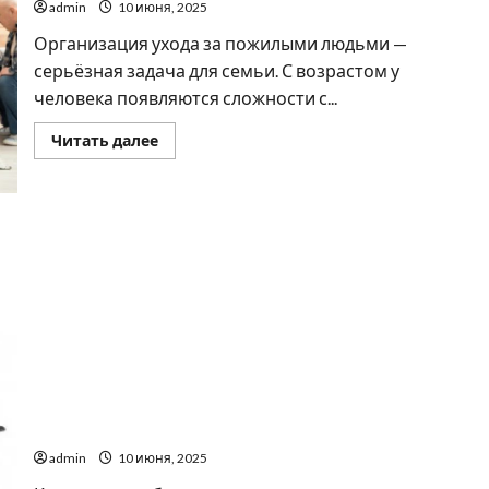
будь-
admin
10 июня, 2025
яку
пору
Организация ухода за пожилыми людьми —
року
серьёзная задача для семьи. С возрастом у
человека появляются сложности с...
Прочитать
Читать далее
больше
о
Дом
престарелых:
цена,
условия
и
что
входит
в
оплату
Квадроцикл: универсальный транспорт для
активной жизни
admin
10 июня, 2025