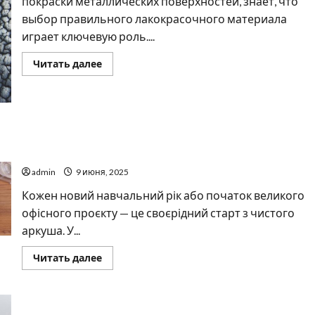
покраски металлических поверхностей, знает, что
выбор правильного лакокрасочного материала
играет ключевую роль....
Прочитать
Читать далее
больше
о
Почему
так
важно
выбрать
качественную
Товари для школи та офісу: чому важливо вибрати
молотковую
эмаль
надійного постачальника
admin
9 июня, 2025
Кожен новий навчальний рік або початок великого
офісного проєкту — це своєрідний старт з чистого
аркуша. У...
Прочитать
Читать далее
больше
о
Товари
для
школи