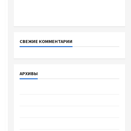
Тягові літій-залізо-фосфатні акумуляторні
батареї зі SMART BMS INVERTER для
інверторів DEYE
СВЕЖИЕ КОММЕНТАРИИ
АРХИВЫ
Август 2026
Июль 2026
Июнь 2026
Май 2026