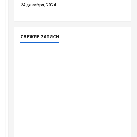
24 декабря, 2024
СВЕЖИЕ ЗАПИСИ
Наскільки важливо купити якісне насіння
базиліку
Чому важливо вибрати якісні запчастини до
тракторів
Украинский нотариус во Вроцлаве:
доверенность для Украины
Два пути к одному результату: чем
отличаются способы расторжения брака и
какой выбрать