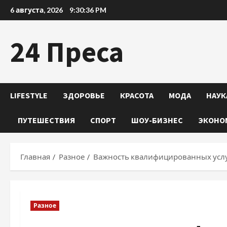
Перейти
6 августа, 2026
9:30:37 PM
к
содержимому
24 Преса
LIFESTYLE
ЗДОРОВЬЕ
КРАСОТА
МОДА
НАУК
ПУТЕШЕСТВИЯ
СПОРТ
ШОУ-БИЗНЕС
ЭКОНО
Главная
Разное
Важность квалифицированных услу
Разное