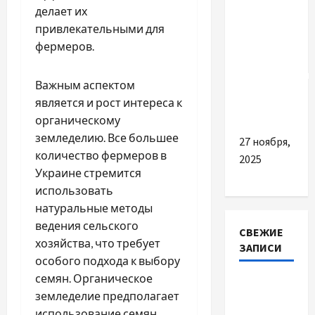
пологовий
делает их
будинок:
привлекательными для
що
фермеров.
реально
знадобиться
Важным аспектом
мамі й
является и рост интереса к
малюку
органическому
земледелию. Все большее
27 ноября,
количество фермеров в
2025
Украине стремится
использовать
натуральные методы
ведения сельского
СВЕЖИЕ
хозяйства, что требует
ЗАПИСИ
особого подхода к выбору
семян. Органическое
Наскільки
земледелие предполагает
важливо
использование семян,