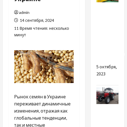
Разное
admin
Чому
14 сентября, 2024
важливо
11 Время чтения: несколько
обрати
минут
якісні
сантехнічні
перегородки
5 октября,
2023
Рынок семян в Украине
переживает динамичные
Разное
изменения, отражая как
глобальные тенденции,
Как
так и местные