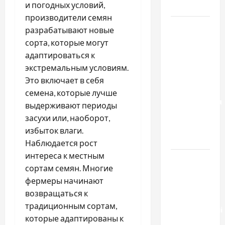
и погодных условий,
Украины
производители семян
Два пути
разрабатывают новые
к одному
сорта, которые могут
результату:
адаптироваться к
чем
экстремальным условиям.
отличаются
Это включает в себя
способы
семена, которые лучше
расторжения
выдерживают периоды
брака и
засухи или, наоборот,
какой
избыток влаги.
выбрать
Наблюдается рост
интереса к местным
Тягові
сортам семян. Многие
літій-
фермеры начинают
залізо-
возвращаться к
фосфатні
традиционным сортам,
акумуляторні
которые адаптированы к
батареї зі