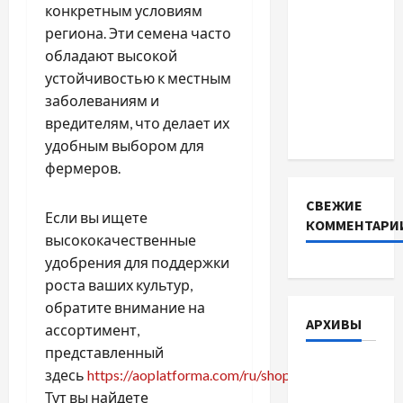
конкретным условиям
SMART
региона. Эти семена часто
BMS
обладают высокой
INVERTER
устойчивостью к местным
для
заболеваниям и
інверторів
вредителям, что делает их
DEYE
удобным выбором для
фермеров.
СВЕЖИЕ
Если вы ищете
КОММЕНТАРИ
высококачественные
удобрения для поддержки
роста ваших культур,
обратите внимание на
АРХИВЫ
ассортимент,
представленный
Август
здесь
https://aoplatforma.com/ru/shop/seeds
.
2026
Тут вы найдете