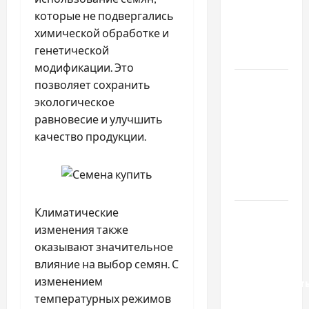
купити
которые не подвергались
якісне
химической обработке и
насіння
генетической
базиліку
модификации. Это
Чому
позволяет сохранить
важливо
экологическое
вибрати
равновесие и улучшить
якісні
качество продукции.
запчастини
до
тракторів
Климатические
Украинский
изменения также
нотариус
оказывают значительное
во
влияние на выбор семян. С
Вроцлаве:
изменением
доверенност
температурных режимов
для