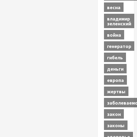
весна
владимир
зеленский
война
генератор
гибель
деньги
европа
жертвы
заболеваем
закон
законы
здоровье