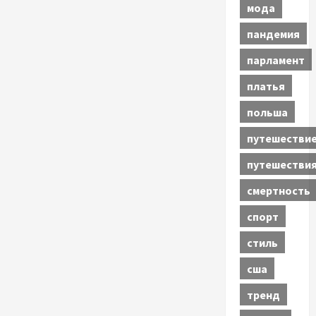
мода
пандемия
парламент
платья
польша
путешестви
путешестви
смертность
спорт
стиль
сша
тренд