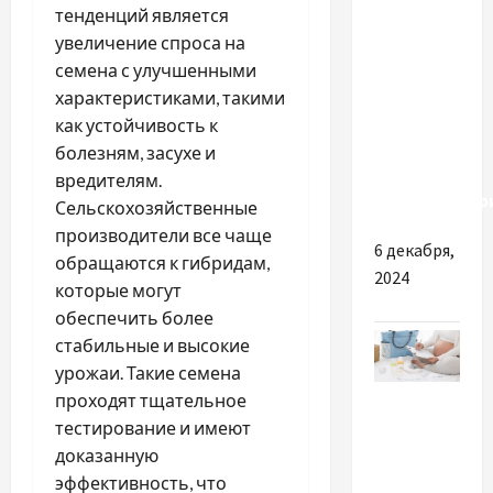
тенденций является
Чому
увеличение спроса на
сьогодні
семена с улучшенными
настільки
характеристиками, такими
популярні
как устойчивость к
конверти
болезням, засухе и
ковдри
вредителям.
трансформер
Сельскохозяйственные
производители все чаще
6 декабря,
обращаются к гибридам,
2024
которые могут
обеспечить более
стабильные и высокие
урожаи. Такие семена
Разное
проходят тщательное
тестирование и имеют
Список
доказанную
речей у
эффективность, что