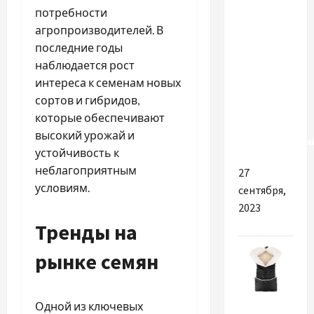
выбрать
потребности
масла и
агропроизводителей. В
смазки
последние годы
для
наблюдается рост
трактора
интереса к семенам новых
МТЗ:
сортов и гибридов,
важные
которые обеспечивают
детали и
высокий урожай и
рекомендаци
устойчивость к
неблагоприятным
27
условиям.
сентября,
2023
Тренды на
рынке семян
Разное
Одной из ключевых