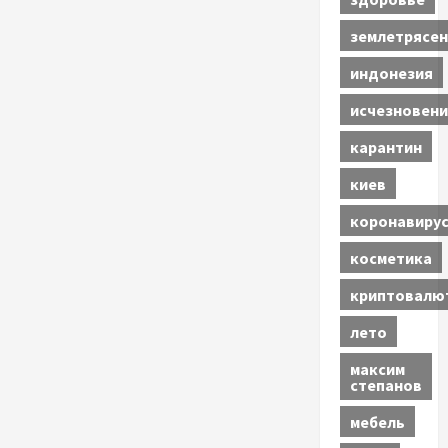
землетрясен
индонезия
исчезновени
карантин
киев
коронавиру
косметика
криптовалю
лето
максим
степанов
мебель