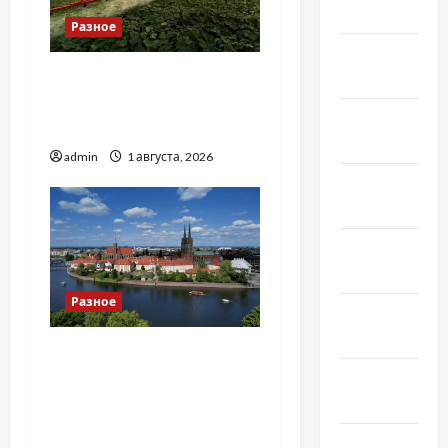
2023
Разное
Январь
Чому важливо вибрати
2023
якісні запчастини до
Декабрь
тракторів
2022
admin
1 августа, 2026
Ноябрь
2022
Октябрь
2022
Разное
Сентябрь
2022
Украинский нотариус во
Вроцлаве:
Август
доверенность для
2022
Украины
Июль 2022