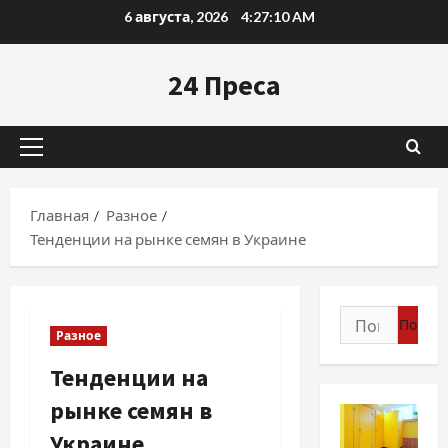
Перейти
6 августа, 2026
4:27:11 AM
к
содержимому
24 Преса
Основное
меню
Главная
Разное
Тенденции на рынке семян в Украине
Найти:
Разное
Тенденции на
рынке семян в
Украине