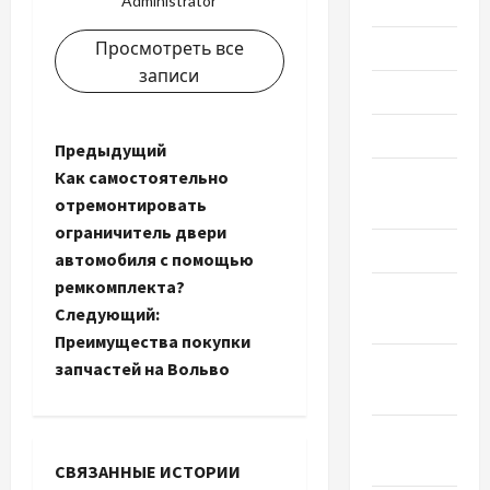
Administrator
2024
Просмотреть все
Июль 2024
записи
Июнь 2024
Май 2024
Н
Предыдущий
Как самостоятельно
Апрель
а
отремонтировать
2024
ограничитель двери
в
Март 2024
автомобиля с помощью
и
ремкомплекта?
Февраль
Следующий:
2024
г
Преимущества покупки
Январь
запчастей на Вольво
а
2024
ц
Декабрь
2023
и
СВЯЗАННЫЕ ИСТОРИИ