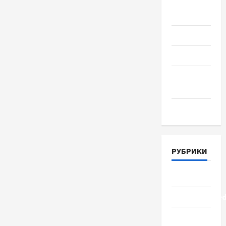
Август
2018
Июль 2018
Июнь 2018
Апрель
2018
Март 2018
РУБРИКИ
Lifestyle
Uncategorize
Здоровье