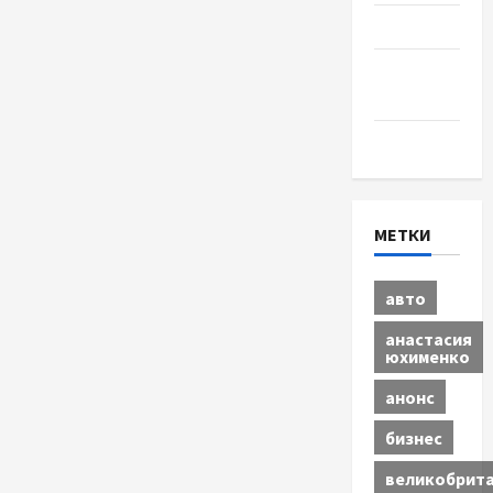
Спорт
Шоу-
бизнес
Экономика
МЕТКИ
авто
анастасия
юхименко
анонс
бизнес
великобрит