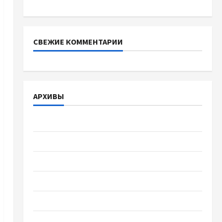
інверторів DEYE
СВЕЖИЕ КОММЕНТАРИИ
АРХИВЫ
Август 2026
Июль 2026
Июнь 2026
Май 2026
Апрель 2026
Март 2026