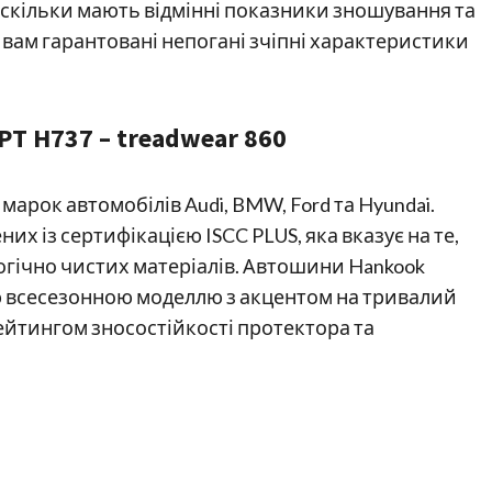
скільки мають відмінні показники зношування та
, вам гарантовані непогані зчіпні характеристики
PT H737 – treadwear 860
рок автомобілів Audi, BMW, Ford та Hyundai.
них із сертифікацією ISCC PLUS, яка вказує на те,
огічно чистих матеріалів. Автошини Hankook
ю всесезонною моделлю з акцентом на тривалий
ейтингом зносостійкості протектора та