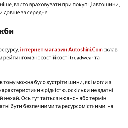
аніше, варто враховувати при покупці автошини,
 довше за середнє.
ужби
ресурсу,
інтернет магазин Autoshini.Com
склав
 рейтингом зносостійкості treadwear та
в тому можна було зустріти шини, які могли з
 характеристики є рідкістю, оскільки не здатні
нехай. Ось тут таїться нюанс – або термін
датні бути безпечними та ресурсомісткими, на