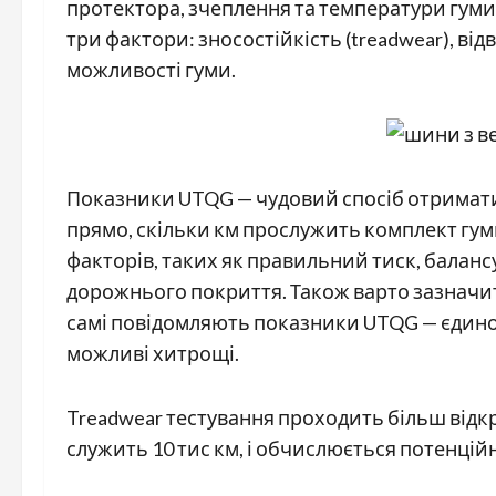
протектора, зчеплення та температури гум
три фактори: зносостійкість (treadwear), від
можливості гуми.
Показники UTQG — чудовий спосіб отримати 
прямо, скільки км прослужить комплект гуми
факторів, таких як правильний тиск, баланс
дорожнього покриття. Також варто зазначит
самі повідомляють показники UTQG — єдиної о
можливі хитрощі.
Treadwear тестування проходить більш відкр
служить 10 тис км, і обчислюється потенцій