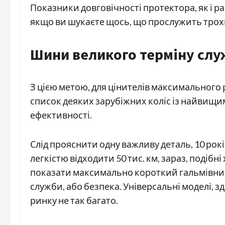
Показники довговічності протектора, як і р
якщо ви шукаєте щось, що прослужить трохи
Шини великого терміну сл
З цією метою, для цінителів максимального 
список деяких зарубіжних коліс із найвищим
ефективності.
Слід прояснити одну важливу деталь, 10 рокі
легкістю відходити 50 тис. км, зараз, подібні
показати максимально короткий гальмівний 
служби, або безпека. Універсальні моделі, з
ринку не так багато.