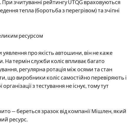
и. При зчитуванні рейтингу UTQG враховуються
ведення тепла (боротьба з перегрівом) та зчіпні
уявлення про якість автошини, він не каже
. На термін служби коліс впливає багато
ування, регулярна ротація між осями та стан
и, що виробники коліс самостійно перевіряють і
рганізації з тестування не існує, тому тут
ито — береться зразок від компанії Мішлен, який
ний ресурс.