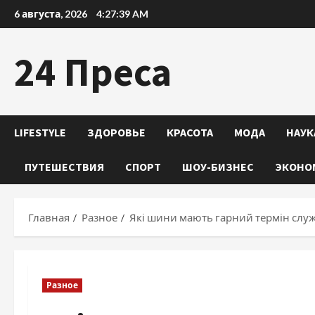
Перейти
6 августа, 2026
4:27:40 AM
к
содержимому
24 Преса
LIFESTYLE
ЗДОРОВЬЕ
КРАСОТА
МОДА
НАУК
ПУТЕШЕСТВИЯ
СПОРТ
ШОУ-БИЗНЕС
ЭКОНО
Главная
Разное
Які шини мають гарний термін служ
Разное