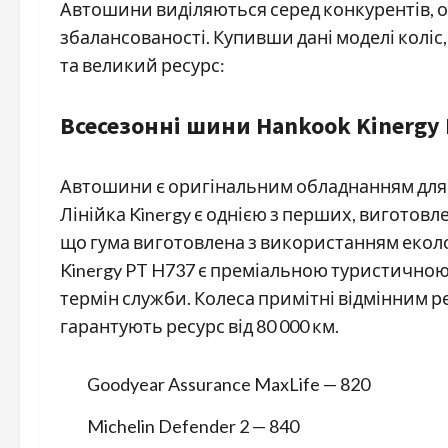
Автошини виділяються серед конкурентів, о
збалансованості. Купивши дані моделі коліс
та великий ресурс:
Всесезонні шини Hankook Kinergy 
Автошини є оригінальним обладнанням для ма
Лінійка Kinergy є однією з перших, виготовле
що гума виготовлена ​​з використанням екол
Kinergy PT H737 є преміальною туристично
термін служби. Колеса примітні відмінним р
гарантують ресурс від 80 000 км.
Goodyear Assurance MaxLife — 820
Michelin Defender 2 — 840