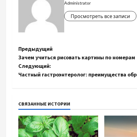
Administrator
Просмотреть все записи
Н
Предыдущий
Зачем учиться рисовать картины по номерам
а
Следующий:
в
Частный гастроэнтеролог: преимущества обр
и
г
СВЯЗАННЫЕ ИСТОРИИ
а
ц