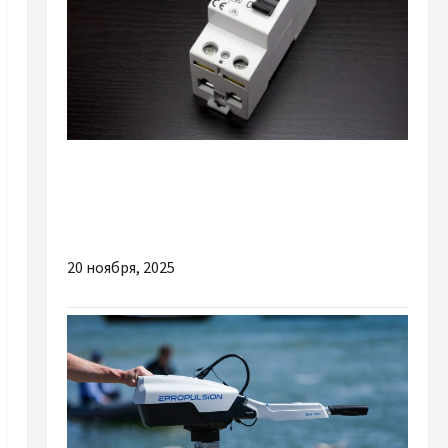
Разное
Що обов’язково має стояти у щитку для
захисту від удару струмом?
20 ноября, 2025