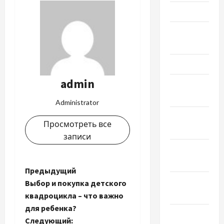
Май 2024
Апрель
2024
Март 2024
admin
Февраль
2024
Administrator
Январь
Просмотреть все
2024
записи
Декабрь
2023
Н
Предыдущий
Ноябрь
Выбор и покупка детского
а
2023
квадроцикла – что важно
для ребенка?
в
Октябрь
Следующий: