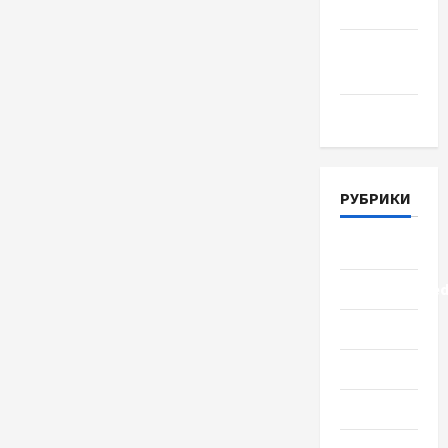
Июнь 2018
Апрель
2018
Март 2018
РУБРИКИ
Lifestyle
Uncategorize
Здоровье
Красота
Мода