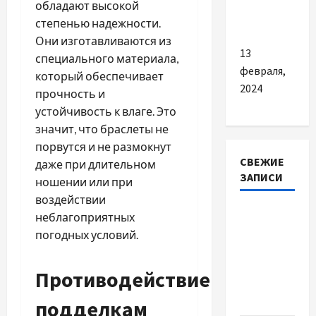
и
обладают высокой
комфорт
степенью надежности.
Они изготавливаются из
13
специального материала,
февраля,
который обеспечивает
2024
прочность и
устойчивость к влаге. Это
значит, что браслеты не
порвутся и не размокнут
СВЕЖИЕ
даже при длительном
ЗАПИСИ
ношении или при
воздействии
Наскільки
неблагоприятных
важливо
погодных условий.
купити
якісне
Противодействие
насіння
базиліку
подделкам