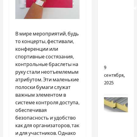
Холодильные
горки
Regalia –
надежное
В мире мероприятий, будь
решение
то концерты, фестивали,
для
конференции или
торговли
спортивные состязания,
контрольные браслеты на
9
руку стали неотъемлемым
сентября,
атрибутом. Эти маленькие
2025
полоски бумаги служат
важным элементом в
системе контроля доступа,
обеспечивая
Разное
безопасность и удобство
как для организаторов, так
Сендвіч
и для участников. Однако