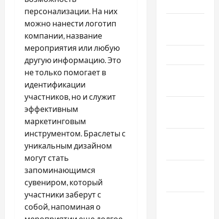
Май 2026
персонализации. На них
Апрель
можно нанести логотип
2026
компании, название
мероприятия или любую
Март 2026
другую информацию. Это
не только помогает в
Февраль
идентификации
2026
участников, но и служит
Январь
эффективным
2026
маркетинговым
инструментом. Браслеты с
Декабрь
уникальным дизайном
2025
могут стать
Ноябрь
запоминающимся
2025
сувениром, который
участники заберут с
Октябрь
собой, напоминая о
2025
мероприятии еще долгое