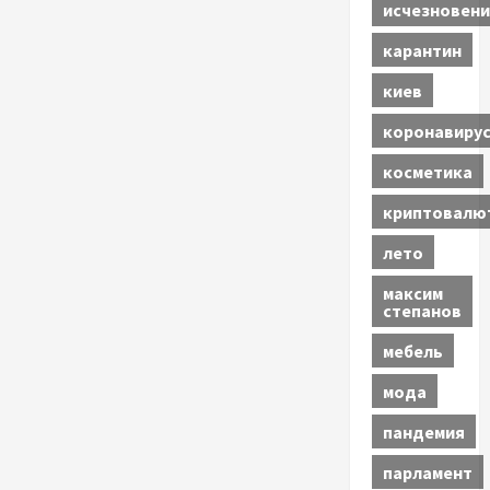
исчезновени
карантин
киев
коронавиру
косметика
криптовалю
лето
максим
степанов
мебель
мода
пандемия
парламент