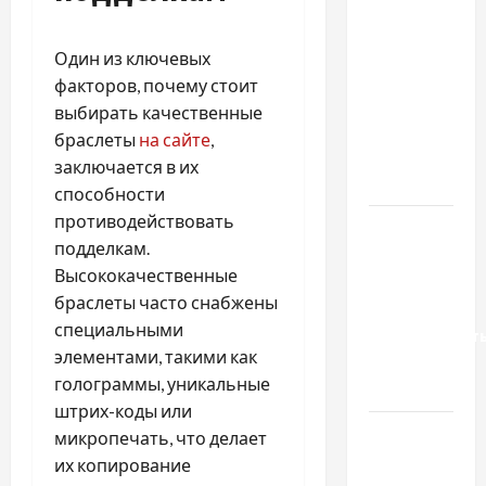
Чому
важливо
Один из ключевых
вибрати
факторов, почему стоит
якісні
выбирать качественные
запчастини
браслеты
на сайте
,
до
заключается в их
тракторів
способности
противодействовать
Украинский
подделкам.
нотариус
Высококачественные
во
браслеты часто снабжены
Вроцлаве:
специальными
доверенност
элементами, такими как
для
голограммы, уникальные
Украины
штрих-коды или
Два пути
микропечать, что делает
к одному
их копирование