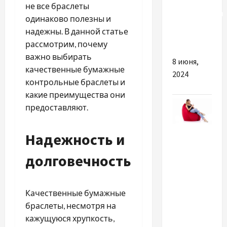
панелі:
не все браслеты
інноваційний
одинаково полезны и
підхід до
надежны. В данной статье
будівництва
рассмотрим, почему
важно выбирать
8 июня,
качественные бумажные
2024
контрольные браслеты и
какие преимущества они
предоставляют.
Разное
Надежность и
Покупка
долговечность
кресла-
мешка —
инвестиция
Качественные бумажные
в
браслеты, несмотря на
удобство
кажущуюся хрупкость,