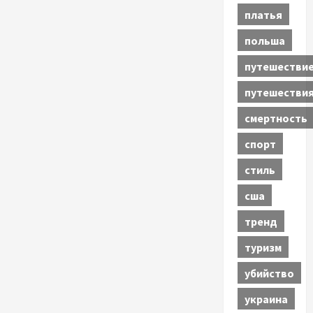
платья
польша
путешестви
путешестви
смертность
спорт
стиль
сша
тренд
туризм
убийство
украина