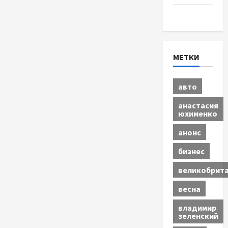
Экономика
МЕТКИ
авто
анастасия
юхименко
анонс
бизнес
великобрит
весна
владимир
зеленский