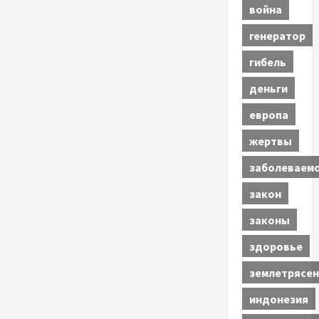
война
генератор
гибель
деньги
европа
жертвы
заболеваем
закон
законы
здоровье
землетрясен
индонезия