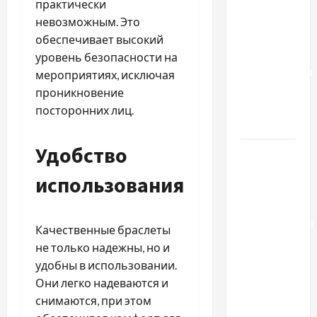
результату:
практически
чем
невозможным. Это
отличаются
обеспечивает высокий
способы
уровень безопасности на
расторжения
мероприятиях, исключая
брака и
проникновение
какой
посторонних лиц.
выбрать
Удобство
Тягові
літій-
использования
залізо-
фосфатні
акумуляторні
Качественные браслеты
батареї зі
не только надежны, но и
SMART
удобны в использовании.
BMS
Они легко надеваются и
INVERTER
снимаются, при этом
для