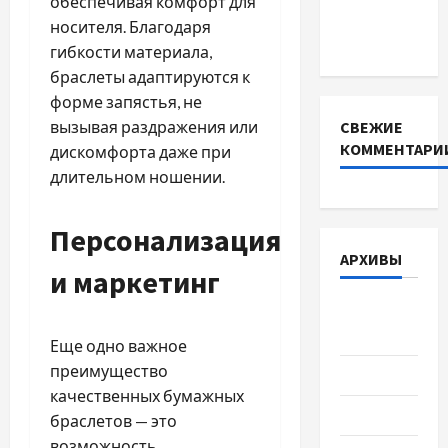
обеспечивая комфорт для
інверторів
носителя. Благодаря
DEYE
гибкости материала,
браслеты адаптируются к
форме запястья, не
вызывая раздражения или
СВЕЖИЕ
КОММЕНТАРИ
дискомфорта даже при
длительном ношении.
Персонализация
АРХИВЫ
и маркетинг
Август
2026
Еще одно важное
преимущество
Июль 2026
качественных бумажных
Июнь 2026
браслетов — это
возможность