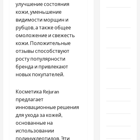
2020
улучшение состояния
кожи, уменьшение
Ноябрь
видимости морщин и
2020
рубцов, а также общее
Октябрь
омоложение и свежесть
2020
кожи. Положительные
отзывы способствуют
Сентябрь
росту популярности
2020
бренда и привлекают
новых покупателей.
Август
2020
Косметика Rejuran
Июль 2020
предлагает
инновационные решения
Июнь 2020
для ухода за кожей,
Май 2020
основанные на
использовании
Март 2020
полинуклеотидов. Эти