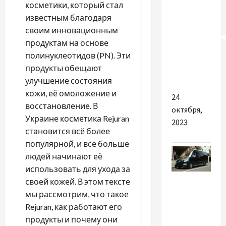
косметики, который стал
курсы IT –
известным благодаря
азы
своим инновационным
программиро
продуктам на основе
для
полинуклеотидов (PN). Эти
самых
продукты обещают
младших
улучшение состояния
кожи, её омоложение и
24
восстановление. В
октября,
Украине косметика Rejuran
2023
становится всё более
популярной, и всё больше
людей начинают её
использовать для ухода за
Разное
своей кожей. В этом тексте
мы рассмотрим, что такое
Почему
Rejuran, как работают его
важно
продукты и почему они
выбрать