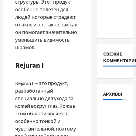
структуры. Этот продукт
INVERTER
особенно полезен для
для
людей, которые страдают
інверторів
от акне и постакне, так как
DEYE
он помогает значительно
уменьшить видимость
шрамов.
СВЕЖИЕ
КОММЕНТАРИ
Rejuran I
Rejuran I — это продукт,
разработанный
АРХИВЫ
специально для ухода за
кожей вокруг глаз. Кожа в
Август
этой области является
2026
особенно тонкой и
чувствительной, поэтому
Июль 2026