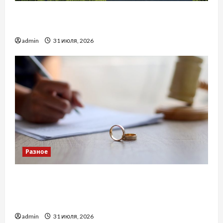
Украинский нотариус во Вроцлаве:
доверенность для Украины
admin
31 июля, 2026
Разное
Два пути к одному результату: чем
отличаются способы расторжения брака и
какой выбрать
admin
31 июля, 2026