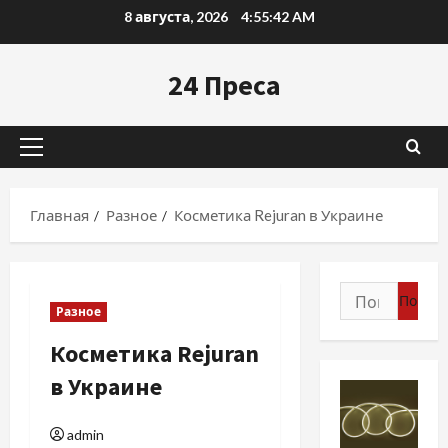
Перейти
8 августа, 2026
4:55:43 AM
к
содержимому
24 Преса
Основное
меню
Главная
Разное
Косметика Rejuran в Украине
Найти:
Разное
Косметика Rejuran
в Украине
admin