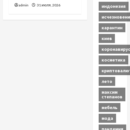
admin
31 июля, 2026
индонезия
исчезновени
карантин
киев
коронавиру
косметика
криптовалю
лето
максим
степанов
мебель
мода
пандемия