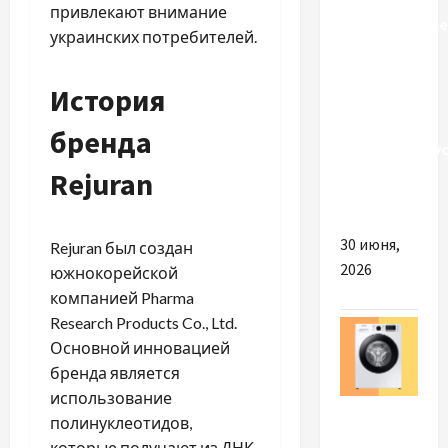
привлекают внимание
пассажирские
украинских потребителей.
перевозки
из
История
Украины в
Болгарию
бренда
микроавтобу
класса
Rejuran
VIP
30 июня,
Rejuran был создан
2026
южнокорейской
компанией Pharma
Research Products Co., Ltd.
Основной инновацией
бренда является
использование
Разное
полинуклеотидов,
которые получают из ДНК