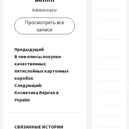
Мода
Administrator
Наука
Просмотреть все
Новости
записи
мира
Новости
Н
Предыдущий
Украины
В чем плюсы покупки
а
качественных
Общество
пятислойных картонных
в
Политика
коробок
и
Следующий:
Происшестви
Косметика Rejuran в
г
Путешествия
Україні
а
Разное
Спорт
ц
СВЯЗАННЫЕ ИСТОРИИ