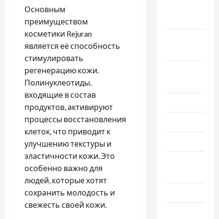
Октябрь
Основным
2025
преимуществом
косметики Rejuran
Сентябрь
является её способность
2025
стимулировать
регенерацию кожи.
Август
Полинуклеотиды,
2025
входящие в состав
Июль 2025
продуктов, активируют
процессы восстановления
Июнь 2025
клеток, что приводит к
Май 2025
улучшению текстуры и
эластичности кожи. Это
Апрель
особенно важно для
2025
людей, которые хотят
сохранить молодость и
Март 2025
свежесть своей кожи.
Февраль