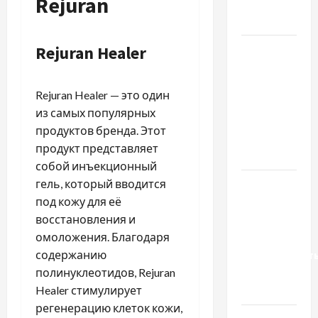
Rejuran
насіння
базиліку
Rejuran Healer
Чому
важливо
вибрати
Rejuran Healer — это один
якісні
из самых популярных
запчастини
продуктов бренда. Этот
до
продукт представляет
тракторів
собой инъекционный
гель, который вводится
Украинский
под кожу для её
нотариус
восстановления и
во
омоложения. Благодаря
Вроцлаве:
содержанию
доверенност
полинуклеотидов, Rejuran
для
Healer стимулирует
Украины
регенерацию клеток кожи,