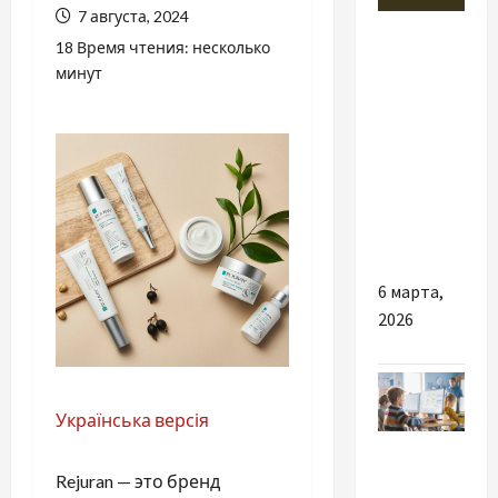
7 августа, 2024
Разное
18 Время чтения: несколько
минут
Где
сегодня
может
применяться
гибкий
неон 12
вольт
6 марта,
2026
Українська версія
Разное
Rejuran — это бренд
Детские