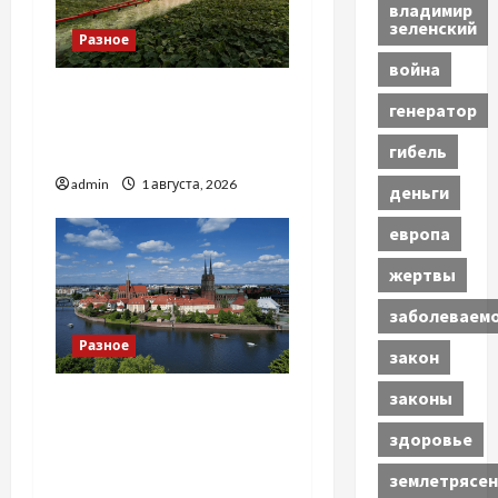
владимир
зеленский
Разное
война
Чому важливо вибрати
генератор
якісні запчастини до
гибель
тракторів
admin
1 августа, 2026
деньги
европа
жертвы
заболеваем
Разное
закон
законы
Украинский нотариус во
Вроцлаве:
здоровье
доверенность для
землетрясен
Украины