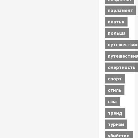
парламент
платья
польша
путешестви
путешестви
смертность
спорт
стиль
сша
тренд
туризм
убийство