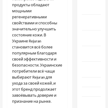
Февраль
продукты обладают
2020
мощными
регенеративными
Декабрь
свойствами и способны
2019
значительно улучшить
состояние кожи. В
Ноябрь
Украине Rejuran
2019
становится всё более
Сентябрь
популярным благодаря
2019
своей эффективности и
безопасности. Украинские
Август
потребители всё чаще
2019
выбирают Rejuran для
Июнь 2019
ухода за своей кожей, и
этот бренд продолжает
Май 2019
завоёвывать доверие и
признание на рынке.
Апрель
2019