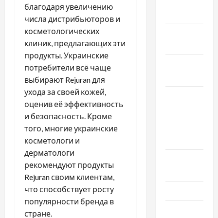
Январь
благодаря увеличению
2023
числа дистрибьюторов и
косметологических
Декабрь
клиник, предлагающих эти
2022
продукты. Украинские
Ноябрь
потребители всё чаще
2022
выбирают Rejuran для
ухода за своей кожей,
Октябрь
оценив её эффективность
2022
и безопасность. Кроме
Сентябрь
того, многие украинские
2022
косметологи и
дерматологи
Август
рекомендуют продукты
2022
Rejuran своим клиентам,
что способствует росту
Июль 2022
популярности бренда в
Июнь 2022
стране.