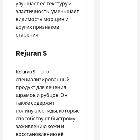
Два пути
улучшает её текстуру и
к одному
эластичность, уменьшает
результату:
видимость морщин и
чем
других признаков
отличаются
старения.
способы
расторжения
Rejuran S
брака и
какой
выбрать
Rejuran S — это
специализированный
Тягові
продукт для лечения
літій-
шрамов и рубцов. Он
залізо-
также содержит
фосфатні
полинуклеотиды, которые
акумуляторні
способствуют быстрому
батареї зі
заживлению кожи и
SMART
восстановлению её
BMS