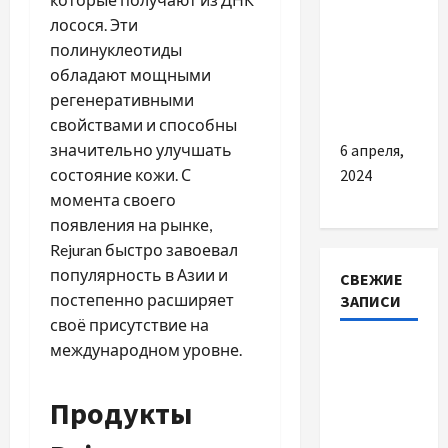
Почему
лосося. Эти
стиральная
полинуклеотиды
машина
обладают мощными
перестала
регенеративными
отжимать
свойствами и способны
значительно улучшать
6 апреля,
состояние кожи. С
2024
момента своего
появления на рынке,
Rejuran быстро завоевал
популярность в Азии и
СВЕЖИЕ
постепенно расширяет
ЗАПИСИ
своё присутствие на
международном уровне.
Наскільки
важливо
купити
Продукты
якісне