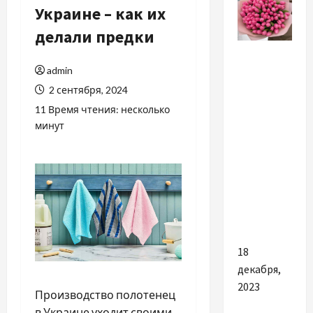
Украине – как их
делали предки
Разное
admin
Взгляните
2 сентября, 2024
на букет
11 Время чтения: несколько
тюльпанов
минут
по-
новому –
актуальные
тенденции
в мире
флористики
18
декабря,
2023
Производство полотенец
в Украине уходит своими