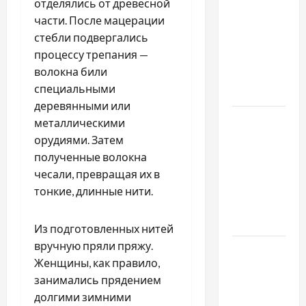
отделялись от древесной
Наскільки
части. После мацерации
важливо
стебли подвергались
купити
процессу трепания —
якісне
волокна били
насіння
специальными
базиліку
деревянными или
Чому
металлическими
важливо
орудиями. Затем
вибрати
полученные волокна
якісні
чесали, превращая их в
запчастини
тонкие, длинные нити.
до
тракторів
Из подготовленных нитей
вручную пряли пряжу.
Украинский
Женщины, как правило,
нотариус
занимались прядением
во
долгими зимними
Вроцлаве: