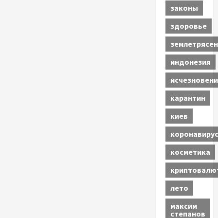
законы
здоровье
землетрясен
индонезия
исчезновени
карантин
киев
коронавиру
косметика
криптовалю
лето
максим
степанов