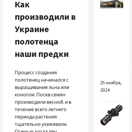
Как
Разное
производили в
Чому
Украине
будівництво
полотенца
модульних
офісів
наши предки
сьогодні
набуває
популярності
Процесс создания
полотенец начинался с
25 ноября,
выращивания льна или
2024
конопли. Посев семян
производили весной, и в
течение всего летнего
периода растения
тщательно ухаживали.
Разное
Осенью, когда лён