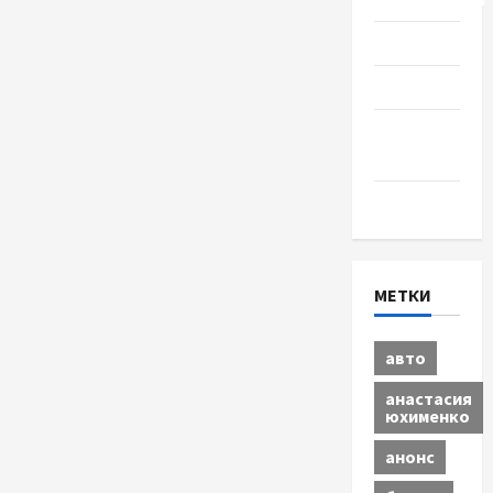
Разное
Спорт
Шоу-
бизнес
Экономика
МЕТКИ
авто
анастасия
юхименко
анонс