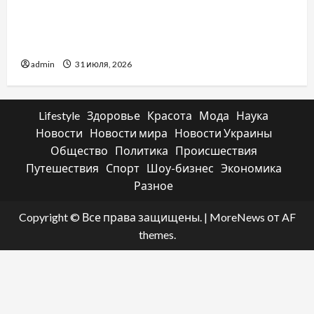
Два пути к одному результату: чем
отличаются способы расторжения брака и
какой выбрать
admin
31 июля, 2026
Lifestyle
Здоровье
Красота
Мода
Наука
Новости
Новости мира
Новости Украины
Общество
Политика
Происшествия
Путешествия
Спорт
Шоу-бизнес
Экономика
Разное
Copyright © Все права защищены.
|
MoreNews
от AF
themes.