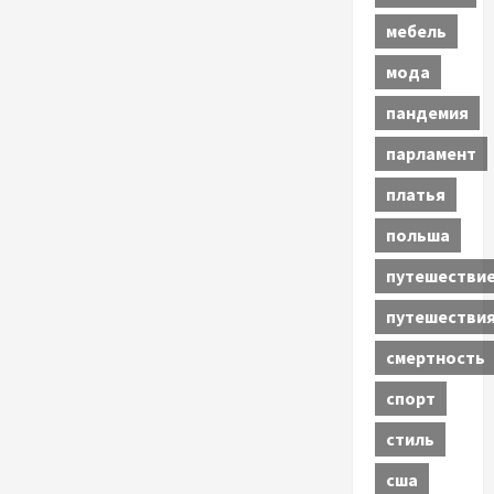
мебель
мода
пандемия
парламент
платья
польша
путешестви
путешестви
смертность
спорт
стиль
сша