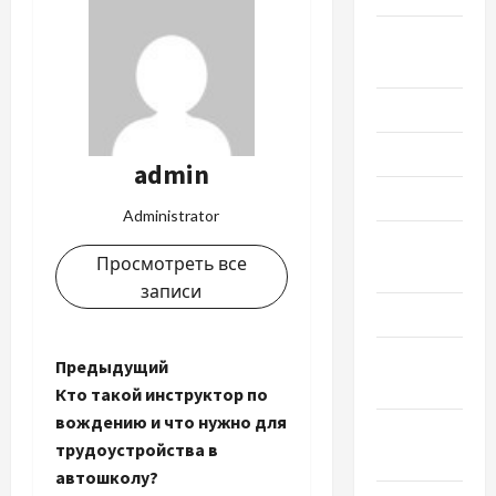
Август
2024
Июль 2024
Июнь 2024
admin
Май 2024
Administrator
Апрель
Просмотреть все
2024
записи
Март 2024
Февраль
Н
Предыдущий
2024
Кто такой инструктор по
а
вождению и что нужно для
Январь
трудоустройства в
2024
в
автошколу?