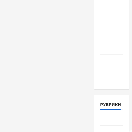
2018
Август
2018
Июль 2018
Июнь 2018
Апрель
2018
Март 2018
РУБРИКИ
Lifestyle
Uncategorize