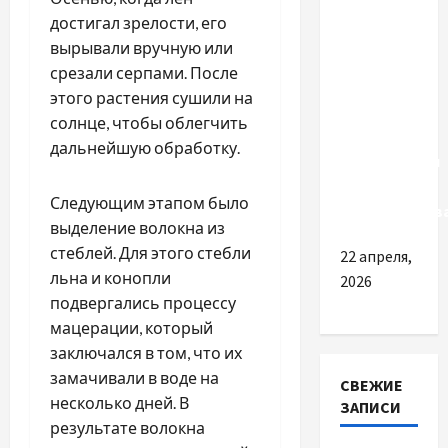
достигал зрелости, его
Прицел
вырывали вручную или
Шмидт
срезали серпами. После
Бендер:
этого растения сушили на
история
солнце, чтобы облегчить
бренда,
дальнейшую обработку.
особенности
и
Следующим этапом было
преимуществ
выделение волокна из
стеблей. Для этого стебли
22 апреля,
льна и конопли
2026
подвергались процессу
мацерации, который
заключался в том, что их
замачивали в воде на
СВЕЖИЕ
несколько дней. В
ЗАПИСИ
результате волокна