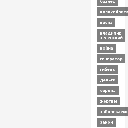
бизнес
великобрит
весна
владимир
зеленский
война
генератор
гибель
деньги
европа
жертвы
заболеваем
закон