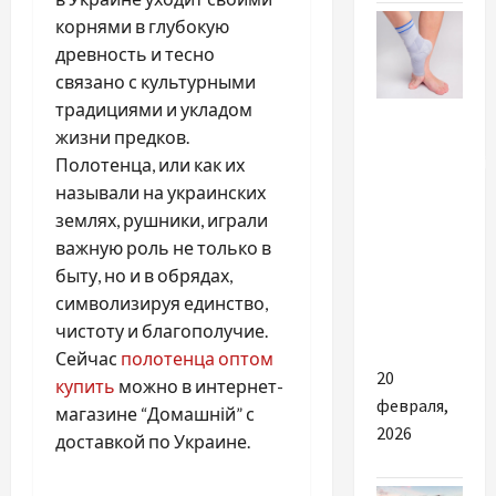
корнями в глубокую
древность и тесно
связано с культурными
традициями и укладом
Разное
жизни предков.
Ортопедичні
Полотенца, или как их
бандажі
называли на украинских
та
землях, рушники, играли
фіксатори
важную роль не только в
в сучасній
быту, но и в обрядах,
медицині
символизируя единство,
України
чистоту и благополучие.
Сейчас
полотенца оптом
20
купить
можно в интернет-
февраля,
магазине “Домашній” с
2026
доставкой по Украине.