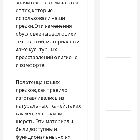
значительно отличаются
Август
от тех, которые
2026
использовали наши
Июль 2026
предки. Эти изменения
обусловлены эволюцией
Июнь 2026
технологий, материалов и
даже культурных
Май 2026
представлений о гигиене
Апрель
и комфорте.
2026
Полотенца наших
Март 2026
предков, как правило,
Февраль
изготавливались из
2026
натуральных тканей, таких
как лен, хлопок или
Январь
шерсть. Эти материалы
2026
были доступны и
Декабрь
функциональны, но их