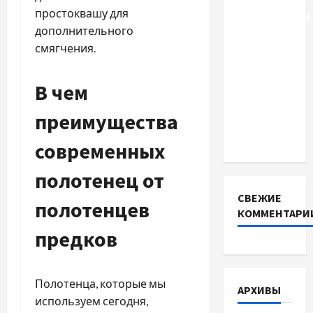
простоквашу для
акумуляторні
дополнительного
батареї зі
смягчения.
SMART
BMS
В чем
INVERTER
для
преимущества
інверторів
DEYE
современных
полотенец от
СВЕЖИЕ
полотенцев
КОММЕНТАРИ
предков
Полотенца, которые мы
АРХИВЫ
используем сегодня,