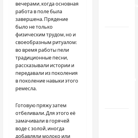
вечерами, когда основная
доверенност
работа в поле была
для
завершена. Прядение
Украины
было не только
Два пути
физическим трудом, но и
к одному
своеобразным ритуалом:
результату:
во время работы пели
чем
традиционные песни,
отличаются
рассказывали истории и
способы
передавали из поколения
расторжения
в поколение навыки этого
брака и
ремесла.
какой
выбрать
Готовую пряжу затем
отбеливали. Для этого её
Тягові
замачивали в горячей
літій-
воде с золой, иногда
залізо-
добавляли молоко или
фосфатні